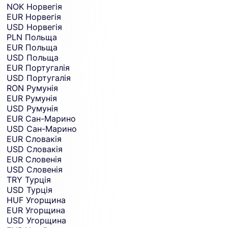
NOK
Норвегія
EUR
Норвегія
USD
Норвегія
PLN
Польща
EUR
Польща
USD
Польща
EUR
Португалія
USD
Португалія
RON
Румунія
EUR
Румунія
USD
Румунія
EUR
Сан-Марино
USD
Сан-Марино
EUR
Словакія
USD
Словакія
EUR
Словенія
USD
Словенія
TRY
Турція
USD
Турція
HUF
Угорщина
EUR
Угорщина
USD
Угорщина