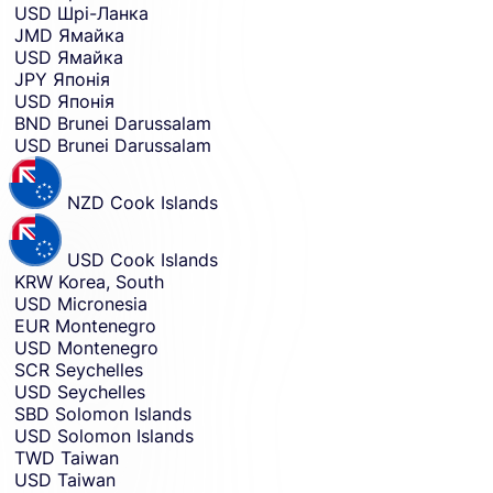
USD
Шрі-Ланка
JMD
Ямайка
USD
Ямайка
JPY
Японія
USD
Японія
BND
Brunei Darussalam
USD
Brunei Darussalam
NZD
Cook Islands
USD
Cook Islands
KRW
Korea, South
USD
Micronesia
EUR
Montenegro
USD
Montenegro
SCR
Seychelles
USD
Seychelles
SBD
Solomon Islands
USD
Solomon Islands
TWD
Taiwan
USD
Taiwan