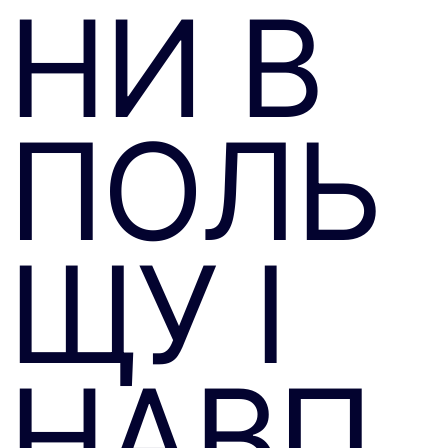
НИ В
ПОЛЬ
ЩУ І
НАВП