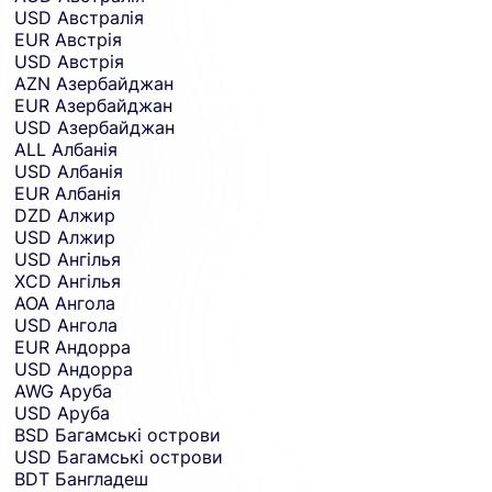
USD
Австралія
EUR
Австрія
USD
Австрія
AZN
Азербайджан
EUR
Азербайджан
USD
Азербайджан
ALL
Албанія
USD
Албанія
EUR
Албанія
DZD
Алжир
USD
Алжир
USD
Ангілья
XCD
Ангілья
AOA
Ангола
USD
Ангола
EUR
Андорра
USD
Андорра
AWG
Аруба
USD
Аруба
BSD
Багамські острови
USD
Багамські острови
BDT
Бангладеш