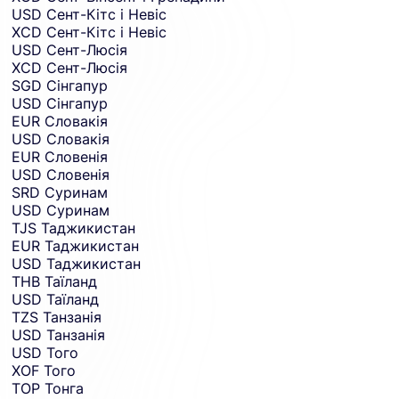
USD
Сент-Кітс і Невіс
XCD
Сент-Кітс і Невіс
USD
Сент-Люсія
XCD
Сент-Люсія
SGD
Сінгапур
USD
Сінгапур
EUR
Словакія
USD
Словакія
EUR
Словенія
USD
Словенія
SRD
Суринам
USD
Суринам
TJS
Таджикистан
EUR
Таджикистан
USD
Таджикистан
THB
Таїланд
USD
Таїланд
TZS
Танзанія
USD
Танзанія
USD
Того
XOF
Того
TOP
Тонга