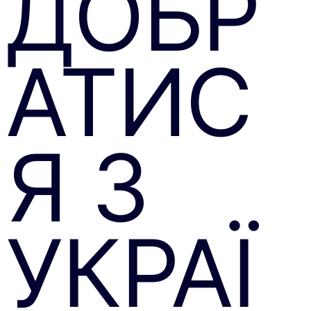
ДОБР
АТИС
Я З
УКРАЇ