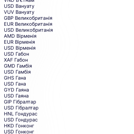
USD
Вануату
VUV
Вануату
GBP
Великобританія
EUR
Великобританія
USD
Великобританія
AMD
Вірменія
EUR
Вірменія
USD
Вірменія
USD
Габон
XAF
Габон
GMD
Гамбія
USD
Гамбія
GHS
Гана
USD
Гана
GYD
Гаяна
USD
Гаяна
GIP
Гібралтар
USD
Гібралтар
HNL
Гондурас
USD
Гондурас
HKD
Гонконг
USD
Гонконг