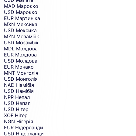
MAD
Марокко
USD
Марокко
EUR
Мартиніка
MXN
Мексика
USD
Мексика
MZN
Мозамбік
USD
Мозамбік
MDL
Молдова
EUR
Молдова
USD
Молдова
EUR
Монако
MNT
Монголія
USD
Монголія
NAD
Намібія
USD
Намібія
NPR
Непал
USD
Непал
USD
Нігер
XOF
Нігер
NGN
Нігерія
EUR
Нідерланди
USD
Нідерланди