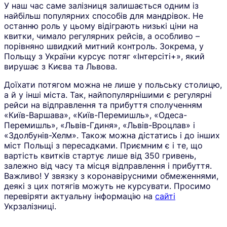
У наш час саме залізниця залишається одним із
найбільш популярних способів для мандрівок. Не
останню роль у цьому відіграють низькі ціни на
квитки, чимало регулярних рейсів, а особливо –
порівняно швидкий митний контроль. Зокрема, у
Польщу з України курсує потяг «Інтерсіті+», який
вирушає з Києва та Львова.
Доїхати потягом можна не лише у польську столицю,
а й у інші міста. Так, найпопулярнішими є регулярні
рейси на відправлення та прибуття сполученням
«Київ-Варшава», «Київ-Перемишль», «Одеса-
Перемишль», «Львів-Гдиня», «Львів-Вроцлав» і
«Здолбунів-Хелм». Також можна дістатись і до інших
міст Польщі з пересадками. Приємним є і те, що
вартість квитків стартує лише від 350 гривень,
залежно від часу та місця відправлення і прибуття.
Важливо! У звязку з коронавірусними обмеженнями,
деякі з цих потягів можуть не курсувати. Просимо
перевіряти актуальну інформацію на
сайті
Укрзалізниці.