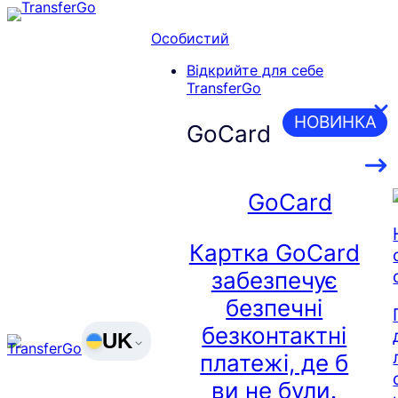
Перейти
до
Особистий
вмісту
Відкрийте для себе
TransferGo
НОВИНКА
GoCard
GoCard
Картка GoCard
забезпечує
безпечні
безконтактні
UK
платежі, де б
ви не були.