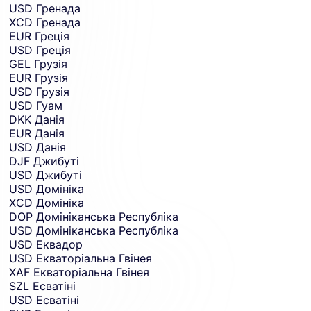
USD
Гренада
XCD
Гренада
EUR
Греція
USD
Греція
GEL
Грузія
EUR
Грузія
USD
Грузія
USD
Гуам
DKK
Данія
EUR
Данія
USD
Данія
DJF
Джибуті
USD
Джибуті
USD
Домініка
XCD
Домініка
DOP
Домініканська Республіка
USD
Домініканська Республіка
USD
Еквадор
USD
Екваторіальна Гвінея
XAF
Екваторіальна Гвінея
SZL
Есватіні
USD
Есватіні