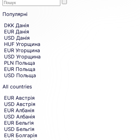
Enter
Skip
to
Популярні
the
amount
country
Skip
DKK
Данія
country
or
EUR
Данія
and
currency
currency
USD
Данія
you
selection
HUF
Угорщина
and
want
EUR
Угорщина
move
to
to
USD
Угорщина
send
sending
PLN
Польща
amount
money
EUR
Польща
entry.
from.
USD
Польща
All countries
EUR
Австрія
USD
Австрія
EUR
Албанія
USD
Албанія
EUR
Бельгія
USD
Бельгія
EUR
Болгарія