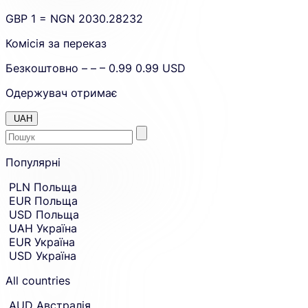
GBP
1 =
NGN
2030.28232
Комісія за переказ
Безкоштовно
– – –
0.99
0.99
USD
Одержувач отримає
UAH
Enter
Skip
to
Популярні
the
amount
country
Skip
PLN
Польща
country
or
EUR
Польща
and
currency
currency
USD
Польща
you
selection
UAH
Україна
and
want
EUR
Україна
move
to
to
USD
Україна
receive
receiving
amount
money
All countries
entry.
in.
AUD
Австралія