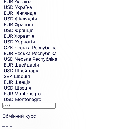
EUR
Україна
USD
Україна
EUR
Фінляндія
USD
Фінляндія
EUR
Франція
USD
Франція
EUR
Хорватія
USD
Хорватія
CZK
Чеська Республіка
EUR
Чеська Республіка
USD
Чеська Республіка
EUR
Швейцарія
USD
Швейцарія
SEK
Швеція
EUR
Швеція
USD
Швеція
EUR
Montenegro
USD
Montenegro
Sending
amount.
Обмінний курс
– – –