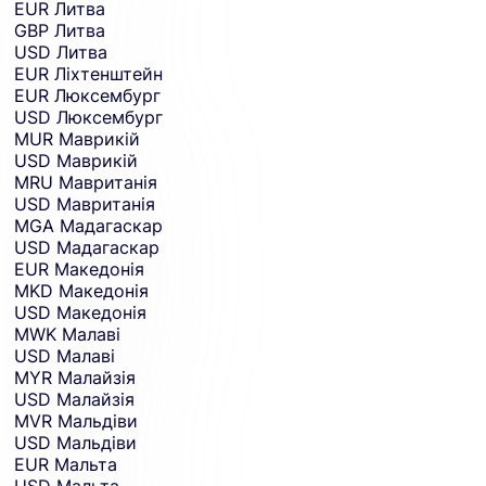
EUR
Литва
GBP
Литва
USD
Литва
EUR
Ліхтенштейн
EUR
Люксембург
USD
Люксембург
MUR
Маврикій
USD
Маврикій
MRU
Мавританія
USD
Мавританія
MGA
Мадагаскар
USD
Мадагаскар
EUR
Македонія
MKD
Македонія
USD
Македонія
MWK
Малаві
USD
Малаві
MYR
Малайзія
USD
Малайзія
MVR
Мальдіви
USD
Мальдіви
EUR
Мальта
USD
Мальта