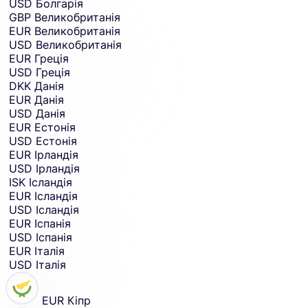
USD
Болгарія
GBP
Великобританія
EUR
Великобританія
USD
Великобританія
EUR
Греція
USD
Греція
DKK
Данія
EUR
Данія
USD
Данія
EUR
Естонія
USD
Естонія
EUR
Ірландія
USD
Ірландія
ISK
Ісландія
EUR
Ісландія
USD
Ісландія
EUR
Іспанія
USD
Іспанія
EUR
Італія
USD
Італія
EUR
Кіпр