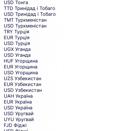
USD
Тонга
TTD
Тринідад і Тобаго
USD
Тринідад і Тобаго
TMT
Туркменістан
USD
Туркменістан
TRY
Турція
EUR
Турція
USD
Турція
UGX
Уганда
USD
Уганда
HUF
Угорщина
EUR
Угорщина
USD
Угорщина
UZS
Узбекистан
EUR
Узбекистан
USD
Узбекистан
UAH
Україна
EUR
Україна
USD
Україна
USD
Уругвай
UYU
Уругвай
FJD
Фіджі
USD
Фіджі