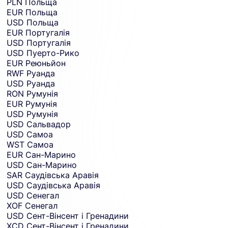
PLN
Польща
EUR
Польща
USD
Польща
EUR
Португалія
USD
Португалія
USD
Пуерто-Рико
EUR
Реюньйон
RWF
Руанда
USD
Руанда
RON
Румунія
EUR
Румунія
USD
Румунія
USD
Сальвадор
USD
Самоа
WST
Самоа
EUR
Сан-Марино
USD
Сан-Марино
SAR
Саудівська Аравія
USD
Саудівська Аравія
USD
Сенегал
XOF
Сенегал
USD
Сент-Вінсент і Гренадини
XCD
Сент-Вінсент і Гренадини