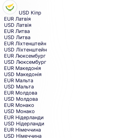
USD
Кіпр
EUR
Латвія
USD
Латвія
EUR
Литва
USD
Литва
EUR
Ліхтенштейн
USD
Ліхтенштейн
EUR
Люксембург
USD
Люксембург
EUR
Македонія
USD
Македонія
EUR
Мальта
USD
Мальта
EUR
Молдова
USD
Молдова
EUR
Монако
USD
Монако
EUR
Нідерланди
USD
Нідерланди
EUR
Німеччина
USD
Німеччина