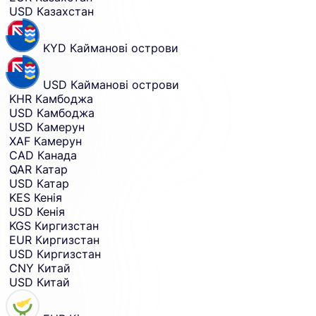
USD
Казахстан
KYD
Кайманові острови
USD
Кайманові острови
KHR
Камбоджа
USD
Камбоджа
USD
Камерун
XAF
Камерун
CAD
Канада
QAR
Катар
USD
Катар
KES
Кенія
USD
Кенія
KGS
Киргизстан
EUR
Киргизстан
USD
Киргизстан
CNY
Китай
USD
Китай