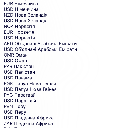
EUR
Німеччина
USD
Німеччина
NZD
Нова Зеландія
USD
Нова Зеландія
NOK
Норвегія
EUR
Норвегія
USD
Норвегія
AED
Об'єднані Арабські Емірати
USD
Об'єднані Арабські Емірати
OMR
Оман
USD
Оман
PKR
Пакістан
USD
Пакістан
USD
Панама
PGK
Папуа Нова Гвінея
USD
Папуа Нова Гвінея
PYG
Парагвай
USD
Парагвай
PEN
Перу
USD
Перу
USD
Південна Африка
ZAR
Південна Африка