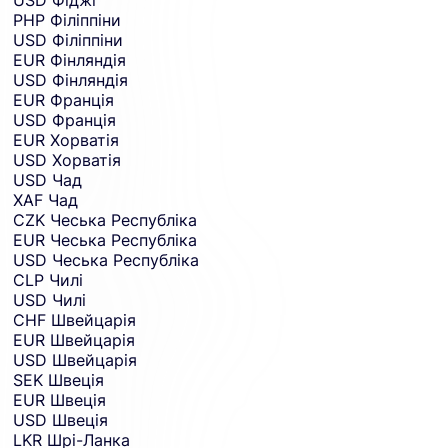
PHP
Філіппіни
USD
Філіппіни
EUR
Фінляндія
USD
Фінляндія
EUR
Франція
USD
Франція
EUR
Хорватія
USD
Хорватія
USD
Чад
XAF
Чад
CZK
Чеська Республіка
EUR
Чеська Республіка
USD
Чеська Республіка
CLP
Чилі
USD
Чилі
CHF
Швейцарія
EUR
Швейцарія
USD
Швейцарія
SEK
Швеція
EUR
Швеція
USD
Швеція
LKR
Шрі-Ланка