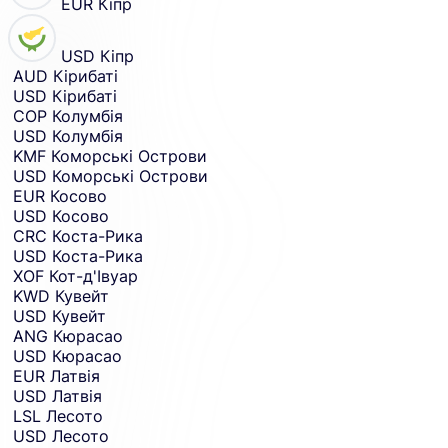
EUR
Кіпр
USD
Кіпр
AUD
Кірибаті
USD
Кірибаті
COP
Колумбія
USD
Колумбія
KMF
Коморські Острови
USD
Коморські Острови
EUR
Косово
USD
Косово
CRC
Коста-Рика
USD
Коста-Рика
XOF
Кот-д'Івуар
KWD
Кувейт
USD
Кувейт
ANG
Кюрасао
USD
Кюрасао
EUR
Латвія
USD
Латвія
LSL
Лесото
USD
Лесото