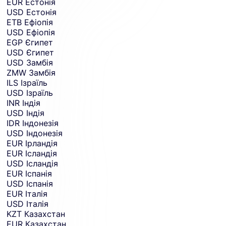
EUR
Естонія
USD
Естонія
ETB
Ефіопія
USD
Ефіопія
EGP
Єгипет
USD
Єгипет
USD
Замбія
ZMW
Замбія
ILS
Ізраїль
USD
Ізраїль
INR
Індія
USD
Індія
IDR
Індонезія
USD
Індонезія
EUR
Ірландія
EUR
Ісландія
USD
Ісландія
EUR
Іспанія
USD
Іспанія
EUR
Італія
USD
Італія
KZT
Казахстан
EUR
Казахстан