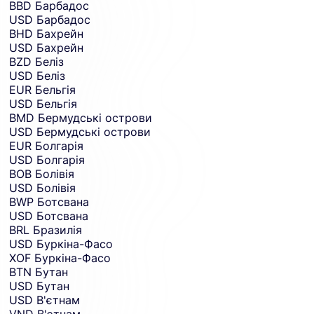
BBD
Барбадос
USD
Барбадос
BHD
Бахрейн
USD
Бахрейн
BZD
Беліз
USD
Беліз
EUR
Бельгія
USD
Бельгія
BMD
Бермудські острови
USD
Бермудські острови
EUR
Болгарія
USD
Болгарія
BOB
Болівія
USD
Болівія
BWP
Ботсвана
USD
Ботсвана
BRL
Бразилія
USD
Буркіна-Фасо
XOF
Буркіна-Фасо
BTN
Бутан
USD
Бутан
USD
В'єтнам
VND
В'єтнам