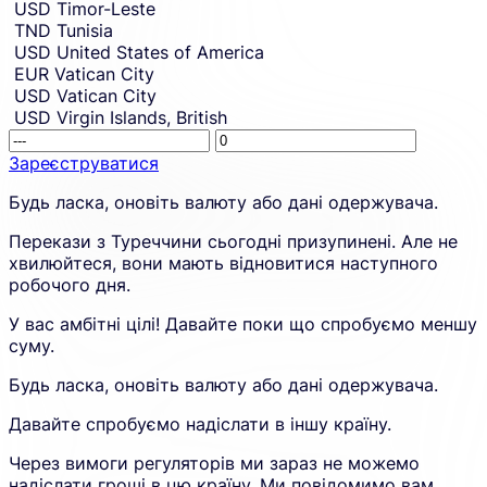
USD
Timor-Leste
TND
Tunisia
USD
United States of America
EUR
Vatican City
USD
Vatican City
USD
Virgin Islands, British
Receivin
This
amount.
amount
Зареєструватися
placehol
Sign
Будь ласка, оновіть валюту або дані одержувача.
is
up
shown
to
Перекази з Туреччини сьогодні призупинені. Але не
due
create
хвилюйтеся, вони мають відновитися наступного
to
an
робочого дня.
an
account
error
and
У вас амбітні цілі! Давайте поки що спробуємо меншу
in
proceed
суму.
the
in
calculato
a
Будь ласка, оновіть валюту або дані одержувача.
new
tab.
Давайте спробуємо надіслати в іншу країну.
Через вимоги регуляторів ми зараз не можемо
надіслати гроші в цю країну. Ми повідомимо вам,