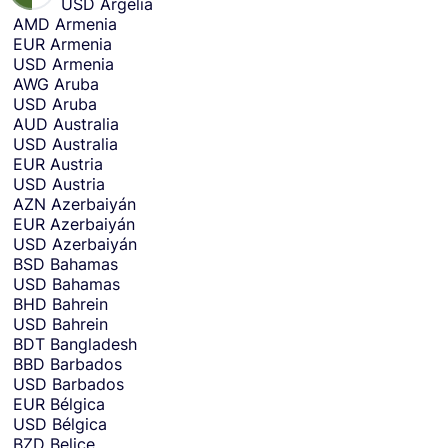
USD
Argelia
t
AMD
Armenia
o
EUR
Armenia
r
USD
Armenia
e
AWG
Aruba
c
USD
Aruba
e
AUD
Australia
i
USD
Australia
v
EUR
Austria
e
USD
Austria
m
AZN
Azerbaiyán
o
EUR
Azerbaiyán
n
USD
Azerbaiyán
e
BSD
Bahamas
y
USD
Bahamas
i
BHD
Bahrein
n
USD
Bahrein
.
BDT
Bangladesh
BBD
Barbados
USD
Barbados
EUR
Bélgica
USD
Bélgica
BZD
Belice