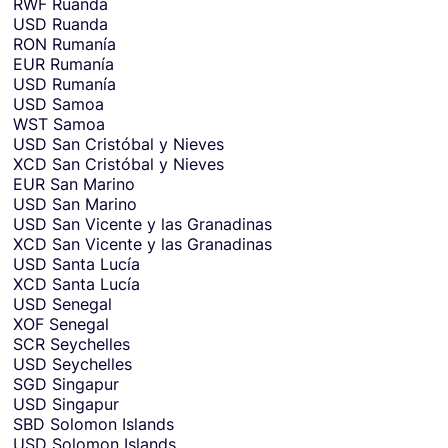
RWF
Ruanda
USD
Ruanda
RON
Rumanía
EUR
Rumanía
USD
Rumanía
USD
Samoa
WST
Samoa
USD
San Cristóbal y Nieves
XCD
San Cristóbal y Nieves
EUR
San Marino
USD
San Marino
USD
San Vicente y las Granadinas
XCD
San Vicente y las Granadinas
USD
Santa Lucía
XCD
Santa Lucía
USD
Senegal
XOF
Senegal
SCR
Seychelles
USD
Seychelles
SGD
Singapur
USD
Singapur
SBD
Solomon Islands
USD
Solomon Islands