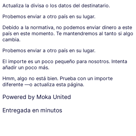
o
l
r
Actualiza la divisa o los datos del destinatario.
u
a
e
n
c
a
Probemos enviar a otro país en su lugar.
t
e
t
Debido a la normativa, no podemos enviar dinero a este
.
h
e
país en este momento. Te mantendremos al tanto si algo
o
a
cambia.
l
n
d
a
Probemos enviar a otro país en su lugar.
e
c
r
c
El importe es un poco pequeño para nosotros. Intenta
i
o
añadir un poco más.
s
u
s
n
Hmm, algo no está bien. Prueba con un importe
h
t
diferente —o actualiza esta página.
o
a
w
n
Powered by Moka United
n
d
d
p
Entregada en minutos
u
r
e
o
t
c
o
e