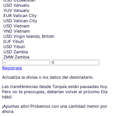
USD
Uzbekistán
USD
Vanuatu
VUV
Vanuatu
EUR
Vatican City
USD
Vatican City
USD
Vietnam
VND
Vietnam
USD
Virgin Islands, British
DJF
Yibuti
USD
Yibuti
USD
Zambia
ZMW
Zambia
R
T
e
h
Regístrate
c
i
S
Actualiza la divisa o los datos del destinatario.
e
s
i
i
a
g
Las transferencias desde Turquía están pausadas hoy.
v
m
n
Pero no te preocupes, deberían volver el próximo Día
i
o
u
hábil.
n
u
p
g
n
t
¡Apuntas alto! Probemos con una cantidad menor por
a
t
o
ahora.
m
p
c