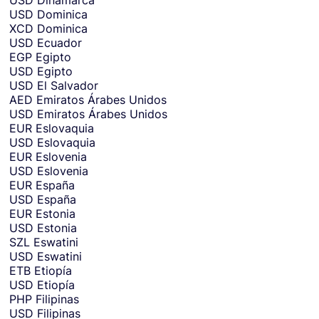
USD
Dinamarca
USD
Dominica
XCD
Dominica
USD
Ecuador
EGP
Egipto
USD
Egipto
USD
El Salvador
AED
Emiratos Árabes Unidos
USD
Emiratos Árabes Unidos
EUR
Eslovaquia
USD
Eslovaquia
EUR
Eslovenia
USD
Eslovenia
EUR
España
USD
España
EUR
Estonia
USD
Estonia
SZL
Eswatini
USD
Eswatini
ETB
Etiopía
USD
Etiopía
PHP
Filipinas
USD
Filipinas