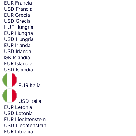
n
EUR
Francia
e
USD
Francia
y
EUR
Grecia
f
USD
Grecia
r
HUF
Hungría
o
EUR
Hungría
m
USD
Hungría
.
EUR
Irlanda
USD
Irlanda
ISK
Islandia
EUR
Islandia
USD
Islandia
EUR
Italia
USD
Italia
EUR
Letonia
USD
Letonia
EUR
Liechtenstein
USD
Liechtenstein
EUR
Lituania