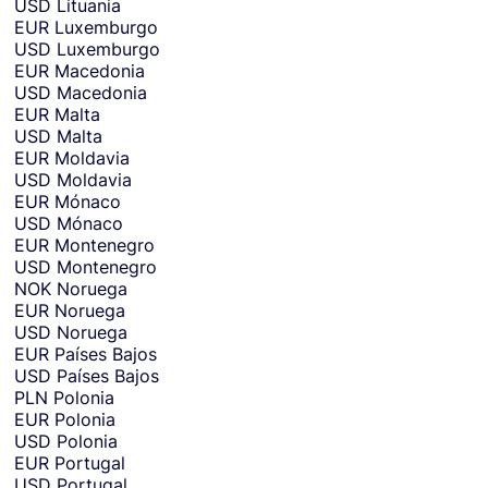
USD
Lituania
EUR
Luxemburgo
USD
Luxemburgo
EUR
Macedonia
USD
Macedonia
EUR
Malta
USD
Malta
EUR
Moldavia
USD
Moldavia
EUR
Mónaco
USD
Mónaco
EUR
Montenegro
USD
Montenegro
NOK
Noruega
EUR
Noruega
USD
Noruega
EUR
Países Bajos
USD
Países Bajos
PLN
Polonia
EUR
Polonia
USD
Polonia
EUR
Portugal
USD
Portugal