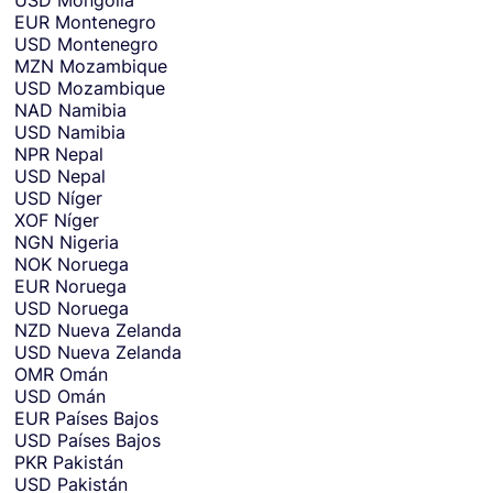
USD
Mongolia
EUR
Montenegro
USD
Montenegro
MZN
Mozambique
USD
Mozambique
NAD
Namibia
USD
Namibia
NPR
Nepal
USD
Nepal
USD
Níger
XOF
Níger
NGN
Nigeria
NOK
Noruega
EUR
Noruega
USD
Noruega
NZD
Nueva Zelanda
USD
Nueva Zelanda
OMR
Omán
USD
Omán
EUR
Países Bajos
USD
Países Bajos
PKR
Pakistán
USD
Pakistán