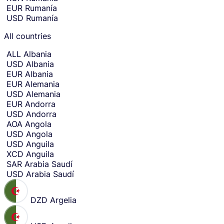
o
EUR
Rumanía
entry.
u
USD
Rumanía
n
t
All countries
r
y
ALL
Albania
o
USD
Albania
r
EUR
Albania
c
EUR
Alemania
u
USD
Alemania
r
EUR
Andorra
r
USD
Andorra
e
AOA
Angola
n
USD
Angola
c
USD
Anguila
y
XCD
Anguila
y
SAR
Arabia Saudí
o
USD
Arabia Saudí
u
w
DZD
Argelia
a
n
t