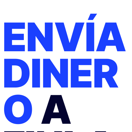
Tu GoCard te permi
forma segura y sin 
ENVÍA
estés donde estés.
GoCard virtual
DINER
GoCard física
Enviar dinero al ext
Cuenta multidivisa
O
A
Comisiones de Tran
Convertidor de divi
Invita a un amigo