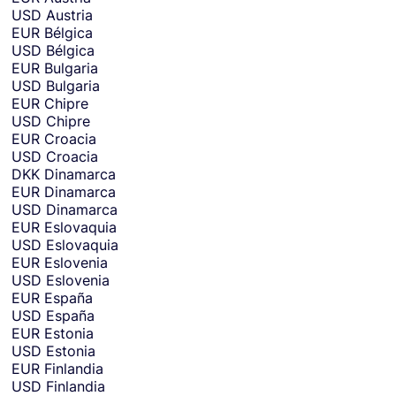
u
USD
Austria
r
EUR
Bélgica
r
USD
Bélgica
e
EUR
Bulgaria
n
USD
Bulgaria
c
EUR
Chipre
y
USD
Chipre
y
EUR
Croacia
o
USD
Croacia
u
DKK
Dinamarca
w
EUR
Dinamarca
a
USD
Dinamarca
n
EUR
Eslovaquia
t
USD
Eslovaquia
t
EUR
Eslovenia
o
USD
Eslovenia
s
EUR
España
e
USD
España
n
EUR
Estonia
d
USD
Estonia
m
EUR
Finlandia
o
USD
Finlandia