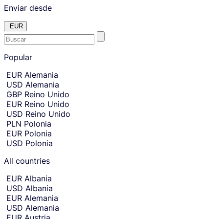
Enviar desde
EUR
E
Skip
to
Popular
n
amount
t
Skip
EUR
Alemania
country
e
USD
Alemania
and
r
currency
GBP
Reino Unido
t
selection
EUR
Reino Unido
and
h
USD
Reino Unido
move
e
to
PLN
Polonia
c
sending
EUR
Polonia
amount
o
USD
Polonia
entry.
u
n
All countries
t
r
EUR
Albania
y
USD
Albania
o
EUR
Alemania
r
USD
Alemania
c
EUR
Austria