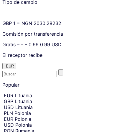
Tipo de cambio
n
d
– – –
i
n
GBP
1 =
NGN
2030.28232
g
a
Comisión por transferencia
m
o
Gratis
– – –
0.99
0.99
USD
u
El receptor recibe
n
t
EUR
.
E
Skip
to
Popular
n
amount
t
Skip
EUR
Lituania
country
e
GBP
Lituania
and
r
currency
USD
Lituania
t
selection
PLN
Polonia
and
h
EUR
Polonia
move
e
to
USD
Polonia
c
receiving
RON
Rumanía
amount