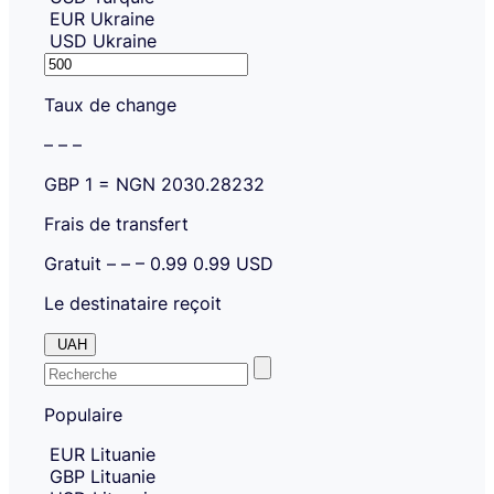
EUR
Ukraine
USD
Ukraine
Sending
amount.
Taux de change
– – –
GBP
1 =
NGN
2030.28232
Frais de transfert
Gratuit
– – –
0.99
0.99
USD
Le destinataire reçoit
UAH
Enter
Skip
to
Populaire
the
amount
country
Skip
EUR
Lituanie
country
or
GBP
Lituanie
and
currency
currency