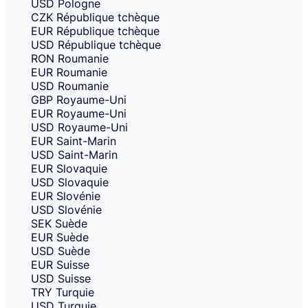
USD
Pologne
CZK
République tchèque
EUR
République tchèque
USD
République tchèque
RON
Roumanie
EUR
Roumanie
USD
Roumanie
GBP
Royaume-Uni
EUR
Royaume-Uni
USD
Royaume-Uni
EUR
Saint-Marin
USD
Saint-Marin
EUR
Slovaquie
USD
Slovaquie
EUR
Slovénie
USD
Slovénie
SEK
Suède
EUR
Suède
USD
Suède
EUR
Suisse
USD
Suisse
TRY
Turquie
USD
Turquie