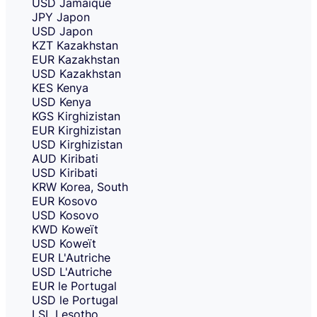
USD
Jamaïque
JPY
Japon
USD
Japon
KZT
Kazakhstan
EUR
Kazakhstan
USD
Kazakhstan
KES
Kenya
USD
Kenya
KGS
Kirghizistan
EUR
Kirghizistan
USD
Kirghizistan
AUD
Kiribati
USD
Kiribati
KRW
Korea, South
EUR
Kosovo
USD
Kosovo
KWD
Koweït
USD
Koweït
EUR
L'Autriche
USD
L'Autriche
EUR
le Portugal
USD
le Portugal
LSL
Lesotho