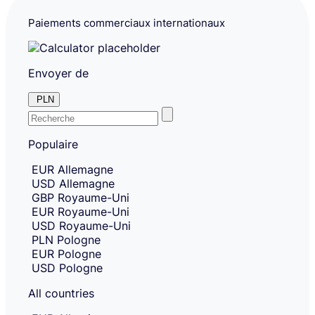
Paiements commerciaux internationaux
Envoyer de
PLN
Enter
Skip
to
Populaire
the
amount
country
Skip
EUR
Allemagne
country
or
USD
Allemagne
and
currency
currency
GBP
Royaume-Uni
you
selection
EUR
Royaume-Uni
and
want
USD
Royaume-Uni
move
to
to
PLN
Pologne
send
sending
EUR
Pologne
amount
money
USD
Pologne
entry.
from.
All countries