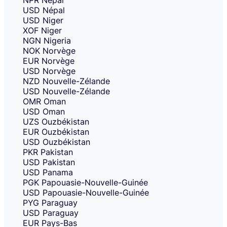
NPR
Népal
USD
Népal
USD
Niger
XOF
Niger
NGN
Nigeria
NOK
Norvège
EUR
Norvège
USD
Norvège
NZD
Nouvelle-Zélande
USD
Nouvelle-Zélande
OMR
Oman
USD
Oman
UZS
Ouzbékistan
EUR
Ouzbékistan
USD
Ouzbékistan
PKR
Pakistan
USD
Pakistan
USD
Panama
PGK
Papouasie-Nouvelle-Guinée
USD
Papouasie-Nouvelle-Guinée
PYG
Paraguay
USD
Paraguay
EUR
Pays-Bas