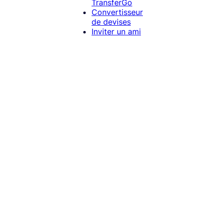
TransferGo
Convertisseur
de devises
Inviter un ami
TransferGo Entreprise:
PAYER.
RECEV