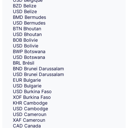
USD
Belgique
BZD
Belize
USD
Belize
BMD
Bermudes
USD
Bermudes
BTN
Bhoutan
USD
Bhoutan
BOB
Bolivie
USD
Bolivie
BWP
Botswana
USD
Botswana
BRL
Brésil
BND
Brunei Darussalam
USD
Brunei Darussalam
EUR
Bulgarie
USD
Bulgarie
USD
Burkina Faso
XOF
Burkina Faso
KHR
Cambodge
USD
Cambodge
USD
Cameroun
XAF
Cameroun
CAD
Canada