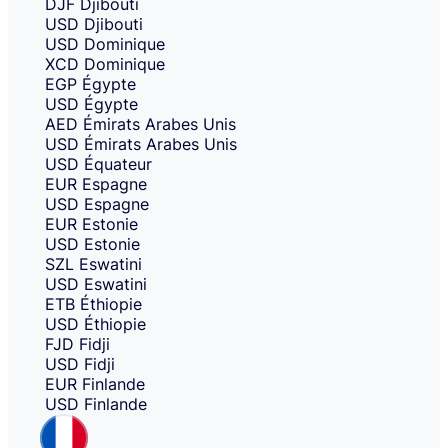
DJF
Djibouti
USD
Djibouti
USD
Dominique
XCD
Dominique
EGP
Égypte
USD
Égypte
AED
Émirats Arabes Unis
USD
Émirats Arabes Unis
USD
Équateur
EUR
Espagne
USD
Espagne
EUR
Estonie
USD
Estonie
SZL
Eswatini
USD
Eswatini
ETB
Éthiopie
USD
Éthiopie
FJD
Fidji
USD
Fidji
EUR
Finlande
USD
Finlande