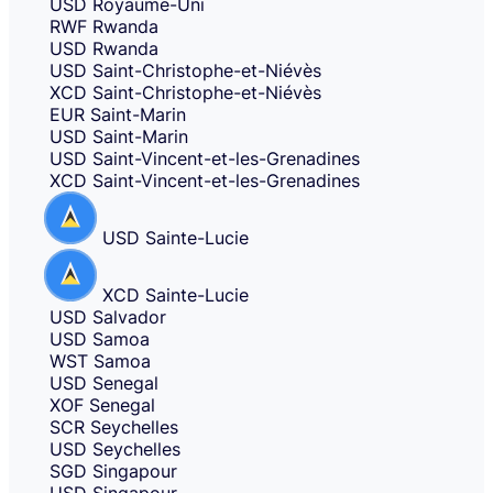
USD
Royaume-Uni
RWF
Rwanda
USD
Rwanda
USD
Saint-Christophe-et-Niévès
XCD
Saint-Christophe-et-Niévès
EUR
Saint-Marin
USD
Saint-Marin
USD
Saint-Vincent-et-les-Grenadines
XCD
Saint-Vincent-et-les-Grenadines
USD
Sainte-Lucie
XCD
Sainte-Lucie
USD
Salvador
USD
Samoa
WST
Samoa
USD
Senegal
XOF
Senegal
SCR
Seychelles
USD
Seychelles
SGD
Singapour