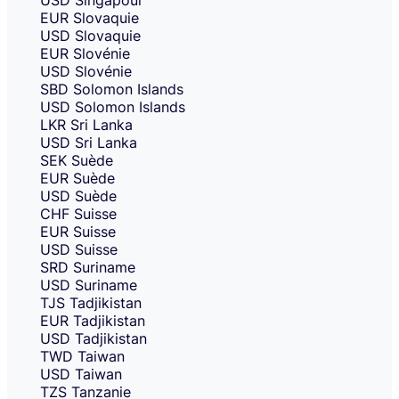
USD
Singapour
EUR
Slovaquie
USD
Slovaquie
EUR
Slovénie
USD
Slovénie
SBD
Solomon Islands
USD
Solomon Islands
LKR
Sri Lanka
USD
Sri Lanka
SEK
Suède
EUR
Suède
USD
Suède
CHF
Suisse
EUR
Suisse
USD
Suisse
SRD
Suriname
USD
Suriname
TJS
Tadjikistan
EUR
Tadjikistan
USD
Tadjikistan
TWD
Taiwan
USD
Taiwan
TZS
Tanzanie