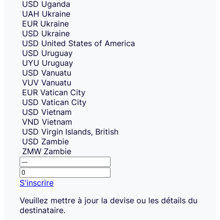
USD
Uganda
UAH
Ukraine
EUR
Ukraine
USD
Ukraine
USD
United States of America
USD
Uruguay
UYU
Uruguay
USD
Vanuatu
VUV
Vanuatu
EUR
Vatican City
USD
Vatican City
USD
Vietnam
VND
Vietnam
USD
Virgin Islands, British
USD
Zambie
ZMW
Zambie
Receiving
This
amount.
amount
S'inscrire
placeholder
Sign
Veuillez mettre à jour la devise ou les détails du
is
up
destinataire.
shown
to