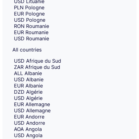
USD
Lituanie
you
selection
PLN
Pologne
and
want
EUR
Pologne
move
to
to
USD
Pologne
receive
receiving
RON
Roumanie
amount
money
EUR
Roumanie
entry.
in.
USD
Roumanie
All countries
USD
Afrique du Sud
ZAR
Afrique du Sud
ALL
Albanie
USD
Albanie
EUR
Albanie
DZD
Algérie
USD
Algérie
EUR
Allemagne
USD
Allemagne
EUR
Andorre
USD
Andorre
AOA
Angola
USD
Angola