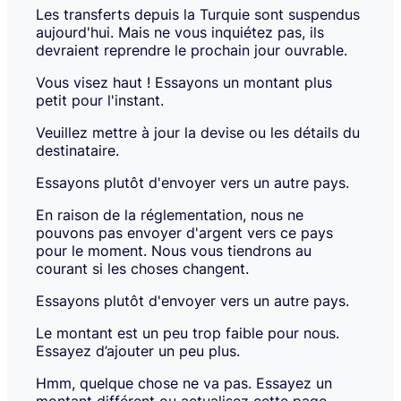
due
create
Les transferts depuis la Turquie sont suspendus
to
an
aujourd'hui. Mais ne vous inquiétez pas, ils
an
account
devraient reprendre le prochain jour ouvrable.
error
and
in
proceed
Vous visez haut ! Essayons un montant plus
the
in
petit pour l'instant.
calculator.
a
new
Veuillez mettre à jour la devise ou les détails du
tab.
destinataire.
Essayons plutôt d'envoyer vers un autre pays.
En raison de la réglementation, nous ne
pouvons pas envoyer d'argent vers ce pays
pour le moment. Nous vous tiendrons au
courant si les choses changent.
Essayons plutôt d'envoyer vers un autre pays.
Le montant est un peu trop faible pour nous.
Essayez d’ajouter un peu plus.
Hmm, quelque chose ne va pas. Essayez un