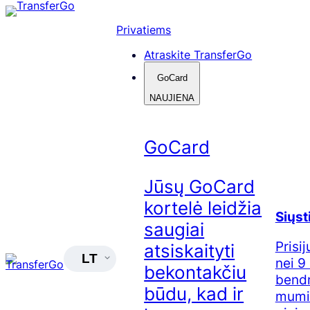
Skip
to
Privatiems
content
Atraskite TransferGo
GoCard
NAUJIENA
GoCard
Jūsų GoCard
kortelė leidžia
Siųsti
saugiai
Prisi
atsiskaityti
LT
nei 9
bekontakčiu
bendr
būdu, kad ir
mumis