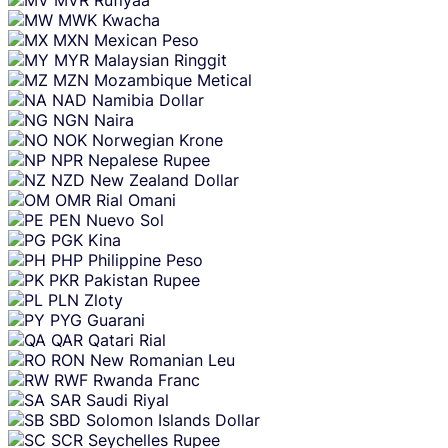
MWK
Kwacha
MXN
Mexican Peso
MYR
Malaysian Ringgit
MZN
Mozambique Metical
NAD
Namibia Dollar
NGN
Naira
NOK
Norwegian Krone
NPR
Nepalese Rupee
NZD
New Zealand Dollar
OMR
Rial Omani
PEN
Nuevo Sol
PGK
Kina
PHP
Philippine Peso
PKR
Pakistan Rupee
PLN
Zloty
PYG
Guarani
QAR
Qatari Rial
RON
New Romanian Leu
RWF
Rwanda Franc
SAR
Saudi Riyal
SBD
Solomon Islands Dollar
SCR
Seychelles Rupee