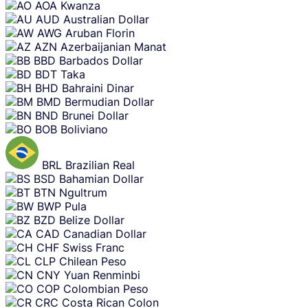
AOA
Kwanza
AUD
Australian Dollar
AWG
Aruban Florin
AZN
Azerbaijanian Manat
BBD
Barbados Dollar
BDT
Taka
BHD
Bahraini Dinar
BMD
Bermudian Dollar
BND
Brunei Dollar
BOB
Boliviano
BRL
Brazilian Real
BSD
Bahamian Dollar
BTN
Ngultrum
BWP
Pula
BZD
Belize Dollar
CAD
Canadian Dollar
CHF
Swiss Franc
CLP
Chilean Peso
CNY
Yuan Renminbi
COP
Colombian Peso
CRC
Costa Rican Colon