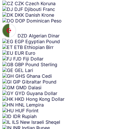
CZK
Czech Koruna
DJF
Djibouti Franc
DKK
Danish Krone
DOP
Dominican Peso
DZD
Algerian Dinar
EGP
Egyptian Pound
ETB
Ethiopian Birr
EUR
Euro
FJD
Fiji Dollar
GBP
Pound Sterling
GEL
Lari
GHS
Ghana Cedi
GIP
Gibraltar Pound
GMD
Dalasi
GYD
Guyana Dollar
HKD
Hong Kong Dollar
HNL
Lempira
HUF
Forint
IDR
Rupiah
ILS
New Israeli Sheqel
INR
Indian Rupee