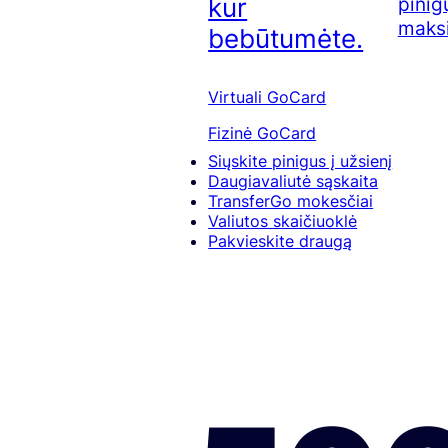
pinig
kur
maksi
bebūtumėte.
Virtuali GoCard
Fizinė GoCard
Siųskite pinigus į užsienį
Daugiavaliutė sąskaita
TransferGo mokesčiai
Valiutos skaičiuoklė
Pakvieskite draugą