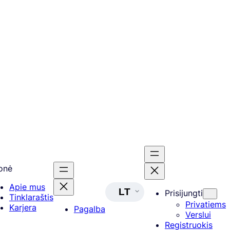
onė
Apie mus
LT
Prisijungti
Tinklaraštis
Privatiems
Karjera
Pagalba
Verslui
Registruokis