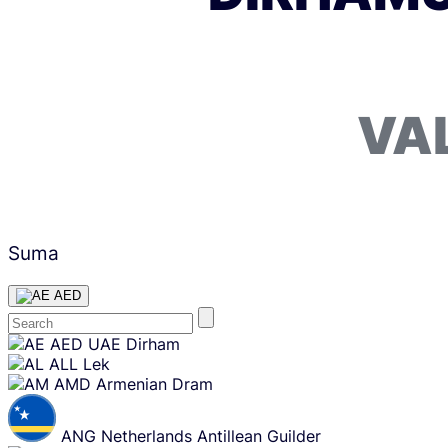
VA
Suma
AED
Skip
AED
UAE Dirham
content
ALL
Lek
AMD
Armenian Dram
ANG
Netherlands Antillean Guilder