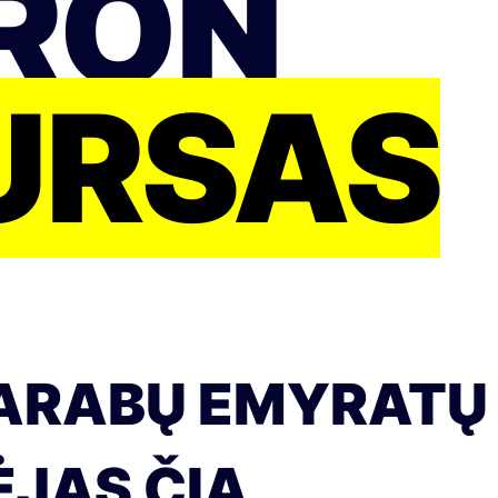
 RON
URSAS
 ARABŲ EMYRATŲ
ĖJAS ČIA.