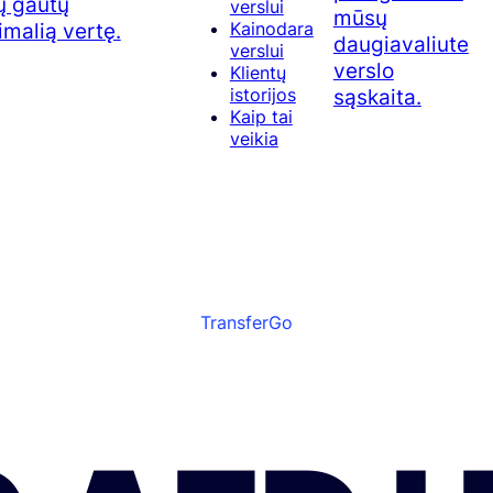
ų gautų
verslui
mūsų
malią vertę.
Kainodara
daugiavaliute
verslui
verslo
Klientų
sąskaita.
istorijos
Kaip tai
veikia
TransferGo