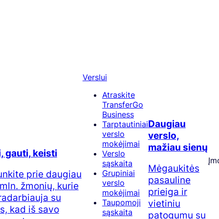
Verslui
Atraskite
TransferGo
Business
Daugiau
Tarptautiniai
verslo
verslo,
mokėjimai
mažiau sienų
, gauti, keisti
Verslo
Įm
sąskaita
Mėgaukitės
junkite prie daugiau
Grupiniai
pasauline
verslo
 mln. žmonių, kurie
prieiga ir
mokėjimai
adarbiauja su
vietiniu
Taupomoji
, kad iš savo
sąskaita
patogumu su