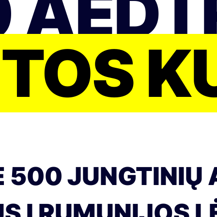
 AED Į
UTOS K
 500 JUNGTINIŲ
 Į RUMUNIJOS L