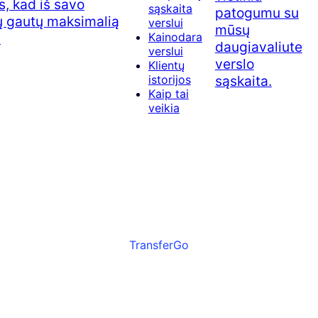
, kad iš savo
sąskaita
patogumu su
ų gautų maksimalią
verslui
mūsų
.
Kainodara
daugiavaliute
verslui
verslo
Klientų
sąskaita.
istorijos
Kaip tai
veikia
TransferGo