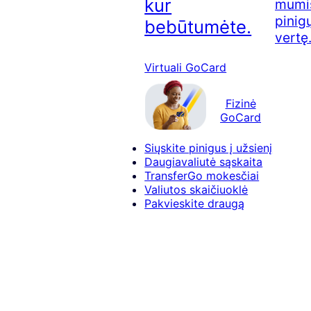
kur
mumis
pinig
bebūtumėte.
vertę
Virtuali GoCard
Fizinė
GoCard
Siųskite pinigus į užsienį
Daugiavaliutė sąskaita
TransferGo mokesčiai
Valiutos skaičiuoklė
Pakvieskite draugą