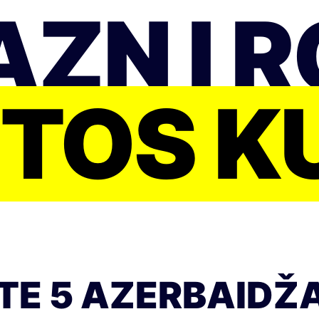
AZN Į 
UTOS K
E 5 AZERBAIDŽ