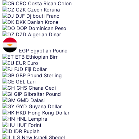
CRC
Costa Rican Colon
CZK
Czech Koruna
DJF
Djibouti Franc
DKK
Danish Krone
DOP
Dominican Peso
DZD
Algerian Dinar
EGP
Egyptian Pound
ETB
Ethiopian Birr
EUR
Euro
FJD
Fiji Dollar
GBP
Pound Sterling
GEL
Lari
GHS
Ghana Cedi
GIP
Gibraltar Pound
GMD
Dalasi
GYD
Guyana Dollar
HKD
Hong Kong Dollar
HNL
Lempira
HUF
Forint
IDR
Rupiah
ILS
New Israeli Sheqel