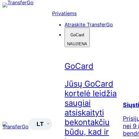
Skip
to
Privatiems
content
Atraskite TransferGo
GoCard
NAUJIENA
GoCard
Jūsų GoCard
kortelė leidžia
saugiai
Siųsti
atsiskaityti
Prisi
bekontakčiu
LT
nei 9
būdu, kad ir
bendr