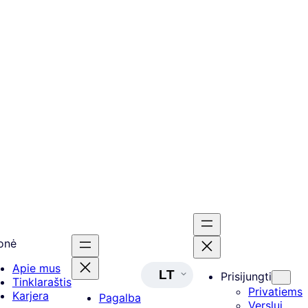
onė
Apie mus
LT
Prisijungti
Tinklaraštis
Privatiems
Karjera
Pagalba
Verslui