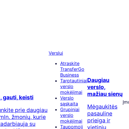
Verslui
Atraskite
TransferGo
Business
Daugiau
Tarptautiniai
verslo
verslo,
mokėjimai
mažiau sienų
, gauti, keisti
Verslo
Įm
sąskaita
Mėgaukitės
junkite prie daugiau
Grupiniai
pasauline
verslo
 mln. žmonių, kurie
prieiga ir
mokėjimai
adarbiauja su
vietiniu
Taupomoji