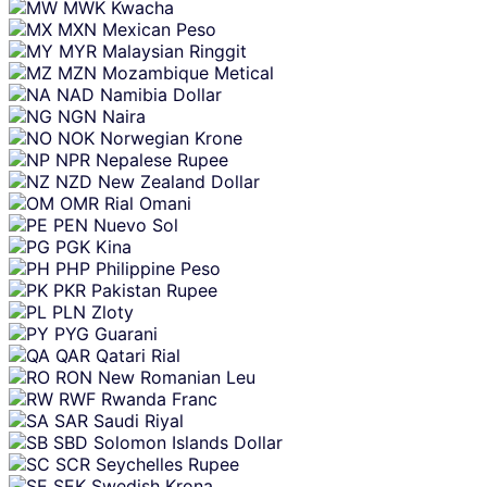
MWK
Kwacha
MXN
Mexican Peso
MYR
Malaysian Ringgit
MZN
Mozambique Metical
NAD
Namibia Dollar
NGN
Naira
NOK
Norwegian Krone
NPR
Nepalese Rupee
NZD
New Zealand Dollar
OMR
Rial Omani
PEN
Nuevo Sol
PGK
Kina
PHP
Philippine Peso
PKR
Pakistan Rupee
PLN
Zloty
PYG
Guarani
QAR
Qatari Rial
RON
New Romanian Leu
RWF
Rwanda Franc
SAR
Saudi Riyal
SBD
Solomon Islands Dollar
SCR
Seychelles Rupee
SEK
Swedish Krona