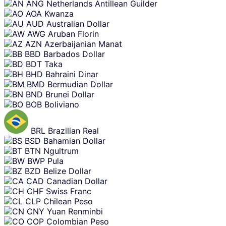
ANG
Netherlands Antillean Guilder
AOA
Kwanza
AUD
Australian Dollar
AWG
Aruban Florin
AZN
Azerbaijanian Manat
BBD
Barbados Dollar
BDT
Taka
BHD
Bahraini Dinar
BMD
Bermudian Dollar
BND
Brunei Dollar
BOB
Boliviano
BRL
Brazilian Real
BSD
Bahamian Dollar
BTN
Ngultrum
BWP
Pula
BZD
Belize Dollar
CAD
Canadian Dollar
CHF
Swiss Franc
CLP
Chilean Peso
CNY
Yuan Renminbi
COP
Colombian Peso