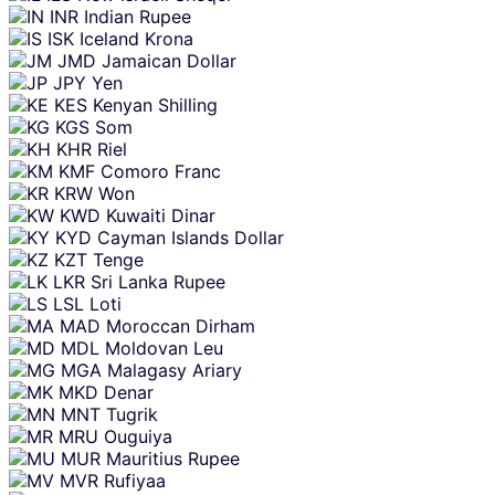
INR
Indian Rupee
ISK
Iceland Krona
JMD
Jamaican Dollar
JPY
Yen
KES
Kenyan Shilling
KGS
Som
KHR
Riel
KMF
Comoro Franc
KRW
Won
KWD
Kuwaiti Dinar
KYD
Cayman Islands Dollar
KZT
Tenge
LKR
Sri Lanka Rupee
LSL
Loti
MAD
Moroccan Dirham
MDL
Moldovan Leu
MGA
Malagasy Ariary
MKD
Denar
MNT
Tugrik
MRU
Ouguiya
MUR
Mauritius Rupee
MVR
Rufiyaa