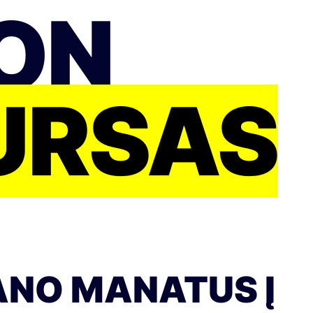
RON
URSAS
ANO MANATUS Į