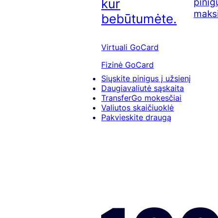
pinig
kur
maksi
bebūtumėte.
Virtuali GoCard
Fizinė GoCard
Siųskite pinigus į užsienį
Daugiavaliutė sąskaita
TransferGo mokesčiai
Valiutos skaičiuoklė
Pakvieskite draugą