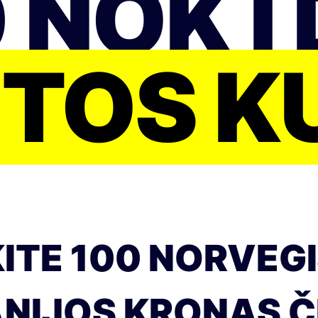
 NOK Į
UTOS K
TE 100 NORVEGI
NIJOS KRONAS Č