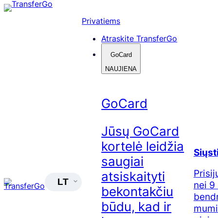
Skip
to
Privatiems
content
Atraskite TransferGo
GoCard
NAUJIENA
GoCard
Jūsų GoCard
kortelė leidžia
Siųsti
saugiai
Prisi
atsiskaityti
LT
nei 9
bekontakčiu
bendr
būdu, kad ir
mumis