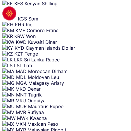
KES
Kenyan Shilling
KGS
Som
KHR
Riel
KMF
Comoro Franc
KRW
Won
KWD
Kuwaiti Dinar
KYD
Cayman Islands Dollar
KZT
Tenge
LKR
Sri Lanka Rupee
LSL
Loti
MAD
Moroccan Dirham
MDL
Moldovan Leu
MGA
Malagasy Ariary
MKD
Denar
MNT
Tugrik
MRU
Ouguiya
MUR
Mauritius Rupee
MVR
Rufiyaa
MWK
Kwacha
MXN
Mexican Peso
MYR
Malaysian Ringgit