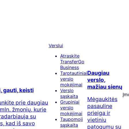
Verslui
Atraskite
TransferGo
Business
Daugiau
Tarptautiniai
verslo
verslo,
mokėjimai
mažiau sienų
, gauti, keisti
Verslo
Įm
sąskaita
Mėgaukitės
junkite prie daugiau
Grupiniai
pasauline
verslo
 mln. žmonių, kurie
prieiga ir
mokėjimai
adarbiauja su
vietiniu
Taupomoji
, kad iš savo
sąskaita
patogumu su