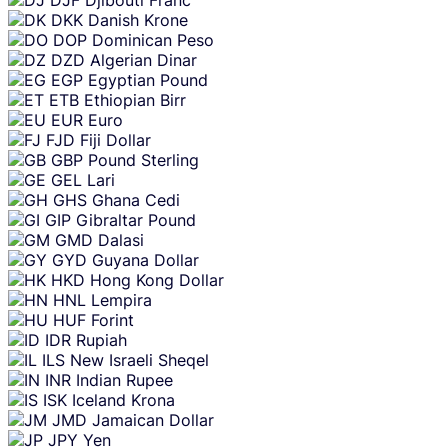
DKK
Danish Krone
DOP
Dominican Peso
DZD
Algerian Dinar
EGP
Egyptian Pound
ETB
Ethiopian Birr
EUR
Euro
FJD
Fiji Dollar
GBP
Pound Sterling
GEL
Lari
GHS
Ghana Cedi
GIP
Gibraltar Pound
GMD
Dalasi
GYD
Guyana Dollar
HKD
Hong Kong Dollar
HNL
Lempira
HUF
Forint
IDR
Rupiah
ILS
New Israeli Sheqel
INR
Indian Rupee
ISK
Iceland Krona
JMD
Jamaican Dollar
JPY
Yen