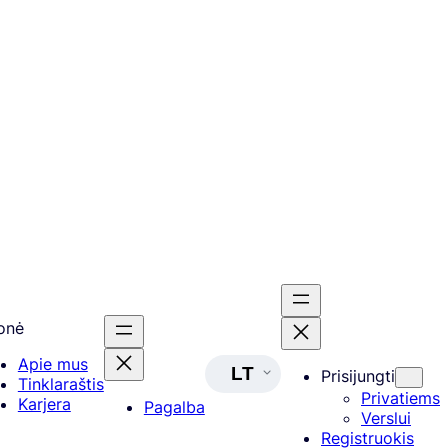
onė
Apie mus
LT
Prisijungti
Tinklaraštis
Privatiems
Karjera
Pagalba
Verslui
Registruokis