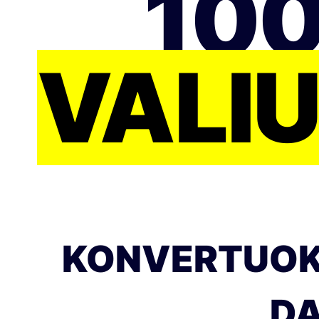
100
VALI
KONVERTUOKI
DA