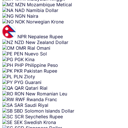
MZN
Mozambique Metical
NAD
Namibia Dollar
NGN
Naira
NOK
Norwegian Krone
NPR
Nepalese Rupee
NZD
New Zealand Dollar
OMR
Rial Omani
PEN
Nuevo Sol
PGK
Kina
PHP
Philippine Peso
PKR
Pakistan Rupee
PLN
Zloty
PYG
Guarani
QAR
Qatari Rial
RON
New Romanian Leu
RWF
Rwanda Franc
SAR
Saudi Riyal
SBD
Solomon Islands Dollar
SCR
Seychelles Rupee
SEK
Swedish Krona
SGD
Singapore Dollar