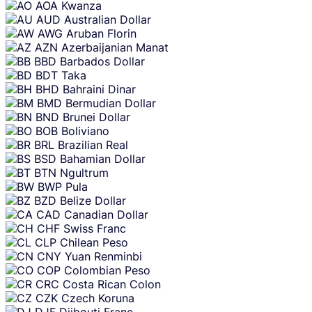
AOA
Kwanza
AUD
Australian Dollar
AWG
Aruban Florin
AZN
Azerbaijanian Manat
BBD
Barbados Dollar
BDT
Taka
BHD
Bahraini Dinar
BMD
Bermudian Dollar
BND
Brunei Dollar
BOB
Boliviano
BRL
Brazilian Real
BSD
Bahamian Dollar
BTN
Ngultrum
BWP
Pula
BZD
Belize Dollar
CAD
Canadian Dollar
CHF
Swiss Franc
CLP
Chilean Peso
CNY
Yuan Renminbi
COP
Colombian Peso
CRC
Costa Rican Colon
CZK
Czech Koruna
DJF
Djibouti Franc