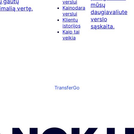
ų gautų
verslui
mūsų
malią vertę.
Kainodara
daugiavaliute
verslui
verslo
Klientų
sąskaita.
istorijos
Kaip tai
veikia
TransferGo