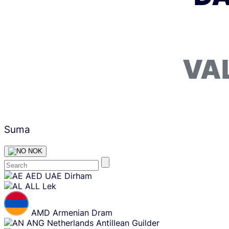
VA
Suma
NOK
Skip
AED
UAE Dirham
content
ALL
Lek
AMD
Armenian Dram
ANG
Netherlands Antillean Guilder