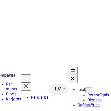
ompānija
Par
LV
mums
Ieiet
Blogs
Personīgais
Palīdzība
Karjeras
Bizness
Reģistrēties