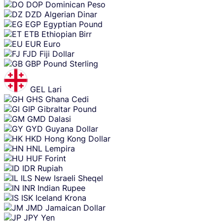
DOP
Dominican Peso
DZD
Algerian Dinar
EGP
Egyptian Pound
ETB
Ethiopian Birr
EUR
Euro
FJD
Fiji Dollar
GBP
Pound Sterling
GEL
Lari
GHS
Ghana Cedi
GIP
Gibraltar Pound
GMD
Dalasi
GYD
Guyana Dollar
HKD
Hong Kong Dollar
HNL
Lempira
HUF
Forint
IDR
Rupiah
ILS
New Israeli Sheqel
INR
Indian Rupee
ISK
Iceland Krona
JMD
Jamaican Dollar
JPY
Yen