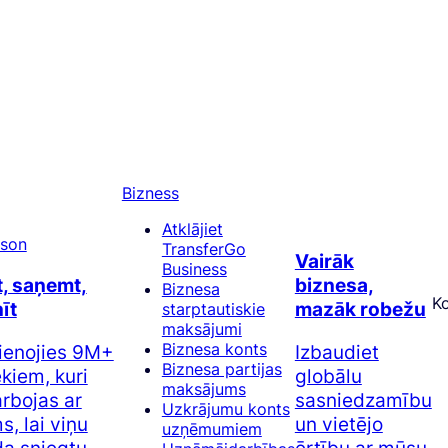
Bizness
Atklājiet
TransferGo
Vairāk
Business
t, saņemt,
biznesa,
Biznesa
K
īt
mazāk robežu
starptautiskie
maksājumi
Biznesa konts
ienojies 9M+
Izbaudiet
Biznesa partijas
ēkiem, kuri
globālu
maksājums
rbojas ar
sasniedzamību
Uzkrājumu konts
, lai viņu
un vietējo
uzņēmumiem