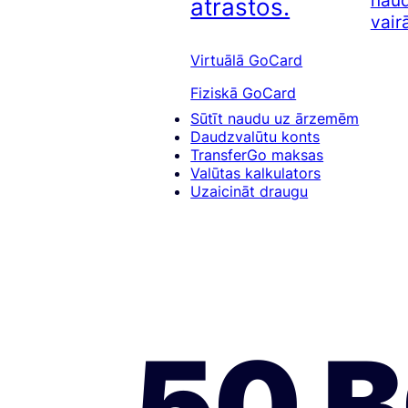
naud
atrastos.
vair
Virtuālā GoCard
Fiziskā GoCard
Sūtīt naudu uz ārzemēm
Daudzvalūtu konts
TransferGo maksas
Valūtas kalkulators
Uzaicināt draugu
50 