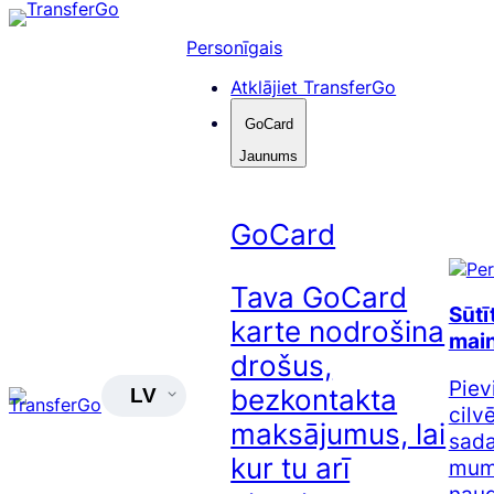
Pāriet
uz
Personīgais
saturu
Atklājiet TransferGo
GoCard
Jaunums
GoCard
Tava GoCard
Sūtī
karte nodrošina
main
drošus,
Piev
bezkontakta
LV
cilv
maksājumus, lai
sada
kur tu arī
mums