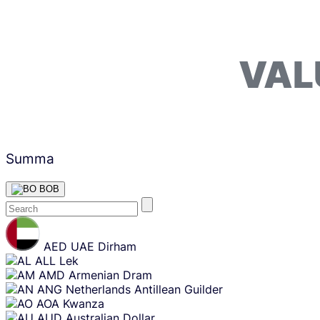
VAL
Summa
BOB
Skip
content
AED
UAE Dirham
ALL
Lek
AMD
Armenian Dram
ANG
Netherlands Antillean Guilder
AOA
Kwanza
AUD
Australian Dollar