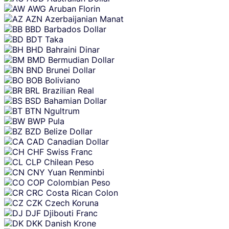
AWG
Aruban Florin
AZN
Azerbaijanian Manat
BBD
Barbados Dollar
BDT
Taka
BHD
Bahraini Dinar
BMD
Bermudian Dollar
BND
Brunei Dollar
BOB
Boliviano
BRL
Brazilian Real
BSD
Bahamian Dollar
BTN
Ngultrum
BWP
Pula
BZD
Belize Dollar
CAD
Canadian Dollar
CHF
Swiss Franc
CLP
Chilean Peso
CNY
Yuan Renminbi
COP
Colombian Peso
CRC
Costa Rican Colon
CZK
Czech Koruna
DJF
Djibouti Franc
DKK
Danish Krone