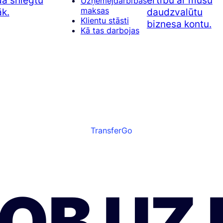
a sniegtu
ērtību ar mūsu
Uzņēmējdarbības
maksas
āk.
daudzvalūtu
Klientu stāsti
biznesa kontu.
Kā tas darbojas
TransferGo
BOB UZ