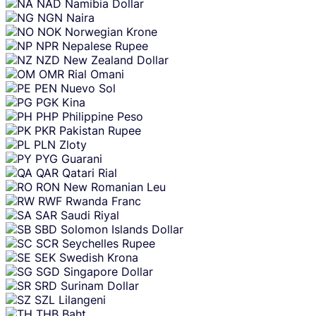
NAD
Namibia Dollar
NGN
Naira
NOK
Norwegian Krone
NPR
Nepalese Rupee
NZD
New Zealand Dollar
OMR
Rial Omani
PEN
Nuevo Sol
PGK
Kina
PHP
Philippine Peso
PKR
Pakistan Rupee
PLN
Zloty
PYG
Guarani
QAR
Qatari Rial
RON
New Romanian Leu
RWF
Rwanda Franc
SAR
Saudi Riyal
SBD
Solomon Islands Dollar
SCR
Seychelles Rupee
SEK
Swedish Krona
SGD
Singapore Dollar
SRD
Surinam Dollar
SZL
Lilangeni
THB
Baht