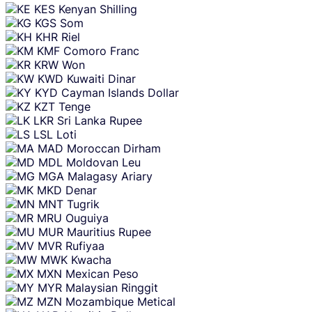
KES
Kenyan Shilling
KGS
Som
KHR
Riel
KMF
Comoro Franc
KRW
Won
KWD
Kuwaiti Dinar
KYD
Cayman Islands Dollar
KZT
Tenge
LKR
Sri Lanka Rupee
LSL
Loti
MAD
Moroccan Dirham
MDL
Moldovan Leu
MGA
Malagasy Ariary
MKD
Denar
MNT
Tugrik
MRU
Ouguiya
MUR
Mauritius Rupee
MVR
Rufiyaa
MWK
Kwacha
MXN
Mexican Peso
MYR
Malaysian Ringgit
MZN
Mozambique Metical