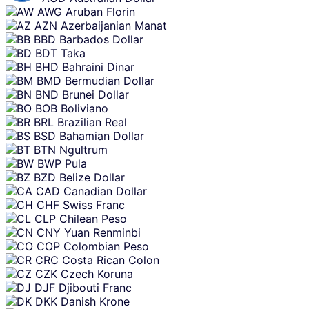
AWG
Aruban Florin
AZN
Azerbaijanian Manat
BBD
Barbados Dollar
BDT
Taka
BHD
Bahraini Dinar
BMD
Bermudian Dollar
BND
Brunei Dollar
BOB
Boliviano
BRL
Brazilian Real
BSD
Bahamian Dollar
BTN
Ngultrum
BWP
Pula
BZD
Belize Dollar
CAD
Canadian Dollar
CHF
Swiss Franc
CLP
Chilean Peso
CNY
Yuan Renminbi
COP
Colombian Peso
CRC
Costa Rican Colon
CZK
Czech Koruna
DJF
Djibouti Franc
DKK
Danish Krone