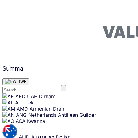
VAL
Summa
BWP
Skip
AED
UAE Dirham
content
ALL
Lek
AMD
Armenian Dram
ANG
Netherlands Antillean Guilder
AOA
Kwanza
AUD
Australian Dollar