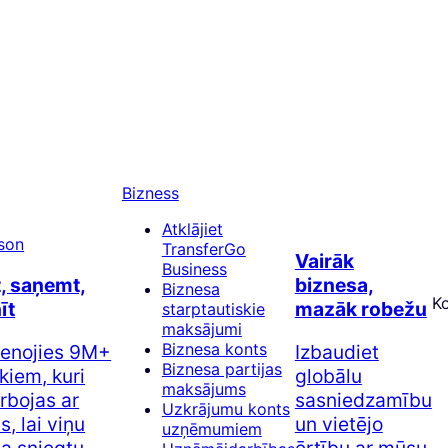
Bizness
Atklājiet
TransferGo
Vairāk
Business
t, saņemt,
biznesa,
Biznesa
K
īt
mazāk robežu
starptautiskie
maksājumi
Biznesa konts
ienojies 9M+
Izbaudiet
Biznesa partijas
kiem, kuri
globālu
maksājums
rbojas ar
sasniedzamību
Uzkrājumu konts
, lai viņu
un vietējo
uzņēmumiem