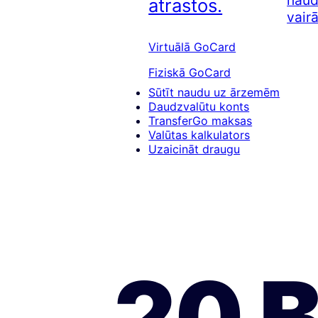
naud
atrastos.
vairā
Virtuālā GoCard
Fiziskā GoCard
Sūtīt naudu uz ārzemēm
Daudzvalūtu konts
TransferGo maksas
Valūtas kalkulators
Uzaicināt draugu
20 