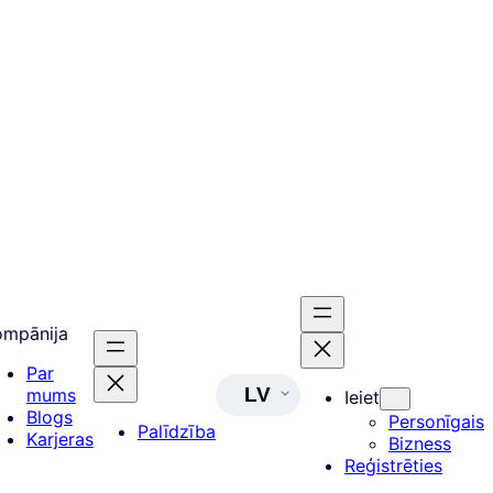
ompānija
Par
LV
mums
Ieiet
Blogs
Personīgais
Palīdzība
Karjeras
Bizness
Reģistrēties