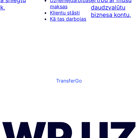
a sniegtu
ērtību ar mūsu
Uzņēmējdarbības
maksas
k.
daudzvalūtu
Klientu stāsti
biznesa kontu.
Kā tas darbojas
TransferGo
BWP UZ