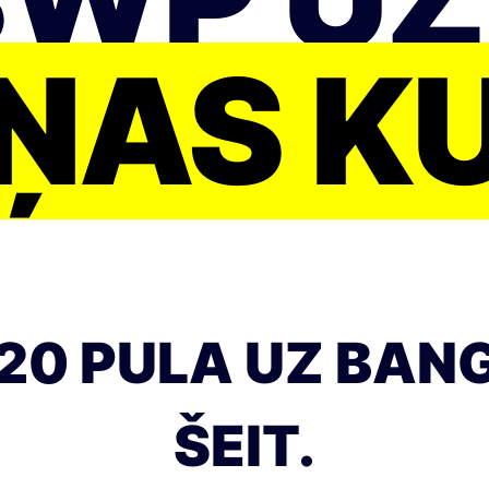
ŅAS K
20 PULA UZ BA
ŠEIT.