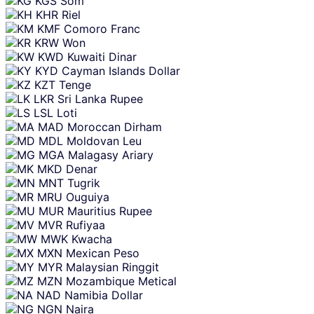
KGS
Som
KHR
Riel
KMF
Comoro Franc
KRW
Won
KWD
Kuwaiti Dinar
KYD
Cayman Islands Dollar
KZT
Tenge
LKR
Sri Lanka Rupee
LSL
Loti
MAD
Moroccan Dirham
MDL
Moldovan Leu
MGA
Malagasy Ariary
MKD
Denar
MNT
Tugrik
MRU
Ouguiya
MUR
Mauritius Rupee
MVR
Rufiyaa
MWK
Kwacha
MXN
Mexican Peso
MYR
Malaysian Ringgit
MZN
Mozambique Metical
NAD
Namibia Dollar
NGN
Naira