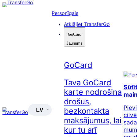
Pāriet
uz
Personīgais
saturu
Atklājiet TransferGo
GoCard
Jaunums
GoCard
Tava GoCard
Sūtī
karte nodrošina
main
drošus,
Piev
bezkontakta
LV
cilvē
maksājumus, lai
sada
kur tu arī
mums