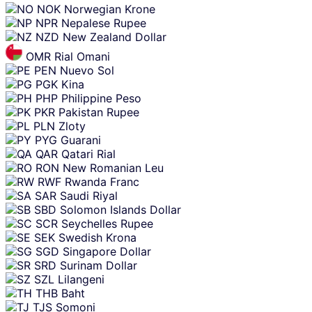
NOK
Norwegian Krone
NPR
Nepalese Rupee
NZD
New Zealand Dollar
OMR
Rial Omani
PEN
Nuevo Sol
PGK
Kina
PHP
Philippine Peso
PKR
Pakistan Rupee
PLN
Zloty
PYG
Guarani
QAR
Qatari Rial
RON
New Romanian Leu
RWF
Rwanda Franc
SAR
Saudi Riyal
SBD
Solomon Islands Dollar
SCR
Seychelles Rupee
SEK
Swedish Krona
SGD
Singapore Dollar
SRD
Surinam Dollar
SZL
Lilangeni
THB
Baht
TJS
Somoni