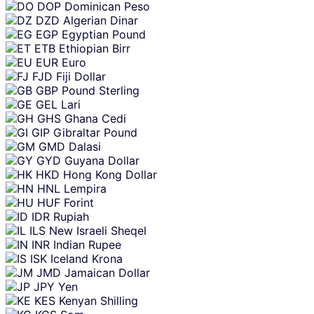
DOP
Dominican Peso
DZD
Algerian Dinar
EGP
Egyptian Pound
ETB
Ethiopian Birr
EUR
Euro
FJD
Fiji Dollar
GBP
Pound Sterling
GEL
Lari
GHS
Ghana Cedi
GIP
Gibraltar Pound
GMD
Dalasi
GYD
Guyana Dollar
HKD
Hong Kong Dollar
HNL
Lempira
HUF
Forint
IDR
Rupiah
ILS
New Israeli Sheqel
INR
Indian Rupee
ISK
Iceland Krona
JMD
Jamaican Dollar
JPY
Yen
KES
Kenyan Shilling