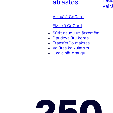
naud
atrastos.
vair
Virtuālā GoCard
Fiziskā GoCard
Sūtīt naudu uz ārzemēm
Daudzvalūtu konts
TransferGo maksas
Valūtas kalkulators
Uzaicināt draugu
250 