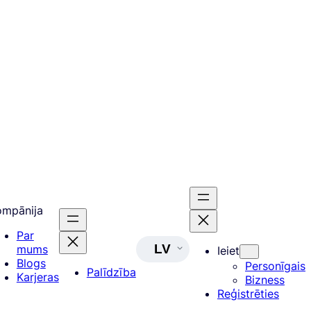
ompānija
Par
LV
mums
Ieiet
Blogs
Personīgais
Palīdzība
Karjeras
Bizness
Reģistrēties