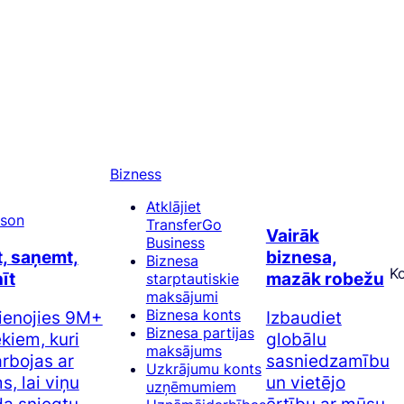
Bizness
Atklājiet
TransferGo
Vairāk
Business
t, saņemt,
biznesa,
Biznesa
K
īt
mazāk robežu
starptautiskie
maksājumi
Biznesa konts
ienojies 9M+
Izbaudiet
Biznesa partijas
ēkiem, kuri
globālu
maksājums
rbojas ar
sasniedzamību
Uzkrājumu konts
, lai viņu
un vietējo
uzņēmumiem