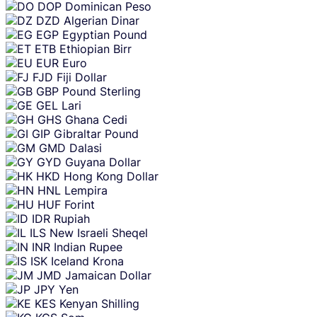
DOP
Dominican Peso
DZD
Algerian Dinar
EGP
Egyptian Pound
ETB
Ethiopian Birr
EUR
Euro
FJD
Fiji Dollar
GBP
Pound Sterling
GEL
Lari
GHS
Ghana Cedi
GIP
Gibraltar Pound
GMD
Dalasi
GYD
Guyana Dollar
HKD
Hong Kong Dollar
HNL
Lempira
HUF
Forint
IDR
Rupiah
ILS
New Israeli Sheqel
INR
Indian Rupee
ISK
Iceland Krona
JMD
Jamaican Dollar
JPY
Yen
KES
Kenyan Shilling