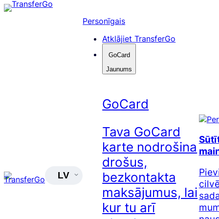
Pāriet
uz
Personīgais
saturu
Atklājiet TransferGo
GoCard
Jaunums
GoCard
Tava GoCard
Sūtī
karte nodrošina
main
drošus,
Piev
bezkontakta
LV
cilv
maksājumus, lai
sada
kur tu arī
mums