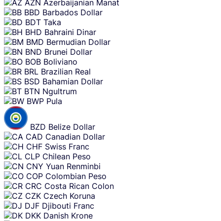
AZN
Azerbaijanian Manat
BBD
Barbados Dollar
BDT
Taka
BHD
Bahraini Dinar
BMD
Bermudian Dollar
BND
Brunei Dollar
BOB
Boliviano
BRL
Brazilian Real
BSD
Bahamian Dollar
BTN
Ngultrum
BWP
Pula
BZD
Belize Dollar
CAD
Canadian Dollar
CHF
Swiss Franc
CLP
Chilean Peso
CNY
Yuan Renminbi
COP
Colombian Peso
CRC
Costa Rican Colon
CZK
Czech Koruna
DJF
Djibouti Franc
DKK
Danish Krone