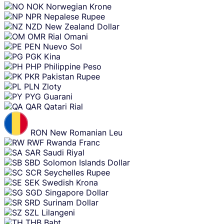
NOK
Norwegian Krone
NPR
Nepalese Rupee
NZD
New Zealand Dollar
OMR
Rial Omani
PEN
Nuevo Sol
PGK
Kina
PHP
Philippine Peso
PKR
Pakistan Rupee
PLN
Zloty
PYG
Guarani
QAR
Qatari Rial
RON
New Romanian Leu
RWF
Rwanda Franc
SAR
Saudi Riyal
SBD
Solomon Islands Dollar
SCR
Seychelles Rupee
SEK
Swedish Krona
SGD
Singapore Dollar
SRD
Surinam Dollar
SZL
Lilangeni
THB
Baht