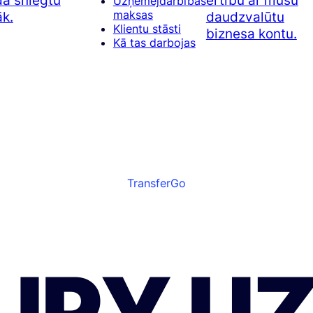
a sniegtu
ērtību ar mūsu
Uzņēmējdarbības
maksas
āk.
daudzvalūtu
Klientu stāsti
biznesa kontu.
Kā tas darbojas
TransferGo
JPY U