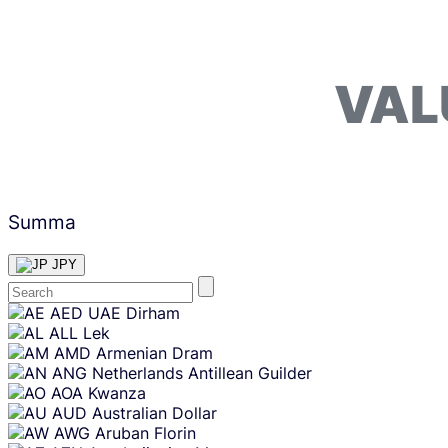
VAL
Summa
JPY
Skip
AED
UAE Dirham
content
ALL
Lek
AMD
Armenian Dram
ANG
Netherlands Antillean Guilder
AOA
Kwanza
AUD
Australian Dollar
AWG
Aruban Florin