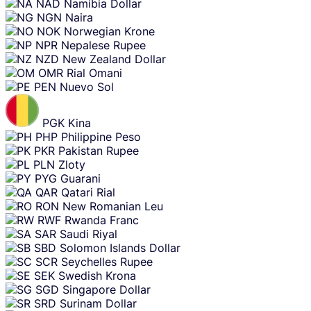
NAD
Namibia Dollar
NGN
Naira
NOK
Norwegian Krone
NPR
Nepalese Rupee
NZD
New Zealand Dollar
OMR
Rial Omani
PEN
Nuevo Sol
PGK
Kina
PHP
Philippine Peso
PKR
Pakistan Rupee
PLN
Zloty
PYG
Guarani
QAR
Qatari Rial
RON
New Romanian Leu
RWF
Rwanda Franc
SAR
Saudi Riyal
SBD
Solomon Islands Dollar
SCR
Seychelles Rupee
SEK
Swedish Krona
SGD
Singapore Dollar
SRD
Surinam Dollar