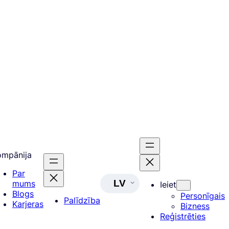
ompānija
Par
LV
mums
Ieiet
Blogs
Personīgais
Palīdzība
Karjeras
Bizness
Reģistrēties