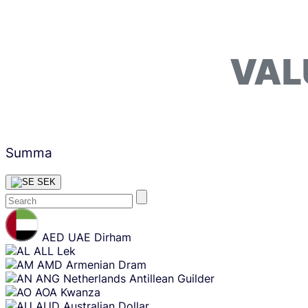
VAL
Summa
SEK
Skip
content
AED
UAE Dirham
ALL
Lek
AMD
Armenian Dram
ANG
Netherlands Antillean Guilder
AOA
Kwanza
AUD
Australian Dollar