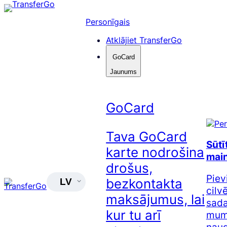
Pāriet
uz
Personīgais
saturu
Atklājiet TransferGo
GoCard
Jaunums
GoCard
Tava GoCard
Sūtī
karte nodrošina
main
drošus,
Piev
bezkontakta
LV
cilv
maksājumus, lai
sada
kur tu arī
mums