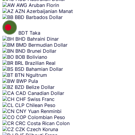
AWG
Aruban Florin
AZN
Azerbaijanian Manat
BBD
Barbados Dollar
BDT
Taka
BHD
Bahraini Dinar
BMD
Bermudian Dollar
BND
Brunei Dollar
BOB
Boliviano
BRL
Brazilian Real
BSD
Bahamian Dollar
BTN
Ngultrum
BWP
Pula
BZD
Belize Dollar
CAD
Canadian Dollar
CHF
Swiss Franc
CLP
Chilean Peso
CNY
Yuan Renminbi
COP
Colombian Peso
CRC
Costa Rican Colon
CZK
Czech Koruna