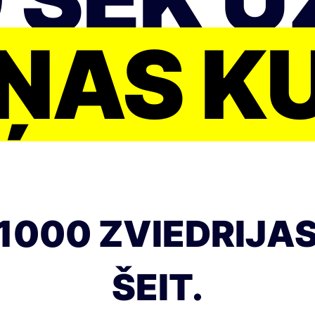
ŅAS K
1000 ZVIEDRIJAS
ŠEIT.