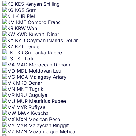
KES
Kenyan Shilling
KGS
Som
KHR
Riel
KMF
Comoro Franc
KRW
Won
KWD
Kuwaiti Dinar
KYD
Cayman Islands Dollar
KZT
Tenge
LKR
Sri Lanka Rupee
LSL
Loti
MAD
Moroccan Dirham
MDL
Moldovan Leu
MGA
Malagasy Ariary
MKD
Denar
MNT
Tugrik
MRU
Ouguiya
MUR
Mauritius Rupee
MVR
Rufiyaa
MWK
Kwacha
MXN
Mexican Peso
MYR
Malaysian Ringgit
MZN
Mozambique Metical