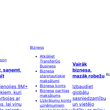
Bizness
Atklājiet
TransferGo
Vairāk
Business
t, saņemt,
biznesa,
Biznesa
K
īt
mazāk robežu
starptautiskie
maksājumi
Biznesa konts
ienojies 9M+
Izbaudiet
Biznesa partijas
ēkiem, kuri
globālu
maksājums
rbojas ar
sasniedzamību
Uzkrājumu konts
, lai viņu
un vietējo
uzņēmumiem