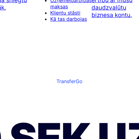
a sniegtu
ērtību ar mūsu
Uzņēmējdarbības
maksas
āk.
daudzvalūtu
Klientu stāsti
biznesa kontu.
Kā tas darbojas
TransferGo
 SEK U