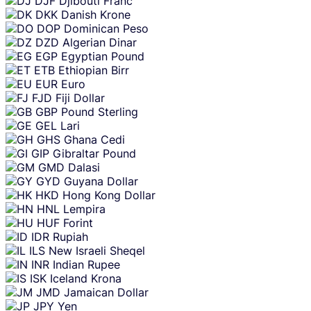
DJF
Djibouti Franc
DKK
Danish Krone
DOP
Dominican Peso
DZD
Algerian Dinar
EGP
Egyptian Pound
ETB
Ethiopian Birr
EUR
Euro
FJD
Fiji Dollar
GBP
Pound Sterling
GEL
Lari
GHS
Ghana Cedi
GIP
Gibraltar Pound
GMD
Dalasi
GYD
Guyana Dollar
HKD
Hong Kong Dollar
HNL
Lempira
HUF
Forint
IDR
Rupiah
ILS
New Israeli Sheqel
INR
Indian Rupee
ISK
Iceland Krona
JMD
Jamaican Dollar
JPY
Yen