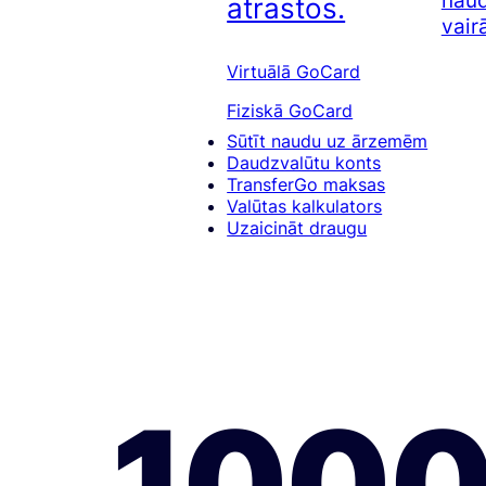
naud
atrastos.
vair
Virtuālā GoCard
Fiziskā GoCard
Sūtīt naudu uz ārzemēm
Daudzvalūtu konts
TransferGo maksas
Valūtas kalkulators
Uzaicināt draugu
1000