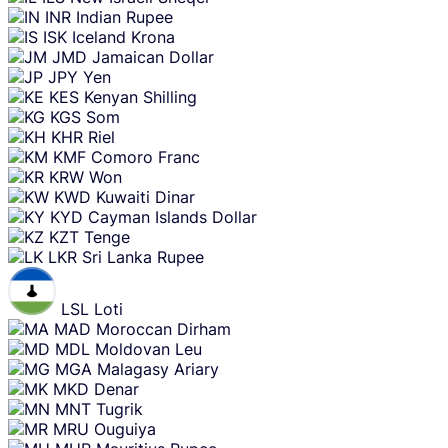
INR
Indian Rupee
ISK
Iceland Krona
JMD
Jamaican Dollar
JPY
Yen
KES
Kenyan Shilling
KGS
Som
KHR
Riel
KMF
Comoro Franc
KRW
Won
KWD
Kuwaiti Dinar
KYD
Cayman Islands Dollar
KZT
Tenge
LKR
Sri Lanka Rupee
LSL
Loti
MAD
Moroccan Dirham
MDL
Moldovan Leu
MGA
Malagasy Ariary
MKD
Denar
MNT
Tugrik
MRU
Ouguiya