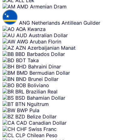
ALL
Lek
AMD
Armenian Dram
ANG
Netherlands Antillean Guilder
AOA
Kwanza
AUD
Australian Dollar
AWG
Aruban Florin
AZN
Azerbaijanian Manat
BBD
Barbados Dollar
BDT
Taka
BHD
Bahraini Dinar
BMD
Bermudian Dollar
BND
Brunei Dollar
BOB
Boliviano
BRL
Brazilian Real
BSD
Bahamian Dollar
BTN
Ngultrum
BWP
Pula
BZD
Belize Dollar
CAD
Canadian Dollar
CHF
Swiss Franc
CLP
Chilean Peso