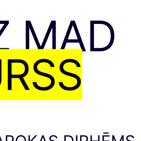
Z MAD
URSS