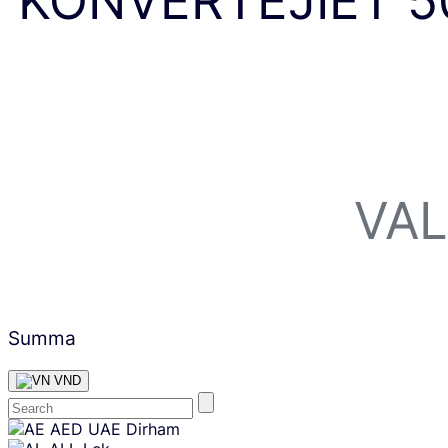
KONVERTĒJIET 
VA
Summa
VND
Skip
AED
UAE Dirham
content