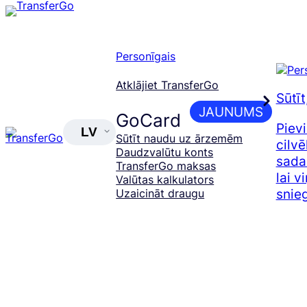
Pāriet
uz
saturu
Personīgais
Atklājiet TransferGo
Sūtīt
JAUNUMS
GoCard
Piev
LV
Sūtīt naudu uz ārzemēm
cilvē
Daudzvalūtu konts
sada
TransferGo maksas
lai v
Valūtas kalkulators
snieg
Uzaicināt draugu