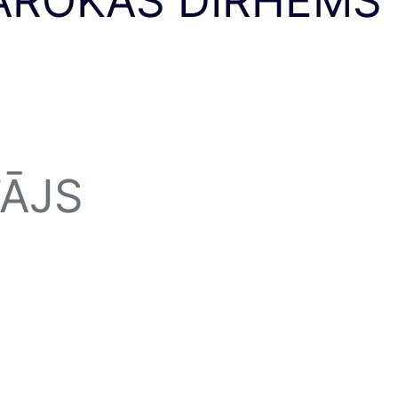
AROKAS DIRHĒMS
ĀJS