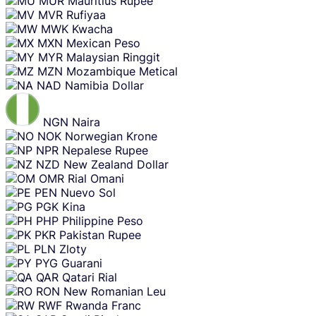
MUR
Mauritius Rupee
MVR
Rufiyaa
MWK
Kwacha
MXN
Mexican Peso
MYR
Malaysian Ringgit
MZN
Mozambique Metical
NAD
Namibia Dollar
NGN
Naira
NOK
Norwegian Krone
NPR
Nepalese Rupee
NZD
New Zealand Dollar
OMR
Rial Omani
PEN
Nuevo Sol
PGK
Kina
PHP
Philippine Peso
PKR
Pakistan Rupee
PLN
Zloty
PYG
Guarani
QAR
Qatari Rial
RON
New Romanian Leu
RWF
Rwanda Franc