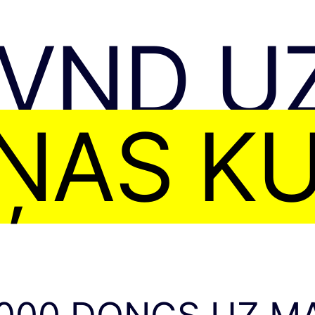
 VND U
ŅAS K