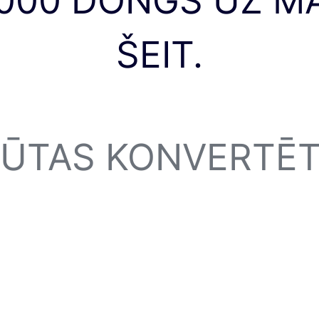
5000 DONGS UZ M
ŠEIT.
LŪTAS KONVERTĒT