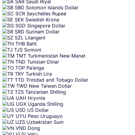
SAR
Saudi Riyal
SBD
Solomon Islands Dollar
SCR
Seychelles Rupee
SEK
Swedish Krona
SGD
Singapore Dollar
SRD
Surinam Dollar
SZL
Lilangeni
THB
Baht
TJS
Somoni
TMT
Turkmenistan New Manat
TND
Tunisian Dinar
TOP
Pa’anga
TRY
Turkish Lira
TTD
Trinidad and Tobago Dollar
TWD
New Taiwan Dollar
TZS
Tanzanian Shilling
UAH
Hryvnia
UGX
Uganda Shilling
USD
US Dollar
UYU
Peso Uruguayo
UZS
Uzbekistan Sum
VND
Dong
VUV
Vatu