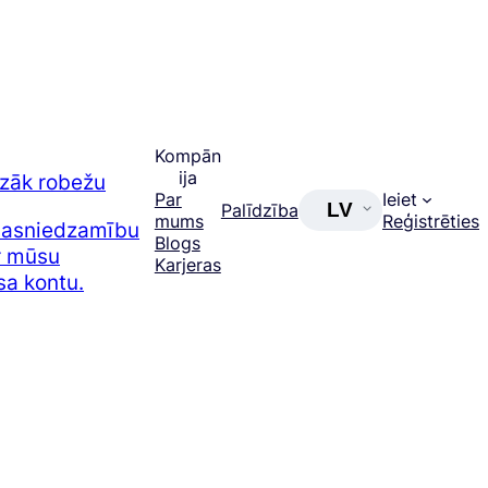
Kompān
ija
azāk robežu
Par
Ieiet
LV
Palīdzība
mums
Reģistrēties
 sasniedzamību
Blogs
ar mūsu
Karjeras
sa kontu.