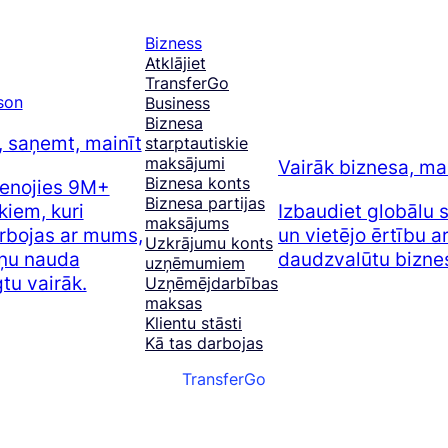
Bizness
Atklājiet
TransferGo
Business
Biznesa
, saņemt, mainīt
starptautiskie
maksājumi
Vairāk biznesa, m
Biznesa konts
ienojies 9M+
Biznesa partijas
kiem, kuri
Izbaudiet globālu
maksājums
rbojas ar mums,
un vietējo ērtību 
Uzkrājumu konts
iņu nauda
daudzvalūtu bizne
uzņēmumiem
tu vairāk.
Uzņēmējdarbības
maksas
Virtuālā GoCard
Klientu stāsti
Kā tas darbojas
Fiziskā GoCard
TransferGo