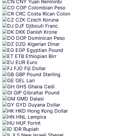
CNY
Yuan Renminbi
COP
Colombian Peso
CRC
Costa Rican Colon
CZK
Czech Koruna
DJF
Djibouti Franc
DKK
Danish Krone
DOP
Dominican Peso
DZD
Algerian Dinar
EGP
Egyptian Pound
ETB
Ethiopian Birr
EUR
Euro
FJD
Fiji Dollar
GBP
Pound Sterling
GEL
Lari
GHS
Ghana Cedi
GIP
Gibraltar Pound
GMD
Dalasi
GYD
Guyana Dollar
HKD
Hong Kong Dollar
HNL
Lempira
HUF
Forint
IDR
Rupiah
ILS
New Israeli Sheqel