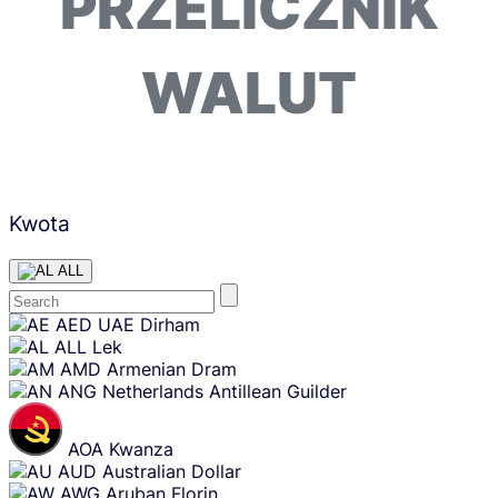
PRZELICZNIK
WALUT
Kwota
ALL
Skip
AED
UAE Dirham
content
ALL
Lek
AMD
Armenian Dram
ANG
Netherlands Antillean Guilder
AOA
Kwanza
AUD
Australian Dollar
AWG
Aruban Florin