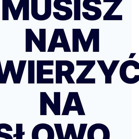
MUSISZ
NAM
WIERZY
NA
SŁOWO…