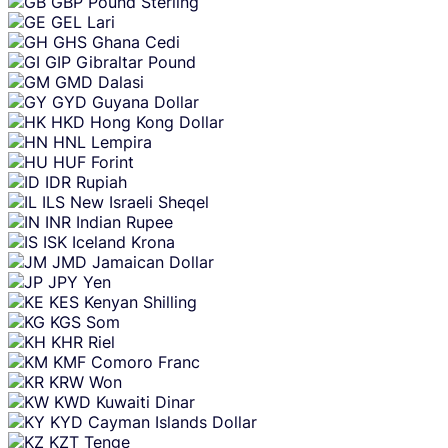
GBP
Pound Sterling
GEL
Lari
GHS
Ghana Cedi
GIP
Gibraltar Pound
GMD
Dalasi
GYD
Guyana Dollar
HKD
Hong Kong Dollar
HNL
Lempira
HUF
Forint
IDR
Rupiah
ILS
New Israeli Sheqel
INR
Indian Rupee
ISK
Iceland Krona
JMD
Jamaican Dollar
JPY
Yen
KES
Kenyan Shilling
KGS
Som
KHR
Riel
KMF
Comoro Franc
KRW
Won
KWD
Kuwaiti Dinar
KYD
Cayman Islands Dollar
KZT
Tenge