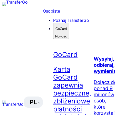
Skip
to
Osobiste
content
Poznaj TransferGo
GoCard
Nowość
GoCard
Wysyłaj,
odbieraj,
Karta
wymienia
GoCard
Dołącz d
zapewnia
ponad 9
bezpieczne,
milionów
zbliżeniowe
osób,
PL
które
płatności
korzysta