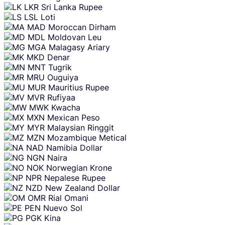
LKR
Sri Lanka Rupee
LSL
Loti
MAD
Moroccan Dirham
MDL
Moldovan Leu
MGA
Malagasy Ariary
MKD
Denar
MNT
Tugrik
MRU
Ouguiya
MUR
Mauritius Rupee
MVR
Rufiyaa
MWK
Kwacha
MXN
Mexican Peso
MYR
Malaysian Ringgit
MZN
Mozambique Metical
NAD
Namibia Dollar
NGN
Naira
NOK
Norwegian Krone
NPR
Nepalese Rupee
NZD
New Zealand Dollar
OMR
Rial Omani
PEN
Nuevo Sol
PGK
Kina