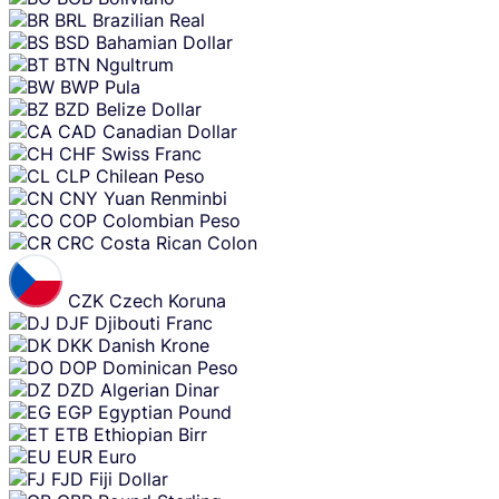
BRL
Brazilian Real
BSD
Bahamian Dollar
BTN
Ngultrum
BWP
Pula
BZD
Belize Dollar
CAD
Canadian Dollar
CHF
Swiss Franc
CLP
Chilean Peso
CNY
Yuan Renminbi
COP
Colombian Peso
CRC
Costa Rican Colon
CZK
Czech Koruna
DJF
Djibouti Franc
DKK
Danish Krone
DOP
Dominican Peso
DZD
Algerian Dinar
EGP
Egyptian Pound
ETB
Ethiopian Birr
EUR
Euro
FJD
Fiji Dollar