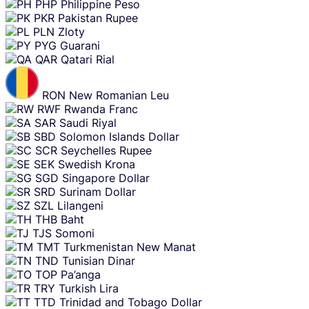
PHP
Philippine Peso
PKR
Pakistan Rupee
PLN
Zloty
PYG
Guarani
QAR
Qatari Rial
RON
New Romanian Leu
RWF
Rwanda Franc
SAR
Saudi Riyal
SBD
Solomon Islands Dollar
SCR
Seychelles Rupee
SEK
Swedish Krona
SGD
Singapore Dollar
SRD
Surinam Dollar
SZL
Lilangeni
THB
Baht
TJS
Somoni
TMT
Turkmenistan New Manat
TND
Tunisian Dinar
TOP
Pa’anga
TRY
Turkish Lira
TTD
Trinidad and Tobago Dollar