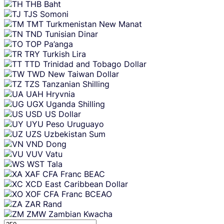
THB
Baht
TJS
Somoni
TMT
Turkmenistan New Manat
TND
Tunisian Dinar
TOP
Pa’anga
TRY
Turkish Lira
TTD
Trinidad and Tobago Dollar
TWD
New Taiwan Dollar
TZS
Tanzanian Shilling
UAH
Hryvnia
UGX
Uganda Shilling
USD
US Dollar
UYU
Peso Uruguayo
UZS
Uzbekistan Sum
VND
Dong
VUV
Vatu
WST
Tala
XAF
CFA Franc BEAC
XCD
East Caribbean Dollar
XOF
CFA Franc BCEAO
ZAR
Rand
ZMW
Zambian Kwacha