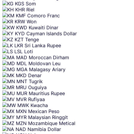
KGS
Som
KHR
Riel
KMF
Comoro Franc
KRW
Won
KWD
Kuwaiti Dinar
KYD
Cayman Islands Dollar
KZT
Tenge
LKR
Sri Lanka Rupee
LSL
Loti
MAD
Moroccan Dirham
MDL
Moldovan Leu
MGA
Malagasy Ariary
MKD
Denar
MNT
Tugrik
MRU
Ouguiya
MUR
Mauritius Rupee
MVR
Rufiyaa
MWK
Kwacha
MXN
Mexican Peso
MYR
Malaysian Ringgit
MZN
Mozambique Metical
NAD
Namibia Dollar