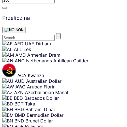
Przelicz na
NOK
Skip
AED
UAE Dirham
content
ALL
Lek
AMD
Armenian Dram
ANG
Netherlands Antillean Guilder
AOA
Kwanza
AUD
Australian Dollar
AWG
Aruban Florin
AZN
Azerbaijanian Manat
BBD
Barbados Dollar
BDT
Taka
BHD
Bahraini Dinar
BMD
Bermudian Dollar
BND
Brunei Dollar
BOB
Boliviano