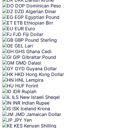
DOP
Dominican Peso
DZD
Algerian Dinar
EGP
Egyptian Pound
ETB
Ethiopian Birr
EUR
Euro
FJD
Fiji Dollar
GBP
Pound Sterling
GEL
Lari
GHS
Ghana Cedi
GIP
Gibraltar Pound
GMD
Dalasi
GYD
Guyana Dollar
HKD
Hong Kong Dollar
HNL
Lempira
HUF
Forint
IDR
Rupiah
ILS
New Israeli Sheqel
INR
Indian Rupee
ISK
Iceland Krona
JMD
Jamaican Dollar
JPY
Yen
KES
Kenyan Shilling