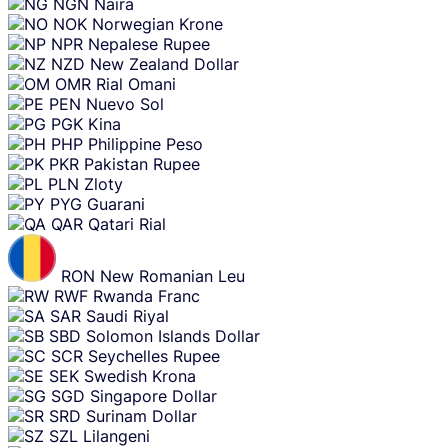
NGN
Naira
NOK
Norwegian Krone
NPR
Nepalese Rupee
NZD
New Zealand Dollar
OMR
Rial Omani
PEN
Nuevo Sol
PGK
Kina
PHP
Philippine Peso
PKR
Pakistan Rupee
PLN
Zloty
PYG
Guarani
QAR
Qatari Rial
RON
New Romanian Leu
RWF
Rwanda Franc
SAR
Saudi Riyal
SBD
Solomon Islands Dollar
SCR
Seychelles Rupee
SEK
Swedish Krona
SGD
Singapore Dollar
SRD
Surinam Dollar
SZL
Lilangeni