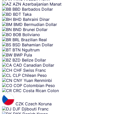
AZN
Azerbaijanian Manat
BBD
Barbados Dollar
BDT
Taka
BHD
Bahraini Dinar
BMD
Bermudian Dollar
BND
Brunei Dollar
BOB
Boliviano
BRL
Brazilian Real
BSD
Bahamian Dollar
BTN
Ngultrum
BWP
Pula
BZD
Belize Dollar
CAD
Canadian Dollar
CHF
Swiss Franc
CLP
Chilean Peso
CNY
Yuan Renminbi
COP
Colombian Peso
CRC
Costa Rican Colon
CZK
Czech Koruna
DJF
Djibouti Franc
DKK
Danish Krone