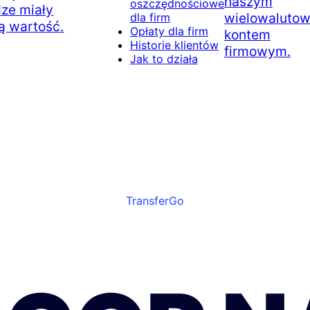
naszym
oszczędnościowe
dze miały
wielowaluto
dla firm
ą wartość.
Opłaty dla firm
kontem
Historie klientów
firmowym.
Jak to działa
TransferGo