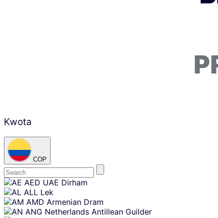
P
Kwota
COP
Skip
AED
UAE Dirham
content
ALL
Lek
AMD
Armenian Dram
ANG
Netherlands Antillean Guilder