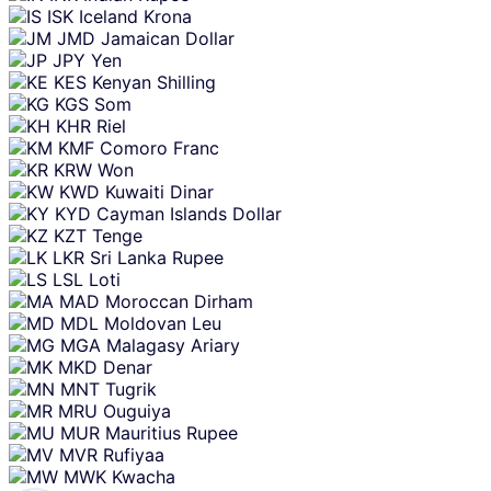
ISK
Iceland Krona
JMD
Jamaican Dollar
JPY
Yen
KES
Kenyan Shilling
KGS
Som
KHR
Riel
KMF
Comoro Franc
KRW
Won
KWD
Kuwaiti Dinar
KYD
Cayman Islands Dollar
KZT
Tenge
LKR
Sri Lanka Rupee
LSL
Loti
MAD
Moroccan Dirham
MDL
Moldovan Leu
MGA
Malagasy Ariary
MKD
Denar
MNT
Tugrik
MRU
Ouguiya
MUR
Mauritius Rupee
MVR
Rufiyaa
MWK
Kwacha