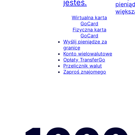
jesteś.
pienią
większ
Wirtualna karta
GoCard
Fizyczna karta
GoCard
Wyślij pieniądze za
granicę
Konto wielowalutowe
Opłaty TransferGo
Przelicznik walut
Zaproś znajomego