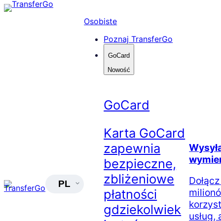
Skip
to
Osobiste
content
Poznaj TransferGo
GoCard
Nowość
GoCard
Karta GoCard
zapewnia
Wysyłaj
wymien
bezpieczne,
zbliżeniowe
Dołącz
PL
płatności
milion
korzys
gdziekolwiek
usług, 