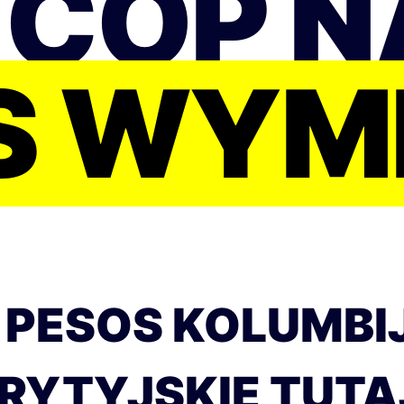
 COP N
S WYM
 PESOS KOLUMBI
RYTYJSKIE TUTA