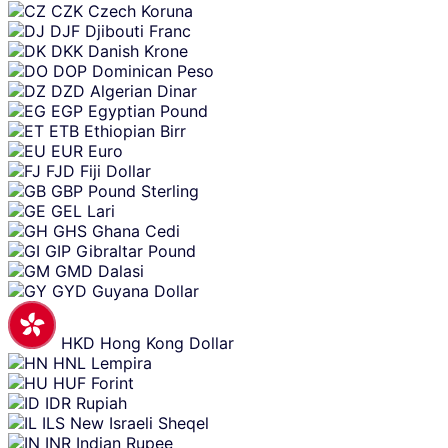
CZK
Czech Koruna
DJF
Djibouti Franc
DKK
Danish Krone
DOP
Dominican Peso
DZD
Algerian Dinar
EGP
Egyptian Pound
ETB
Ethiopian Birr
EUR
Euro
FJD
Fiji Dollar
GBP
Pound Sterling
GEL
Lari
GHS
Ghana Cedi
GIP
Gibraltar Pound
GMD
Dalasi
GYD
Guyana Dollar
HKD
Hong Kong Dollar
HNL
Lempira
HUF
Forint
IDR
Rupiah
ILS
New Israeli Sheqel
INR
Indian Rupee