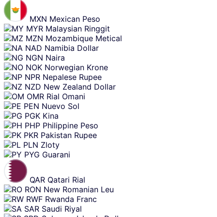
MXN
Mexican Peso
MYR
Malaysian Ringgit
MZN
Mozambique Metical
NAD
Namibia Dollar
NGN
Naira
NOK
Norwegian Krone
NPR
Nepalese Rupee
NZD
New Zealand Dollar
OMR
Rial Omani
PEN
Nuevo Sol
PGK
Kina
PHP
Philippine Peso
PKR
Pakistan Rupee
PLN
Zloty
PYG
Guarani
QAR
Qatari Rial
RON
New Romanian Leu
RWF
Rwanda Franc
SAR
Saudi Riyal