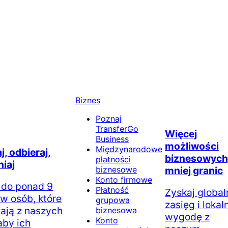
Biznes
Poznaj
TransferGo
Więcej
Business
możliwości
Międzynarodowe
, odbieraj,
biznesowych
płatności
iaj
biznesowe
mniej granic
Konto firmowe
 do ponad 9
Płatność
Zyskaj global
ów osób, które
grupowa
zasięg i lokal
tają z naszych
biznesowa
wygodę z
Konto
aby ich