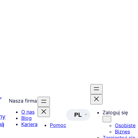
,
Nasza firma
O nas
Zaloguj się
PL
ny
Blog
ną
Kariera
Pomoc
Osobiste
Biznes
Zarejestruj się