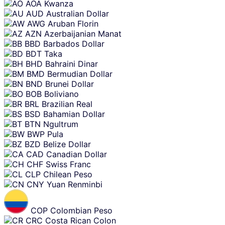
AOA
Kwanza
AUD
Australian Dollar
AWG
Aruban Florin
AZN
Azerbaijanian Manat
BBD
Barbados Dollar
BDT
Taka
BHD
Bahraini Dinar
BMD
Bermudian Dollar
BND
Brunei Dollar
BOB
Boliviano
BRL
Brazilian Real
BSD
Bahamian Dollar
BTN
Ngultrum
BWP
Pula
BZD
Belize Dollar
CAD
Canadian Dollar
CHF
Swiss Franc
CLP
Chilean Peso
CNY
Yuan Renminbi
COP
Colombian Peso
CRC
Costa Rican Colon