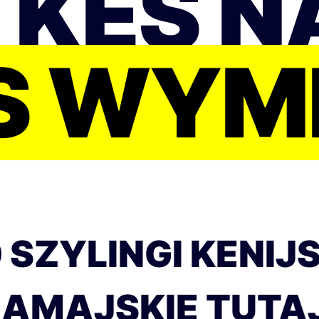
 KES N
S WYM
 SZYLINGI KENIJ
JAMAJSKIE TUTAJ