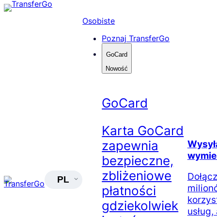
Skip
to
Osobiste
content
Poznaj TransferGo
GoCard
Nowość
GoCard
Karta GoCard
zapewnia
Wysyła
wymie
bezpieczne,
zbliżeniowe
Dołącz
PL
milion
płatności
korzys
gdziekolwiek
usług,