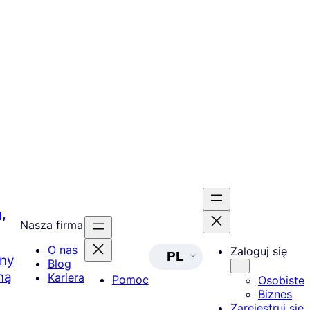
,
Nasza firma
O nas
Zaloguj się
PL
lny
Blog
ną
Kariera
Pomoc
Osobiste
Biznes
Zarejestruj się