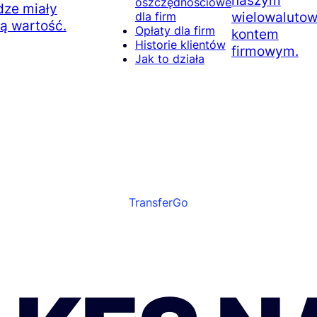
naszym
oszczędnościowe
dze miały
wielowaluto
dla firm
ą wartość.
Opłaty dla firm
kontem
Historie klientów
firmowym.
Jak to działa
TransferGo