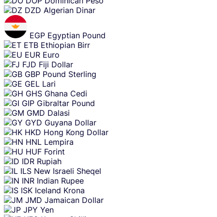
DOP
Dominican Peso
DZD
Algerian Dinar
EGP
Egyptian Pound
ETB
Ethiopian Birr
EUR
Euro
FJD
Fiji Dollar
GBP
Pound Sterling
GEL
Lari
GHS
Ghana Cedi
GIP
Gibraltar Pound
GMD
Dalasi
GYD
Guyana Dollar
HKD
Hong Kong Dollar
HNL
Lempira
HUF
Forint
IDR
Rupiah
ILS
New Israeli Sheqel
INR
Indian Rupee
ISK
Iceland Krona
JMD
Jamaican Dollar
JPY
Yen