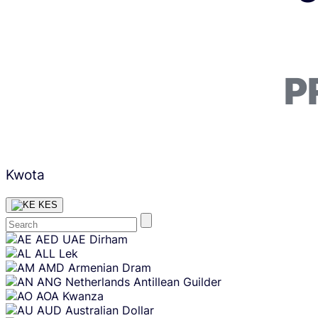
P
Kwota
KES
Skip
AED
UAE Dirham
content
ALL
Lek
AMD
Armenian Dram
ANG
Netherlands Antillean Guilder
AOA
Kwanza
AUD
Australian Dollar