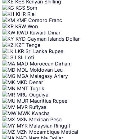
KES
Kenyan Shilling
KGS
Som
KHR
Riel
KMF
Comoro Franc
KRW
Won
KWD
Kuwaiti Dinar
KYD
Cayman Islands Dollar
KZT
Tenge
LKR
Sri Lanka Rupee
LSL
Loti
MAD
Moroccan Dirham
MDL
Moldovan Leu
MGA
Malagasy Ariary
MKD
Denar
MNT
Tugrik
MRU
Ouguiya
MUR
Mauritius Rupee
MVR
Rufiyaa
MWK
Kwacha
MXN
Mexican Peso
MYR
Malaysian Ringgit
MZN
Mozambique Metical
NAD
Namibia Dollar