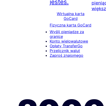
jesteś.
pienią
większ
Wirtualna karta
GoCard
Fizyczna karta GoCard
Wyślij pieniądze za
granicę
Konto wielowalutowe
Opłaty TransferGo
Przelicznik walut
Zaproś znajomego