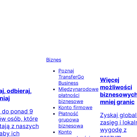
Biznes
Poznaj
TransferGo
Więcej
Business
możliwości
Międzynarodowe
j, odbieraj,
biznesowych
płatności
niaj
biznesowe
mniej granic
Konto firmowe
 do ponad 9
Płatność
Zyskaj globa
ów osób, które
grupowa
zasięg i lokal
tają z naszych
biznesowa
wygodę z
Konto
 aby ich