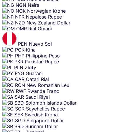
NGN
Naira
NOK
Norwegian Krone
NPR
Nepalese Rupee
NZD
New Zealand Dollar
OMR
Rial Omani
PEN
Nuevo Sol
PGK
Kina
PHP
Philippine Peso
PKR
Pakistan Rupee
PLN
Zloty
PYG
Guarani
QAR
Qatari Rial
RON
New Romanian Leu
RWF
Rwanda Franc
SAR
Saudi Riyal
SBD
Solomon Islands Dollar
SCR
Seychelles Rupee
SEK
Swedish Krona
SGD
Singapore Dollar
SRD
Surinam Dollar