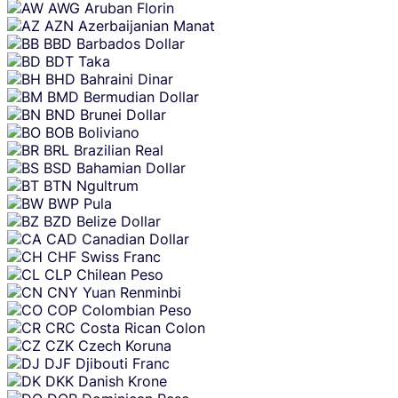
AWG
Aruban Florin
AZN
Azerbaijanian Manat
BBD
Barbados Dollar
BDT
Taka
BHD
Bahraini Dinar
BMD
Bermudian Dollar
BND
Brunei Dollar
BOB
Boliviano
BRL
Brazilian Real
BSD
Bahamian Dollar
BTN
Ngultrum
BWP
Pula
BZD
Belize Dollar
CAD
Canadian Dollar
CHF
Swiss Franc
CLP
Chilean Peso
CNY
Yuan Renminbi
COP
Colombian Peso
CRC
Costa Rican Colon
CZK
Czech Koruna
DJF
Djibouti Franc
DKK
Danish Krone