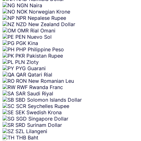
NGN
Naira
NOK
Norwegian Krone
NPR
Nepalese Rupee
NZD
New Zealand Dollar
OMR
Rial Omani
PEN
Nuevo Sol
PGK
Kina
PHP
Philippine Peso
PKR
Pakistan Rupee
PLN
Zloty
PYG
Guarani
QAR
Qatari Rial
RON
New Romanian Leu
RWF
Rwanda Franc
SAR
Saudi Riyal
SBD
Solomon Islands Dollar
SCR
Seychelles Rupee
SEK
Swedish Krona
SGD
Singapore Dollar
SRD
Surinam Dollar
SZL
Lilangeni
THB
Baht