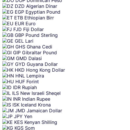
DOP
Dominican Peso
DZD
Algerian Dinar
EGP
Egyptian Pound
ETB
Ethiopian Birr
EUR
Euro
FJD
Fiji Dollar
GBP
Pound Sterling
GEL
Lari
GHS
Ghana Cedi
GIP
Gibraltar Pound
GMD
Dalasi
GYD
Guyana Dollar
HKD
Hong Kong Dollar
HNL
Lempira
HUF
Forint
IDR
Rupiah
ILS
New Israeli Sheqel
INR
Indian Rupee
ISK
Iceland Krona
JMD
Jamaican Dollar
JPY
Yen
KES
Kenyan Shilling
KGS
Som