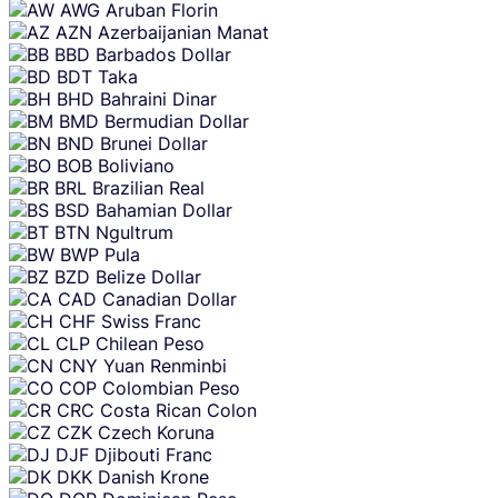
AWG
Aruban Florin
AZN
Azerbaijanian Manat
BBD
Barbados Dollar
BDT
Taka
BHD
Bahraini Dinar
BMD
Bermudian Dollar
BND
Brunei Dollar
BOB
Boliviano
BRL
Brazilian Real
BSD
Bahamian Dollar
BTN
Ngultrum
BWP
Pula
BZD
Belize Dollar
CAD
Canadian Dollar
CHF
Swiss Franc
CLP
Chilean Peso
CNY
Yuan Renminbi
COP
Colombian Peso
CRC
Costa Rican Colon
CZK
Czech Koruna
DJF
Djibouti Franc
DKK
Danish Krone