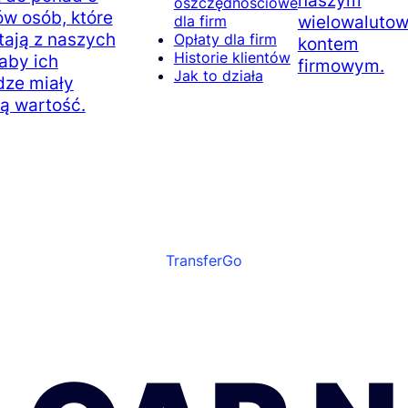
naszym
oszczędnościowe
ów osób, które
wielowaluto
dla firm
tają z naszych
Opłaty dla firm
kontem
Historie klientów
 aby ich
firmowym.
Jak to działa
dze miały
ą wartość.
TransferGo