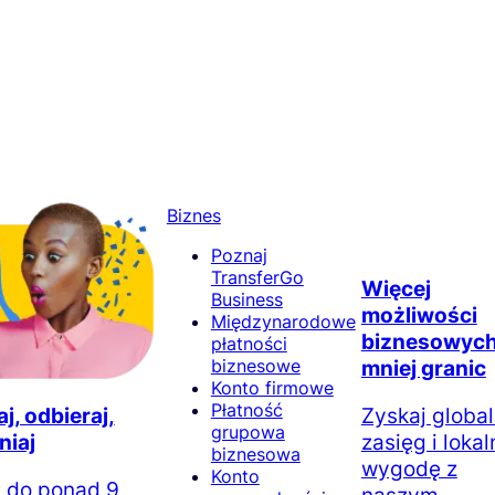
Biznes
Poznaj
TransferGo
Więcej
Business
możliwości
Międzynarodowe
biznesowych
płatności
biznesowe
mniej granic
Konto firmowe
Płatność
j, odbieraj,
Zyskaj globa
grupowa
niaj
zasięg i lokal
biznesowa
wygodę z
Konto
 do ponad 9