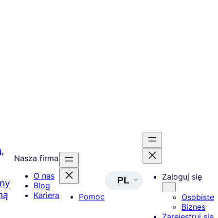
,
Nasza firma
O nas
Zaloguj się
PL
lny
Blog
ną
Kariera
Pomoc
Osobiste
Biznes
Zarejestruj się