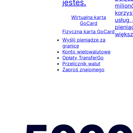
jesteś.
milion
korzys
Wirtualna karta
usług,
GoCard
pienią
Fizyczna karta GoCard
większ
Wyślij pieniądze za
granicę
Konto wielowalutowe
Opłaty TransferGo
Przelicznik walut
Zaproś znajomego