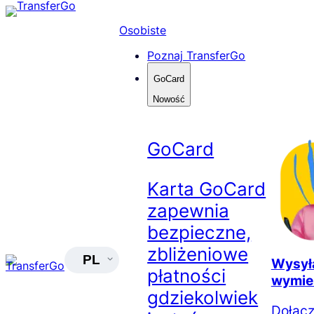
Skip
to
Osobiste
content
Poznaj TransferGo
GoCard
Nowość
GoCard
Karta GoCard
zapewnia
bezpieczne,
zbliżeniowe
PL
Wysyła
płatności
wymie
gdziekolwiek
Dołącz