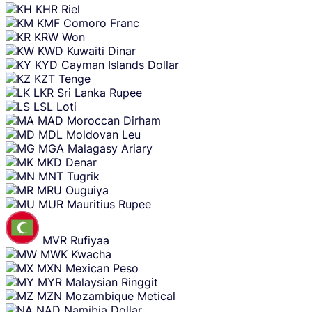
KHR
Riel
KMF
Comoro Franc
KRW
Won
KWD
Kuwaiti Dinar
KYD
Cayman Islands Dollar
KZT
Tenge
LKR
Sri Lanka Rupee
LSL
Loti
MAD
Moroccan Dirham
MDL
Moldovan Leu
MGA
Malagasy Ariary
MKD
Denar
MNT
Tugrik
MRU
Ouguiya
MUR
Mauritius Rupee
MVR
Rufiyaa
MWK
Kwacha
MXN
Mexican Peso
MYR
Malaysian Ringgit
MZN
Mozambique Metical
NAD
Namibia Dollar