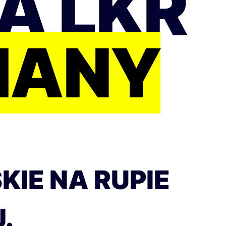
A LKR
IANY
KIE NA RUPIE
.