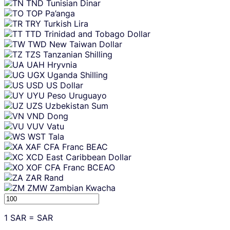
TND
Tunisian Dinar
TOP
Pa’anga
TRY
Turkish Lira
TTD
Trinidad and Tobago Dollar
TWD
New Taiwan Dollar
TZS
Tanzanian Shilling
UAH
Hryvnia
UGX
Uganda Shilling
USD
US Dollar
UYU
Peso Uruguayo
UZS
Uzbekistan Sum
VND
Dong
VUV
Vatu
WST
Tala
XAF
CFA Franc BEAC
XCD
East Caribbean Dollar
XOF
CFA Franc BCEAO
ZAR
Rand
ZMW
Zambian Kwacha
1
SAR
=
SAR