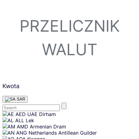
PRZELICZNIK
WALUT
Kwota
SAR
Skip
AED
UAE Dirham
content
ALL
Lek
AMD
Armenian Dram
ANG
Netherlands Antillean Guilder
AOA
Kwanza