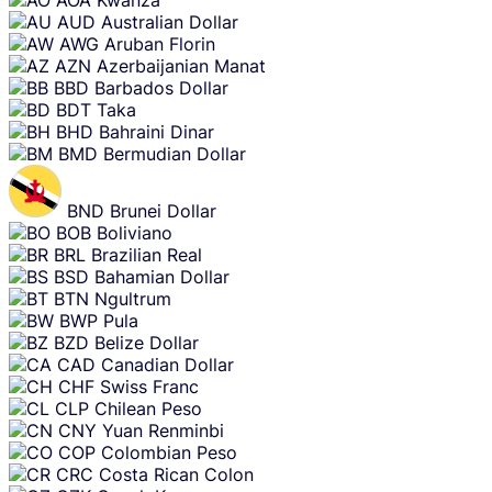
AUD
Australian Dollar
AWG
Aruban Florin
AZN
Azerbaijanian Manat
BBD
Barbados Dollar
BDT
Taka
BHD
Bahraini Dinar
BMD
Bermudian Dollar
BND
Brunei Dollar
BOB
Boliviano
BRL
Brazilian Real
BSD
Bahamian Dollar
BTN
Ngultrum
BWP
Pula
BZD
Belize Dollar
CAD
Canadian Dollar
CHF
Swiss Franc
CLP
Chilean Peso
CNY
Yuan Renminbi
COP
Colombian Peso
CRC
Costa Rican Colon