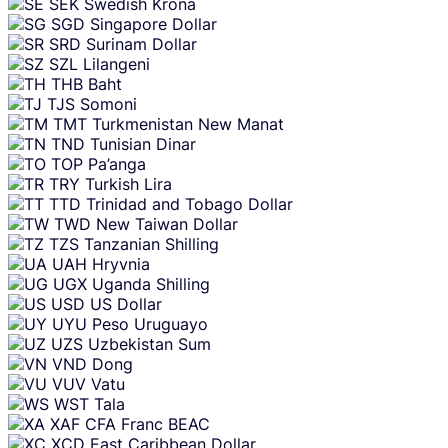
SEK
Swedish Krona
SGD
Singapore Dollar
SRD
Surinam Dollar
SZL
Lilangeni
THB
Baht
TJS
Somoni
TMT
Turkmenistan New Manat
TND
Tunisian Dinar
TOP
Pa’anga
TRY
Turkish Lira
TTD
Trinidad and Tobago Dollar
TWD
New Taiwan Dollar
TZS
Tanzanian Shilling
UAH
Hryvnia
UGX
Uganda Shilling
USD
US Dollar
UYU
Peso Uruguayo
UZS
Uzbekistan Sum
VND
Dong
VUV
Vatu
WST
Tala
XAF
CFA Franc BEAC
XCD
East Caribbean Dollar