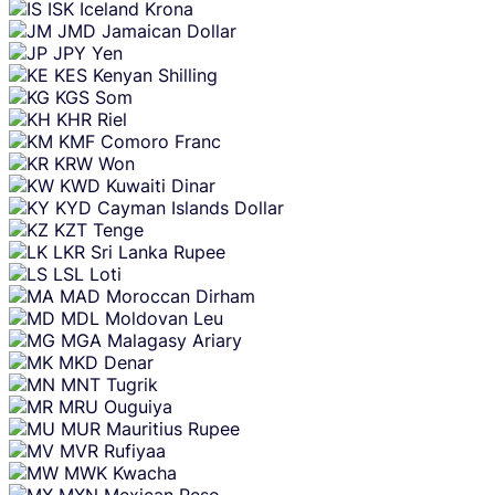
ISK
Iceland Krona
JMD
Jamaican Dollar
JPY
Yen
KES
Kenyan Shilling
KGS
Som
KHR
Riel
KMF
Comoro Franc
KRW
Won
KWD
Kuwaiti Dinar
KYD
Cayman Islands Dollar
KZT
Tenge
LKR
Sri Lanka Rupee
LSL
Loti
MAD
Moroccan Dirham
MDL
Moldovan Leu
MGA
Malagasy Ariary
MKD
Denar
MNT
Tugrik
MRU
Ouguiya
MUR
Mauritius Rupee
MVR
Rufiyaa
MWK
Kwacha
MXN
Mexican Peso