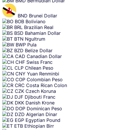
BMD
Bermudian Dollar
BND
Brunei Dollar
BOB
Boliviano
BRL
Brazilian Real
BSD
Bahamian Dollar
BTN
Ngultrum
BWP
Pula
BZD
Belize Dollar
CAD
Canadian Dollar
CHF
Swiss Franc
CLP
Chilean Peso
CNY
Yuan Renminbi
COP
Colombian Peso
CRC
Costa Rican Colon
CZK
Czech Koruna
DJF
Djibouti Franc
DKK
Danish Krone
DOP
Dominican Peso
DZD
Algerian Dinar
EGP
Egyptian Pound
ETB
Ethiopian Birr