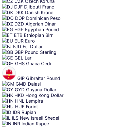
CZK
Czech Koruna
DJF
Djibouti Franc
DKK
Danish Krone
DOP
Dominican Peso
DZD
Algerian Dinar
EGP
Egyptian Pound
ETB
Ethiopian Birr
EUR
Euro
FJD
Fiji Dollar
GBP
Pound Sterling
GEL
Lari
GHS
Ghana Cedi
GIP
Gibraltar Pound
GMD
Dalasi
GYD
Guyana Dollar
HKD
Hong Kong Dollar
HNL
Lempira
HUF
Forint
IDR
Rupiah
ILS
New Israeli Sheqel
INR
Indian Rupee