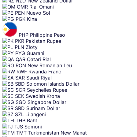
NZD
New Zealand Dollar
OMR
Rial Omani
PEN
Nuevo Sol
PGK
Kina
PHP
Philippine Peso
PKR
Pakistan Rupee
PLN
Zloty
PYG
Guarani
QAR
Qatari Rial
RON
New Romanian Leu
RWF
Rwanda Franc
SAR
Saudi Riyal
SBD
Solomon Islands Dollar
SCR
Seychelles Rupee
SEK
Swedish Krona
SGD
Singapore Dollar
SRD
Surinam Dollar
SZL
Lilangeni
THB
Baht
TJS
Somoni
TMT
Turkmenistan New Manat