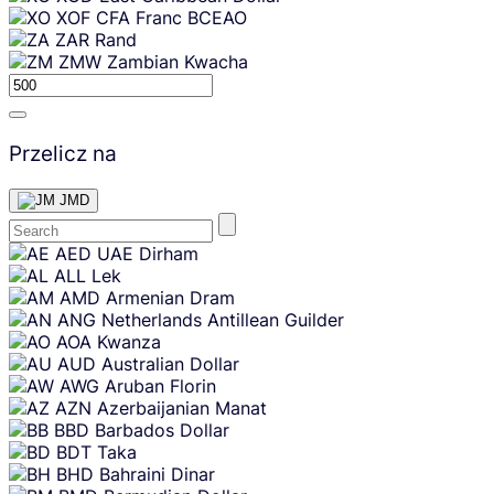
XOF
CFA Franc BCEAO
ZAR
Rand
ZMW
Zambian Kwacha
Przelicz na
JMD
Skip
AED
UAE Dirham
content
ALL
Lek
AMD
Armenian Dram
ANG
Netherlands Antillean Guilder
AOA
Kwanza
AUD
Australian Dollar
AWG
Aruban Florin
AZN
Azerbaijanian Manat
BBD
Barbados Dollar
BDT
Taka
BHD
Bahraini Dinar