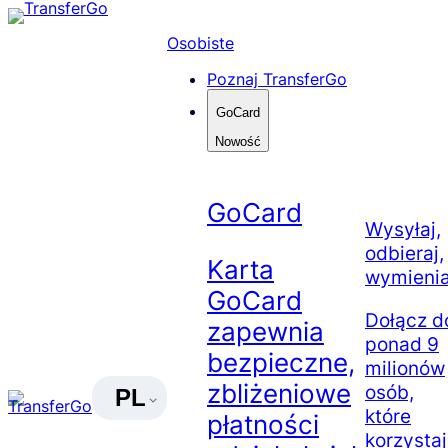
Skip
to
Osobiste
content
Poznaj TransferGo
GoCard
Nowość
GoCard
Wysyłaj,
odbieraj,
Karta
wymienia
GoCard
Dołącz d
zapewnia
ponad 9
bezpieczne,
milionów
zbliżeniowe
osób,
PL
które
płatności
korzysta