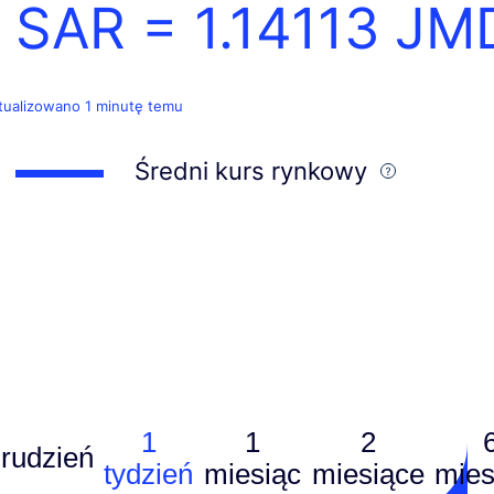
1 SAR =
1.14113
JM
tualizowano 1 minutę temu
Średni kurs rynkowy
1
1
2
rudzień
tydzień
miesiąc
miesiące
mies