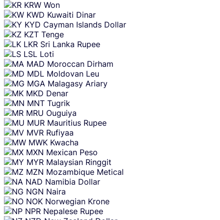
KRW
Won
KWD
Kuwaiti Dinar
KYD
Cayman Islands Dollar
KZT
Tenge
LKR
Sri Lanka Rupee
LSL
Loti
MAD
Moroccan Dirham
MDL
Moldovan Leu
MGA
Malagasy Ariary
MKD
Denar
MNT
Tugrik
MRU
Ouguiya
MUR
Mauritius Rupee
MVR
Rufiyaa
MWK
Kwacha
MXN
Mexican Peso
MYR
Malaysian Ringgit
MZN
Mozambique Metical
NAD
Namibia Dollar
NGN
Naira
NOK
Norwegian Krone
NPR
Nepalese Rupee