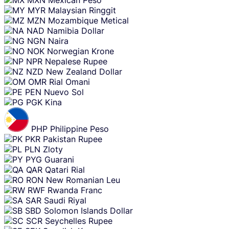
MYR
Malaysian Ringgit
MZN
Mozambique Metical
NAD
Namibia Dollar
NGN
Naira
NOK
Norwegian Krone
NPR
Nepalese Rupee
NZD
New Zealand Dollar
OMR
Rial Omani
PEN
Nuevo Sol
PGK
Kina
PHP
Philippine Peso
PKR
Pakistan Rupee
PLN
Zloty
PYG
Guarani
QAR
Qatari Rial
RON
New Romanian Leu
RWF
Rwanda Franc
SAR
Saudi Riyal
SBD
Solomon Islands Dollar
SCR
Seychelles Rupee