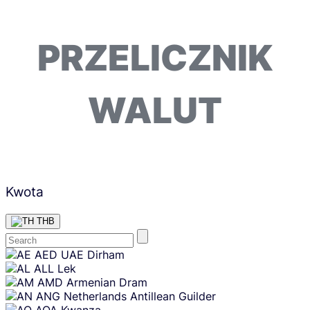
PRZELICZNIK
WALUT
Kwota
THB
Skip
AED
UAE Dirham
content
ALL
Lek
AMD
Armenian Dram
ANG
Netherlands Antillean Guilder
AOA
Kwanza