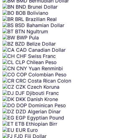
BMD
Bermudian Dollar
BND
Brunei Dollar
BOB
Boliviano
BRL
Brazilian Real
BSD
Bahamian Dollar
BTN
Ngultrum
BWP
Pula
BZD
Belize Dollar
CAD
Canadian Dollar
CHF
Swiss Franc
CLP
Chilean Peso
CNY
Yuan Renminbi
COP
Colombian Peso
CRC
Costa Rican Colon
CZK
Czech Koruna
DJF
Djibouti Franc
DKK
Danish Krone
DOP
Dominican Peso
DZD
Algerian Dinar
EGP
Egyptian Pound
ETB
Ethiopian Birr
EUR
Euro
FJD
Fiji Dollar