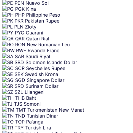
PEN
Nuevo Sol
PGK
Kina
PHP
Philippine Peso
PKR
Pakistan Rupee
PLN
Zloty
PYG
Guarani
QAR
Qatari Rial
RON
New Romanian Leu
RWF
Rwanda Franc
SAR
Saudi Riyal
SBD
Solomon Islands Dollar
SCR
Seychelles Rupee
SEK
Swedish Krona
SGD
Singapore Dollar
SRD
Surinam Dollar
SZL
Lilangeni
THB
Baht
TJS
Somoni
TMT
Turkmenistan New Manat
TND
Tunisian Dinar
TOP
Pa’anga
TRY
Turkish Lira