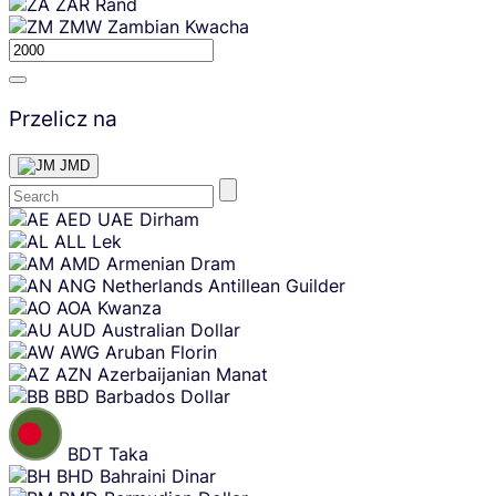
ZAR
Rand
ZMW
Zambian Kwacha
Przelicz na
JMD
Skip
AED
UAE Dirham
content
ALL
Lek
AMD
Armenian Dram
ANG
Netherlands Antillean Guilder
AOA
Kwanza
AUD
Australian Dollar
AWG
Aruban Florin
AZN
Azerbaijanian Manat
BBD
Barbados Dollar
BDT
Taka
BHD
Bahraini Dinar