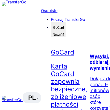
Skip
to
Osobiste
content
Poznaj TransferGo
GoCard
Nowość
GoCard
Wysyłaj,
odbieraj,
Karta
wymienia
GoCard
Dołącz d
zapewnia
ponad 9
bezpieczne,
milionów
zbliżeniowe
osób,
PL
które
płatności
korzysta