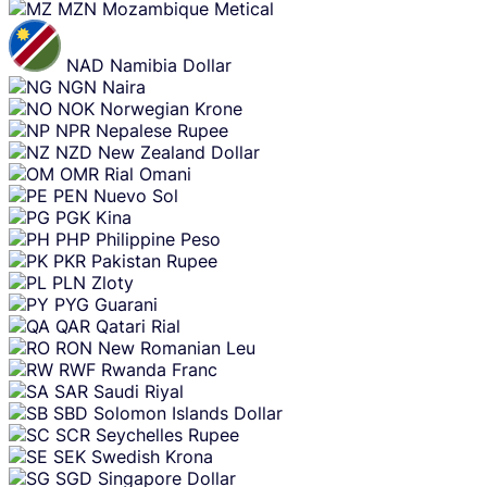
MZN
Mozambique Metical
NAD
Namibia Dollar
NGN
Naira
NOK
Norwegian Krone
NPR
Nepalese Rupee
NZD
New Zealand Dollar
OMR
Rial Omani
PEN
Nuevo Sol
PGK
Kina
PHP
Philippine Peso
PKR
Pakistan Rupee
PLN
Zloty
PYG
Guarani
QAR
Qatari Rial
RON
New Romanian Leu
RWF
Rwanda Franc
SAR
Saudi Riyal
SBD
Solomon Islands Dollar
SCR
Seychelles Rupee
SEK
Swedish Krona
SGD
Singapore Dollar