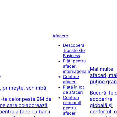
Afacere
Descoperă
TransferGo
Business
Plăți pentru
afaceri
Mai multe
internaționale
afaceri, ma
Cont de
puține gran
afaceri
Plată în lot
e, primește, schimbă
Bucură-te 
de afaceri
Cont de
ă-te celor peste 9M de
acoperire
economii
ne care colaborează
globală și
pentru
pentru a face ca banii
confortul l
afaceri