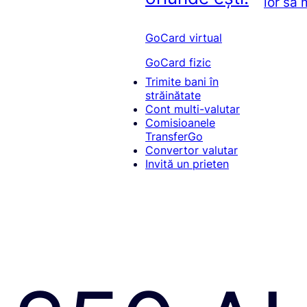
lor să
GoCard virtual
GoCard fizic
Trimite bani în
străinătate
Cont multi-valutar
Comisioanele
TransferGo
Convertor valutar
Invită un prieten