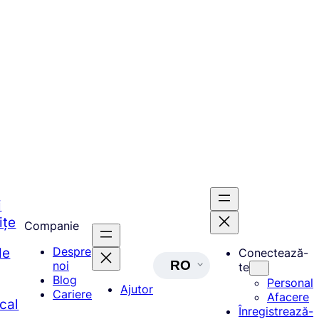
i
ițe
Companie
de
Despre
Conectează-
RO
noi
te
Blog
Personal
Ajutor
Cariere
Afacere
ocal
Înregistrează-