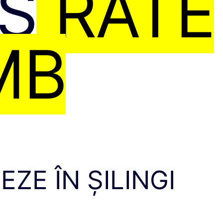
ES
RATE
MB
ZE ÎN ȘILINGI