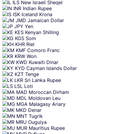
ILS
New Israeli Sheqel
INR
Indian Rupee
ISK
Iceland Krona
JMD
Jamaican Dollar
JPY
Yen
KES
Kenyan Shilling
KGS
Som
KHR
Riel
KMF
Comoro Franc
KRW
Won
KWD
Kuwaiti Dinar
KYD
Cayman Islands Dollar
KZT
Tenge
LKR
Sri Lanka Rupee
LSL
Loti
MAD
Moroccan Dirham
MDL
Moldovan Leu
MGA
Malagasy Ariary
MKD
Denar
MNT
Tugrik
MRU
Ouguiya
MUR
Mauritius Rupee
MVR
Rufiyaa