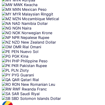
MWK
Kwacha
MXN
Mexican Peso
MYR
Malaysian Ringgit
MZN
Mozambique Metical
NAD
Namibia Dollar
NGN
Naira
NOK
Norwegian Krone
NPR
Nepalese Rupee
NZD
New Zealand Dollar
OMR
Rial Omani
PEN
Nuevo Sol
PGK
Kina
PHP
Philippine Peso
PKR
Pakistan Rupee
PLN
Zloty
PYG
Guarani
QAR
Qatari Rial
RON
New Romanian Leu
RWF
Rwanda Franc
SAR
Saudi Riyal
SBD
Solomon Islands Dollar