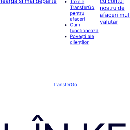
 meargă și mai departe
cu contul
Taxele
nostru de
TransferGo
pentru
afaceri mul
afaceri
valutar
Cum
funcționează
Povești ale
clienților
TransferGo