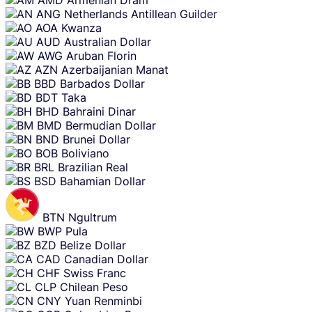
ANG
Netherlands Antillean Guilder
AOA
Kwanza
AUD
Australian Dollar
AWG
Aruban Florin
AZN
Azerbaijanian Manat
BBD
Barbados Dollar
BDT
Taka
BHD
Bahraini Dinar
BMD
Bermudian Dollar
BND
Brunei Dollar
BOB
Boliviano
BRL
Brazilian Real
BSD
Bahamian Dollar
BTN
Ngultrum
BWP
Pula
BZD
Belize Dollar
CAD
Canadian Dollar
CHF
Swiss Franc
CLP
Chilean Peso
CNY
Yuan Renminbi