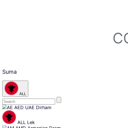
C
Suma
ALL
Skip
AED
UAE Dirham
content
ALL
Lek
AMD
Armenian Dram