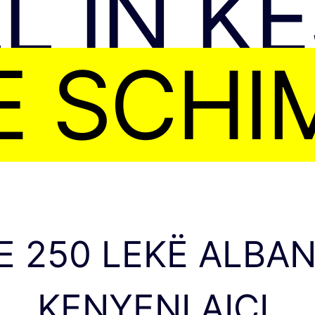
L ÎN K
E SCHI
250 LEKË ALBANE
KENYENI AICI.