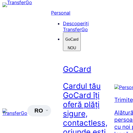
Skip
to
Personal
content
Descoperiți
TransferGo
GoCard
NOU
GoCard
Cardul tău
GoCard îți
Trimit
oferă plăți
RO
Alătur
sigure,
persoa
contactless,
cu noi 
oriunde ești.