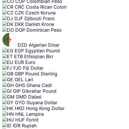
COP
Colombian Peso
CRC
Costa Rican Colon
CZK
Czech Koruna
DJF
Djibouti Franc
DKK
Danish Krone
DOP
Dominican Peso
DZD
Algerian Dinar
EGP
Egyptian Pound
ETB
Ethiopian Birr
EUR
Euro
FJD
Fiji Dollar
GBP
Pound Sterling
GEL
Lari
GHS
Ghana Cedi
GIP
Gibraltar Pound
GMD
Dalasi
GYD
Guyana Dollar
HKD
Hong Kong Dollar
HNL
Lempira
HUF
Forint
IDR
Rupiah