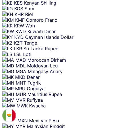
KES
Kenyan Shilling
KGS
Som
KHR
Riel
KMF
Comoro Franc
KRW
Won
KWD
Kuwaiti Dinar
KYD
Cayman Islands Dollar
KZT
Tenge
LKR
Sri Lanka Rupee
LSL
Loti
MAD
Moroccan Dirham
MDL
Moldovan Leu
MGA
Malagasy Ariary
MKD
Denar
MNT
Tugrik
MRU
Ouguiya
MUR
Mauritius Rupee
MVR
Rufiyaa
MWK
Kwacha
MXN
Mexican Peso
MYR
Malaysian Ringgit