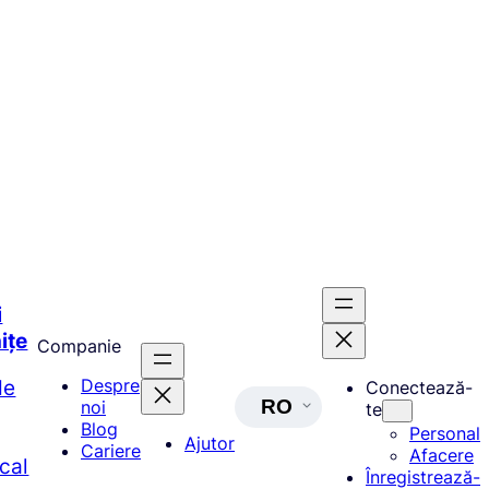
i
ițe
Companie
de
Despre
Conectează-
RO
noi
te
Blog
Personal
Ajutor
Cariere
Afacere
ocal
Înregistrează-