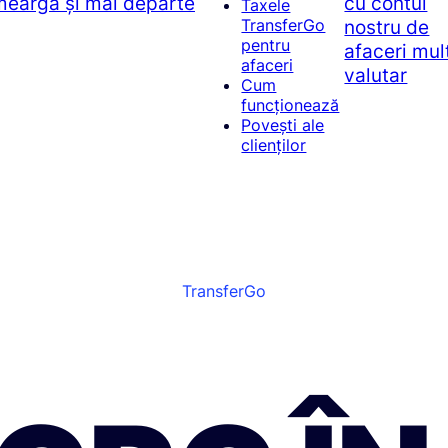
 meargă și mai departe
cu contul
Taxele
nostru de
TransferGo
pentru
afaceri mul
afaceri
valutar
Cum
funcționează
Povești ale
clienților
TransferGo