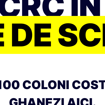
 CRC ÎN
 DE S
00 COLONI COSTA
GHANEZI AICI.