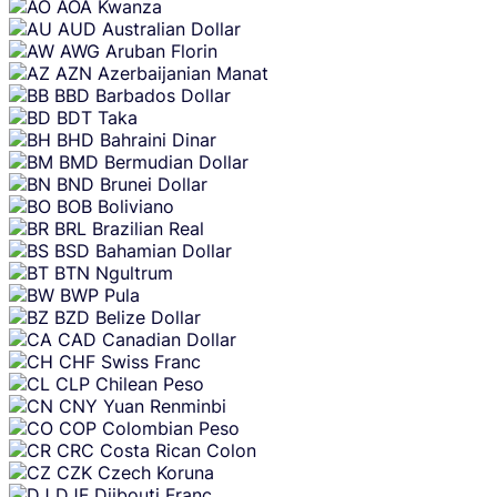
AOA
Kwanza
AUD
Australian Dollar
AWG
Aruban Florin
AZN
Azerbaijanian Manat
BBD
Barbados Dollar
BDT
Taka
BHD
Bahraini Dinar
BMD
Bermudian Dollar
BND
Brunei Dollar
BOB
Boliviano
BRL
Brazilian Real
BSD
Bahamian Dollar
BTN
Ngultrum
BWP
Pula
BZD
Belize Dollar
CAD
Canadian Dollar
CHF
Swiss Franc
CLP
Chilean Peso
CNY
Yuan Renminbi
COP
Colombian Peso
CRC
Costa Rican Colon
CZK
Czech Koruna
DJF
Djibouti Franc