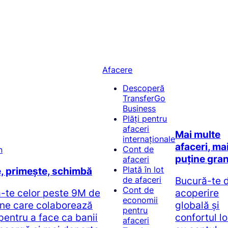
Afacere
Descoperă
TransferGo
Business
Plăți pentru
afaceri
Mai multe
internaționale
afaceri, ma
Cont de
puține gran
afaceri
Plată în lot
e, primește, schimbă
Bucură-te 
de afaceri
Cont de
ă-te celor peste 9M de
acoperire
economii
ne care colaborează
globală și
pentru
pentru a face ca banii
confortul l
afaceri