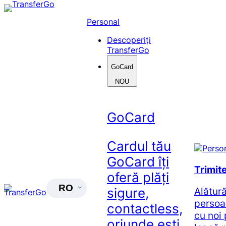
Skip
to
Personal
content
Descoperiți
TransferGo
GoCard
NOU
GoCard
Cardul tău
GoCard îți
Trimit
oferă plăți
RO
Alătur
sigure,
persoa
contactless,
cu noi 
oriunde ești.