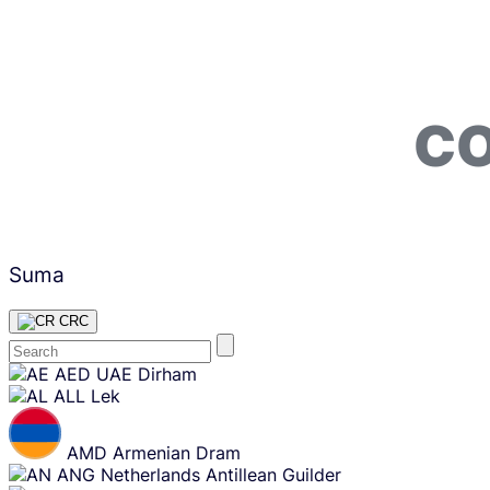
CO
Suma
CRC
Skip
AED
UAE Dirham
content
ALL
Lek
AMD
Armenian Dram
ANG
Netherlands Antillean Guilder