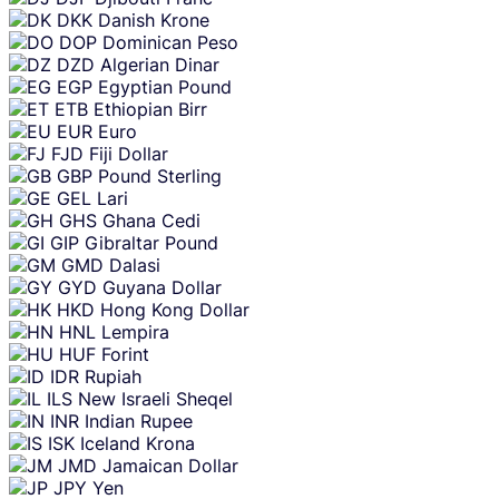
DKK
Danish Krone
DOP
Dominican Peso
DZD
Algerian Dinar
EGP
Egyptian Pound
ETB
Ethiopian Birr
EUR
Euro
FJD
Fiji Dollar
GBP
Pound Sterling
GEL
Lari
GHS
Ghana Cedi
GIP
Gibraltar Pound
GMD
Dalasi
GYD
Guyana Dollar
HKD
Hong Kong Dollar
HNL
Lempira
HUF
Forint
IDR
Rupiah
ILS
New Israeli Sheqel
INR
Indian Rupee
ISK
Iceland Krona
JMD
Jamaican Dollar
JPY
Yen