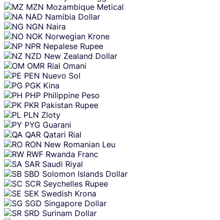
MZN
Mozambique Metical
NAD
Namibia Dollar
NGN
Naira
NOK
Norwegian Krone
NPR
Nepalese Rupee
NZD
New Zealand Dollar
OMR
Rial Omani
PEN
Nuevo Sol
PGK
Kina
PHP
Philippine Peso
PKR
Pakistan Rupee
PLN
Zloty
PYG
Guarani
QAR
Qatari Rial
RON
New Romanian Leu
RWF
Rwanda Franc
SAR
Saudi Riyal
SBD
Solomon Islands Dollar
SCR
Seychelles Rupee
SEK
Swedish Krona
SGD
Singapore Dollar
SRD
Surinam Dollar