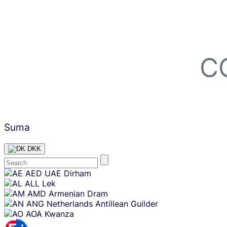
C
Suma
DKK
Skip
AED
UAE Dirham
content
ALL
Lek
AMD
Armenian Dram
ANG
Netherlands Antillean Guilder
AOA
Kwanza