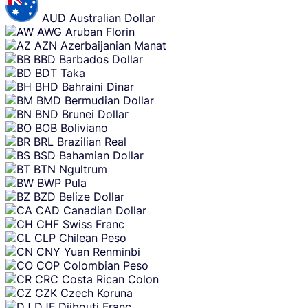
AUD
Australian Dollar
AWG
Aruban Florin
AZN
Azerbaijanian Manat
BBD
Barbados Dollar
BDT
Taka
BHD
Bahraini Dinar
BMD
Bermudian Dollar
BND
Brunei Dollar
BOB
Boliviano
BRL
Brazilian Real
BSD
Bahamian Dollar
BTN
Ngultrum
BWP
Pula
BZD
Belize Dollar
CAD
Canadian Dollar
CHF
Swiss Franc
CLP
Chilean Peso
CNY
Yuan Renminbi
COP
Colombian Peso
CRC
Costa Rican Colon
CZK
Czech Koruna
DJF
Djibouti Franc