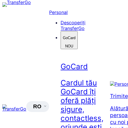
Skip
to
Personal
content
Descoperiți
TransferGo
GoCard
NOU
GoCard
Cardul tău
GoCard îți
Trimit
oferă plăți
RO
Alătur
sigure,
persoa
contactless,
cu noi 
oriunde ești.