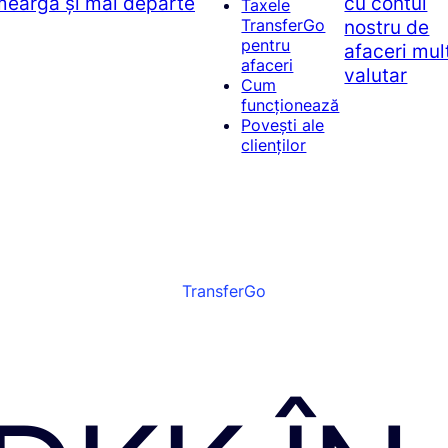
 meargă și mai departe
cu contul
Taxele
nostru de
TransferGo
pentru
afaceri mul
afaceri
valutar
Cum
funcționează
Povești ale
clienților
TransferGo