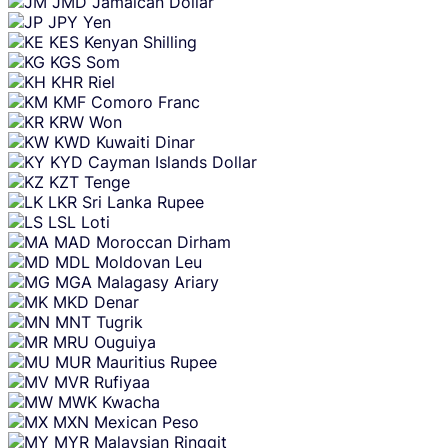
JMD
Jamaican Dollar
JPY
Yen
KES
Kenyan Shilling
KGS
Som
KHR
Riel
KMF
Comoro Franc
KRW
Won
KWD
Kuwaiti Dinar
KYD
Cayman Islands Dollar
KZT
Tenge
LKR
Sri Lanka Rupee
LSL
Loti
MAD
Moroccan Dirham
MDL
Moldovan Leu
MGA
Malagasy Ariary
MKD
Denar
MNT
Tugrik
MRU
Ouguiya
MUR
Mauritius Rupee
MVR
Rufiyaa
MWK
Kwacha
MXN
Mexican Peso
MYR
Malaysian Ringgit