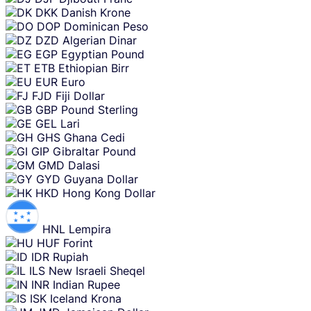
DKK
Danish Krone
DOP
Dominican Peso
DZD
Algerian Dinar
EGP
Egyptian Pound
ETB
Ethiopian Birr
EUR
Euro
FJD
Fiji Dollar
GBP
Pound Sterling
GEL
Lari
GHS
Ghana Cedi
GIP
Gibraltar Pound
GMD
Dalasi
GYD
Guyana Dollar
HKD
Hong Kong Dollar
HNL
Lempira
HUF
Forint
IDR
Rupiah
ILS
New Israeli Sheqel
INR
Indian Rupee
ISK
Iceland Krona