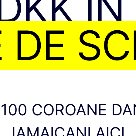
 DKK ÎN
 DE S
100 COROANE DAN
JAMAICANI AICI.