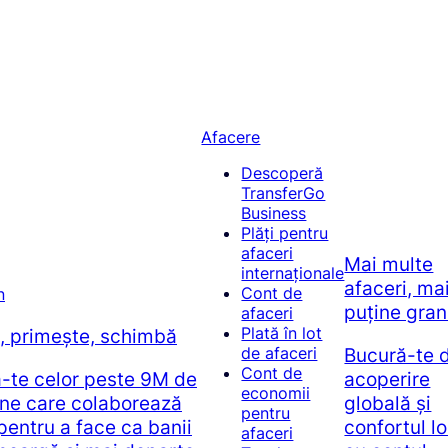
Afacere
Descoperă
TransferGo
Business
Plăți pentru
afaceri
Mai multe
internaționale
afaceri, ma
Cont de
puține gran
afaceri
Plată în lot
e, primește, schimbă
Bucură-te 
de afaceri
Cont de
ă-te celor peste 9M de
acoperire
economii
ne care colaborează
globală și
pentru
pentru a face ca banii
confortul l
afaceri