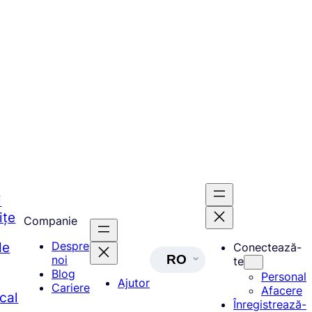
i
ițe
Companie
de
Despre
Conectează-
RO
noi
te
Blog
Personal
Ajutor
Cariere
Afacere
ocal
Înregistrează-