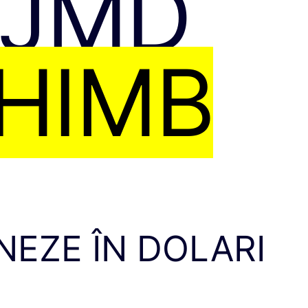
 JMD
CHIMB
EZE ÎN DOLARI