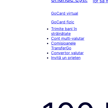
lor să
GoCard virtual
GoCard fizic
Trimite bani în
străinătate
Cont multi-valutar
Comisioanele
TransferGo
Convertor valutar
Invită un prieten