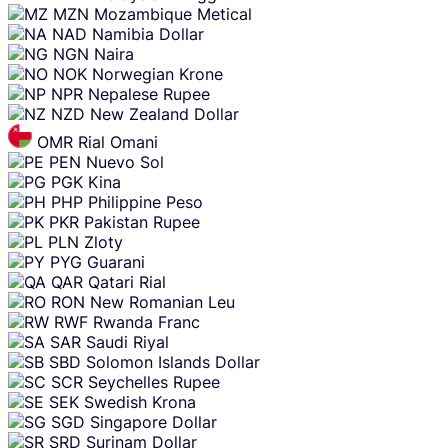
MZN
Mozambique Metical
NAD
Namibia Dollar
NGN
Naira
NOK
Norwegian Krone
NPR
Nepalese Rupee
NZD
New Zealand Dollar
OMR
Rial Omani
PEN
Nuevo Sol
PGK
Kina
PHP
Philippine Peso
PKR
Pakistan Rupee
PLN
Zloty
PYG
Guarani
QAR
Qatari Rial
RON
New Romanian Leu
RWF
Rwanda Franc
SAR
Saudi Riyal
SBD
Solomon Islands Dollar
SCR
Seychelles Rupee
SEK
Swedish Krona
SGD
Singapore Dollar
SRD
Surinam Dollar