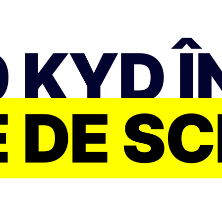
 KYD Î
 DE S