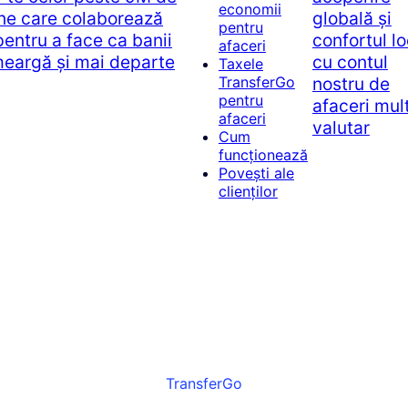
economii
ne care colaborează
globală și
pentru
pentru a face ca banii
confortul lo
afaceri
meargă și mai departe
cu contul
Taxele
nostru de
TransferGo
pentru
afaceri mult
afaceri
valutar
Cum
funcționează
Povești ale
clienților
TransferGo