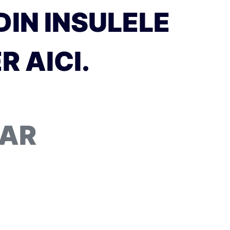
IN INSULELE
 AICI.
TAR