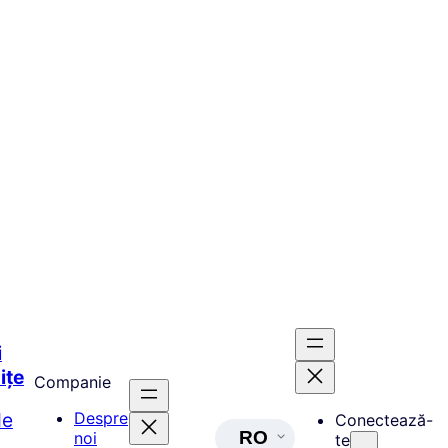
i
ițe
Companie
de
Despre
Conectează-
RO
noi
te