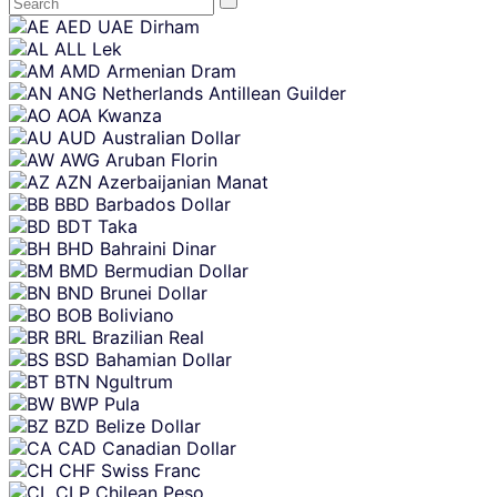
Skip
AED
UAE Dirham
content
ALL
Lek
AMD
Armenian Dram
ANG
Netherlands Antillean Guilder
AOA
Kwanza
AUD
Australian Dollar
AWG
Aruban Florin
AZN
Azerbaijanian Manat
BBD
Barbados Dollar
BDT
Taka
BHD
Bahraini Dinar
BMD
Bermudian Dollar
BND
Brunei Dollar
BOB
Boliviano
BRL
Brazilian Real
BSD
Bahamian Dollar
BTN
Ngultrum
BWP
Pula
BZD
Belize Dollar
CAD
Canadian Dollar
CHF
Swiss Franc
CLP
Chilean Peso