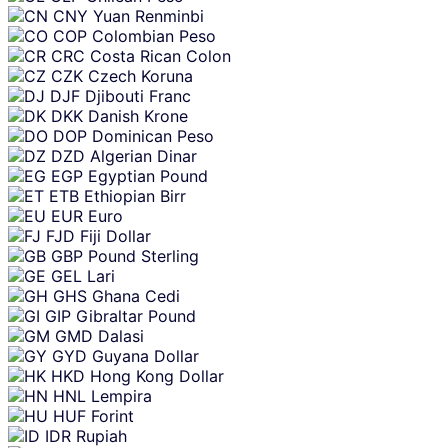
CNY
Yuan Renminbi
COP
Colombian Peso
CRC
Costa Rican Colon
CZK
Czech Koruna
DJF
Djibouti Franc
DKK
Danish Krone
DOP
Dominican Peso
DZD
Algerian Dinar
EGP
Egyptian Pound
ETB
Ethiopian Birr
EUR
Euro
FJD
Fiji Dollar
GBP
Pound Sterling
GEL
Lari
GHS
Ghana Cedi
GIP
Gibraltar Pound
GMD
Dalasi
GYD
Guyana Dollar
HKD
Hong Kong Dollar
HNL
Lempira
HUF
Forint
IDR
Rupiah