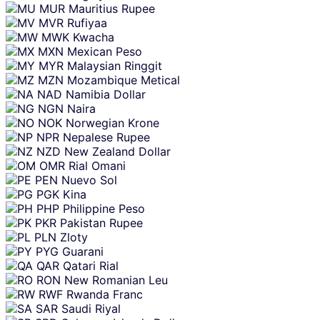
MUR
Mauritius Rupee
MVR
Rufiyaa
MWK
Kwacha
MXN
Mexican Peso
MYR
Malaysian Ringgit
MZN
Mozambique Metical
NAD
Namibia Dollar
NGN
Naira
NOK
Norwegian Krone
NPR
Nepalese Rupee
NZD
New Zealand Dollar
OMR
Rial Omani
PEN
Nuevo Sol
PGK
Kina
PHP
Philippine Peso
PKR
Pakistan Rupee
PLN
Zloty
PYG
Guarani
QAR
Qatari Rial
RON
New Romanian Leu
RWF
Rwanda Franc
SAR
Saudi Riyal