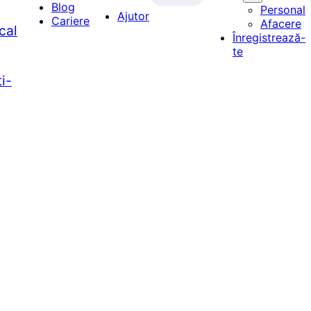
Blog
Personal
Ajutor
Cariere
Afacere
cal
Înregistrează-
te
i-