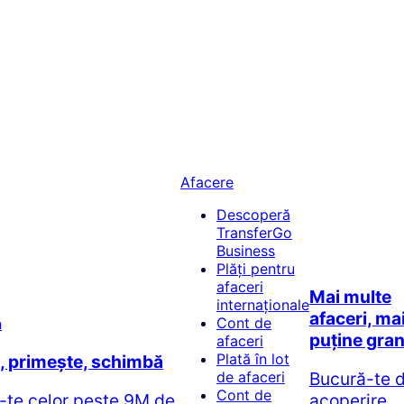
Afacere
Descoperă
TransferGo
Business
Plăți pentru
afaceri
Mai multe
internaționale
afaceri, ma
Cont de
puține gran
afaceri
Plată în lot
e, primește, schimbă
Bucură-te 
de afaceri
Cont de
-te celor peste 9M de
acoperire