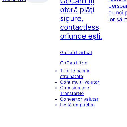
GoCard îți
persoa
oferă plăți
cu noi 
sigure,
lor să 
contactless,
oriunde ești.
GoCard virtual
GoCard fizic
Trimite bani în
străinătate
Cont multi-valutar
Comisioanele
TransferGo
Convertor valutar
Invită un prieten