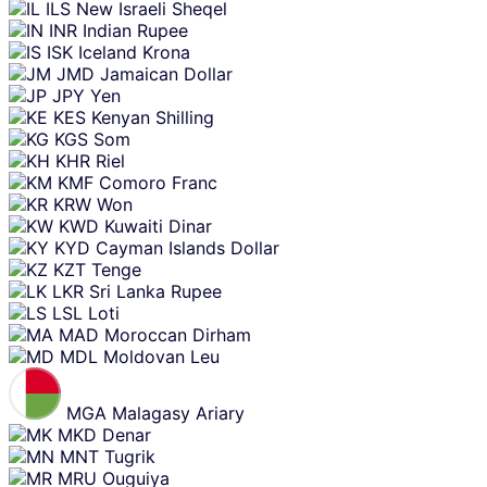
ILS
New Israeli Sheqel
INR
Indian Rupee
ISK
Iceland Krona
JMD
Jamaican Dollar
JPY
Yen
KES
Kenyan Shilling
KGS
Som
KHR
Riel
KMF
Comoro Franc
KRW
Won
KWD
Kuwaiti Dinar
KYD
Cayman Islands Dollar
KZT
Tenge
LKR
Sri Lanka Rupee
LSL
Loti
MAD
Moroccan Dirham
MDL
Moldovan Leu
MGA
Malagasy Ariary
MKD
Denar
MNT
Tugrik
MRU
Ouguiya