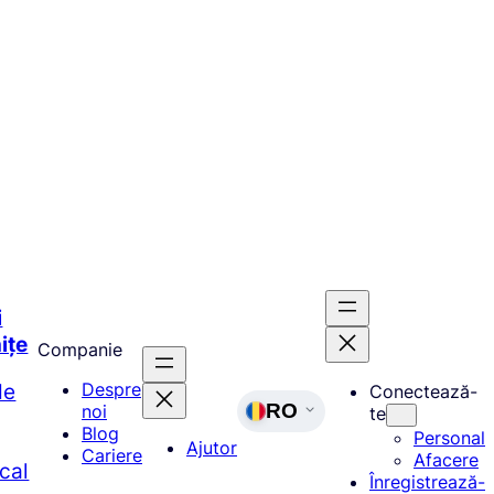
i
ițe
Companie
de
Despre
Conectează-
RO
noi
te
Blog
Personal
Ajutor
Cariere
Afacere
ocal
Înregistrează-