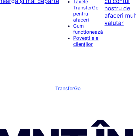
 meargă și mai departe
cu contul
Taxele
nostru de
TransferGo
pentru
afaceri mul
afaceri
valutar
Cum
funcționează
Povești ale
clienților
TransferGo