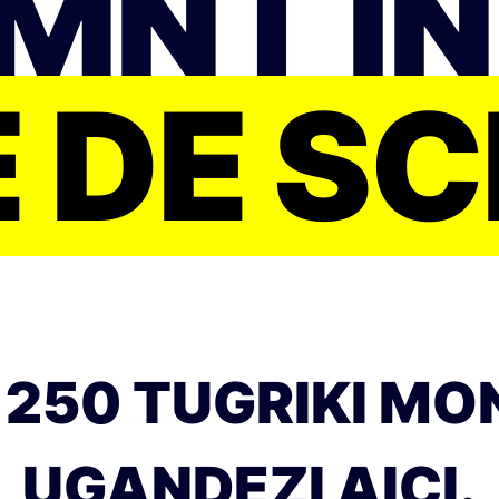
MNT Î
 DE S
50 TUGRIKI MONG
UGANDEZI AICI.