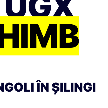
N UGX
CHIMB
OLI ÎN ȘILINGI