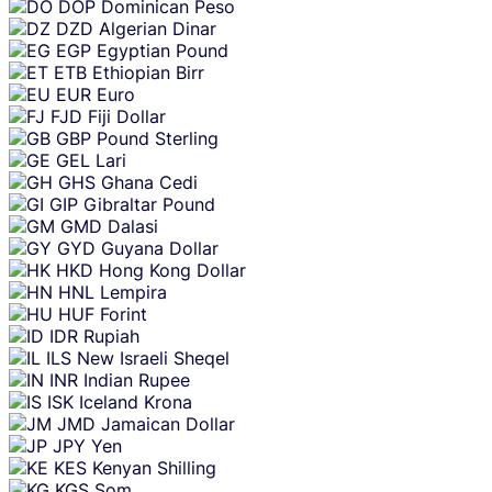
DOP
Dominican Peso
DZD
Algerian Dinar
EGP
Egyptian Pound
ETB
Ethiopian Birr
EUR
Euro
FJD
Fiji Dollar
GBP
Pound Sterling
GEL
Lari
GHS
Ghana Cedi
GIP
Gibraltar Pound
GMD
Dalasi
GYD
Guyana Dollar
HKD
Hong Kong Dollar
HNL
Lempira
HUF
Forint
IDR
Rupiah
ILS
New Israeli Sheqel
INR
Indian Rupee
ISK
Iceland Krona
JMD
Jamaican Dollar
JPY
Yen
KES
Kenyan Shilling
KGS
Som