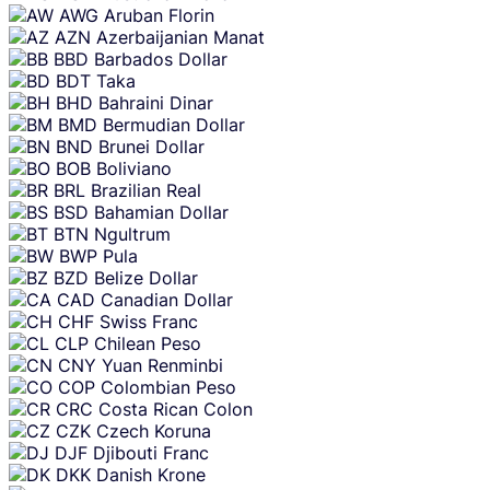
AWG
Aruban Florin
AZN
Azerbaijanian Manat
BBD
Barbados Dollar
BDT
Taka
BHD
Bahraini Dinar
BMD
Bermudian Dollar
BND
Brunei Dollar
BOB
Boliviano
BRL
Brazilian Real
BSD
Bahamian Dollar
BTN
Ngultrum
BWP
Pula
BZD
Belize Dollar
CAD
Canadian Dollar
CHF
Swiss Franc
CLP
Chilean Peso
CNY
Yuan Renminbi
COP
Colombian Peso
CRC
Costa Rican Colon
CZK
Czech Koruna
DJF
Djibouti Franc
DKK
Danish Krone