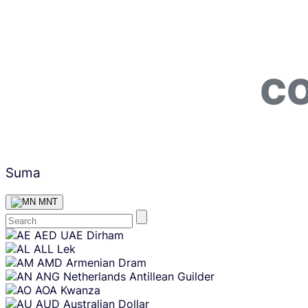
CO
Suma
MNT
Skip
AED
UAE Dirham
content
ALL
Lek
AMD
Armenian Dram
ANG
Netherlands Antillean Guilder
AOA
Kwanza
AUD
Australian Dollar