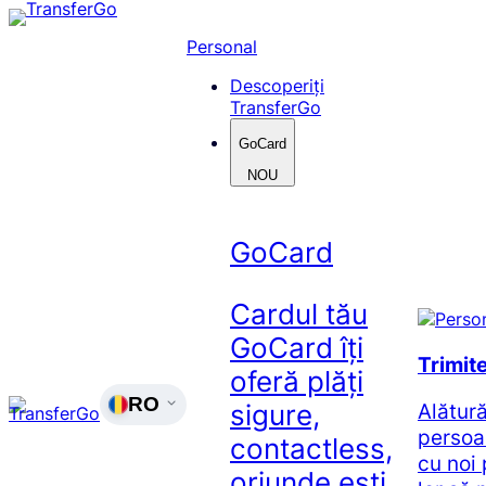
Skip
to
Personal
content
Descoperiți
TransferGo
GoCard
NOU
GoCard
Cardul tău
GoCard îți
Trimit
oferă plăți
RO
Alătur
sigure,
persoa
contactless,
cu noi 
oriunde ești.