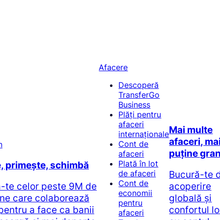
Afacere
Descoperă
TransferGo
Business
Plăți pentru
afaceri
Mai multe
internaționale
afaceri, ma
Cont de
puține gran
afaceri
Plată în lot
e, primește, schimbă
Bucură-te 
de afaceri
Cont de
ă-te celor peste 9M de
acoperire
economii
ne care colaborează
globală și
pentru
pentru a face ca banii
confortul l
afaceri