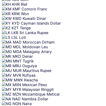
KHR
Riel
KMF
Comoro Franc
KRW
Won
KWD
Kuwaiti Dinar
KYD
Cayman Islands Dollar
KZT
Tenge
LKR
Sri Lanka Rupee
LSL
Loti
MAD
Moroccan Dirham
MDL
Moldovan Leu
MGA
Malagasy Ariary
MKD
Denar
MNT
Tugrik
MRU
Ouguiya
MUR
Mauritius Rupee
MVR
Rufiyaa
MWK
Kwacha
MXN
Mexican Peso
MYR
Malaysian Ringgit
MZN
Mozambique Metical
NAD
Namibia Dollar
NGN
Naira