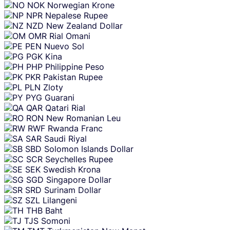
NOK
Norwegian Krone
NPR
Nepalese Rupee
NZD
New Zealand Dollar
OMR
Rial Omani
PEN
Nuevo Sol
PGK
Kina
PHP
Philippine Peso
PKR
Pakistan Rupee
PLN
Zloty
PYG
Guarani
QAR
Qatari Rial
RON
New Romanian Leu
RWF
Rwanda Franc
SAR
Saudi Riyal
SBD
Solomon Islands Dollar
SCR
Seychelles Rupee
SEK
Swedish Krona
SGD
Singapore Dollar
SRD
Surinam Dollar
SZL
Lilangeni
THB
Baht
TJS
Somoni