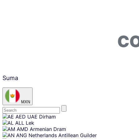
CO
Suma
MXN
Skip
AED
UAE Dirham
content
ALL
Lek
AMD
Armenian Dram
ANG
Netherlands Antillean Guilder