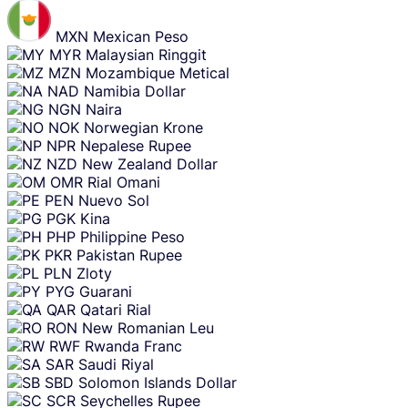
MXN
Mexican Peso
MYR
Malaysian Ringgit
MZN
Mozambique Metical
NAD
Namibia Dollar
NGN
Naira
NOK
Norwegian Krone
NPR
Nepalese Rupee
NZD
New Zealand Dollar
OMR
Rial Omani
PEN
Nuevo Sol
PGK
Kina
PHP
Philippine Peso
PKR
Pakistan Rupee
PLN
Zloty
PYG
Guarani
QAR
Qatari Rial
RON
New Romanian Leu
RWF
Rwanda Franc
SAR
Saudi Riyal
SBD
Solomon Islands Dollar
SCR
Seychelles Rupee