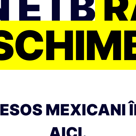
N ETB
R
SCHIM
SOS MEXICANI ÎN 
AICI.