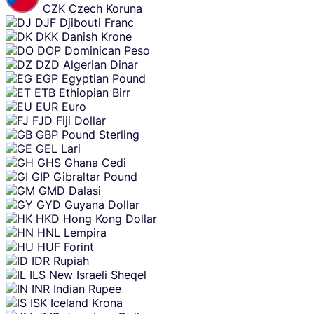
CZK
Czech Koruna
DJF
Djibouti Franc
DKK
Danish Krone
DOP
Dominican Peso
DZD
Algerian Dinar
EGP
Egyptian Pound
ETB
Ethiopian Birr
EUR
Euro
FJD
Fiji Dollar
GBP
Pound Sterling
GEL
Lari
GHS
Ghana Cedi
GIP
Gibraltar Pound
GMD
Dalasi
GYD
Guyana Dollar
HKD
Hong Kong Dollar
HNL
Lempira
HUF
Forint
IDR
Rupiah
ILS
New Israeli Sheqel
INR
Indian Rupee
ISK
Iceland Krona