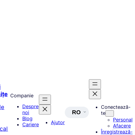
i
ițe
Companie
de
Despre
Conectează-
RO
noi
te
Blog
Personal
Ajutor
Cariere
Afacere
ocal
Înregistrează-