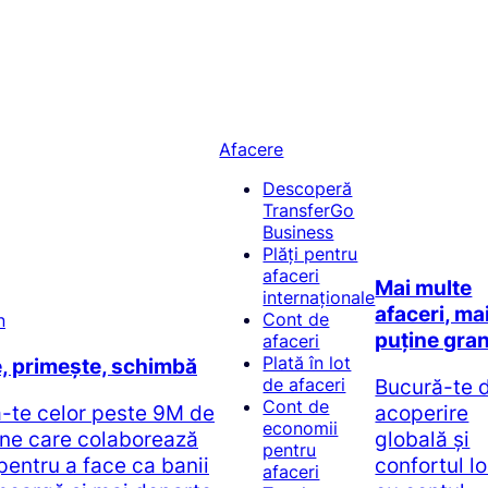
Afacere
Descoperă
TransferGo
Business
Plăți pentru
afaceri
Mai multe
internaționale
afaceri, ma
Cont de
puține gran
afaceri
Plată în lot
e, primește, schimbă
Bucură-te 
de afaceri
Cont de
ă-te celor peste 9M de
acoperire
economii
ne care colaborează
globală și
pentru
pentru a face ca banii
confortul l
afaceri