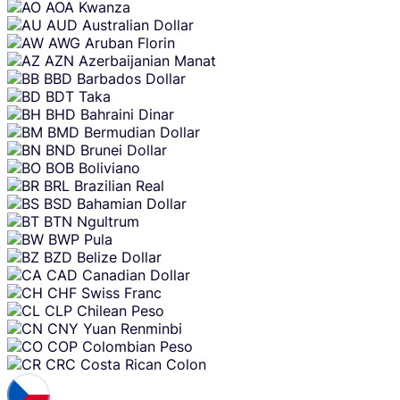
AOA
Kwanza
AUD
Australian Dollar
AWG
Aruban Florin
AZN
Azerbaijanian Manat
BBD
Barbados Dollar
BDT
Taka
BHD
Bahraini Dinar
BMD
Bermudian Dollar
BND
Brunei Dollar
BOB
Boliviano
BRL
Brazilian Real
BSD
Bahamian Dollar
BTN
Ngultrum
BWP
Pula
BZD
Belize Dollar
CAD
Canadian Dollar
CHF
Swiss Franc
CLP
Chilean Peso
CNY
Yuan Renminbi
COP
Colombian Peso
CRC
Costa Rican Colon