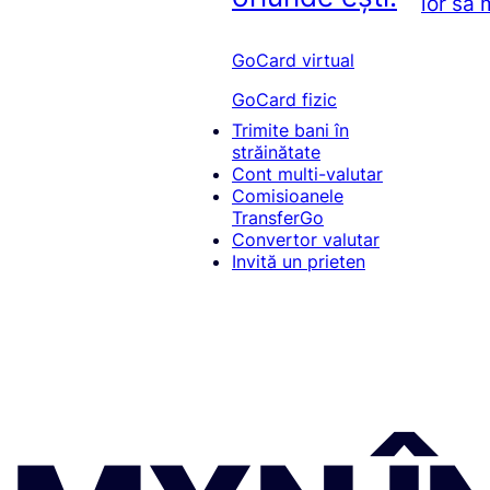
lor să
GoCard virtual
GoCard fizic
Trimite bani în
străinătate
Cont multi-valutar
Comisioanele
TransferGo
Convertor valutar
Invită un prieten