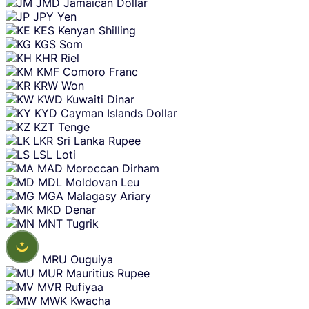
JMD
Jamaican Dollar
JPY
Yen
KES
Kenyan Shilling
KGS
Som
KHR
Riel
KMF
Comoro Franc
KRW
Won
KWD
Kuwaiti Dinar
KYD
Cayman Islands Dollar
KZT
Tenge
LKR
Sri Lanka Rupee
LSL
Loti
MAD
Moroccan Dirham
MDL
Moldovan Leu
MGA
Malagasy Ariary
MKD
Denar
MNT
Tugrik
MRU
Ouguiya
MUR
Mauritius Rupee
MVR
Rufiyaa
MWK
Kwacha