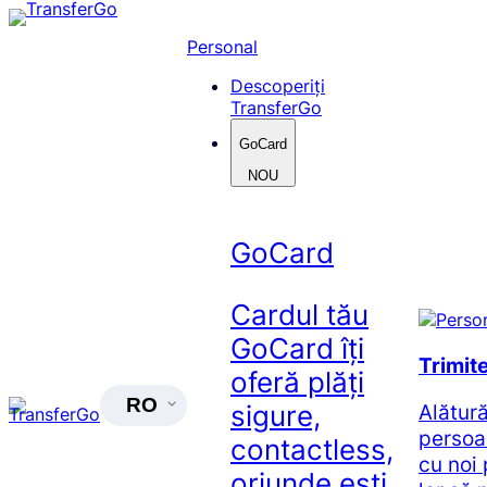
Skip
to
Personal
content
Descoperiți
TransferGo
GoCard
NOU
GoCard
Cardul tău
GoCard îți
Trimit
oferă plăți
RO
Alătur
sigure,
persoa
contactless,
cu noi 
oriunde ești.