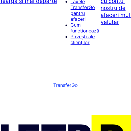
 meargă și mai departe
cu contul
Taxele
nostru de
TransferGo
pentru
afaceri mul
afaceri
valutar
Cum
funcționează
Povești ale
clienților
TransferGo