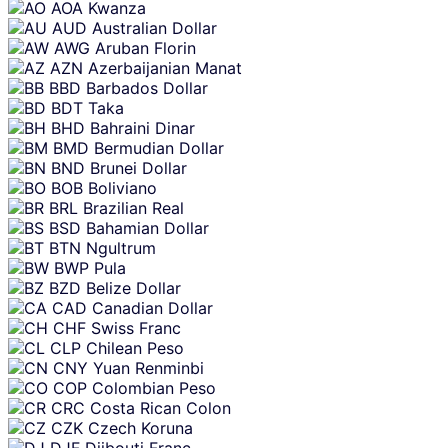
AOA
Kwanza
AUD
Australian Dollar
AWG
Aruban Florin
AZN
Azerbaijanian Manat
BBD
Barbados Dollar
BDT
Taka
BHD
Bahraini Dinar
BMD
Bermudian Dollar
BND
Brunei Dollar
BOB
Boliviano
BRL
Brazilian Real
BSD
Bahamian Dollar
BTN
Ngultrum
BWP
Pula
BZD
Belize Dollar
CAD
Canadian Dollar
CHF
Swiss Franc
CLP
Chilean Peso
CNY
Yuan Renminbi
COP
Colombian Peso
CRC
Costa Rican Colon
CZK
Czech Koruna
DJF
Djibouti Franc