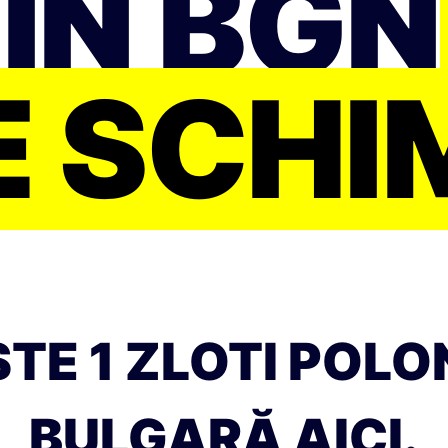
 ÎN BGN
E SCHI
E 1 ZLOTI POLON
BULGARĂ AICI.