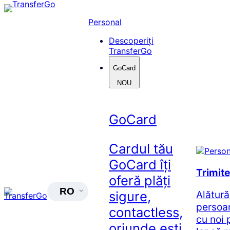
Skip
to
Personal
content
Descoperiți
TransferGo
GoCard
NOU
GoCard
Cardul tău
GoCard îți
Trimit
oferă plăți
RO
Alătură
sigure,
persoa
contactless,
cu noi 
oriunde ești.