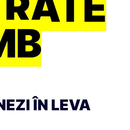
RATE
MB
EZI ÎN LEVA