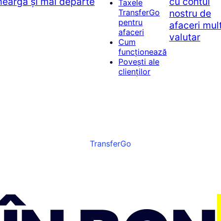
meargă și mai departe
cu contul
Taxele
nostru de
TransferGo
pentru
afaceri mult
afaceri
valutar
Cum
funcționează
Povești ale
clienților
TransferGo