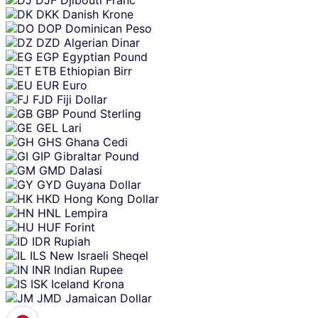
DKK
Danish Krone
DOP
Dominican Peso
DZD
Algerian Dinar
EGP
Egyptian Pound
ETB
Ethiopian Birr
EUR
Euro
FJD
Fiji Dollar
GBP
Pound Sterling
GEL
Lari
GHS
Ghana Cedi
GIP
Gibraltar Pound
GMD
Dalasi
GYD
Guyana Dollar
HKD
Hong Kong Dollar
HNL
Lempira
HUF
Forint
IDR
Rupiah
ILS
New Israeli Sheqel
INR
Indian Rupee
ISK
Iceland Krona
JMD
Jamaican Dollar