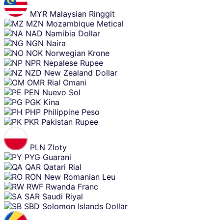
MYR
Malaysian Ringgit
MZN
Mozambique Metical
NAD
Namibia Dollar
NGN
Naira
NOK
Norwegian Krone
NPR
Nepalese Rupee
NZD
New Zealand Dollar
OMR
Rial Omani
PEN
Nuevo Sol
PGK
Kina
PHP
Philippine Peso
PKR
Pakistan Rupee
PLN
Zloty
PYG
Guarani
QAR
Qatari Rial
RON
New Romanian Leu
RWF
Rwanda Franc
SAR
Saudi Riyal
SBD
Solomon Islands Dollar