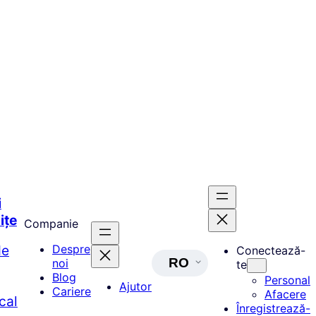
i
ițe
Companie
de
Despre
Conectează-
RO
noi
te
Blog
Personal
Ajutor
Cariere
Afacere
cal
Înregistrează-