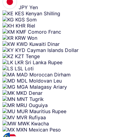
JPY
Yen
KES
Kenyan Shilling
KGS
Som
KHR
Riel
KMF
Comoro Franc
KRW
Won
KWD
Kuwaiti Dinar
KYD
Cayman Islands Dollar
KZT
Tenge
LKR
Sri Lanka Rupee
LSL
Loti
MAD
Moroccan Dirham
MDL
Moldovan Leu
MGA
Malagasy Ariary
MKD
Denar
MNT
Tugrik
MRU
Ouguiya
MUR
Mauritius Rupee
MVR
Rufiyaa
MWK
Kwacha
MXN
Mexican Peso