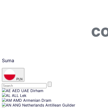
CO
Suma
PLN
Skip
AED
UAE Dirham
content
ALL
Lek
AMD
Armenian Dram
ANG
Netherlands Antillean Guilder