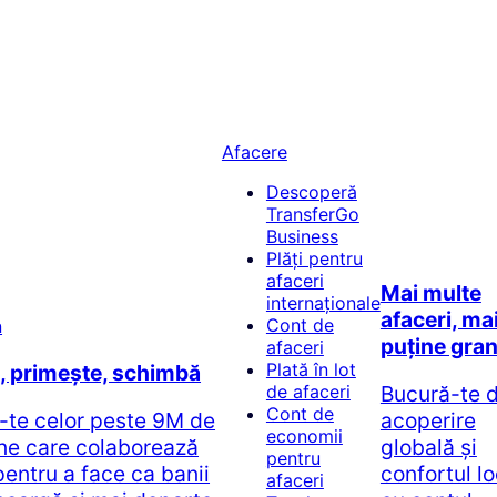
Afacere
Descoperă
TransferGo
Business
Plăți pentru
afaceri
Mai multe
internaționale
afaceri, ma
Cont de
puține gran
afaceri
Plată în lot
e, primește, schimbă
Bucură-te 
de afaceri
Cont de
-te celor peste 9M de
acoperire
economii
ne care colaborează
globală și
pentru
pentru a face ca banii
confortul lo
afaceri