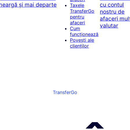
 meargă și mai departe
cu contul
Taxele
nostru de
TransferGo
pentru
afaceri mul
afaceri
valutar
Cum
funcționează
Povești ale
clienților
TransferGo