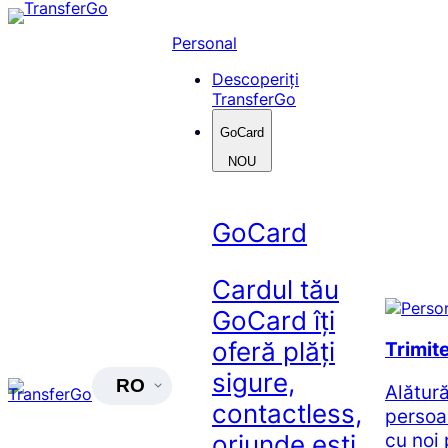
Skip
to
Personal
content
Descoperiți
TransferGo
GoCard
NOU
GoCard
Cardul tău
GoCard îți
oferă plăți
Trimit
sigure,
RO
Alătur
contactless,
persoa
cu noi 
oriunde ești.