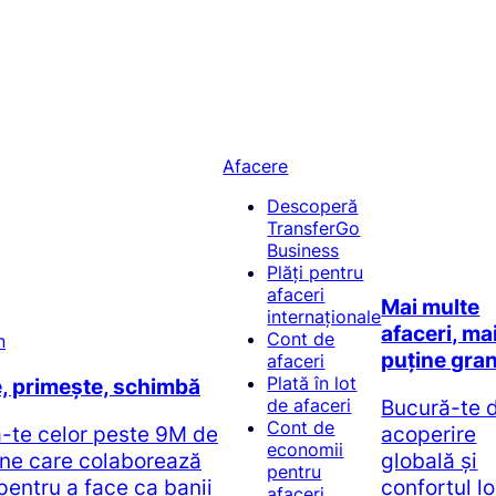
Afacere
Descoperă
TransferGo
Business
Plăți pentru
afaceri
Mai multe
internaționale
afaceri, ma
Cont de
puține gran
afaceri
Plată în lot
e, primește, schimbă
Bucură-te 
de afaceri
Cont de
ă-te celor peste 9M de
acoperire
economii
ne care colaborează
globală și
pentru
pentru a face ca banii
confortul l
afaceri