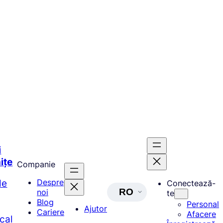
i
ițe
Companie
de
Despre
Conectează-
RO
noi
te
Blog
Personal
Ajutor
Cariere
Afacere
ocal