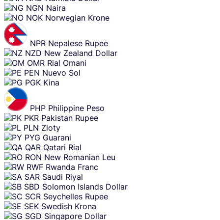
NGN
Naira
NOK
Norwegian Krone
NPR
Nepalese Rupee
NZD
New Zealand Dollar
OMR
Rial Omani
PEN
Nuevo Sol
PGK
Kina
PHP
Philippine Peso
PKR
Pakistan Rupee
PLN
Zloty
PYG
Guarani
QAR
Qatari Rial
RON
New Romanian Leu
RWF
Rwanda Franc
SAR
Saudi Riyal
SBD
Solomon Islands Dollar
SCR
Seychelles Rupee
SEK
Swedish Krona
SGD
Singapore Dollar