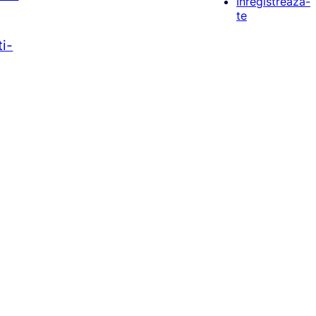
Înregistrează-
te
ti-