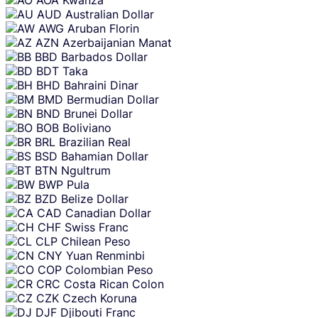
AOA
Kwanza
AUD
Australian Dollar
AWG
Aruban Florin
AZN
Azerbaijanian Manat
BBD
Barbados Dollar
BDT
Taka
BHD
Bahraini Dinar
BMD
Bermudian Dollar
BND
Brunei Dollar
BOB
Boliviano
BRL
Brazilian Real
BSD
Bahamian Dollar
BTN
Ngultrum
BWP
Pula
BZD
Belize Dollar
CAD
Canadian Dollar
CHF
Swiss Franc
CLP
Chilean Peso
CNY
Yuan Renminbi
COP
Colombian Peso
CRC
Costa Rican Colon
CZK
Czech Koruna
DJF
Djibouti Franc