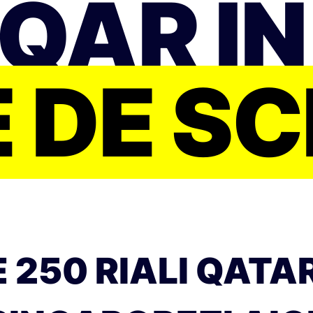
 QAR ÎN
 DE S
250 RIALI QATARI