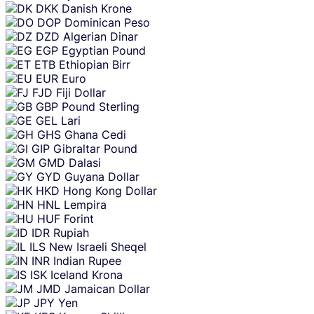
DKK
Danish Krone
DOP
Dominican Peso
DZD
Algerian Dinar
EGP
Egyptian Pound
ETB
Ethiopian Birr
EUR
Euro
FJD
Fiji Dollar
GBP
Pound Sterling
GEL
Lari
GHS
Ghana Cedi
GIP
Gibraltar Pound
GMD
Dalasi
GYD
Guyana Dollar
HKD
Hong Kong Dollar
HNL
Lempira
HUF
Forint
IDR
Rupiah
ILS
New Israeli Sheqel
INR
Indian Rupee
ISK
Iceland Krona
JMD
Jamaican Dollar
JPY
Yen