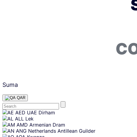
CO
Suma
QAR
Skip
AED
UAE Dirham
content
ALL
Lek
AMD
Armenian Dram
ANG
Netherlands Antillean Guilder