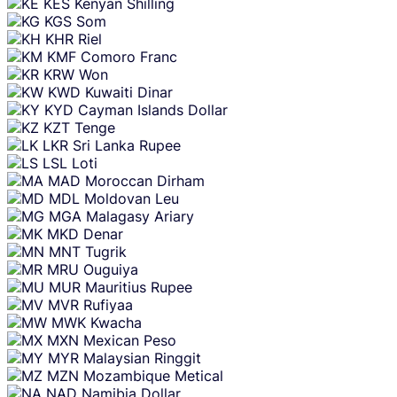
KES
Kenyan Shilling
KGS
Som
KHR
Riel
KMF
Comoro Franc
KRW
Won
KWD
Kuwaiti Dinar
KYD
Cayman Islands Dollar
KZT
Tenge
LKR
Sri Lanka Rupee
LSL
Loti
MAD
Moroccan Dirham
MDL
Moldovan Leu
MGA
Malagasy Ariary
MKD
Denar
MNT
Tugrik
MRU
Ouguiya
MUR
Mauritius Rupee
MVR
Rufiyaa
MWK
Kwacha
MXN
Mexican Peso
MYR
Malaysian Ringgit
MZN
Mozambique Metical
NAD
Namibia Dollar