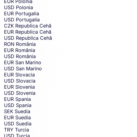
EUR
Polonia
USD
Polonia
EUR
Portugalia
USD
Portugalia
CZK
Republica Cehă
EUR
Republica Cehă
USD
Republica Cehă
RON
România
EUR
România
USD
România
EUR
San Marino
USD
San Marino
EUR
Slovacia
USD
Slovacia
EUR
Slovenia
USD
Slovenia
EUR
Spania
USD
Spania
SEK
Suedia
EUR
Suedia
USD
Suedia
TRY
Turcia
USD
Turcia