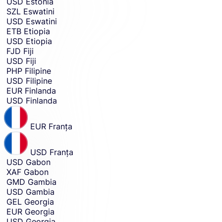
USD
Estonia
SZL
Eswatini
USD
Eswatini
ETB
Etiopia
USD
Etiopia
FJD
Fiji
USD
Fiji
PHP
Filipine
USD
Filipine
EUR
Finlanda
USD
Finlanda
EUR
Franţa
USD
Franţa
USD
Gabon
XAF
Gabon
GMD
Gambia
USD
Gambia
GEL
Georgia
EUR
Georgia
USD
Georgia