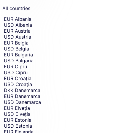
All countries
EUR
Albania
USD
Albania
EUR
Austria
USD
Austria
EUR
Belgia
USD
Belgia
EUR
Bulgaria
USD
Bulgaria
EUR
Cipru
USD
Cipru
EUR
Croația
USD
Croația
DKK
Danemarca
EUR
Danemarca
USD
Danemarca
EUR
Elveția
USD
Elveția
EUR
Estonia
USD
Estonia
EUR
Finlanda