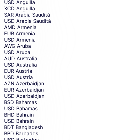
USD
Anguilla
XCD
Anguilla
SAR
Arabia Saudită
USD
Arabia Saudită
AMD
Armenia
EUR
Armenia
USD
Armenia
AWG
Aruba
USD
Aruba
AUD
Australia
USD
Australia
EUR
Austria
USD
Austria
AZN
Azerbaidjan
EUR
Azerbaidjan
USD
Azerbaidjan
BSD
Bahamas
USD
Bahamas
BHD
Bahrain
USD
Bahrain
BDT
Bangladesh
BBD
Barbados
USD
Barbados