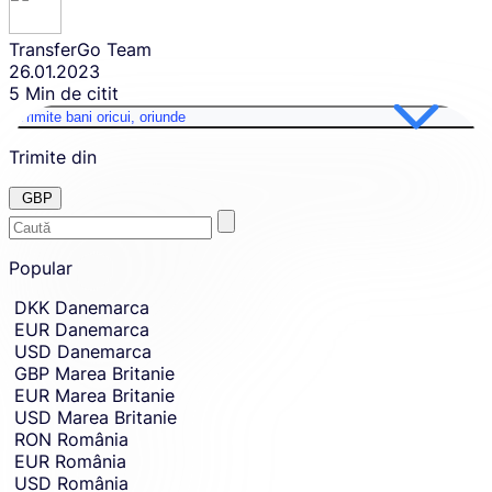
TransferGo Team
26.01.2023
5 Min de citit
Trimite bani oricui, oriunde
Trimite din
GBP
Enter
Skip
to
Popular
the
amount
country
Skip
DKK
Danemarca
country
or
EUR
Danemarca
and
currency
currency
USD
Danemarca
you
selection
GBP
Marea Britanie
and
want
EUR
Marea Britanie
move
to
to
USD
Marea Britanie
send
sending
RON
România
amount
money
EUR
România
entry.
from.
USD
România