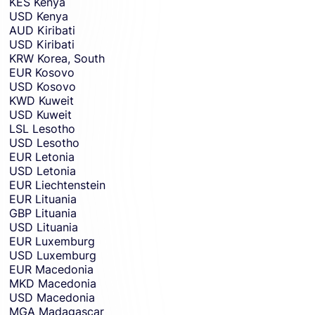
KES
Kenya
USD
Kenya
AUD
Kiribati
USD
Kiribati
KRW
Korea, South
EUR
Kosovo
USD
Kosovo
KWD
Kuweit
USD
Kuweit
LSL
Lesotho
USD
Lesotho
EUR
Letonia
USD
Letonia
EUR
Liechtenstein
EUR
Lituania
GBP
Lituania
USD
Lituania
EUR
Luxemburg
USD
Luxemburg
EUR
Macedonia
MKD
Macedonia
USD
Macedonia
MGA
Madagascar