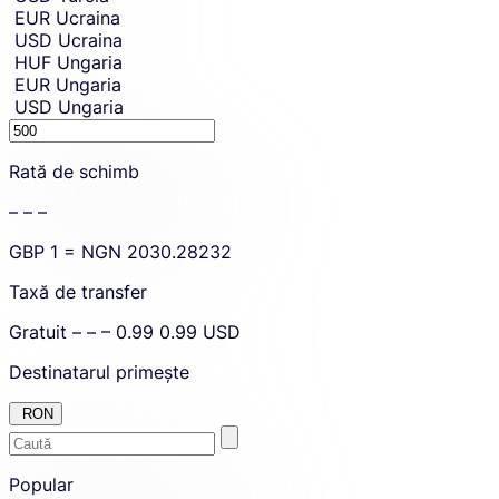
EUR
Ucraina
USD
Ucraina
HUF
Ungaria
EUR
Ungaria
USD
Ungaria
Sending
amount.
Rată de schimb
– – –
GBP
1 =
NGN
2030.28232
Taxă de transfer
Gratuit
– – –
0.99
0.99
USD
Destinatarul primește
RON
Enter
Skip
to
Popular
the
amount