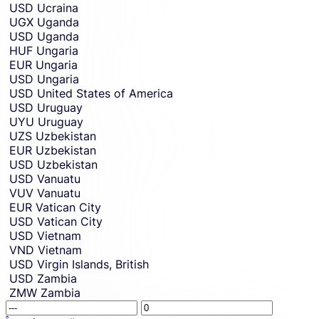
USD
Ucraina
UGX
Uganda
USD
Uganda
HUF
Ungaria
EUR
Ungaria
USD
Ungaria
USD
United States of America
USD
Uruguay
UYU
Uruguay
UZS
Uzbekistan
EUR
Uzbekistan
USD
Uzbekistan
USD
Vanuatu
VUV
Vanuatu
EUR
Vatican City
USD
Vatican City
USD
Vietnam
VND
Vietnam
USD
Virgin Islands, British
USD
Zambia
ZMW
Zambia
Receivin
This