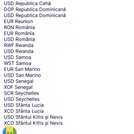
USD
Republica Cehă
DOP
Republica Dominicană
USD
Republica Dominicană
EUR
Reunion
RON
România
EUR
România
USD
România
RWF
Rwanda
USD
Rwanda
USD
Samoa
WST
Samoa
EUR
San Marino
USD
San Marino
USD
Senegal
XOF
Senegal
SCR
Seychelles
USD
Seychelles
USD
Sfânta Lucia
XCD
Sfânta Lucia
USD
Sfântul Kitts și Nevis
XCD
Sfântul Kitts și Nevis