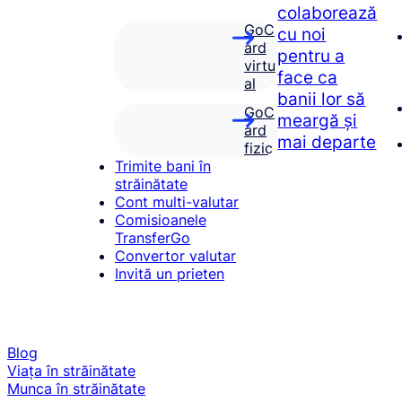
colaborează
GoC
cu noi
ard
pentru a
virtu
face ca
al
banii lor să
GoC
meargă și
ard
mai departe
fizic
Trimite bani în
străinătate
Cont multi-valutar
Comisioanele
TransferGo
Convertor valutar
Invită un prieten
Blog
Viața în străinătate
Munca în străinătate