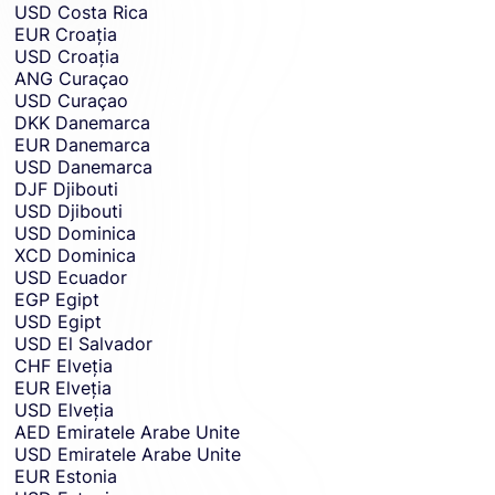
USD
Costa Rica
EUR
Croația
USD
Croația
ANG
Curaçao
USD
Curaçao
DKK
Danemarca
EUR
Danemarca
USD
Danemarca
DJF
Djibouti
USD
Djibouti
USD
Dominica
XCD
Dominica
USD
Ecuador
EGP
Egipt
USD
Egipt
USD
El Salvador
CHF
Elveția
EUR
Elveția
USD
Elveția
AED
Emiratele Arabe Unite
USD
Emiratele Arabe Unite
EUR
Estonia