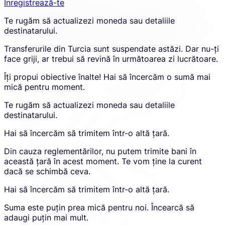
amount.
amount
Înregistrează-te
placehol
Sign
Te rugăm să actualizezi moneda sau detaliile
is
up
destinatarului.
shown
to
due
create
Transferurile din Turcia sunt suspendate astăzi. Dar nu-ți
to
an
face griji, ar trebui să revină în următoarea zi lucrătoare.
an
account
error
and
Îți propui obiective înalte! Hai să încercăm o sumă mai
in
proceed
mică pentru moment.
the
in
calculato
a
Te rugăm să actualizezi moneda sau detaliile
new
destinatarului.
tab.
Hai să încercăm să trimitem într-o altă țară.
Din cauza reglementărilor, nu putem trimite bani în
această țară în acest moment. Te vom ține la curent
dacă se schimbă ceva.
Hai să încercăm să trimitem într-o altă țară.
Suma este puțin prea mică pentru noi. Încearcă să
adaugi puțin mai mult.