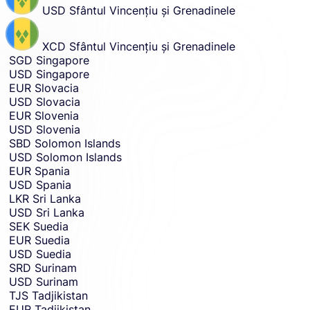
USD
Sfântul Vincențiu și Grenadinele
XCD
Sfântul Vincențiu și Grenadinele
SGD
Singapore
USD
Singapore
EUR
Slovacia
USD
Slovacia
EUR
Slovenia
USD
Slovenia
SBD
Solomon Islands
USD
Solomon Islands
EUR
Spania
USD
Spania
LKR
Sri Lanka
USD
Sri Lanka
SEK
Suedia
EUR
Suedia
USD
Suedia
SRD
Surinam
USD
Surinam
TJS
Tadjikistan
EUR
Tadjikistan