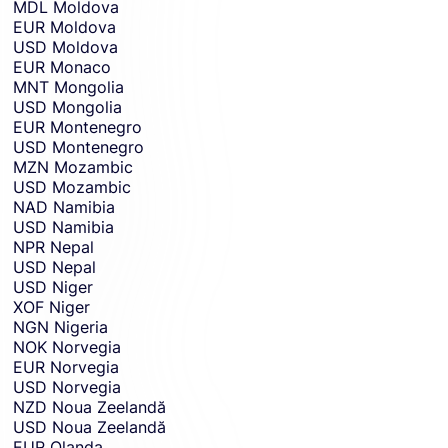
MDL
Moldova
EUR
Moldova
USD
Moldova
EUR
Monaco
MNT
Mongolia
USD
Mongolia
EUR
Montenegro
USD
Montenegro
MZN
Mozambic
USD
Mozambic
NAD
Namibia
USD
Namibia
NPR
Nepal
USD
Nepal
USD
Niger
XOF
Niger
NGN
Nigeria
NOK
Norvegia
EUR
Norvegia
USD
Norvegia
NZD
Noua Zeelandă
USD
Noua Zeelandă
EUR
Olanda