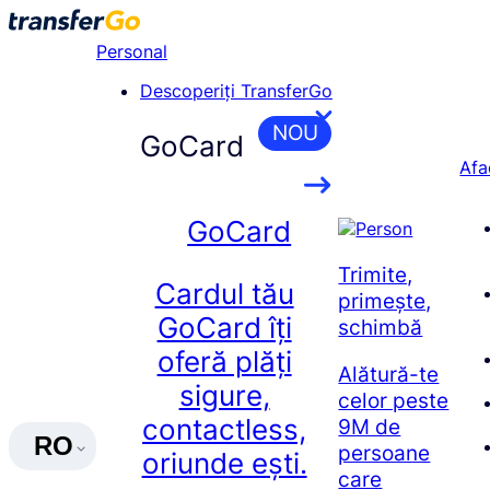
Skip
to
Personal
content
Descoperiți TransferGo
NOU
GoCard
Afa
GoCard
Trimite,
Cardul tău
primește,
GoCard îți
schimbă
oferă plăți
Alătură-te
sigure,
celor peste
contactless,
9M de
RO
persoane
oriunde ești.
care