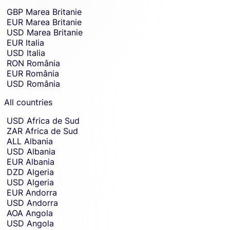
country
Skip
GBP
Marea Britanie
country
or
EUR
Marea Britanie
and
currency
currency
USD
Marea Britanie
you
selection
EUR
Italia
and
want
USD
Italia
move
to
to
RON
România
receive
receiving
EUR
România
amount
money
USD
România
entry.
in.
All countries
USD
Africa de Sud
ZAR
Africa de Sud
ALL
Albania
USD
Albania
EUR
Albania
DZD
Algeria
USD
Algeria
EUR
Andorra
USD
Andorra
AOA
Angola
USD
Angola