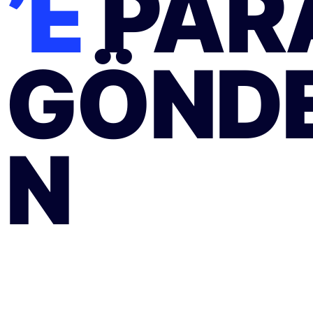
’E
PAR
GÖNDE
N