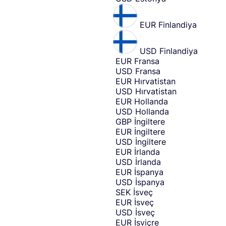
n
t
EUR
Finlandiya
t
o
s
USD
Finlandiya
e
EUR
Fransa
n
USD
Fransa
d
EUR
Hırvatistan
m
USD
Hırvatistan
o
EUR
Hollanda
n
USD
Hollanda
e
GBP
İngiltere
y
EUR
İngiltere
f
USD
İngiltere
r
EUR
İrlanda
o
USD
İrlanda
m
EUR
İspanya
.
USD
İspanya
SEK
İsveç
EUR
İsveç
USD
İsveç
EUR
İsviçre