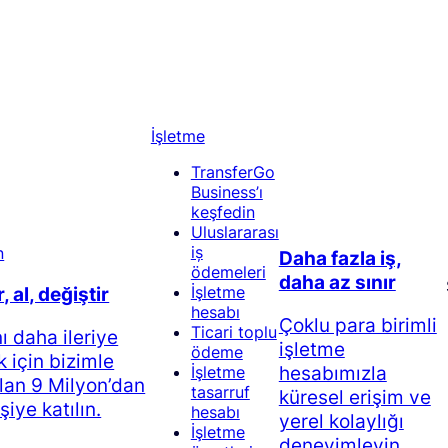
İşletme
TransferGo
Business’ı
keşfedin
Uluslararası
iș
Daha fazla iş,
ödemeleri
daha az sınır
İşletme
 al, değiştir
hesabı
Çoklu para birimli
Ticari toplu
ı daha ileriye
işletme
ödeme
 için bizimle
hesabımızla
İşletme
lan 9 Milyon’dan
tasarruf
küresel erişim ve
şiye katılın.
hesabı
yerel kolaylığı
İşletme
deneyimleyin.