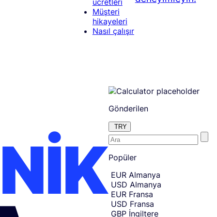
ücretleri
Müşteri
hikayeleri
Nasıl çalışır
Gönderilen
TRY
NIK
E
Skip
to
Popüler
n
amount
t
Skip
EUR
Almanya
country
e
USD
Almanya
and
r
currency
EUR
Fransa
t
selection
USD
Fransa
and
h
GBP
İngiltere
move