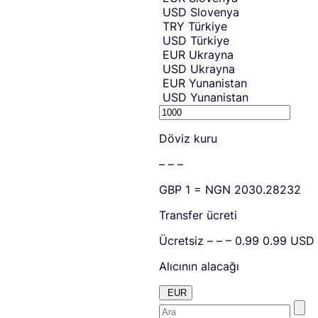
USD
Slovenya
TRY
Türkiye
USD
Türkiye
EUR
Ukrayna
USD
Ukrayna
EUR
Yunanistan
USD
Yunanistan
S
e
Döviz kuru
n
d
– – –
i
n
GBP
1 =
NGN
2030.28232
g
a
Transfer ücreti
m
o
Ücretsiz
– – –
0.99
0.99
USD
u
Alıcının alacağı
n
t
EUR
.