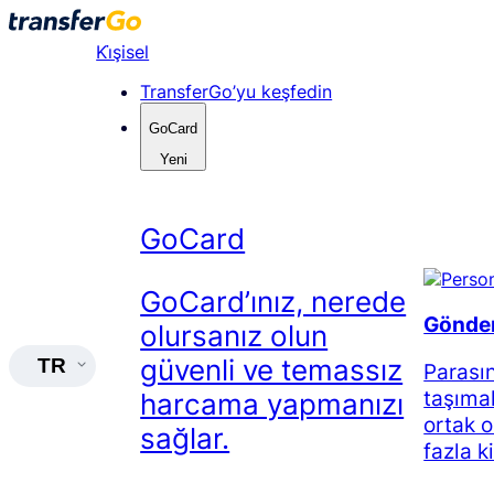
Skip
to
Ki̇şisel
content
TransferGo’yu keşfedin
GoCard
Yeni
GoCard
GoCard’ınız, nerede
Gönder,
olursanız olun
güvenli ve temassız
TR
Parasın
taşımak
harcama yapmanızı
ortak o
sağlar.
fazla ki