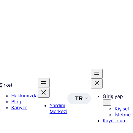
Şi̇rket
Hakkımızda
Giriş yap
TR
Blog
Yardım
Kariyer
Kişisel
Merkezi
İşletme
Kayıt olun