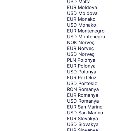
USD
Malta
EUR
Moldova
USD
Moldova
EUR
Monako
USD
Monako
EUR
Montenegro
USD
Montenegro
NOK
Norveç
EUR
Norveç
USD
Norveç
PLN
Polonya
EUR
Polonya
USD
Polonya
EUR
Portekiz
USD
Portekiz
RON
Romanya
EUR
Romanya
USD
Romanya
EUR
San Marino
USD
San Marino
EUR
Slovakya
USD
Slovakya
EUR
Slovenya