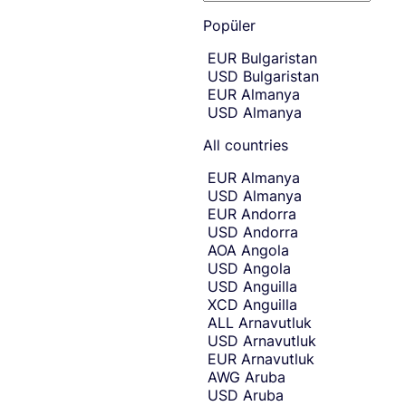
E
Skip
to
Popüler
n
amount
t
Skip
EUR
Bulgaristan
country
e
USD
Bulgaristan
and
r
currency
EUR
Almanya
t
selection
USD
Almanya
and
h
move
e
to
All countries
c
receiving
amount
o
EUR
Almanya
entry.
u
USD
Almanya
n
EUR
Andorra
t
USD
Andorra
r
AOA
Angola
y
USD
Angola
o
USD
Anguilla
r
XCD
Anguilla
c
ALL
Arnavutluk
u
USD
Arnavutluk
r
EUR
Arnavutluk
r
AWG
Aruba
e
USD
Aruba