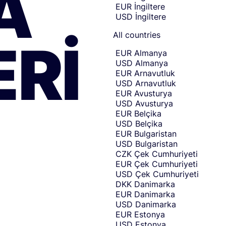
A
e
to
EUR
İngiltere
c
sending
USD
İngiltere
amount
o
entry.
u
All countries
RI
n
t
EUR
Almanya
r
USD
Almanya
y
EUR
Arnavutluk
o
USD
Arnavutluk
r
EUR
Avusturya
c
USD
Avusturya
u
EUR
Belçika
r
USD
Belçika
r
EUR
Bulgaristan
e
USD
Bulgaristan
n
CZK
Çek Cumhuriyeti
c
EUR
Çek Cumhuriyeti
y
USD
Çek Cumhuriyeti
y
DKK
Danimarka
o
EUR
Danimarka
u
USD
Danimarka
w
EUR
Estonya
a
USD
Estonya