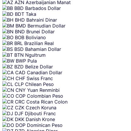
AZN
Azerbaijanian Manat
BBD
Barbados Dollar
BDT
Taka
BHD
Bahraini Dinar
BMD
Bermudian Dollar
BND
Brunei Dollar
BOB
Boliviano
BRL
Brazilian Real
BSD
Bahamian Dollar
BTN
Ngultrum
BWP
Pula
BZD
Belize Dollar
CAD
Canadian Dollar
CHF
Swiss Franc
CLP
Chilean Peso
CNY
Yuan Renminbi
COP
Colombian Peso
CRC
Costa Rican Colon
CZK
Czech Koruna
DJF
Djibouti Franc
DKK
Danish Krone
DOP
Dominican Peso