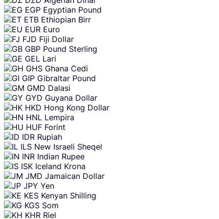
DZD
Algerian Dinar
EGP
Egyptian Pound
ETB
Ethiopian Birr
EUR
Euro
FJD
Fiji Dollar
GBP
Pound Sterling
GEL
Lari
GHS
Ghana Cedi
GIP
Gibraltar Pound
GMD
Dalasi
GYD
Guyana Dollar
HKD
Hong Kong Dollar
HNL
Lempira
HUF
Forint
IDR
Rupiah
ILS
New Israeli Sheqel
INR
Indian Rupee
ISK
Iceland Krona
JMD
Jamaican Dollar
JPY
Yen
KES
Kenyan Shilling
KGS
Som
KHR
Riel