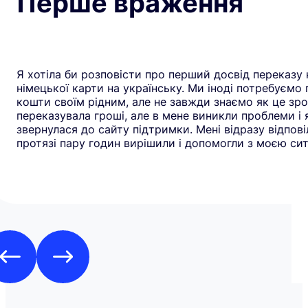
Перше враження
Я хотіла би розповісти про перший досвід переказу 
німецької карти на українську. Ми іноді потребуємо
кошти своїм рідним, але не завжди знаємо як це зро
переказувала гроші, але в мене виникли проблеми і 
звернулася до сайту підтримки. Мені відразу відповіл
протязі пару годин вирішили і допомогли з моєю сит
рекомендую всім цей додаток. Дякую**Yuliia** за до
швидку реакцію. Всім гарного дня🌞