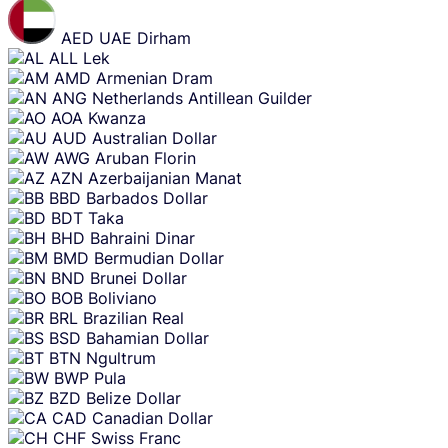
Skip
content
AED
UAE Dirham
ALL
Lek
AMD
Armenian Dram
ANG
Netherlands Antillean Guilder
AOA
Kwanza
AUD
Australian Dollar
AWG
Aruban Florin
AZN
Azerbaijanian Manat
BBD
Barbados Dollar
BDT
Taka
BHD
Bahraini Dinar
BMD
Bermudian Dollar
BND
Brunei Dollar
BOB
Boliviano
BRL
Brazilian Real
BSD
Bahamian Dollar
BTN
Ngultrum
BWP
Pula
BZD
Belize Dollar
CAD
Canadian Dollar
CHF
Swiss Franc