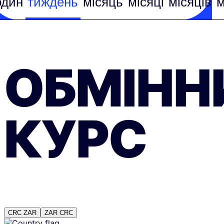
один
тиждень
місяць
місяці
місяців
м
ОБМІНН
КУРС
CRC
ZAR
ZAR
CRC