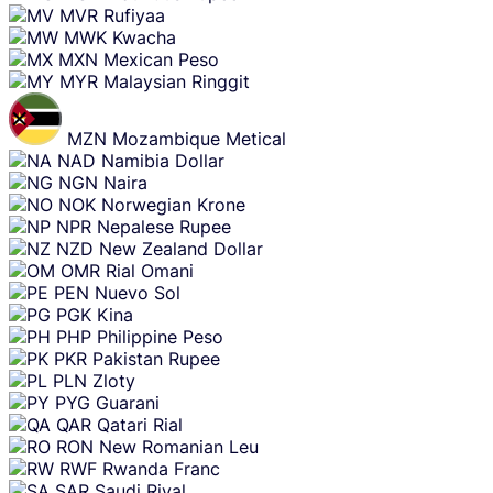
MVR
Rufiyaa
MWK
Kwacha
MXN
Mexican Peso
MYR
Malaysian Ringgit
MZN
Mozambique Metical
NAD
Namibia Dollar
NGN
Naira
NOK
Norwegian Krone
NPR
Nepalese Rupee
NZD
New Zealand Dollar
OMR
Rial Omani
PEN
Nuevo Sol
PGK
Kina
PHP
Philippine Peso
PKR
Pakistan Rupee
PLN
Zloty
PYG
Guarani
QAR
Qatari Rial
RON
New Romanian Leu
RWF
Rwanda Franc
SAR
Saudi Riyal