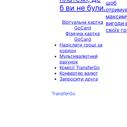
щоб
б ви не були.
отриму
максим
Віртуальна картка
вигоди 
GoCard
своїх г
Фізична картка
GoCard
Надіслати гроші за
кордон
Мультивалютний
рахунок
Комісії TransferGo
Конвертер валют
Запросити друга
TransferGo