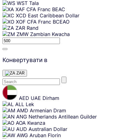
WST
Tala
XAF
CFA Franc BEAC
XCD
East Caribbean Dollar
XOF
CFA Franc BCEAO
ZAR
Rand
ZMW
Zambian Kwacha
Конвертувати в
ZAR
Skip
content
AED
UAE Dirham
ALL
Lek
AMD
Armenian Dram
ANG
Netherlands Antillean Guilder
AOA
Kwanza
AUD
Australian Dollar
AWG
Aruban Florin