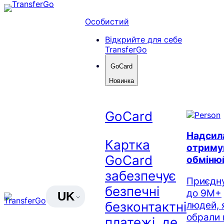
Перейти
до
Особистий
вмісту
Відкрийте для себе
TransferGo
GoCard
Новинка
GoCard
Надсил
Картка
отриму
GoCard
обміню
забезпечує
Приєдн
безпечні
до 9M+
UK
безконтактні
людей, 
обрали 
платежі, де