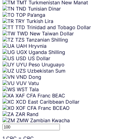
TMT
Turkmenistan New Manat
TND
Tunisian Dinar
TOP
Pa’anga
TRY
Turkish Lira
TTD
Trinidad and Tobago Dollar
TWD
New Taiwan Dollar
TZS
Tanzanian Shilling
UAH
Hryvnia
UGX
Uganda Shilling
USD
US Dollar
UYU
Peso Uruguayo
UZS
Uzbekistan Sum
VND
Dong
VUV
Vatu
WST
Tala
XAF
CFA Franc BEAC
XCD
East Caribbean Dollar
XOF
CFA Franc BCEAO
ZAR
Rand
ZMW
Zambian Kwacha
1
CRC
=
CRC