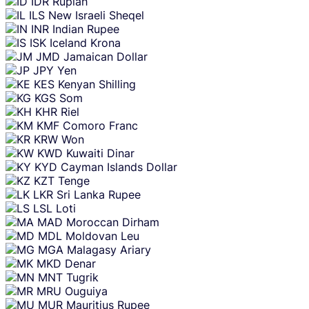
IDR
Rupiah
ILS
New Israeli Sheqel
INR
Indian Rupee
ISK
Iceland Krona
JMD
Jamaican Dollar
JPY
Yen
KES
Kenyan Shilling
KGS
Som
KHR
Riel
KMF
Comoro Franc
KRW
Won
KWD
Kuwaiti Dinar
KYD
Cayman Islands Dollar
KZT
Tenge
LKR
Sri Lanka Rupee
LSL
Loti
MAD
Moroccan Dirham
MDL
Moldovan Leu
MGA
Malagasy Ariary
MKD
Denar
MNT
Tugrik
MRU
Ouguiya
MUR
Mauritius Rupee