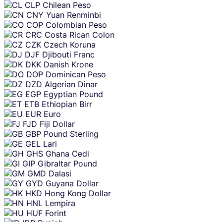
CLP
Chilean Peso
CNY
Yuan Renminbi
COP
Colombian Peso
CRC
Costa Rican Colon
CZK
Czech Koruna
DJF
Djibouti Franc
DKK
Danish Krone
DOP
Dominican Peso
DZD
Algerian Dinar
EGP
Egyptian Pound
ETB
Ethiopian Birr
EUR
Euro
FJD
Fiji Dollar
GBP
Pound Sterling
GEL
Lari
GHS
Ghana Cedi
GIP
Gibraltar Pound
GMD
Dalasi
GYD
Guyana Dollar
HKD
Hong Kong Dollar
HNL
Lempira
HUF
Forint