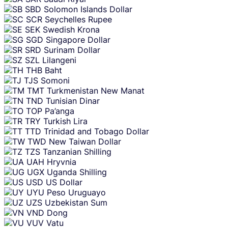
SBD
Solomon Islands Dollar
SCR
Seychelles Rupee
SEK
Swedish Krona
SGD
Singapore Dollar
SRD
Surinam Dollar
SZL
Lilangeni
THB
Baht
TJS
Somoni
TMT
Turkmenistan New Manat
TND
Tunisian Dinar
TOP
Pa’anga
TRY
Turkish Lira
TTD
Trinidad and Tobago Dollar
TWD
New Taiwan Dollar
TZS
Tanzanian Shilling
UAH
Hryvnia
UGX
Uganda Shilling
USD
US Dollar
UYU
Peso Uruguayo
UZS
Uzbekistan Sum
VND
Dong
VUV
Vatu