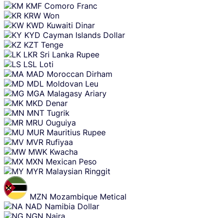
KMF
Comoro Franc
KRW
Won
KWD
Kuwaiti Dinar
KYD
Cayman Islands Dollar
KZT
Tenge
LKR
Sri Lanka Rupee
LSL
Loti
MAD
Moroccan Dirham
MDL
Moldovan Leu
MGA
Malagasy Ariary
MKD
Denar
MNT
Tugrik
MRU
Ouguiya
MUR
Mauritius Rupee
MVR
Rufiyaa
MWK
Kwacha
MXN
Mexican Peso
MYR
Malaysian Ringgit
MZN
Mozambique Metical
NAD
Namibia Dollar
NGN
Naira