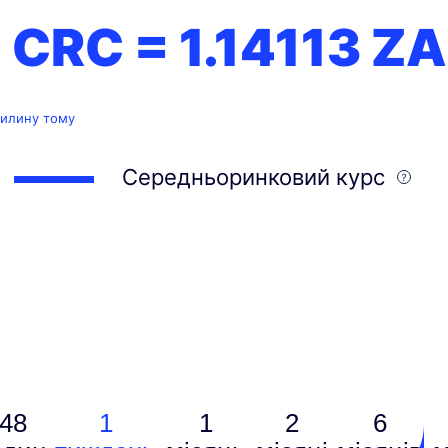
1 CRC =
1.14113
ZA
вилину тому
Середньоринковий курс
48
1
1
2
6