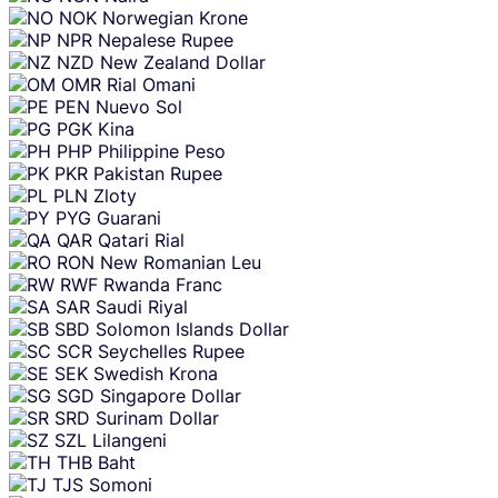
NOK
Norwegian Krone
NPR
Nepalese Rupee
NZD
New Zealand Dollar
OMR
Rial Omani
PEN
Nuevo Sol
PGK
Kina
PHP
Philippine Peso
PKR
Pakistan Rupee
PLN
Zloty
PYG
Guarani
QAR
Qatari Rial
RON
New Romanian Leu
RWF
Rwanda Franc
SAR
Saudi Riyal
SBD
Solomon Islands Dollar
SCR
Seychelles Rupee
SEK
Swedish Krona
SGD
Singapore Dollar
SRD
Surinam Dollar
SZL
Lilangeni
THB
Baht
TJS
Somoni