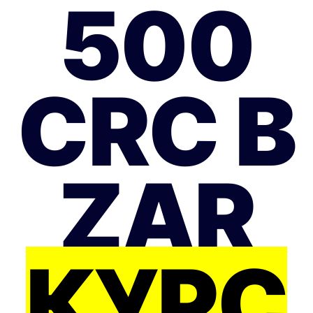
500
CRC В
ZAR
КУРС