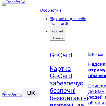
Перейти
до
Особистий
вмісту
Відкрийте для себе
TransferGo
GoCard
Новинка
GoCard
Надсил
Картка
отриму
GoCard
обміню
забезпечує
Приєдн
безпечні
до 9M+
UK
безконтактні
людей, 
обрали 
платежі, де