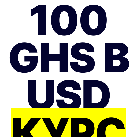
100
GHS В
USD
КУРС