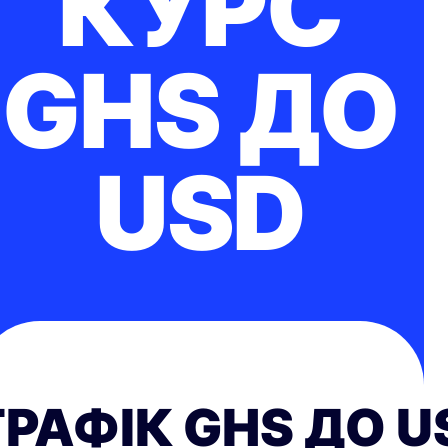
КУРС
GHS ДО
USD
ГРАФІК GHS ДО U