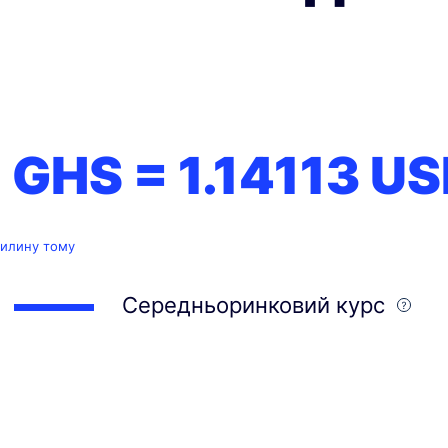
1 GHS =
1.14113
US
вилину тому
Середньоринковий курс