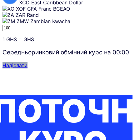
XCD
East Caribbean Dollar
XOF
CFA Franc BCEAO
ZAR
Rand
ZMW
Zambian Kwacha
1
GHS
=
GHS
Середньоринковий обмінний курс на
00:00
Надіслати
ПОТОЧН