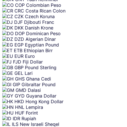
COP
Colombian Peso
CRC
Costa Rican Colon
CZK
Czech Koruna
DJF
Djibouti Franc
DKK
Danish Krone
DOP
Dominican Peso
DZD
Algerian Dinar
EGP
Egyptian Pound
ETB
Ethiopian Birr
EUR
Euro
FJD
Fiji Dollar
GBP
Pound Sterling
GEL
Lari
GHS
Ghana Cedi
GIP
Gibraltar Pound
GMD
Dalasi
GYD
Guyana Dollar
HKD
Hong Kong Dollar
HNL
Lempira
HUF
Forint
IDR
Rupiah
ILS
New Israeli Sheqel