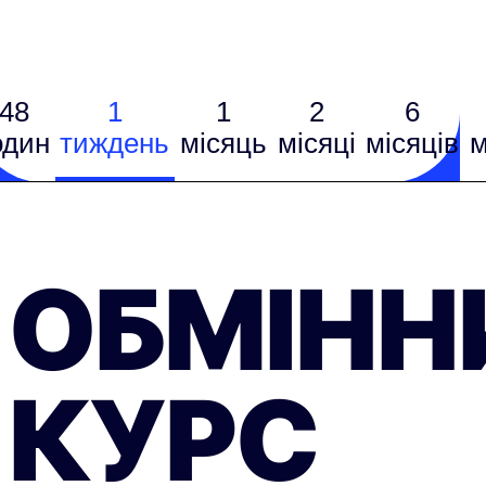
48
1
1
2
6
один
тиждень
місяць
місяці
місяців
м
ОБМІНН
КУРС