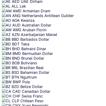
Skip
AED
UAE Dirham
content
ALL
Lek
AMD
Armenian Dram
ANG
Netherlands Antillean Guilder
AOA
Kwanza
AUD
Australian Dollar
AWG
Aruban Florin
AZN
Azerbaijanian Manat
BBD
Barbados Dollar
BDT
Taka
BHD
Bahraini Dinar
BMD
Bermudian Dollar
BND
Brunei Dollar
BOB
Boliviano
BRL
Brazilian Real
BSD
Bahamian Dollar
BTN
Ngultrum
BWP
Pula
BZD
Belize Dollar
CAD
Canadian Dollar
CHF
Swiss Franc
CLP
Chilean Peso
CNY
Yuan Renminbi