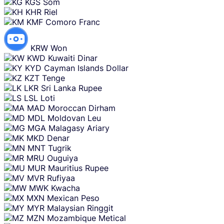
KGS
Som
KHR
Riel
KMF
Comoro Franc
KRW
Won
KWD
Kuwaiti Dinar
KYD
Cayman Islands Dollar
KZT
Tenge
LKR
Sri Lanka Rupee
LSL
Loti
MAD
Moroccan Dirham
MDL
Moldovan Leu
MGA
Malagasy Ariary
MKD
Denar
MNT
Tugrik
MRU
Ouguiya
MUR
Mauritius Rupee
MVR
Rufiyaa
MWK
Kwacha
MXN
Mexican Peso
MYR
Malaysian Ringgit
MZN
Mozambique Metical