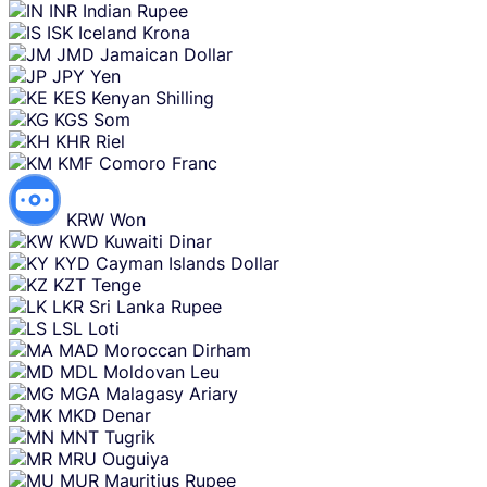
INR
Indian Rupee
ISK
Iceland Krona
JMD
Jamaican Dollar
JPY
Yen
KES
Kenyan Shilling
KGS
Som
KHR
Riel
KMF
Comoro Franc
KRW
Won
KWD
Kuwaiti Dinar
KYD
Cayman Islands Dollar
KZT
Tenge
LKR
Sri Lanka Rupee
LSL
Loti
MAD
Moroccan Dirham
MDL
Moldovan Leu
MGA
Malagasy Ariary
MKD
Denar
MNT
Tugrik
MRU
Ouguiya
MUR
Mauritius Rupee