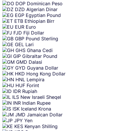
DOP
Dominican Peso
DZD
Algerian Dinar
EGP
Egyptian Pound
ETB
Ethiopian Birr
EUR
Euro
FJD
Fiji Dollar
GBP
Pound Sterling
GEL
Lari
GHS
Ghana Cedi
GIP
Gibraltar Pound
GMD
Dalasi
GYD
Guyana Dollar
HKD
Hong Kong Dollar
HNL
Lempira
HUF
Forint
IDR
Rupiah
ILS
New Israeli Sheqel
INR
Indian Rupee
ISK
Iceland Krona
JMD
Jamaican Dollar
JPY
Yen
KES
Kenyan Shilling