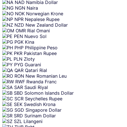
NAD
Namibia Dollar
NGN
Naira
NOK
Norwegian Krone
NPR
Nepalese Rupee
NZD
New Zealand Dollar
OMR
Rial Omani
PEN
Nuevo Sol
PGK
Kina
PHP
Philippine Peso
PKR
Pakistan Rupee
PLN
Zloty
PYG
Guarani
QAR
Qatari Rial
RON
New Romanian Leu
RWF
Rwanda Franc
SAR
Saudi Riyal
SBD
Solomon Islands Dollar
SCR
Seychelles Rupee
SEK
Swedish Krona
SGD
Singapore Dollar
SRD
Surinam Dollar
SZL
Lilangeni