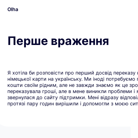
Olha
Перше враження
Я хотіла би розповісти про перший досвід переказу 
німецької карти на українську. Ми іноді потребуємо
кошти своїм рідним, але не завжди знаємо як це зро
переказувала гроші, але в мене виникли проблеми і 
звернулася до сайту підтримки. Мені відразу відповіл
протязі пару годин вирішили і допомогли з моєю сит
рекомендую всім цей додаток. Дякую**Yuliia** за до
швидку реакцію. Всім гарного дня