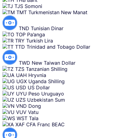
THB
Baht
TJS
Somoni
TMT
Turkmenistan New Manat
TND
Tunisian Dinar
TOP
Pa’anga
TRY
Turkish Lira
TTD
Trinidad and Tobago Dollar
TWD
New Taiwan Dollar
TZS
Tanzanian Shilling
UAH
Hryvnia
UGX
Uganda Shilling
USD
US Dollar
UYU
Peso Uruguayo
UZS
Uzbekistan Sum
VND
Dong
VUV
Vatu
WST
Tala
XAF
CFA Franc BEAC