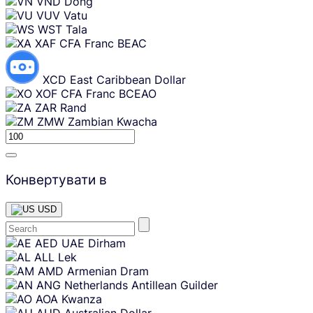
VND
Dong
VUV
Vatu
WST
Tala
XAF
CFA Franc BEAC
XCD
East Caribbean Dollar
XOF
CFA Franc BCEAO
ZAR
Rand
ZMW
Zambian Kwacha
Конвертувати в
USD
Skip
AED
UAE Dirham
content
ALL
Lek
AMD
Armenian Dram
ANG
Netherlands Antillean Guilder
AOA
Kwanza