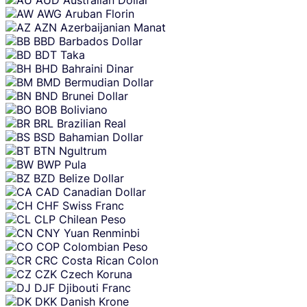
AUD
Australian Dollar
AWG
Aruban Florin
AZN
Azerbaijanian Manat
BBD
Barbados Dollar
BDT
Taka
BHD
Bahraini Dinar
BMD
Bermudian Dollar
BND
Brunei Dollar
BOB
Boliviano
BRL
Brazilian Real
BSD
Bahamian Dollar
BTN
Ngultrum
BWP
Pula
BZD
Belize Dollar
CAD
Canadian Dollar
CHF
Swiss Franc
CLP
Chilean Peso
CNY
Yuan Renminbi
COP
Colombian Peso
CRC
Costa Rican Colon
CZK
Czech Koruna
DJF
Djibouti Franc
DKK
Danish Krone