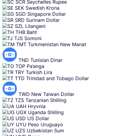
SCR
Seychelles Rupee
SEK
Swedish Krona
SGD
Singapore Dollar
SRD
Surinam Dollar
SZL
Lilangeni
THB
Baht
TJS
Somoni
TMT
Turkmenistan New Manat
TND
Tunisian Dinar
TOP
Pa’anga
TRY
Turkish Lira
TTD
Trinidad and Tobago Dollar
TWD
New Taiwan Dollar
TZS
Tanzanian Shilling
UAH
Hryvnia
UGX
Uganda Shilling
USD
US Dollar
UYU
Peso Uruguayo
UZS
Uzbekistan Sum