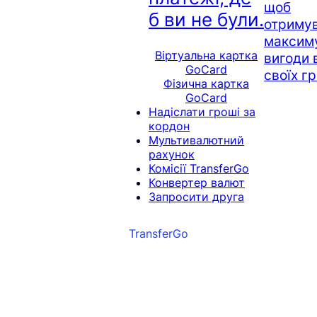
щоб
б ви не були.
отриму
максим
Віртуальна картка
вигоди 
GoCard
своїх г
Фізична картка
GoCard
Надіслати гроші за
кордон
Мультивалютний
рахунок
Комісії TransferGo
Конвертер валют
Запросити друга
TransferGo