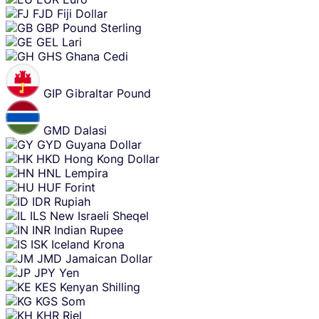
FJD
Fiji Dollar
GBP
Pound Sterling
GEL
Lari
GHS
Ghana Cedi
GIP
Gibraltar Pound
GMD
Dalasi
GYD
Guyana Dollar
HKD
Hong Kong Dollar
HNL
Lempira
HUF
Forint
IDR
Rupiah
ILS
New Israeli Sheqel
INR
Indian Rupee
ISK
Iceland Krona
JMD
Jamaican Dollar
JPY
Yen
KES
Kenyan Shilling
KGS
Som
KHR
Riel