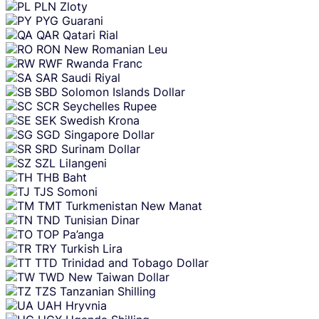
PLN
Zloty
PYG
Guarani
QAR
Qatari Rial
RON
New Romanian Leu
RWF
Rwanda Franc
SAR
Saudi Riyal
SBD
Solomon Islands Dollar
SCR
Seychelles Rupee
SEK
Swedish Krona
SGD
Singapore Dollar
SRD
Surinam Dollar
SZL
Lilangeni
THB
Baht
TJS
Somoni
TMT
Turkmenistan New Manat
TND
Tunisian Dinar
TOP
Pa’anga
TRY
Turkish Lira
TTD
Trinidad and Tobago Dollar
TWD
New Taiwan Dollar
TZS
Tanzanian Shilling
UAH
Hryvnia