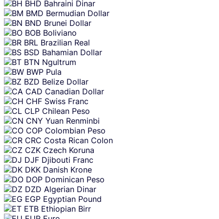
BHD
Bahraini Dinar
BMD
Bermudian Dollar
BND
Brunei Dollar
BOB
Boliviano
BRL
Brazilian Real
BSD
Bahamian Dollar
BTN
Ngultrum
BWP
Pula
BZD
Belize Dollar
CAD
Canadian Dollar
CHF
Swiss Franc
CLP
Chilean Peso
CNY
Yuan Renminbi
COP
Colombian Peso
CRC
Costa Rican Colon
CZK
Czech Koruna
DJF
Djibouti Franc
DKK
Danish Krone
DOP
Dominican Peso
DZD
Algerian Dinar
EGP
Egyptian Pound
ETB
Ethiopian Birr
EUR
Euro