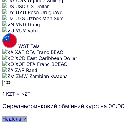
UGX
Uganda Shilling
USD
US Dollar
UYU
Peso Uruguayo
UZS
Uzbekistan Sum
VND
Dong
VUV
Vatu
WST
Tala
XAF
CFA Franc BEAC
XCD
East Caribbean Dollar
XOF
CFA Franc BCEAO
ZAR
Rand
ZMW
Zambian Kwacha
1
KZT
=
KZT
Середньоринковий обмінний курс на
00:00
Надіслати