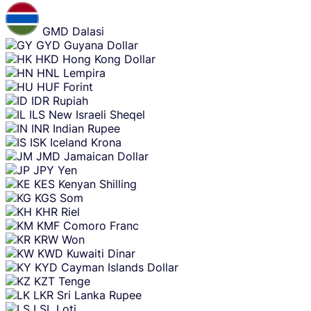
GMD
Dalasi
GYD
Guyana Dollar
HKD
Hong Kong Dollar
HNL
Lempira
HUF
Forint
IDR
Rupiah
ILS
New Israeli Sheqel
INR
Indian Rupee
ISK
Iceland Krona
JMD
Jamaican Dollar
JPY
Yen
KES
Kenyan Shilling
KGS
Som
KHR
Riel
KMF
Comoro Franc
KRW
Won
KWD
Kuwaiti Dinar
KYD
Cayman Islands Dollar
KZT
Tenge
LKR
Sri Lanka Rupee
LSL
Loti