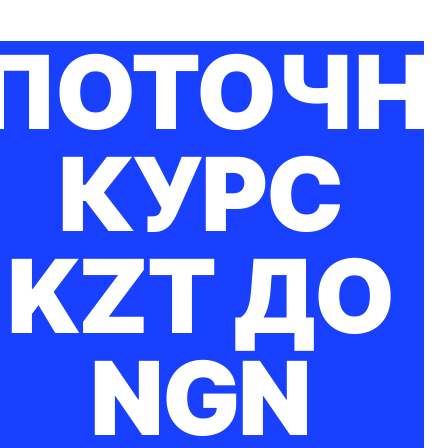
ПОТОЧН
КУРС
KZT ДО
NGN