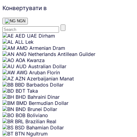
Конвертувати в
NGN
Skip
AED
UAE Dirham
content
ALL
Lek
AMD
Armenian Dram
ANG
Netherlands Antillean Guilder
AOA
Kwanza
AUD
Australian Dollar
AWG
Aruban Florin
AZN
Azerbaijanian Manat
BBD
Barbados Dollar
BDT
Taka
BHD
Bahraini Dinar
BMD
Bermudian Dollar
BND
Brunei Dollar
BOB
Boliviano
BRL
Brazilian Real
BSD
Bahamian Dollar
BTN
Ngultrum