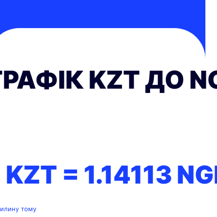
ГРАФІК KZT ДО N
1 KZT =
1.14113
NG
вилину тому