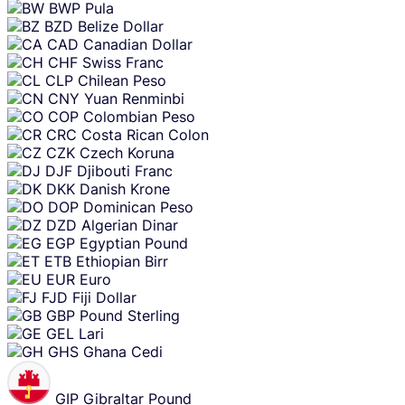
BWP
Pula
BZD
Belize Dollar
CAD
Canadian Dollar
CHF
Swiss Franc
CLP
Chilean Peso
CNY
Yuan Renminbi
COP
Colombian Peso
CRC
Costa Rican Colon
CZK
Czech Koruna
DJF
Djibouti Franc
DKK
Danish Krone
DOP
Dominican Peso
DZD
Algerian Dinar
EGP
Egyptian Pound
ETB
Ethiopian Birr
EUR
Euro
FJD
Fiji Dollar
GBP
Pound Sterling
GEL
Lari
GHS
Ghana Cedi
GIP
Gibraltar Pound