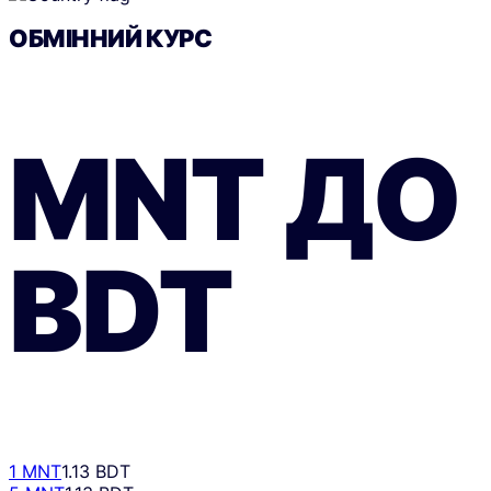
ОБМІННИЙ КУРС
MNT
ДО
BDT
1 MNT
1.13 BDT