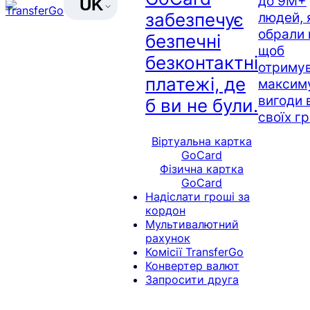
до 9M+
UK
людей, 
забезпечує
обрали 
безпечні
щоб
безконтактні
отриму
платежі, де
максим
вигоди 
б ви не були.
своїх г
Віртуальна картка
GoCard
Фізична картка
GoCard
Надіслати гроші за
кордон
Мультивалютний
рахунок
Комісії TransferGo
Конвертер валют
Запросити друга