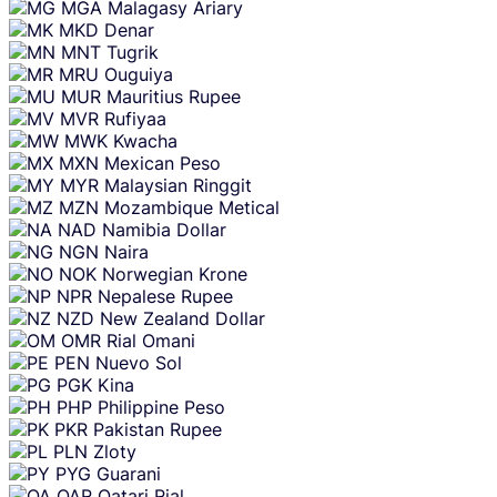
MGA
Malagasy Ariary
MKD
Denar
MNT
Tugrik
MRU
Ouguiya
MUR
Mauritius Rupee
MVR
Rufiyaa
MWK
Kwacha
MXN
Mexican Peso
MYR
Malaysian Ringgit
MZN
Mozambique Metical
NAD
Namibia Dollar
NGN
Naira
NOK
Norwegian Krone
NPR
Nepalese Rupee
NZD
New Zealand Dollar
OMR
Rial Omani
PEN
Nuevo Sol
PGK
Kina
PHP
Philippine Peso
PKR
Pakistan Rupee
PLN
Zloty
PYG
Guarani
QAR
Qatari Rial