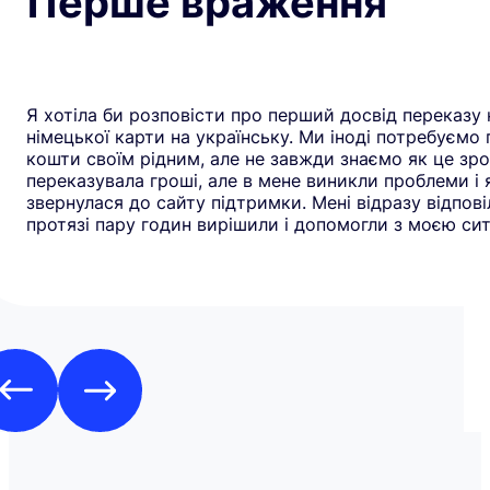
Перше враження
Я хотіла би розповісти про перший досвід переказу 
німецької карти на українську. Ми іноді потребуємо
кошти своїм рідним, але не завжди знаємо як це зро
переказувала гроші, але в мене виникли проблеми і 
звернулася до сайту підтримки. Мені відразу відповіл
протязі пару годин вирішили і допомогли з моєю сит
рекомендую всім цей додаток. Дякую**Yuliia** за до
швидку реакцію. Всім гарного дня