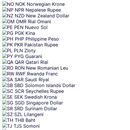
NOK
Norwegian Krone
NPR
Nepalese Rupee
NZD
New Zealand Dollar
OMR
Rial Omani
PEN
Nuevo Sol
PGK
Kina
PHP
Philippine Peso
PKR
Pakistan Rupee
PLN
Zloty
PYG
Guarani
QAR
Qatari Rial
RON
New Romanian Leu
RWF
Rwanda Franc
SAR
Saudi Riyal
SBD
Solomon Islands Dollar
SCR
Seychelles Rupee
SEK
Swedish Krona
SGD
Singapore Dollar
SRD
Surinam Dollar
SZL
Lilangeni
THB
Baht
TJS
Somoni