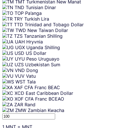
TMT
Turkmenistan New Manat
TND
Tunisian Dinar
TOP
Pa’anga
TRY
Turkish Lira
TTD
Trinidad and Tobago Dollar
TWD
New Taiwan Dollar
TZS
Tanzanian Shilling
UAH
Hryvnia
UGX
Uganda Shilling
USD
US Dollar
UYU
Peso Uruguayo
UZS
Uzbekistan Sum
VND
Dong
VUV
Vatu
WST
Tala
XAF
CFA Franc BEAC
XCD
East Caribbean Dollar
XOF
CFA Franc BCEAO
ZAR
Rand
ZMW
Zambian Kwacha
1
MNT
=
MNT