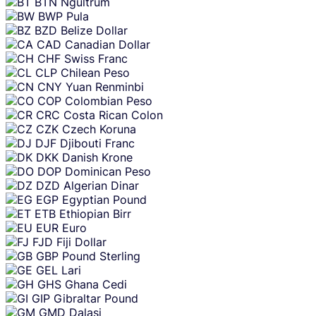
BTN
Ngultrum
BWP
Pula
BZD
Belize Dollar
CAD
Canadian Dollar
CHF
Swiss Franc
CLP
Chilean Peso
CNY
Yuan Renminbi
COP
Colombian Peso
CRC
Costa Rican Colon
CZK
Czech Koruna
DJF
Djibouti Franc
DKK
Danish Krone
DOP
Dominican Peso
DZD
Algerian Dinar
EGP
Egyptian Pound
ETB
Ethiopian Birr
EUR
Euro
FJD
Fiji Dollar
GBP
Pound Sterling
GEL
Lari
GHS
Ghana Cedi
GIP
Gibraltar Pound
GMD
Dalasi