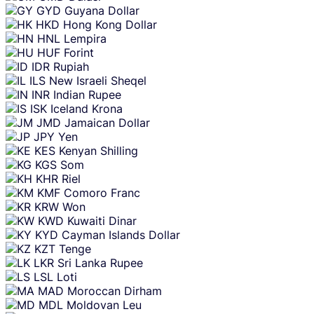
GYD
Guyana Dollar
HKD
Hong Kong Dollar
HNL
Lempira
HUF
Forint
IDR
Rupiah
ILS
New Israeli Sheqel
INR
Indian Rupee
ISK
Iceland Krona
JMD
Jamaican Dollar
JPY
Yen
KES
Kenyan Shilling
KGS
Som
KHR
Riel
KMF
Comoro Franc
KRW
Won
KWD
Kuwaiti Dinar
KYD
Cayman Islands Dollar
KZT
Tenge
LKR
Sri Lanka Rupee
LSL
Loti
MAD
Moroccan Dirham
MDL
Moldovan Leu