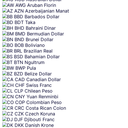
AWG
Aruban Florin
AZN
Azerbaijanian Manat
BBD
Barbados Dollar
BDT
Taka
BHD
Bahraini Dinar
BMD
Bermudian Dollar
BND
Brunei Dollar
BOB
Boliviano
BRL
Brazilian Real
BSD
Bahamian Dollar
BTN
Ngultrum
BWP
Pula
BZD
Belize Dollar
CAD
Canadian Dollar
CHF
Swiss Franc
CLP
Chilean Peso
CNY
Yuan Renminbi
COP
Colombian Peso
CRC
Costa Rican Colon
CZK
Czech Koruna
DJF
Djibouti Franc
DKK
Danish Krone