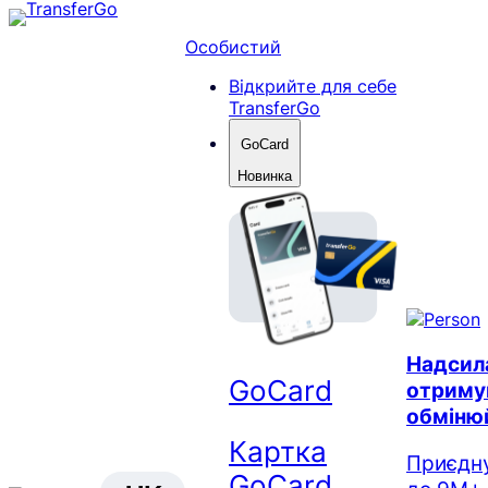
Перейти
до
Особистий
вмісту
Відкрийте для себе
TransferGo
GoCard
Новинка
Надсил
GoCard
отриму
обміню
Картка
Приєдн
GoCard