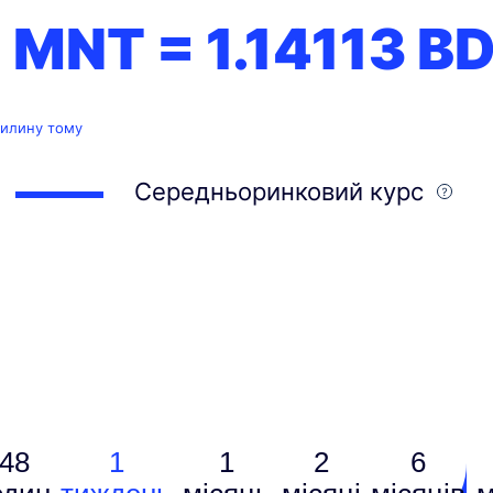
1 MNT =
1.14113
B
вилину тому
Середньоринковий курс
48
1
1
2
6