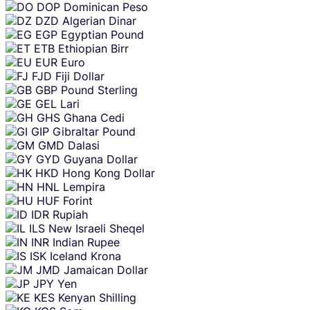
DOP
Dominican Peso
DZD
Algerian Dinar
EGP
Egyptian Pound
ETB
Ethiopian Birr
EUR
Euro
FJD
Fiji Dollar
GBP
Pound Sterling
GEL
Lari
GHS
Ghana Cedi
GIP
Gibraltar Pound
GMD
Dalasi
GYD
Guyana Dollar
HKD
Hong Kong Dollar
HNL
Lempira
HUF
Forint
IDR
Rupiah
ILS
New Israeli Sheqel
INR
Indian Rupee
ISK
Iceland Krona
JMD
Jamaican Dollar
JPY
Yen
KES
Kenyan Shilling