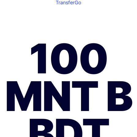
TransferGo
100
MNT В
BDT