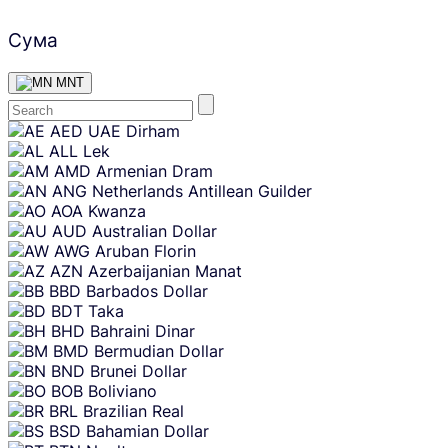
Сума
MNT
Skip
AED
UAE Dirham
content
ALL
Lek
AMD
Armenian Dram
ANG
Netherlands Antillean Guilder
AOA
Kwanza
AUD
Australian Dollar
AWG
Aruban Florin
AZN
Azerbaijanian Manat
BBD
Barbados Dollar
BDT
Taka
BHD
Bahraini Dinar
BMD
Bermudian Dollar
BND
Brunei Dollar
BOB
Boliviano
BRL
Brazilian Real
BSD
Bahamian Dollar