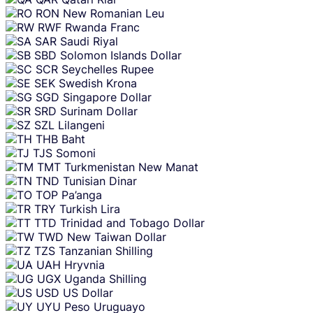
RON
New Romanian Leu
RWF
Rwanda Franc
SAR
Saudi Riyal
SBD
Solomon Islands Dollar
SCR
Seychelles Rupee
SEK
Swedish Krona
SGD
Singapore Dollar
SRD
Surinam Dollar
SZL
Lilangeni
THB
Baht
TJS
Somoni
TMT
Turkmenistan New Manat
TND
Tunisian Dinar
TOP
Pa’anga
TRY
Turkish Lira
TTD
Trinidad and Tobago Dollar
TWD
New Taiwan Dollar
TZS
Tanzanian Shilling
UAH
Hryvnia
UGX
Uganda Shilling
USD
US Dollar
UYU
Peso Uruguayo