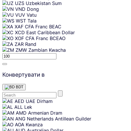
UZS
Uzbekistan Sum
VND
Dong
VUV
Vatu
WST
Tala
XAF
CFA Franc BEAC
XCD
East Caribbean Dollar
XOF
CFA Franc BCEAO
ZAR
Rand
ZMW
Zambian Kwacha
Конвертувати в
BDT
Skip
AED
UAE Dirham
content
ALL
Lek
AMD
Armenian Dram
ANG
Netherlands Antillean Guilder
AOA
Kwanza
AUD
Australian Dollar