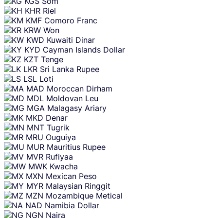
KGS
Som
KHR
Riel
KMF
Comoro Franc
KRW
Won
KWD
Kuwaiti Dinar
KYD
Cayman Islands Dollar
KZT
Tenge
LKR
Sri Lanka Rupee
LSL
Loti
MAD
Moroccan Dirham
MDL
Moldovan Leu
MGA
Malagasy Ariary
MKD
Denar
MNT
Tugrik
MRU
Ouguiya
MUR
Mauritius Rupee
MVR
Rufiyaa
MWK
Kwacha
MXN
Mexican Peso
MYR
Malaysian Ringgit
MZN
Mozambique Metical
NAD
Namibia Dollar
NGN
Naira