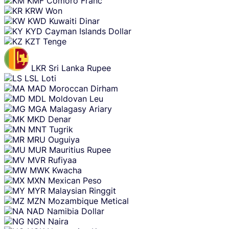
KMF
Comoro Franc
KRW
Won
KWD
Kuwaiti Dinar
KYD
Cayman Islands Dollar
KZT
Tenge
LKR
Sri Lanka Rupee
LSL
Loti
MAD
Moroccan Dirham
MDL
Moldovan Leu
MGA
Malagasy Ariary
MKD
Denar
MNT
Tugrik
MRU
Ouguiya
MUR
Mauritius Rupee
MVR
Rufiyaa
MWK
Kwacha
MXN
Mexican Peso
MYR
Malaysian Ringgit
MZN
Mozambique Metical
NAD
Namibia Dollar
NGN
Naira