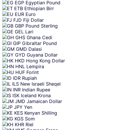
EGP
Egyptian Pound
ETB
Ethiopian Birr
EUR
Euro
FJD
Fiji Dollar
GBP
Pound Sterling
GEL
Lari
GHS
Ghana Cedi
GIP
Gibraltar Pound
GMD
Dalasi
GYD
Guyana Dollar
HKD
Hong Kong Dollar
HNL
Lempira
HUF
Forint
IDR
Rupiah
ILS
New Israeli Sheqel
INR
Indian Rupee
ISK
Iceland Krona
JMD
Jamaican Dollar
JPY
Yen
KES
Kenyan Shilling
KGS
Som
KHR
Riel