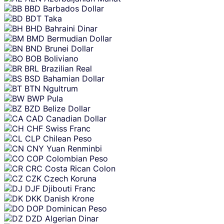
BBD
Barbados Dollar
BDT
Taka
BHD
Bahraini Dinar
BMD
Bermudian Dollar
BND
Brunei Dollar
BOB
Boliviano
BRL
Brazilian Real
BSD
Bahamian Dollar
BTN
Ngultrum
BWP
Pula
BZD
Belize Dollar
CAD
Canadian Dollar
CHF
Swiss Franc
CLP
Chilean Peso
CNY
Yuan Renminbi
COP
Colombian Peso
CRC
Costa Rican Colon
CZK
Czech Koruna
DJF
Djibouti Franc
DKK
Danish Krone
DOP
Dominican Peso
DZD
Algerian Dinar