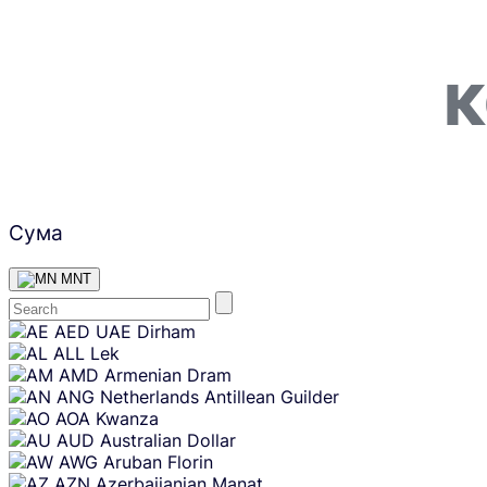
К
Сума
MNT
Skip
AED
UAE Dirham
content
ALL
Lek
AMD
Armenian Dram
ANG
Netherlands Antillean Guilder
AOA
Kwanza
AUD
Australian Dollar
AWG
Aruban Florin
AZN
Azerbaijanian Manat