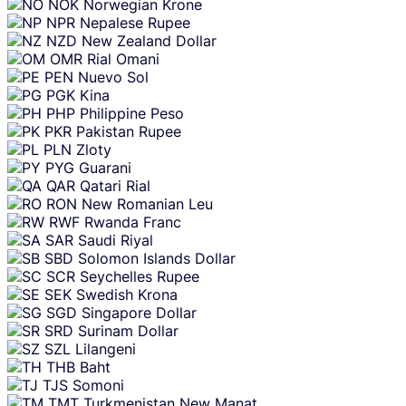
NOK
Norwegian Krone
NPR
Nepalese Rupee
NZD
New Zealand Dollar
OMR
Rial Omani
PEN
Nuevo Sol
PGK
Kina
PHP
Philippine Peso
PKR
Pakistan Rupee
PLN
Zloty
PYG
Guarani
QAR
Qatari Rial
RON
New Romanian Leu
RWF
Rwanda Franc
SAR
Saudi Riyal
SBD
Solomon Islands Dollar
SCR
Seychelles Rupee
SEK
Swedish Krona
SGD
Singapore Dollar
SRD
Surinam Dollar
SZL
Lilangeni
THB
Baht
TJS
Somoni
TMT
Turkmenistan New Manat