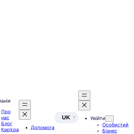
анія
Про
UK
нас
Увійти
Блог
Особистий
Допомога
Кар’єра
Бізнес