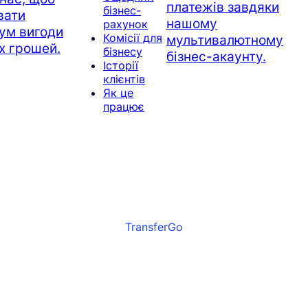
платежів завдяки
бізнес-
вати
нашому
рахунок
ум вигоди
Комісії для
мультивалютному
їх грошей.
бізнесу
бізнес-акаунту.
Історії
клієнтів
Як це
працює
TransferGo