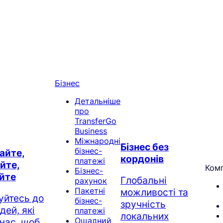
Бізнес
Детальніше
про
TransferGo
Business
Міжнародні
Бізнес без
бізнес-
айте,
кордонів
платежі
йте,
Комп
Бізнес-
йте
Глобальні
рахунок
Пакетні
можливості та
уйтесь до
бізнес-
зручність
ей, які
платежі
локальних
Ощадний
нас, щоб