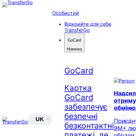
Перейти
до
Особистий
вмісту
Відкрийте для себе
TransferGo
GoCard
Новинка
GoCard
Картка
Надсил
GoCard
отриму
забезпечує
обміню
безпечні
UK
Приєдн
безконтактні
9M+ люд
платежі, де
обрали 