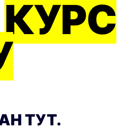
H
КУРС
У
AH ТУТ.