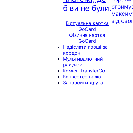
отриму
б ви не були.
максим
від сво
Віртуальна картка
GoCard
Фізична картка
GoCard
Надіслати гроші за
кордон
Мультивалютний
рахунок
Комісії TransferGo
Конвертер валют
Запросити друга