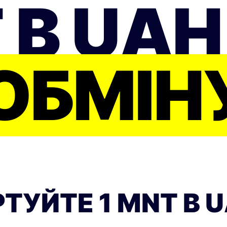
 В UA
ОБМІН
ТУЙТЕ 1 MNT В U