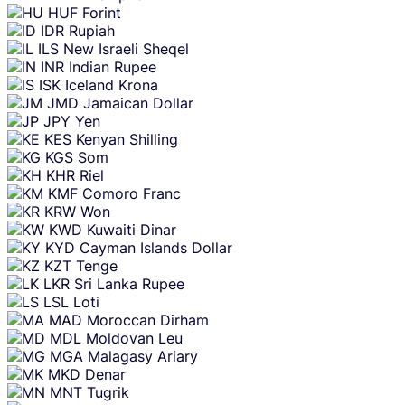
HUF
Forint
IDR
Rupiah
ILS
New Israeli Sheqel
INR
Indian Rupee
ISK
Iceland Krona
JMD
Jamaican Dollar
JPY
Yen
KES
Kenyan Shilling
KGS
Som
KHR
Riel
KMF
Comoro Franc
KRW
Won
KWD
Kuwaiti Dinar
KYD
Cayman Islands Dollar
KZT
Tenge
LKR
Sri Lanka Rupee
LSL
Loti
MAD
Moroccan Dirham
MDL
Moldovan Leu
MGA
Malagasy Ariary
MKD
Denar
MNT
Tugrik