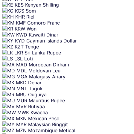
KES
Kenyan Shilling
KGS
Som
KHR
Riel
KMF
Comoro Franc
KRW
Won
KWD
Kuwaiti Dinar
KYD
Cayman Islands Dollar
KZT
Tenge
LKR
Sri Lanka Rupee
LSL
Loti
MAD
Moroccan Dirham
MDL
Moldovan Leu
MGA
Malagasy Ariary
MKD
Denar
MNT
Tugrik
MRU
Ouguiya
MUR
Mauritius Rupee
MVR
Rufiyaa
MWK
Kwacha
MXN
Mexican Peso
MYR
Malaysian Ringgit
MZN
Mozambique Metical