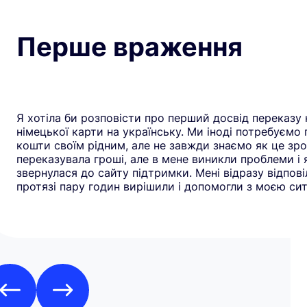
Перше враження
Я хотіла би розповісти про перший досвід переказу 
німецької карти на українську. Ми іноді потребуємо
кошти своїм рідним, але не завжди знаємо як це зро
переказувала гроші, але в мене виникли проблеми і 
звернулася до сайту підтримки. Мені відразу відповіл
протязі пару годин вирішили і допомогли з моєю сит
рекомендую всім цей додаток. Дякую**Yuliia** за до
швидку реакцію. Всім гарного дня