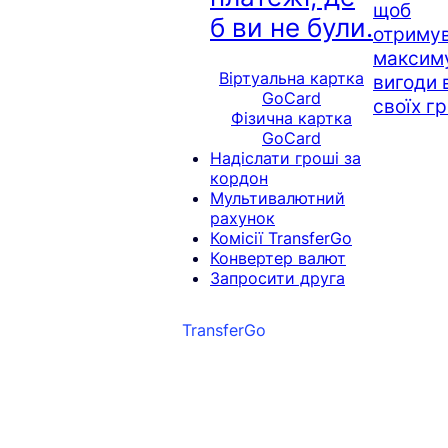
щоб
б ви не були.
отриму
максим
Віртуальна картка
вигоди 
GoCard
своїх г
Фізична картка
GoCard
Надіслати гроші за
кордон
Мультивалютний
рахунок
Комісії TransferGo
Конвертер валют
Запросити друга
TransferGo