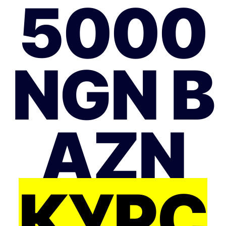
5000
NGN В
AZN
КУРС