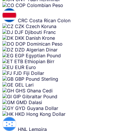
COP
Colombian Peso
CRC
Costa Rican Colon
CZK
Czech Koruna
DJF
Djibouti Franc
DKK
Danish Krone
DOP
Dominican Peso
DZD
Algerian Dinar
EGP
Egyptian Pound
ETB
Ethiopian Birr
EUR
Euro
FJD
Fiji Dollar
GBP
Pound Sterling
GEL
Lari
GHS
Ghana Cedi
GIP
Gibraltar Pound
GMD
Dalasi
GYD
Guyana Dollar
HKD
Hong Kong Dollar
HNL
Lempira