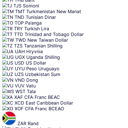
THB
Baht
TJS
Somoni
TMT
Turkmenistan New Manat
TND
Tunisian Dinar
TOP
Pa’anga
TRY
Turkish Lira
TTD
Trinidad and Tobago Dollar
TWD
New Taiwan Dollar
TZS
Tanzanian Shilling
UAH
Hryvnia
UGX
Uganda Shilling
USD
US Dollar
UYU
Peso Uruguayo
UZS
Uzbekistan Sum
VND
Dong
VUV
Vatu
WST
Tala
XAF
CFA Franc BEAC
XCD
East Caribbean Dollar
XOF
CFA Franc BCEAO
ZAR
Rand