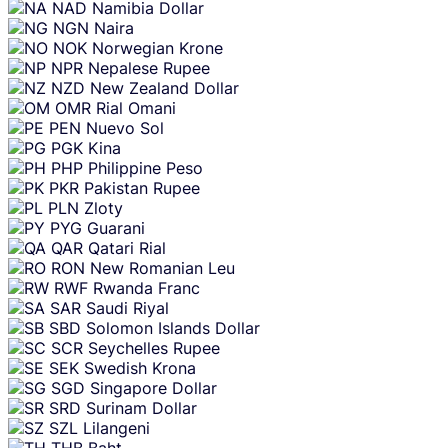
NAD
Namibia Dollar
NGN
Naira
NOK
Norwegian Krone
NPR
Nepalese Rupee
NZD
New Zealand Dollar
OMR
Rial Omani
PEN
Nuevo Sol
PGK
Kina
PHP
Philippine Peso
PKR
Pakistan Rupee
PLN
Zloty
PYG
Guarani
QAR
Qatari Rial
RON
New Romanian Leu
RWF
Rwanda Franc
SAR
Saudi Riyal
SBD
Solomon Islands Dollar
SCR
Seychelles Rupee
SEK
Swedish Krona
SGD
Singapore Dollar
SRD
Surinam Dollar
SZL
Lilangeni