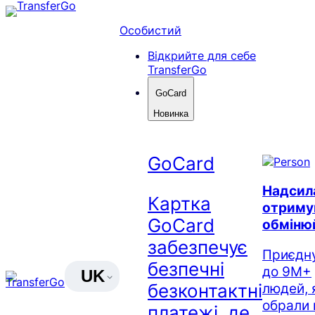
Перейти
до
Особистий
вмісту
Відкрийте для себе
TransferGo
GoCard
Новинка
GoCard
Надсил
Картка
отриму
GoCard
обміню
забезпечує
Приєдн
безпечні
до 9M+
UK
безконтактні
людей, 
обрали 
платежі, де