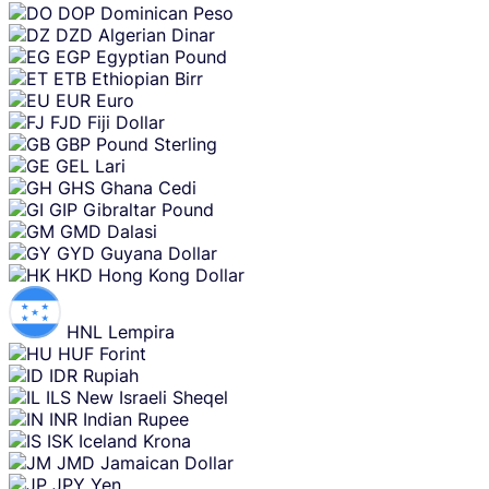
DOP
Dominican Peso
DZD
Algerian Dinar
EGP
Egyptian Pound
ETB
Ethiopian Birr
EUR
Euro
FJD
Fiji Dollar
GBP
Pound Sterling
GEL
Lari
GHS
Ghana Cedi
GIP
Gibraltar Pound
GMD
Dalasi
GYD
Guyana Dollar
HKD
Hong Kong Dollar
HNL
Lempira
HUF
Forint
IDR
Rupiah
ILS
New Israeli Sheqel
INR
Indian Rupee
ISK
Iceland Krona
JMD
Jamaican Dollar
JPY
Yen