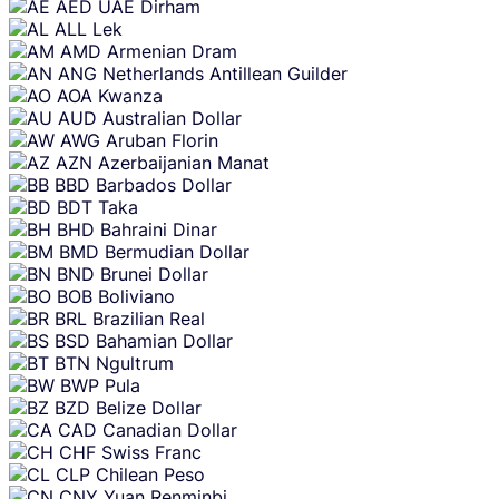
Skip
AED
UAE Dirham
content
ALL
Lek
AMD
Armenian Dram
ANG
Netherlands Antillean Guilder
AOA
Kwanza
AUD
Australian Dollar
AWG
Aruban Florin
AZN
Azerbaijanian Manat
BBD
Barbados Dollar
BDT
Taka
BHD
Bahraini Dinar
BMD
Bermudian Dollar
BND
Brunei Dollar
BOB
Boliviano
BRL
Brazilian Real
BSD
Bahamian Dollar
BTN
Ngultrum
BWP
Pula
BZD
Belize Dollar
CAD
Canadian Dollar
CHF
Swiss Franc
CLP
Chilean Peso
CNY
Yuan Renminbi