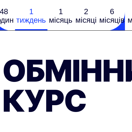
48
1
1
2
6
один
тиждень
місяць
місяці
місяців
м
ОБМІНН
КУРС