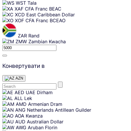
WST
Tala
XAF
CFA Franc BEAC
XCD
East Caribbean Dollar
XOF
CFA Franc BCEAO
ZAR
Rand
ZMW
Zambian Kwacha
Конвертувати в
AZN
Skip
AED
UAE Dirham
content
ALL
Lek
AMD
Armenian Dram
ANG
Netherlands Antillean Guilder
AOA
Kwanza
AUD
Australian Dollar
AWG
Aruban Florin