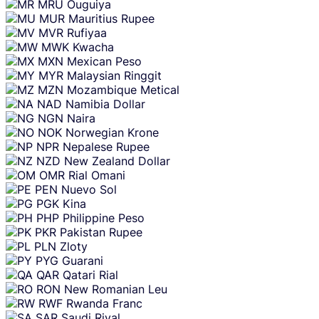
MRU
Ouguiya
MUR
Mauritius Rupee
MVR
Rufiyaa
MWK
Kwacha
MXN
Mexican Peso
MYR
Malaysian Ringgit
MZN
Mozambique Metical
NAD
Namibia Dollar
NGN
Naira
NOK
Norwegian Krone
NPR
Nepalese Rupee
NZD
New Zealand Dollar
OMR
Rial Omani
PEN
Nuevo Sol
PGK
Kina
PHP
Philippine Peso
PKR
Pakistan Rupee
PLN
Zloty
PYG
Guarani
QAR
Qatari Rial
RON
New Romanian Leu
RWF
Rwanda Franc
SAR
Saudi Riyal