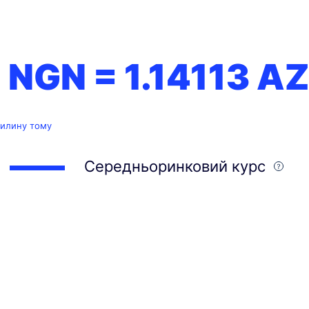
1 NGN =
1.14113
AZ
вилину тому
Середньоринковий курс