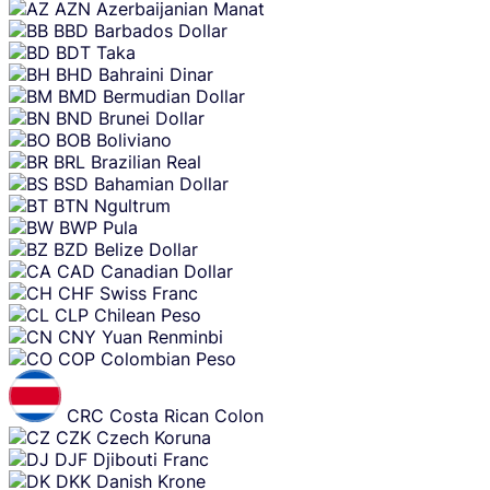
AZN
Azerbaijanian Manat
BBD
Barbados Dollar
BDT
Taka
BHD
Bahraini Dinar
BMD
Bermudian Dollar
BND
Brunei Dollar
BOB
Boliviano
BRL
Brazilian Real
BSD
Bahamian Dollar
BTN
Ngultrum
BWP
Pula
BZD
Belize Dollar
CAD
Canadian Dollar
CHF
Swiss Franc
CLP
Chilean Peso
CNY
Yuan Renminbi
COP
Colombian Peso
CRC
Costa Rican Colon
CZK
Czech Koruna
DJF
Djibouti Franc
DKK
Danish Krone