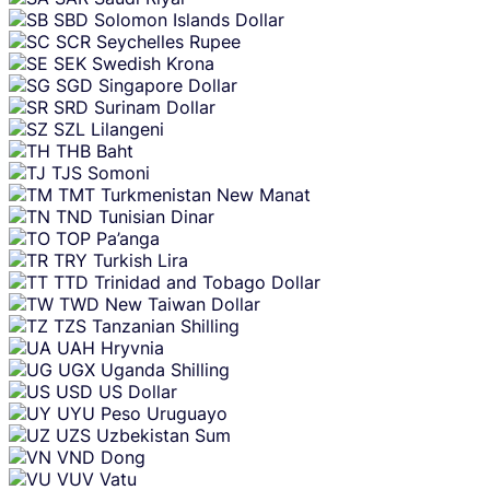
SBD
Solomon Islands Dollar
SCR
Seychelles Rupee
SEK
Swedish Krona
SGD
Singapore Dollar
SRD
Surinam Dollar
SZL
Lilangeni
THB
Baht
TJS
Somoni
TMT
Turkmenistan New Manat
TND
Tunisian Dinar
TOP
Pa’anga
TRY
Turkish Lira
TTD
Trinidad and Tobago Dollar
TWD
New Taiwan Dollar
TZS
Tanzanian Shilling
UAH
Hryvnia
UGX
Uganda Shilling
USD
US Dollar
UYU
Peso Uruguayo
UZS
Uzbekistan Sum
VND
Dong
VUV
Vatu