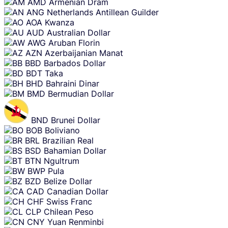
AMD
Armenian Dram
ANG
Netherlands Antillean Guilder
AOA
Kwanza
AUD
Australian Dollar
AWG
Aruban Florin
AZN
Azerbaijanian Manat
BBD
Barbados Dollar
BDT
Taka
BHD
Bahraini Dinar
BMD
Bermudian Dollar
BND
Brunei Dollar
BOB
Boliviano
BRL
Brazilian Real
BSD
Bahamian Dollar
BTN
Ngultrum
BWP
Pula
BZD
Belize Dollar
CAD
Canadian Dollar
CHF
Swiss Franc
CLP
Chilean Peso
CNY
Yuan Renminbi