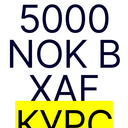
5000
NOK В
XAF
КУРС