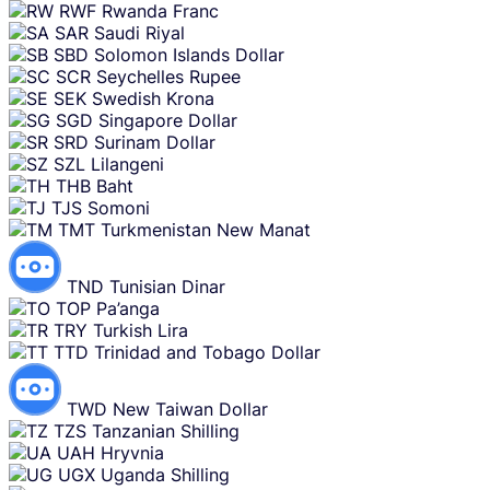
RWF
Rwanda Franc
SAR
Saudi Riyal
SBD
Solomon Islands Dollar
SCR
Seychelles Rupee
SEK
Swedish Krona
SGD
Singapore Dollar
SRD
Surinam Dollar
SZL
Lilangeni
THB
Baht
TJS
Somoni
TMT
Turkmenistan New Manat
TND
Tunisian Dinar
TOP
Pa’anga
TRY
Turkish Lira
TTD
Trinidad and Tobago Dollar
TWD
New Taiwan Dollar
TZS
Tanzanian Shilling
UAH
Hryvnia
UGX
Uganda Shilling