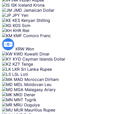
INR
Indian Rupee
ISK
Iceland Krona
JMD
Jamaican Dollar
JPY
Yen
KES
Kenyan Shilling
KGS
Som
KHR
Riel
KMF
Comoro Franc
KRW
Won
KWD
Kuwaiti Dinar
KYD
Cayman Islands Dollar
KZT
Tenge
LKR
Sri Lanka Rupee
LSL
Loti
MAD
Moroccan Dirham
MDL
Moldovan Leu
MGA
Malagasy Ariary
MKD
Denar
MNT
Tugrik
MRU
Ouguiya
MUR
Mauritius Rupee