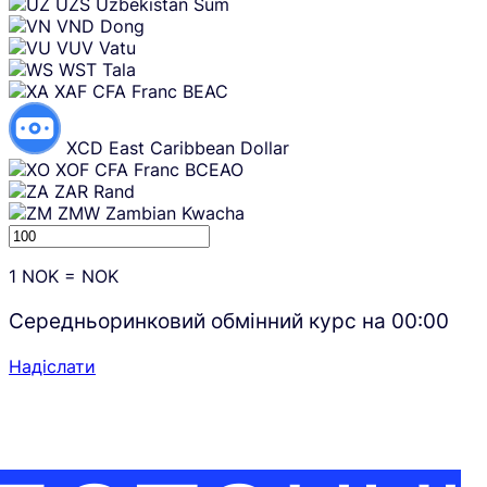
UZS
Uzbekistan Sum
VND
Dong
VUV
Vatu
WST
Tala
XAF
CFA Franc BEAC
XCD
East Caribbean Dollar
XOF
CFA Franc BCEAO
ZAR
Rand
ZMW
Zambian Kwacha
1
NOK
=
NOK
Середньоринковий обмінний курс на
00:00
Надіслати