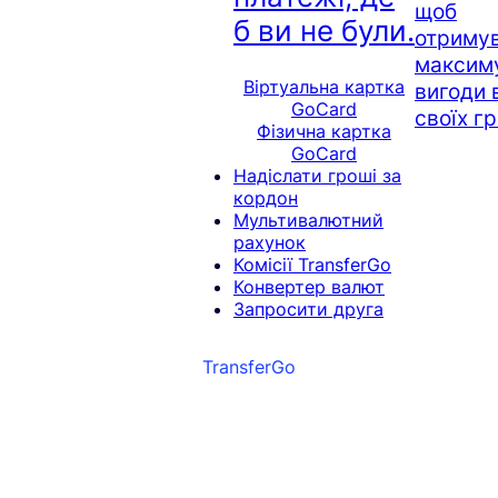
щоб
б ви не були.
отриму
максим
Віртуальна картка
вигоди 
GoCard
своїх г
Фізична картка
GoCard
Надіслати гроші за
кордон
Мультивалютний
рахунок
Комісії TransferGo
Конвертер валют
Запросити друга
TransferGo