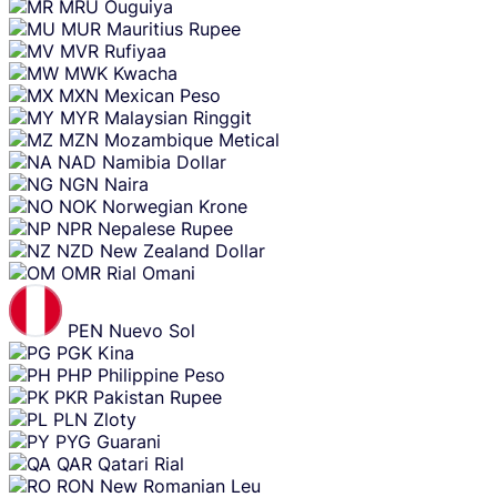
MRU
Ouguiya
MUR
Mauritius Rupee
MVR
Rufiyaa
MWK
Kwacha
MXN
Mexican Peso
MYR
Malaysian Ringgit
MZN
Mozambique Metical
NAD
Namibia Dollar
NGN
Naira
NOK
Norwegian Krone
NPR
Nepalese Rupee
NZD
New Zealand Dollar
OMR
Rial Omani
PEN
Nuevo Sol
PGK
Kina
PHP
Philippine Peso
PKR
Pakistan Rupee
PLN
Zloty
PYG
Guarani
QAR
Qatari Rial
RON
New Romanian Leu