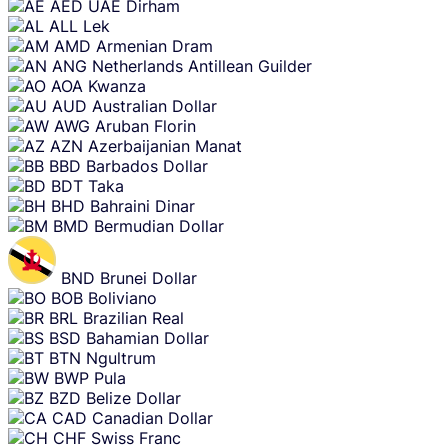
Skip
AED
UAE Dirham
content
ALL
Lek
AMD
Armenian Dram
ANG
Netherlands Antillean Guilder
AOA
Kwanza
AUD
Australian Dollar
AWG
Aruban Florin
AZN
Azerbaijanian Manat
BBD
Barbados Dollar
BDT
Taka
BHD
Bahraini Dinar
BMD
Bermudian Dollar
BND
Brunei Dollar
BOB
Boliviano
BRL
Brazilian Real
BSD
Bahamian Dollar
BTN
Ngultrum
BWP
Pula
BZD
Belize Dollar
CAD
Canadian Dollar
CHF
Swiss Franc