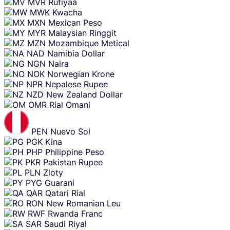
MVR
Rufiyaa
MWK
Kwacha
MXN
Mexican Peso
MYR
Malaysian Ringgit
MZN
Mozambique Metical
NAD
Namibia Dollar
NGN
Naira
NOK
Norwegian Krone
NPR
Nepalese Rupee
NZD
New Zealand Dollar
OMR
Rial Omani
PEN
Nuevo Sol
PGK
Kina
PHP
Philippine Peso
PKR
Pakistan Rupee
PLN
Zloty
PYG
Guarani
QAR
Qatari Rial
RON
New Romanian Leu
RWF
Rwanda Franc
SAR
Saudi Riyal