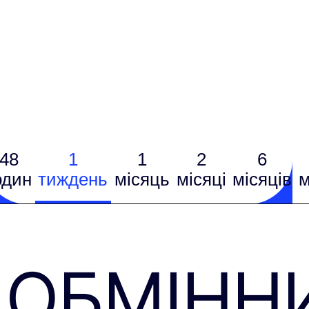
48
1
1
2
6
один
тиждень
місяць
місяці
місяців
м
ОБМІНН