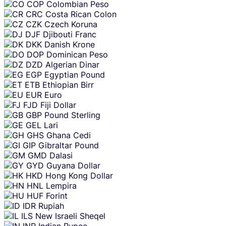
COP
Colombian Peso
CRC
Costa Rican Colon
CZK
Czech Koruna
DJF
Djibouti Franc
DKK
Danish Krone
DOP
Dominican Peso
DZD
Algerian Dinar
EGP
Egyptian Pound
ETB
Ethiopian Birr
EUR
Euro
FJD
Fiji Dollar
GBP
Pound Sterling
GEL
Lari
GHS
Ghana Cedi
GIP
Gibraltar Pound
GMD
Dalasi
GYD
Guyana Dollar
HKD
Hong Kong Dollar
HNL
Lempira
HUF
Forint
IDR
Rupiah
ILS
New Israeli Sheqel