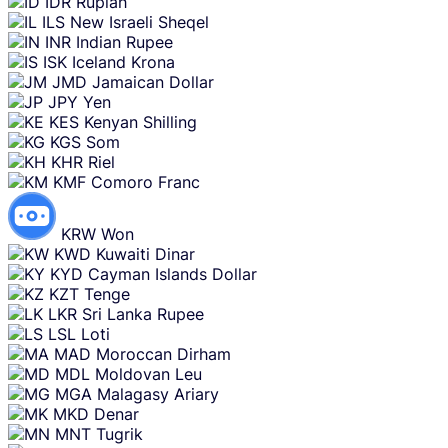
IDR
Rupiah
ILS
New Israeli Sheqel
INR
Indian Rupee
ISK
Iceland Krona
JMD
Jamaican Dollar
JPY
Yen
KES
Kenyan Shilling
KGS
Som
KHR
Riel
KMF
Comoro Franc
KRW
Won
KWD
Kuwaiti Dinar
KYD
Cayman Islands Dollar
KZT
Tenge
LKR
Sri Lanka Rupee
LSL
Loti
MAD
Moroccan Dirham
MDL
Moldovan Leu
MGA
Malagasy Ariary
MKD
Denar
MNT
Tugrik