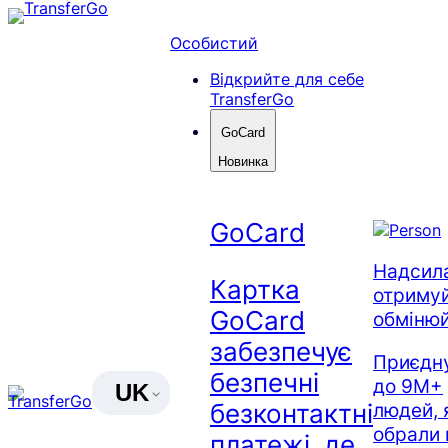
Перейти
до
Особистий
вмісту
Відкрийте для себе
TransferGo
GoCard
Новинка
GoCard
Надсила
Картка
отримуй
GoCard
обміню
забезпечує
Приєдн
безпечні
до 9M+
UK
безконтактні
людей, 
обрали 
платежі, де