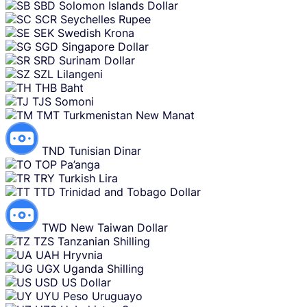
SBD
Solomon Islands Dollar
SCR
Seychelles Rupee
SEK
Swedish Krona
SGD
Singapore Dollar
SRD
Surinam Dollar
SZL
Lilangeni
THB
Baht
TJS
Somoni
TMT
Turkmenistan New Manat
TND
Tunisian Dinar
TOP
Pa’anga
TRY
Turkish Lira
TTD
Trinidad and Tobago Dollar
TWD
New Taiwan Dollar
TZS
Tanzanian Shilling
UAH
Hryvnia
UGX
Uganda Shilling
USD
US Dollar
UYU
Peso Uruguayo