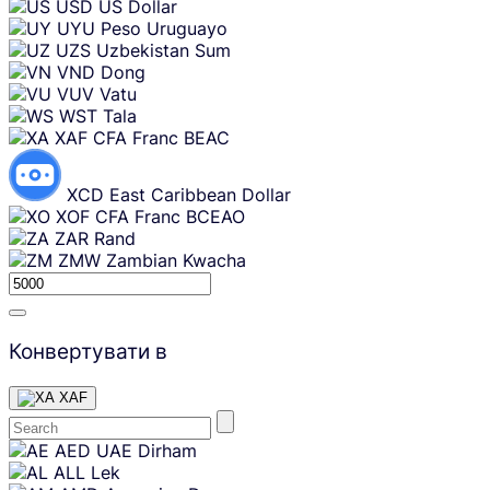
USD
US Dollar
UYU
Peso Uruguayo
UZS
Uzbekistan Sum
VND
Dong
VUV
Vatu
WST
Tala
XAF
CFA Franc BEAC
XCD
East Caribbean Dollar
XOF
CFA Franc BCEAO
ZAR
Rand
ZMW
Zambian Kwacha
Конвертувати в
XAF
Skip
AED
UAE Dirham
content
ALL
Lek