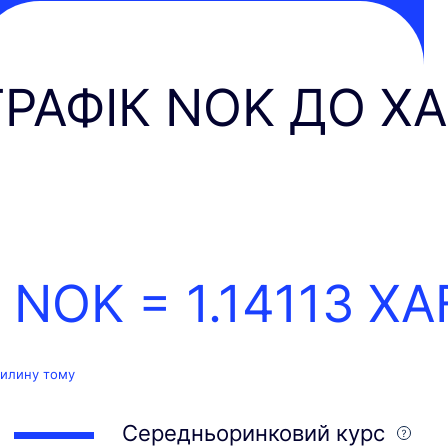
ГРАФІК NOK ДО XA
1 NOK =
1.14113
XA
вилину тому
Середньоринковий курс