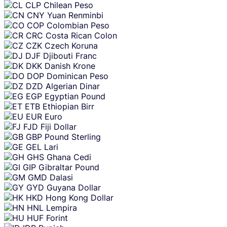
CLP
Chilean Peso
CNY
Yuan Renminbi
COP
Colombian Peso
CRC
Costa Rican Colon
CZK
Czech Koruna
DJF
Djibouti Franc
DKK
Danish Krone
DOP
Dominican Peso
DZD
Algerian Dinar
EGP
Egyptian Pound
ETB
Ethiopian Birr
EUR
Euro
FJD
Fiji Dollar
GBP
Pound Sterling
GEL
Lari
GHS
Ghana Cedi
GIP
Gibraltar Pound
GMD
Dalasi
GYD
Guyana Dollar
HKD
Hong Kong Dollar
HNL
Lempira
HUF
Forint