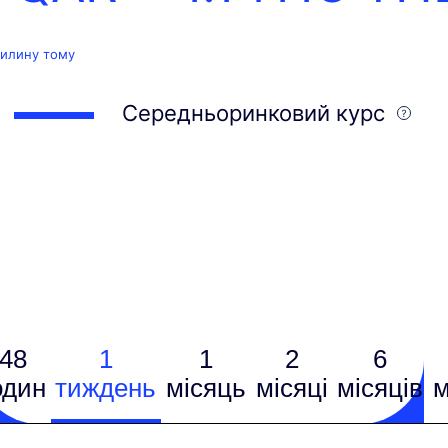
вилину тому
Середньоринковий курс
48
1
1
2
6
один
тиждень
місяць
місяці
місяців
м