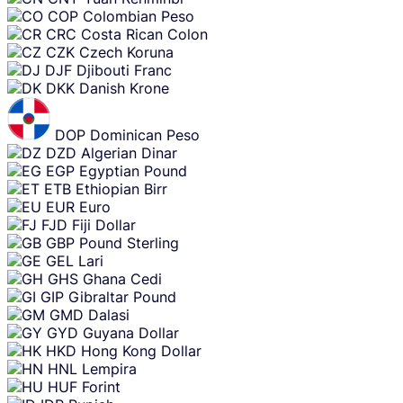
COP
Colombian Peso
CRC
Costa Rican Colon
CZK
Czech Koruna
DJF
Djibouti Franc
DKK
Danish Krone
DOP
Dominican Peso
DZD
Algerian Dinar
EGP
Egyptian Pound
ETB
Ethiopian Birr
EUR
Euro
FJD
Fiji Dollar
GBP
Pound Sterling
GEL
Lari
GHS
Ghana Cedi
GIP
Gibraltar Pound
GMD
Dalasi
GYD
Guyana Dollar
HKD
Hong Kong Dollar
HNL
Lempira
HUF
Forint