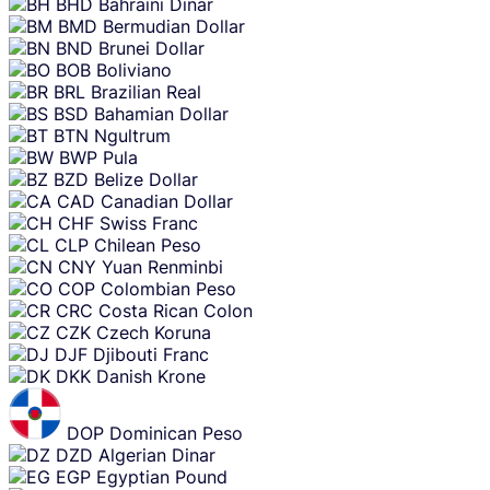
BHD
Bahraini Dinar
BMD
Bermudian Dollar
BND
Brunei Dollar
BOB
Boliviano
BRL
Brazilian Real
BSD
Bahamian Dollar
BTN
Ngultrum
BWP
Pula
BZD
Belize Dollar
CAD
Canadian Dollar
CHF
Swiss Franc
CLP
Chilean Peso
CNY
Yuan Renminbi
COP
Colombian Peso
CRC
Costa Rican Colon
CZK
Czech Koruna
DJF
Djibouti Franc
DKK
Danish Krone
DOP
Dominican Peso
DZD
Algerian Dinar
EGP
Egyptian Pound