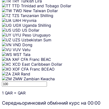
TRY
Turkish Lira
TTD
Trinidad and Tobago Dollar
TWD
New Taiwan Dollar
TZS
Tanzanian Shilling
UAH
Hryvnia
UGX
Uganda Shilling
USD
US Dollar
UYU
Peso Uruguayo
UZS
Uzbekistan Sum
VND
Dong
VUV
Vatu
WST
Tala
XAF
CFA Franc BEAC
XCD
East Caribbean Dollar
XOF
CFA Franc BCEAO
ZAR
Rand
ZMW
Zambian Kwacha
1
QAR
=
QAR
Середньоринковий обмінний курс на
00:00