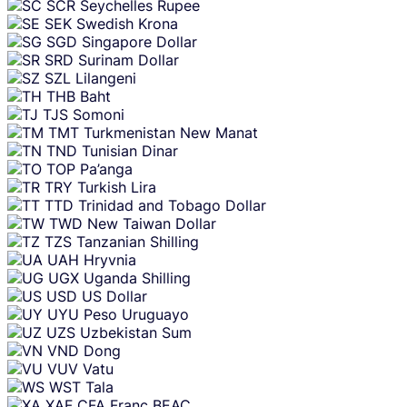
SCR
Seychelles Rupee
SEK
Swedish Krona
SGD
Singapore Dollar
SRD
Surinam Dollar
SZL
Lilangeni
THB
Baht
TJS
Somoni
TMT
Turkmenistan New Manat
TND
Tunisian Dinar
TOP
Pa’anga
TRY
Turkish Lira
TTD
Trinidad and Tobago Dollar
TWD
New Taiwan Dollar
TZS
Tanzanian Shilling
UAH
Hryvnia
UGX
Uganda Shilling
USD
US Dollar
UYU
Peso Uruguayo
UZS
Uzbekistan Sum
VND
Dong
VUV
Vatu
WST
Tala
XAF
CFA Franc BEAC