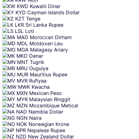
KRW
Won
KWD
Kuwaiti Dinar
KYD
Cayman Islands Dollar
KZT
Tenge
LKR
Sri Lanka Rupee
LSL
Loti
MAD
Moroccan Dirham
MDL
Moldovan Leu
MGA
Malagasy Ariary
MKD
Denar
MNT
Tugrik
MRU
Ouguiya
MUR
Mauritius Rupee
MVR
Rufiyaa
MWK
Kwacha
MXN
Mexican Peso
MYR
Malaysian Ringgit
MZN
Mozambique Metical
NAD
Namibia Dollar
NGN
Naira
NOK
Norwegian Krone
NPR
Nepalese Rupee
NZD
New Zealand Dollar