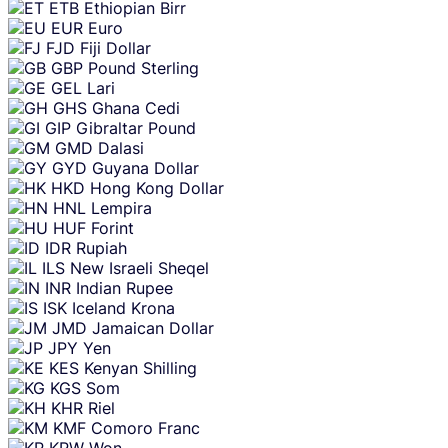
ETB
Ethiopian Birr
EUR
Euro
FJD
Fiji Dollar
GBP
Pound Sterling
GEL
Lari
GHS
Ghana Cedi
GIP
Gibraltar Pound
GMD
Dalasi
GYD
Guyana Dollar
HKD
Hong Kong Dollar
HNL
Lempira
HUF
Forint
IDR
Rupiah
ILS
New Israeli Sheqel
INR
Indian Rupee
ISK
Iceland Krona
JMD
Jamaican Dollar
JPY
Yen
KES
Kenyan Shilling
KGS
Som
KHR
Riel
KMF
Comoro Franc