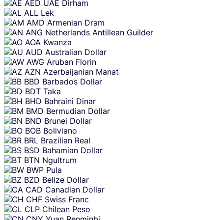
Skip
AED
UAE Dirham
content
ALL
Lek
AMD
Armenian Dram
ANG
Netherlands Antillean Guilder
AOA
Kwanza
AUD
Australian Dollar
AWG
Aruban Florin
AZN
Azerbaijanian Manat
BBD
Barbados Dollar
BDT
Taka
BHD
Bahraini Dinar
BMD
Bermudian Dollar
BND
Brunei Dollar
BOB
Boliviano
BRL
Brazilian Real
BSD
Bahamian Dollar
BTN
Ngultrum
BWP
Pula
BZD
Belize Dollar
CAD
Canadian Dollar
CHF
Swiss Franc
CLP
Chilean Peso
CNY
Yuan Renminbi