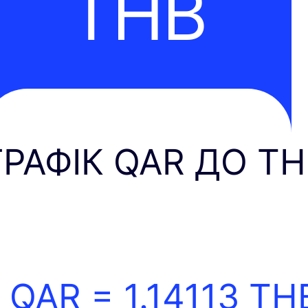
THB
ГРАФІК QAR ДО T
1 QAR =
1.14113
TH