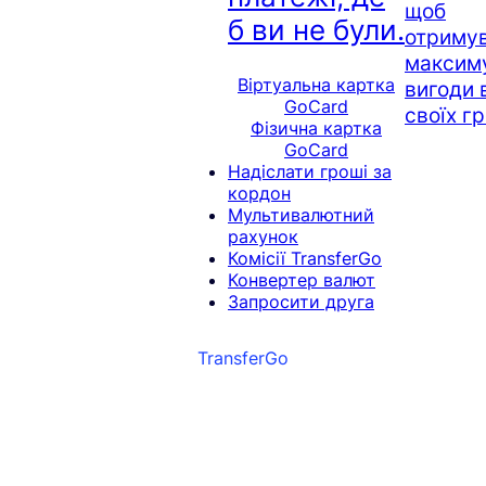
щоб
б ви не були.
отриму
максим
Віртуальна картка
вигоди 
GoCard
своїх г
Фізична картка
GoCard
Надіслати гроші за
кордон
Мультивалютний
рахунок
Комісії TransferGo
Конвертер валют
Запросити друга
TransferGo