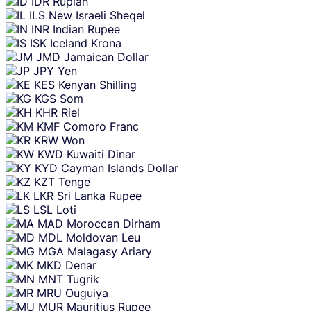
IDR
Rupiah
ILS
New Israeli Sheqel
INR
Indian Rupee
ISK
Iceland Krona
JMD
Jamaican Dollar
JPY
Yen
KES
Kenyan Shilling
KGS
Som
KHR
Riel
KMF
Comoro Franc
KRW
Won
KWD
Kuwaiti Dinar
KYD
Cayman Islands Dollar
KZT
Tenge
LKR
Sri Lanka Rupee
LSL
Loti
MAD
Moroccan Dirham
MDL
Moldovan Leu
MGA
Malagasy Ariary
MKD
Denar
MNT
Tugrik
MRU
Ouguiya
MUR
Mauritius Rupee