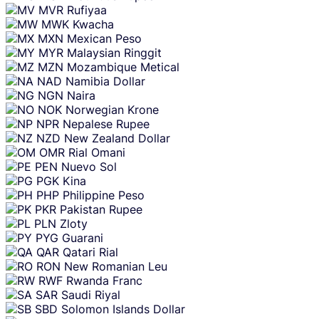
MVR
Rufiyaa
MWK
Kwacha
MXN
Mexican Peso
MYR
Malaysian Ringgit
MZN
Mozambique Metical
NAD
Namibia Dollar
NGN
Naira
NOK
Norwegian Krone
NPR
Nepalese Rupee
NZD
New Zealand Dollar
OMR
Rial Omani
PEN
Nuevo Sol
PGK
Kina
PHP
Philippine Peso
PKR
Pakistan Rupee
PLN
Zloty
PYG
Guarani
QAR
Qatari Rial
RON
New Romanian Leu
RWF
Rwanda Franc
SAR
Saudi Riyal
SBD
Solomon Islands Dollar