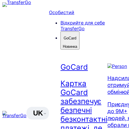
Перейти
до
Особистий
вмісту
Відкрийте для себе
TransferGo
GoCard
Новинка
GoCard
Надсила
Картка
отримуй
GoCard
обміню
забезпечує
Приєдн
безпечні
до 9M+
UK
безконтактні
людей, 
обрали 
платежі, де