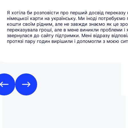
Я хотіла би розповісти про перший досвід переказу 
німецької карти на українську. Ми іноді потребуємо
кошти своїм рідним, але не завжди знаємо як це зро
переказувала гроші, але в мене виникли проблеми і 
звернулася до сайту підтримки. Мені відразу відповіл
протязі пару годин вирішили і допомогли з моєю сит
рекомендую всім цей додаток. Дякую**Yuliia** за до
швидку реакцію. Всім гарного дня