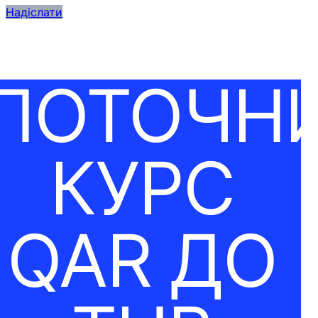
Надіслати
ПОТОЧН
КУРС
QAR ДО