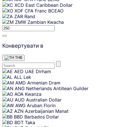
XCD
East Caribbean Dollar
XOF
CFA Franc BCEAO
ZAR
Rand
ZMW
Zambian Kwacha
Конвертувати в
THB
Skip
AED
UAE Dirham
content
ALL
Lek
AMD
Armenian Dram
ANG
Netherlands Antillean Guilder
AOA
Kwanza
AUD
Australian Dollar
AWG
Aruban Florin
AZN
Azerbaijanian Manat
BBD
Barbados Dollar
BDT
Taka