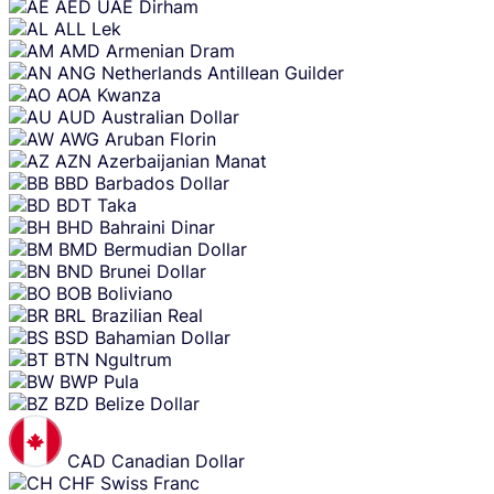
Skip
AED
UAE Dirham
content
ALL
Lek
AMD
Armenian Dram
ANG
Netherlands Antillean Guilder
AOA
Kwanza
AUD
Australian Dollar
AWG
Aruban Florin
AZN
Azerbaijanian Manat
BBD
Barbados Dollar
BDT
Taka
BHD
Bahraini Dinar
BMD
Bermudian Dollar
BND
Brunei Dollar
BOB
Boliviano
BRL
Brazilian Real
BSD
Bahamian Dollar
BTN
Ngultrum
BWP
Pula
BZD
Belize Dollar
CAD
Canadian Dollar
CHF
Swiss Franc