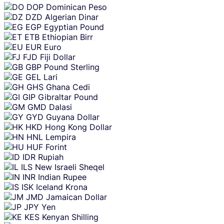
DOP
Dominican Peso
DZD
Algerian Dinar
EGP
Egyptian Pound
ETB
Ethiopian Birr
EUR
Euro
FJD
Fiji Dollar
GBP
Pound Sterling
GEL
Lari
GHS
Ghana Cedi
GIP
Gibraltar Pound
GMD
Dalasi
GYD
Guyana Dollar
HKD
Hong Kong Dollar
HNL
Lempira
HUF
Forint
IDR
Rupiah
ILS
New Israeli Sheqel
INR
Indian Rupee
ISK
Iceland Krona
JMD
Jamaican Dollar
JPY
Yen
KES
Kenyan Shilling