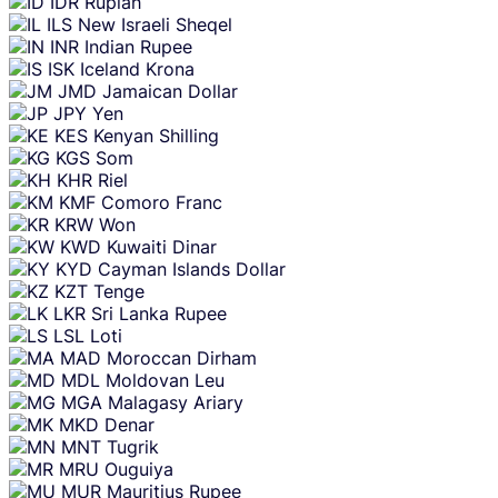
IDR
Rupiah
ILS
New Israeli Sheqel
INR
Indian Rupee
ISK
Iceland Krona
JMD
Jamaican Dollar
JPY
Yen
KES
Kenyan Shilling
KGS
Som
KHR
Riel
KMF
Comoro Franc
KRW
Won
KWD
Kuwaiti Dinar
KYD
Cayman Islands Dollar
KZT
Tenge
LKR
Sri Lanka Rupee
LSL
Loti
MAD
Moroccan Dirham
MDL
Moldovan Leu
MGA
Malagasy Ariary
MKD
Denar
MNT
Tugrik
MRU
Ouguiya
MUR
Mauritius Rupee