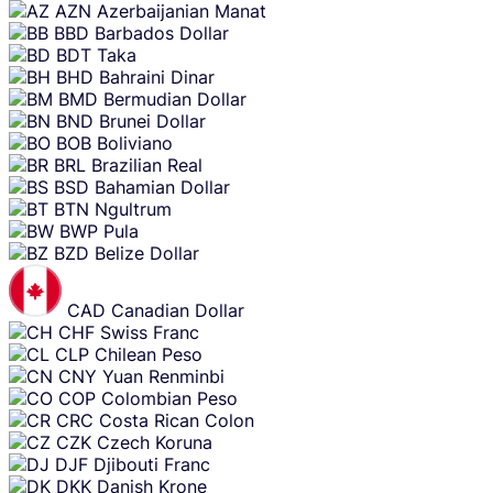
AZN
Azerbaijanian Manat
BBD
Barbados Dollar
BDT
Taka
BHD
Bahraini Dinar
BMD
Bermudian Dollar
BND
Brunei Dollar
BOB
Boliviano
BRL
Brazilian Real
BSD
Bahamian Dollar
BTN
Ngultrum
BWP
Pula
BZD
Belize Dollar
CAD
Canadian Dollar
CHF
Swiss Franc
CLP
Chilean Peso
CNY
Yuan Renminbi
COP
Colombian Peso
CRC
Costa Rican Colon
CZK
Czech Koruna
DJF
Djibouti Franc
DKK
Danish Krone