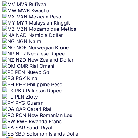
MVR
Rufiyaa
MWK
Kwacha
MXN
Mexican Peso
MYR
Malaysian Ringgit
MZN
Mozambique Metical
NAD
Namibia Dollar
NGN
Naira
NOK
Norwegian Krone
NPR
Nepalese Rupee
NZD
New Zealand Dollar
OMR
Rial Omani
PEN
Nuevo Sol
PGK
Kina
PHP
Philippine Peso
PKR
Pakistan Rupee
PLN
Zloty
PYG
Guarani
QAR
Qatari Rial
RON
New Romanian Leu
RWF
Rwanda Franc
SAR
Saudi Riyal
SBD
Solomon Islands Dollar