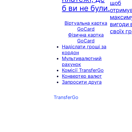
щоб
б ви не були.
отриму
максим
Віртуальна картка
вигоди 
GoCard
своїх г
Фізична картка
GoCard
Надіслати гроші за
кордон
Мультивалютний
рахунок
Комісії TransferGo
Конвертер валют
Запросити друга
TransferGo