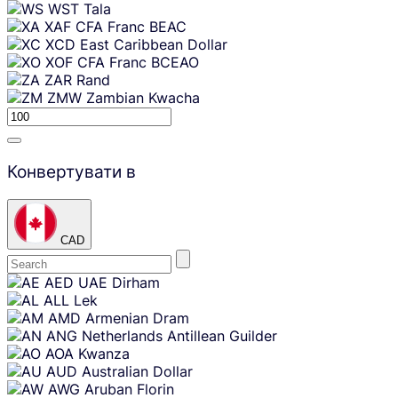
WST
Tala
XAF
CFA Franc BEAC
XCD
East Caribbean Dollar
XOF
CFA Franc BCEAO
ZAR
Rand
ZMW
Zambian Kwacha
Конвертувати в
CAD
Skip
AED
UAE Dirham
content
ALL
Lek
AMD
Armenian Dram
ANG
Netherlands Antillean Guilder
AOA
Kwanza
AUD
Australian Dollar
AWG
Aruban Florin