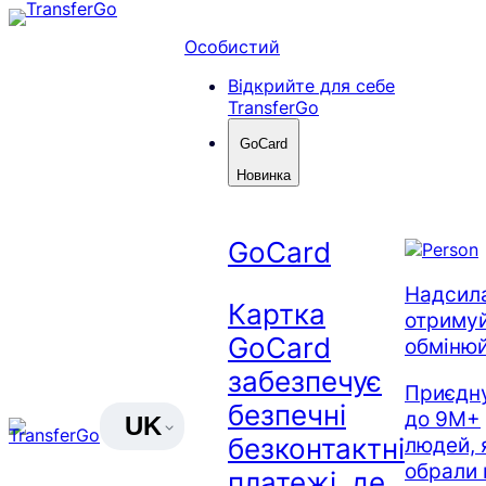
Перейти
до
Особистий
вмісту
Відкрийте для себе
TransferGo
GoCard
Новинка
GoCard
Надсила
Картка
отримуй
GoCard
обміню
забезпечує
Приєдн
безпечні
до 9M+
UK
безконтактні
людей, 
обрали 
платежі, де