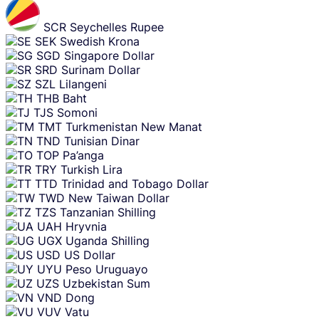
SCR
Seychelles Rupee
SEK
Swedish Krona
SGD
Singapore Dollar
SRD
Surinam Dollar
SZL
Lilangeni
THB
Baht
TJS
Somoni
TMT
Turkmenistan New Manat
TND
Tunisian Dinar
TOP
Pa’anga
TRY
Turkish Lira
TTD
Trinidad and Tobago Dollar
TWD
New Taiwan Dollar
TZS
Tanzanian Shilling
UAH
Hryvnia
UGX
Uganda Shilling
USD
US Dollar
UYU
Peso Uruguayo
UZS
Uzbekistan Sum
VND
Dong
VUV
Vatu