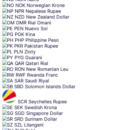
NOK
Norwegian Krone
NPR
Nepalese Rupee
NZD
New Zealand Dollar
OMR
Rial Omani
PEN
Nuevo Sol
PGK
Kina
PHP
Philippine Peso
PKR
Pakistan Rupee
PLN
Zloty
PYG
Guarani
QAR
Qatari Rial
RON
New Romanian Leu
RWF
Rwanda Franc
SAR
Saudi Riyal
SBD
Solomon Islands Dollar
SCR
Seychelles Rupee
SEK
Swedish Krona
SGD
Singapore Dollar
SRD
Surinam Dollar
SZL
Lilangeni