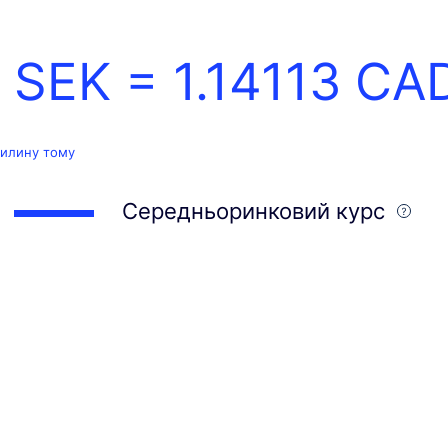
1 SEK =
1.14113
CA
вилину тому
Середньоринковий курс