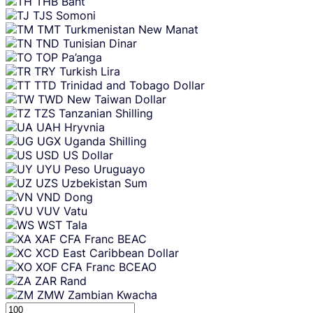
THB
Baht
TJS
Somoni
TMT
Turkmenistan New Manat
TND
Tunisian Dinar
TOP
Pa’anga
TRY
Turkish Lira
TTD
Trinidad and Tobago Dollar
TWD
New Taiwan Dollar
TZS
Tanzanian Shilling
UAH
Hryvnia
UGX
Uganda Shilling
USD
US Dollar
UYU
Peso Uruguayo
UZS
Uzbekistan Sum
VND
Dong
VUV
Vatu
WST
Tala
XAF
CFA Franc BEAC
XCD
East Caribbean Dollar
XOF
CFA Franc BCEAO
ZAR
Rand
ZMW
Zambian Kwacha