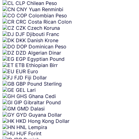
CLP
Chilean Peso
CNY
Yuan Renminbi
COP
Colombian Peso
CRC
Costa Rican Colon
CZK
Czech Koruna
DJF
Djibouti Franc
DKK
Danish Krone
DOP
Dominican Peso
DZD
Algerian Dinar
EGP
Egyptian Pound
ETB
Ethiopian Birr
EUR
Euro
FJD
Fiji Dollar
GBP
Pound Sterling
GEL
Lari
GHS
Ghana Cedi
GIP
Gibraltar Pound
GMD
Dalasi
GYD
Guyana Dollar
HKD
Hong Kong Dollar
HNL
Lempira
HUF
Forint