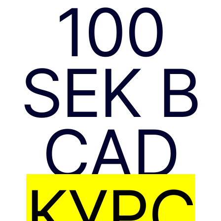
100
SEK В
CAD
КУРС