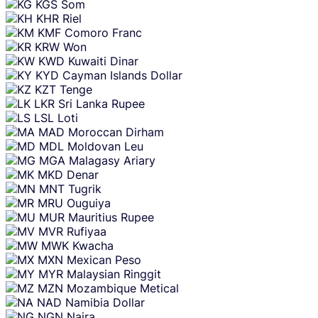
KGS
Som
KHR
Riel
KMF
Comoro Franc
KRW
Won
KWD
Kuwaiti Dinar
KYD
Cayman Islands Dollar
KZT
Tenge
LKR
Sri Lanka Rupee
LSL
Loti
MAD
Moroccan Dirham
MDL
Moldovan Leu
MGA
Malagasy Ariary
MKD
Denar
MNT
Tugrik
MRU
Ouguiya
MUR
Mauritius Rupee
MVR
Rufiyaa
MWK
Kwacha
MXN
Mexican Peso
MYR
Malaysian Ringgit
MZN
Mozambique Metical
NAD
Namibia Dollar
NGN
Naira