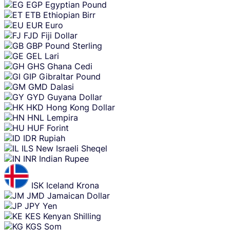
EGP
Egyptian Pound
ETB
Ethiopian Birr
EUR
Euro
FJD
Fiji Dollar
GBP
Pound Sterling
GEL
Lari
GHS
Ghana Cedi
GIP
Gibraltar Pound
GMD
Dalasi
GYD
Guyana Dollar
HKD
Hong Kong Dollar
HNL
Lempira
HUF
Forint
IDR
Rupiah
ILS
New Israeli Sheqel
INR
Indian Rupee
ISK
Iceland Krona
JMD
Jamaican Dollar
JPY
Yen
KES
Kenyan Shilling
KGS
Som