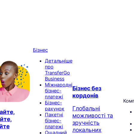
Бізнес
Детальніше
про
TransferGo
Business
Міжнародні
Бізнес без
бізнес-
кордонів
платежі
Комп
Бізнес-
Глобальні
рахунок
айте,
Пакетні
можливості та
йте,
бізнес-
зручність
йте
платежі
локальних
Ощадний