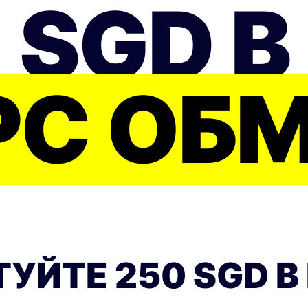
 SGD В
РС ОБМ
УЙТЕ 250 SGD В 