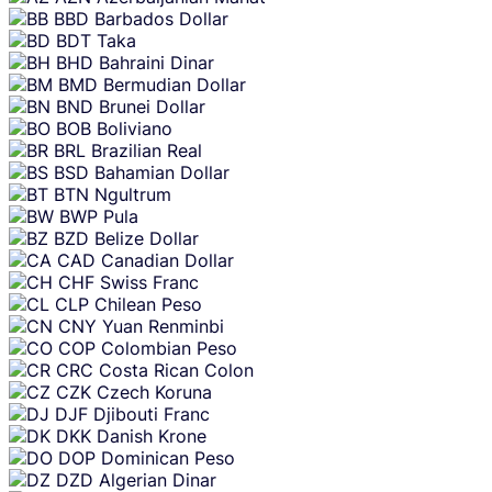
BBD
Barbados Dollar
BDT
Taka
BHD
Bahraini Dinar
BMD
Bermudian Dollar
BND
Brunei Dollar
BOB
Boliviano
BRL
Brazilian Real
BSD
Bahamian Dollar
BTN
Ngultrum
BWP
Pula
BZD
Belize Dollar
CAD
Canadian Dollar
CHF
Swiss Franc
CLP
Chilean Peso
CNY
Yuan Renminbi
COP
Colombian Peso
CRC
Costa Rican Colon
CZK
Czech Koruna
DJF
Djibouti Franc
DKK
Danish Krone
DOP
Dominican Peso
DZD
Algerian Dinar