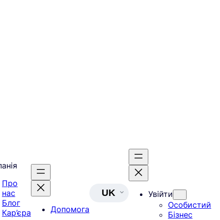
анія
Про
UK
нас
Увійти
Блог
Особистий
Допомога
Кар’єра
Бізнес