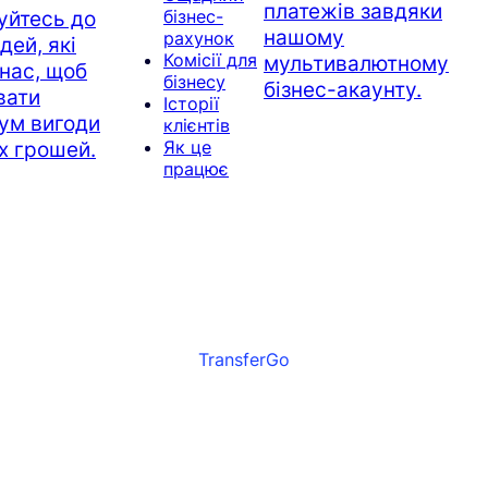
платежів завдяки
бізнес-
уйтесь до
нашому
рахунок
ей, які
Комісії для
мультивалютному
нас, щоб
бізнесу
бізнес-акаунту.
вати
Історії
ум вигоди
клієнтів
Як це
їх грошей.
працює
TransferGo