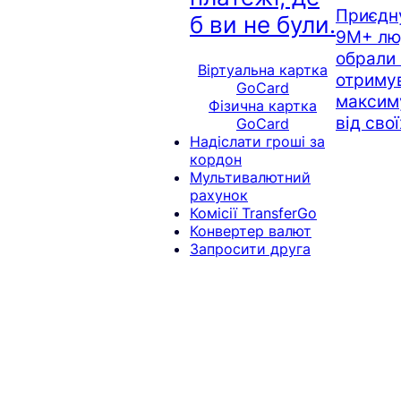
Приєдн
б ви не були.
9M+ люд
обрали 
Віртуальна картка
отриму
GoCard
максим
Фізична картка
від сво
GoCard
Надіслати гроші за
кордон
Мультивалютний
рахунок
Комісії TransferGo
Конвертер валют
Запросити друга