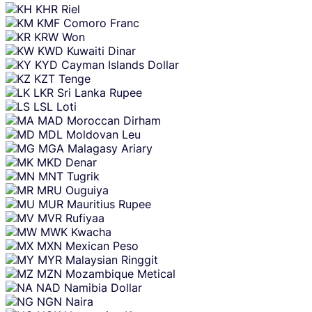
KHR
Riel
KMF
Comoro Franc
KRW
Won
KWD
Kuwaiti Dinar
KYD
Cayman Islands Dollar
KZT
Tenge
LKR
Sri Lanka Rupee
LSL
Loti
MAD
Moroccan Dirham
MDL
Moldovan Leu
MGA
Malagasy Ariary
MKD
Denar
MNT
Tugrik
MRU
Ouguiya
MUR
Mauritius Rupee
MVR
Rufiyaa
MWK
Kwacha
MXN
Mexican Peso
MYR
Malaysian Ringgit
MZN
Mozambique Metical
NAD
Namibia Dollar
NGN
Naira