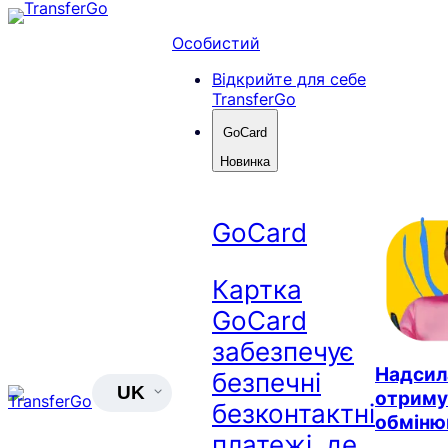
Перейти
до
Особистий
вмісту
Відкрийте для себе
TransferGo
GoCard
Новинка
GoCard
Картка
GoCard
забезпечує
Надсил
безпечні
UK
отриму
безконтактні
обміню
платежі, де