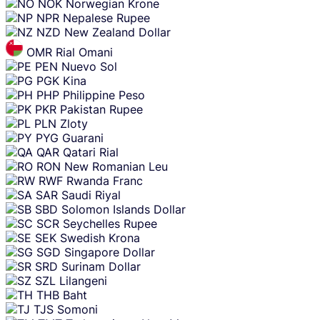
NOK
Norwegian Krone
NPR
Nepalese Rupee
NZD
New Zealand Dollar
OMR
Rial Omani
PEN
Nuevo Sol
PGK
Kina
PHP
Philippine Peso
PKR
Pakistan Rupee
PLN
Zloty
PYG
Guarani
QAR
Qatari Rial
RON
New Romanian Leu
RWF
Rwanda Franc
SAR
Saudi Riyal
SBD
Solomon Islands Dollar
SCR
Seychelles Rupee
SEK
Swedish Krona
SGD
Singapore Dollar
SRD
Surinam Dollar
SZL
Lilangeni
THB
Baht
TJS
Somoni