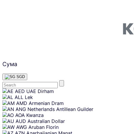
К
Сума
SGD
Skip
AED
UAE Dirham
content
ALL
Lek
AMD
Armenian Dram
ANG
Netherlands Antillean Guilder
AOA
Kwanza
AUD
Australian Dollar
AWG
Aruban Florin
AZN
Azerbaijanian Manat