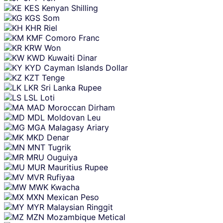
KES
Kenyan Shilling
KGS
Som
KHR
Riel
KMF
Comoro Franc
KRW
Won
KWD
Kuwaiti Dinar
KYD
Cayman Islands Dollar
KZT
Tenge
LKR
Sri Lanka Rupee
LSL
Loti
MAD
Moroccan Dirham
MDL
Moldovan Leu
MGA
Malagasy Ariary
MKD
Denar
MNT
Tugrik
MRU
Ouguiya
MUR
Mauritius Rupee
MVR
Rufiyaa
MWK
Kwacha
MXN
Mexican Peso
MYR
Malaysian Ringgit
MZN
Mozambique Metical