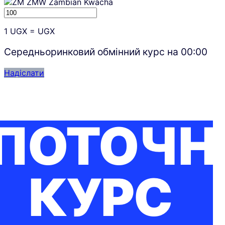
ZMW
Zambian Kwacha
1
UGX
=
UGX
Середньоринковий обмінний курс на
00:00
Надіслати
ПОТОЧН
КУРС