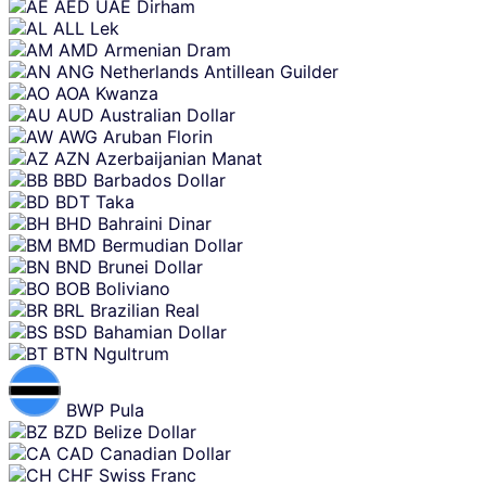
Skip
AED
UAE Dirham
content
ALL
Lek
AMD
Armenian Dram
ANG
Netherlands Antillean Guilder
AOA
Kwanza
AUD
Australian Dollar
AWG
Aruban Florin
AZN
Azerbaijanian Manat
BBD
Barbados Dollar
BDT
Taka
BHD
Bahraini Dinar
BMD
Bermudian Dollar
BND
Brunei Dollar
BOB
Boliviano
BRL
Brazilian Real
BSD
Bahamian Dollar
BTN
Ngultrum
BWP
Pula
BZD
Belize Dollar
CAD
Canadian Dollar
CHF
Swiss Franc