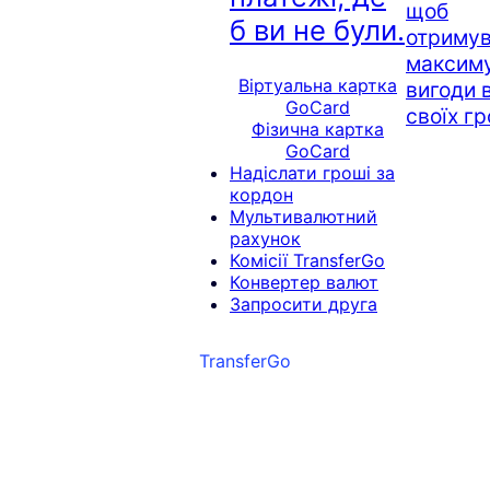
щоб
б ви не були.
отримув
максим
Віртуальна картка
вигоди 
GoCard
своїх г
Фізична картка
GoCard
Надіслати гроші за
кордон
Мультивалютний
рахунок
Комісії TransferGo
Конвертер валют
Запросити друга
TransferGo