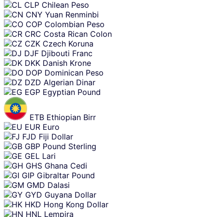
CLP
Chilean Peso
CNY
Yuan Renminbi
COP
Colombian Peso
CRC
Costa Rican Colon
CZK
Czech Koruna
DJF
Djibouti Franc
DKK
Danish Krone
DOP
Dominican Peso
DZD
Algerian Dinar
EGP
Egyptian Pound
ETB
Ethiopian Birr
EUR
Euro
FJD
Fiji Dollar
GBP
Pound Sterling
GEL
Lari
GHS
Ghana Cedi
GIP
Gibraltar Pound
GMD
Dalasi
GYD
Guyana Dollar
HKD
Hong Kong Dollar
HNL
Lempira