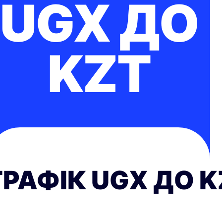
UGX ДО
KZT
ГРАФІК UGX ДО K