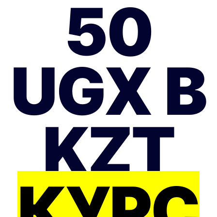
50
UGX В
KZT
КУРС