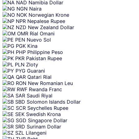
NAD
Namibia Dollar
NGN
Naira
NOK
Norwegian Krone
NPR
Nepalese Rupee
NZD
New Zealand Dollar
OMR
Rial Omani
PEN
Nuevo Sol
PGK
Kina
PHP
Philippine Peso
PKR
Pakistan Rupee
PLN
Zloty
PYG
Guarani
QAR
Qatari Rial
RON
New Romanian Leu
RWF
Rwanda Franc
SAR
Saudi Riyal
SBD
Solomon Islands Dollar
SCR
Seychelles Rupee
SEK
Swedish Krona
SGD
Singapore Dollar
SRD
Surinam Dollar
SZL
Lilangeni