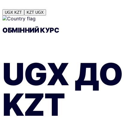
UGX
KZT
KZT
UGX
ОБМІННИЙ КУРС
UGX
ДО
KZT