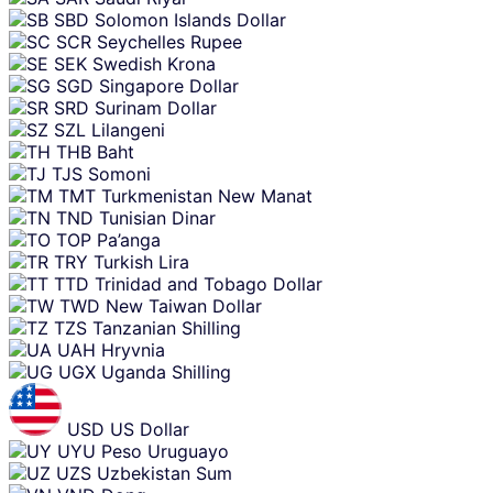
SBD
Solomon Islands Dollar
SCR
Seychelles Rupee
SEK
Swedish Krona
SGD
Singapore Dollar
SRD
Surinam Dollar
SZL
Lilangeni
THB
Baht
TJS
Somoni
TMT
Turkmenistan New Manat
TND
Tunisian Dinar
TOP
Pa’anga
TRY
Turkish Lira
TTD
Trinidad and Tobago Dollar
TWD
New Taiwan Dollar
TZS
Tanzanian Shilling
UAH
Hryvnia
UGX
Uganda Shilling
USD
US Dollar
UYU
Peso Uruguayo
UZS
Uzbekistan Sum