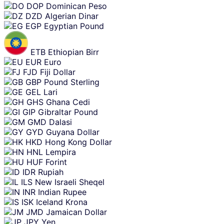
DOP
Dominican Peso
DZD
Algerian Dinar
EGP
Egyptian Pound
ETB
Ethiopian Birr
EUR
Euro
FJD
Fiji Dollar
GBP
Pound Sterling
GEL
Lari
GHS
Ghana Cedi
GIP
Gibraltar Pound
GMD
Dalasi
GYD
Guyana Dollar
HKD
Hong Kong Dollar
HNL
Lempira
HUF
Forint
IDR
Rupiah
ILS
New Israeli Sheqel
INR
Indian Rupee
ISK
Iceland Krona
JMD
Jamaican Dollar
JPY
Yen