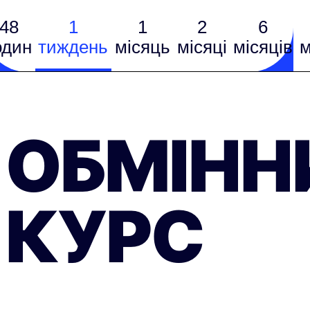
48
1
1
2
6
один
тиждень
місяць
місяці
місяців
м
ОБМІНН
КУРС