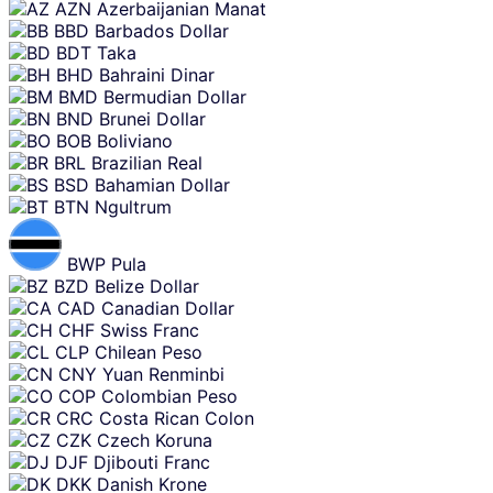
AZN
Azerbaijanian Manat
BBD
Barbados Dollar
BDT
Taka
BHD
Bahraini Dinar
BMD
Bermudian Dollar
BND
Brunei Dollar
BOB
Boliviano
BRL
Brazilian Real
BSD
Bahamian Dollar
BTN
Ngultrum
BWP
Pula
BZD
Belize Dollar
CAD
Canadian Dollar
CHF
Swiss Franc
CLP
Chilean Peso
CNY
Yuan Renminbi
COP
Colombian Peso
CRC
Costa Rican Colon
CZK
Czech Koruna
DJF
Djibouti Franc
DKK
Danish Krone