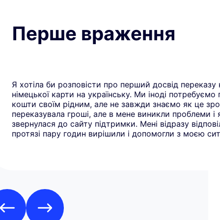
Перше враження
Я хотіла би розповісти про перший досвід переказу 
німецької карти на українську. Ми іноді потребуємо
кошти своїм рідним, але не завжди знаємо як це зро
переказувала гроші, але в мене виникли проблеми і 
звернулася до сайту підтримки. Мені відразу відповіл
протязі пару годин вирішили і допомогли з моєю сит
рекомендую всім цей додаток. Дякую**Yuliia** за до
швидку реакцію. Всім гарного дня