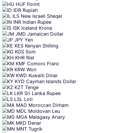
HUF
Forint
IDR
Rupiah
ILS
New Israeli Sheqel
INR
Indian Rupee
ISK
Iceland Krona
JMD
Jamaican Dollar
JPY
Yen
KES
Kenyan Shilling
KGS
Som
KHR
Riel
KMF
Comoro Franc
KRW
Won
KWD
Kuwaiti Dinar
KYD
Cayman Islands Dollar
KZT
Tenge
LKR
Sri Lanka Rupee
LSL
Loti
MAD
Moroccan Dirham
MDL
Moldovan Leu
MGA
Malagasy Ariary
MKD
Denar
MNT
Tugrik