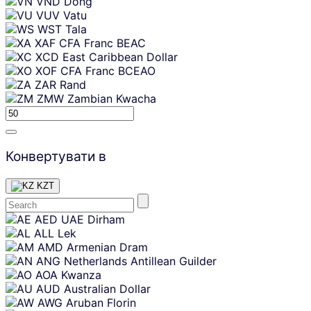
VND
Dong
VUV
Vatu
WST
Tala
XAF
CFA Franc BEAC
XCD
East Caribbean Dollar
XOF
CFA Franc BCEAO
ZAR
Rand
ZMW
Zambian Kwacha
Конвертувати в
KZT
Skip
AED
UAE Dirham
content
ALL
Lek
AMD
Armenian Dram
ANG
Netherlands Antillean Guilder
AOA
Kwanza
AUD
Australian Dollar
AWG
Aruban Florin