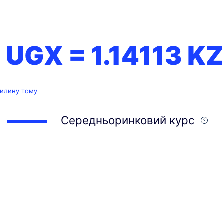
1 UGX =
1.14113
KZ
вилину тому
Середньоринковий курс