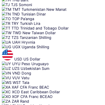
THB
Baht
TJS
Somoni
TMT
Turkmenistan New Manat
TND
Tunisian Dinar
TOP
Pa’anga
TRY
Turkish Lira
TTD
Trinidad and Tobago Dollar
TWD
New Taiwan Dollar
TZS
Tanzanian Shilling
UAH
Hryvnia
UGX
Uganda Shilling
USD
US Dollar
UYU
Peso Uruguayo
UZS
Uzbekistan Sum
VND
Dong
VUV
Vatu
WST
Tala
XAF
CFA Franc BEAC
XCD
East Caribbean Dollar
XOF
CFA Franc BCEAO
ZAR
Rand