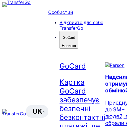
Перейти
до
Особистий
вмісту
Відкрийте для себе
TransferGo
GoCard
Новинка
GoCard
Надсил
Картка
отриму
GoCard
обміню
забезпечує
Приєдн
безпечні
до 9M+
UK
безконтактні
людей, 
обрали 
платежі, де