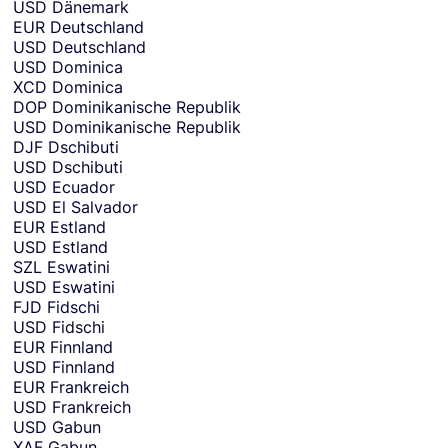
USD
Dänemark
EUR
Deutschland
USD
Deutschland
USD
Dominica
XCD
Dominica
DOP
Dominikanische Republik
USD
Dominikanische Republik
DJF
Dschibuti
USD
Dschibuti
USD
Ecuador
USD
El Salvador
EUR
Estland
USD
Estland
SZL
Eswatini
USD
Eswatini
FJD
Fidschi
USD
Fidschi
EUR
Finnland
USD
Finnland
EUR
Frankreich
USD
Frankreich
USD
Gabun
XAF
Gabun