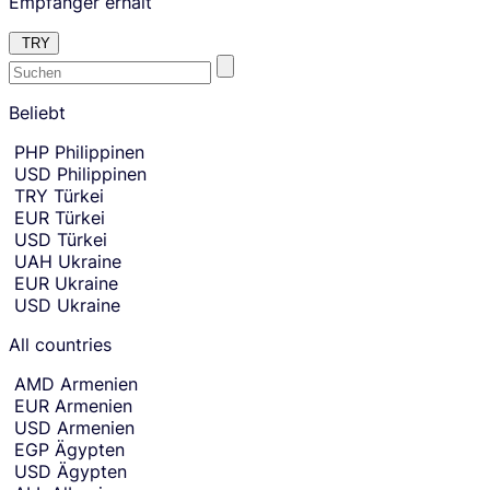
Empfänger erhält
n
t
TRY
.
E
Skip
to
Beliebt
n
amount
t
Skip
PHP
Philippinen
country
e
USD
Philippinen
and
r
currency
TRY
Türkei
t
selection
EUR
Türkei
and
h
USD
Türkei
move
e
to
UAH
Ukraine
c
receiving
EUR
Ukraine
amount
o
USD
Ukraine
entry.
u
n
All countries
t
r
AMD
Armenien
y
EUR
Armenien
o
USD
Armenien
r
EGP
Ägypten
c
USD
Ägypten
u