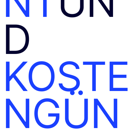
NT
UN
D
KOSTE
NGÜN