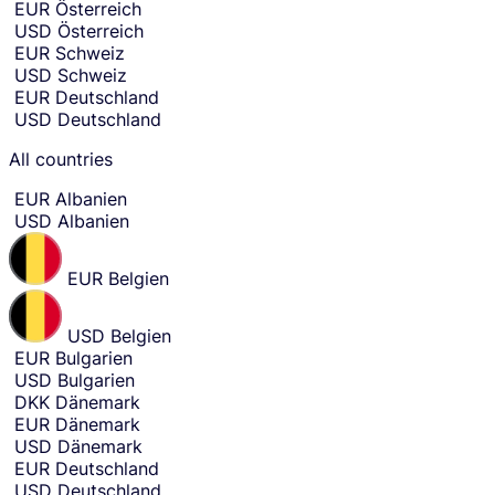
EUR
Österreich
country
e
USD
Österreich
and
r
currency
EUR
Schweiz
t
selection
USD
Schweiz
and
h
EUR
Deutschland
move
e
to
USD
Deutschland
c
sending
amount
o
All countries
entry.
u
n
EUR
Albanien
t
USD
Albanien
r
y
EUR
Belgien
o
r
c
USD
Belgien
u
EUR
Bulgarien
r
USD
Bulgarien
r
DKK
Dänemark
e
EUR
Dänemark
n
USD
Dänemark
c
EUR
Deutschland
y
USD
Deutschland