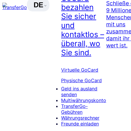
Schließe 
DE
bezahlen
9 Million
Sie sicher
Menschen
mit uns
und
zusammen
kontaktlos –
damit ihr
überall, wo
wert ist.
Sie sind.
Virtuelle GoCard
Physische GoCard
Geld ins ausland
senden
Multiwährungskonto
TransferGo-
Gebühren
Währungsrechner
Freunde einladen