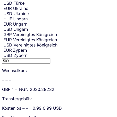
USD
Türkei
EUR
Ukraine
USD
Ukraine
HUF
Ungarn
EUR
Ungarn
USD
Ungarn
GBP
Vereinigtes Königreich
EUR
Vereinigtes Königreich
USD
Vereinigtes Königreich
EUR
Zypern
USD
Zypern
S
e
Wechselkurs
n
d
– – –
i
n
GBP
1 =
NGN
2030.28232
g
a
Transfergebühr
m
o
Kostenlos
– – –
0.99
0.99
USD
u