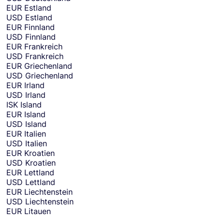
y
EUR
Estland
o
USD
Estland
u
EUR
Finnland
w
USD
Finnland
a
EUR
Frankreich
n
USD
Frankreich
t
EUR
Griechenland
t
USD
Griechenland
o
EUR
Irland
s
USD
Irland
e
ISK
Island
n
EUR
Island
d
USD
Island
m
EUR
Italien
o
USD
Italien
n
EUR
Kroatien
e
USD
Kroatien
y
EUR
Lettland
f
USD
Lettland
r
EUR
Liechtenstein
o
USD
Liechtenstein
m
EUR
Litauen
.