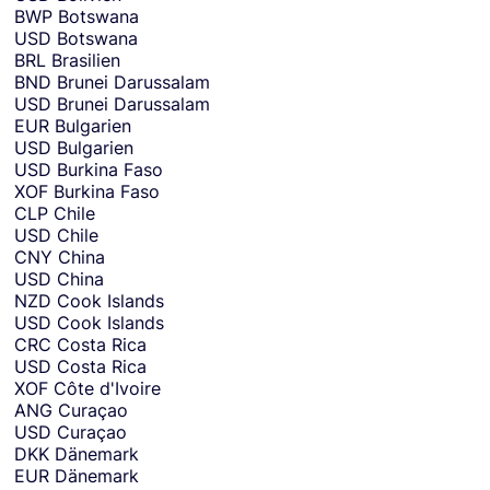
BWP
Botswana
USD
Botswana
BRL
Brasilien
BND
Brunei Darussalam
USD
Brunei Darussalam
EUR
Bulgarien
USD
Bulgarien
USD
Burkina Faso
XOF
Burkina Faso
CLP
Chile
USD
Chile
CNY
China
USD
China
NZD
Cook Islands
USD
Cook Islands
CRC
Costa Rica
USD
Costa Rica
XOF
Côte d'Ivoire
ANG
Curaçao
USD
Curaçao
DKK
Dänemark
EUR
Dänemark