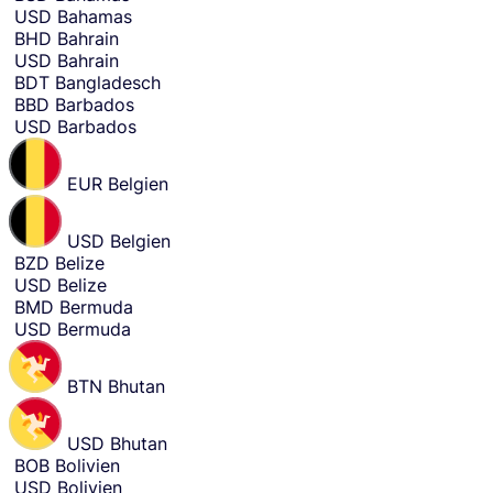
m
USD
Bahamas
o
BHD
Bahrain
n
USD
Bahrain
e
BDT
Bangladesch
y
BBD
Barbados
i
USD
Barbados
n
.
EUR
Belgien
USD
Belgien
BZD
Belize
USD
Belize
BMD
Bermuda
USD
Bermuda
BTN
Bhutan
USD
Bhutan
BOB
Bolivien
USD
Bolivien