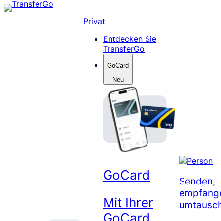
Skip
to
Privat
content
Entdecken Sie
TransferGo
GoCard
Neu
GoCard
Senden,
empfang
Mit Ihrer
umtausc
GoCard