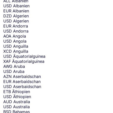
ALL
Albanien
r
USD
Albanien
r
EUR
Albanien
e
DZD
Algerien
n
USD
Algerien
c
EUR
Andorra
y
USD
Andorra
y
AOA
Angola
o
USD
Angola
u
USD
Anguilla
w
XCD
Anguilla
a
USD
Äquatorialguinea
n
XAF
Äquatorialguinea
t
AWG
Aruba
t
USD
Aruba
o
AZN
Aserbaidschan
r
EUR
Aserbaidschan
e
USD
Aserbaidschan
c
ETB
Äthiopien
e
USD
Äthiopien
i
AUD
Australia
v
USD
Australia
e
BSD
Bahamas