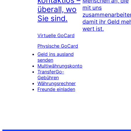
kontaktlos –
Menschen an, die
mit uns
überall, wo
zusammenarbeite
Sie sind.
damit ihr Geld me
wert ist.
Virtuelle GoCard
Physische GoCard
Geld ins ausland
senden
Multiwährungskonto
TransferGo-
Gebühren
Währungsrechner
Freunde einladen