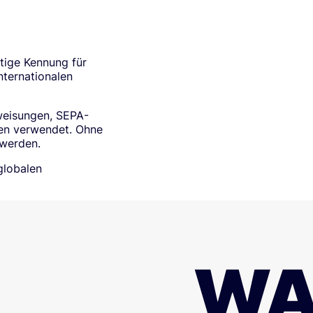
tige Kennung für
nternationalen
weisungen, SEPA-
en verwendet. Ohne
 werden.
 globalen
WA