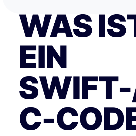
WAS IS
EIN
SWIFT-
C-COD