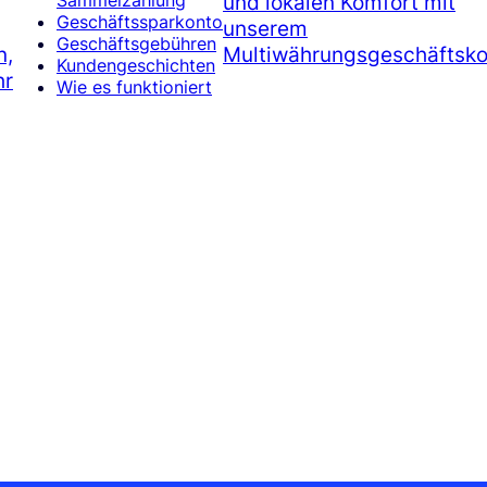
und lokalen Komfort mit
Sammelzahlung
Geschäftssparkonto
unserem
Geschäftsgebühren
n,
Multiwährungsgeschäftsko
Kundengeschichten
hr
Wie es funktioniert