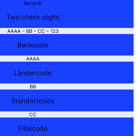
Beispiel
Two check digits
AAAA – BB – CC – 123
Bankcode
AAAA
Ländercode
BB
Standortcode
CC
Filialcode