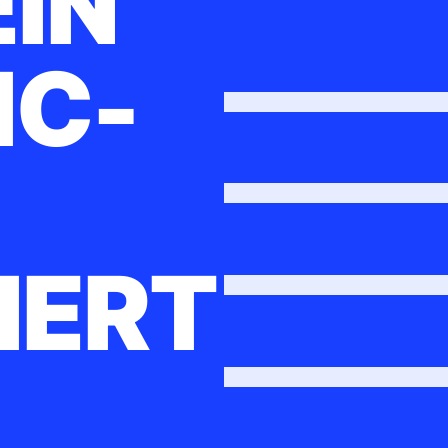
EIN
IC-
IERT