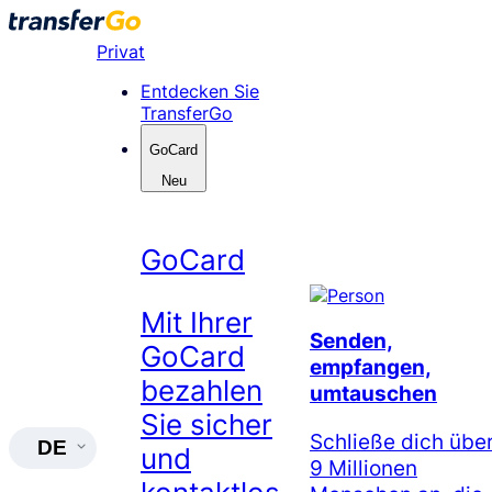
Skip
to
Privat
content
Entdecken Sie
TransferGo
GoCard
Neu
GoCard
Mit Ihrer
Senden,
GoCard
empfangen,
bezahlen
umtauschen
Sie sicher
Schließe dich übe
DE
und
9 Millionen