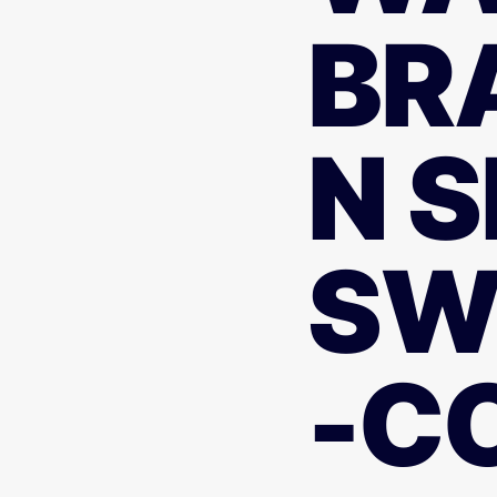
BR
N S
SW
-C