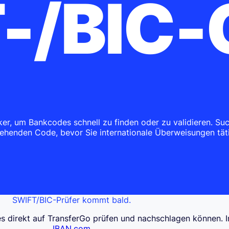
-/BIC
, um Bankcodes schnell zu finden oder zu validieren. Suc
ehenden Code, bevor Sie internationale Überweisungen tät
SWIFT/BIC-Prüfer kommt bald.
 direkt auf TransferGo prüfen und nachschlagen können. In
IBAN.com