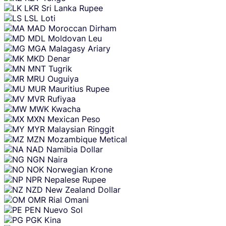
LKR
Sri Lanka Rupee
LSL
Loti
MAD
Moroccan Dirham
MDL
Moldovan Leu
MGA
Malagasy Ariary
MKD
Denar
MNT
Tugrik
MRU
Ouguiya
MUR
Mauritius Rupee
MVR
Rufiyaa
MWK
Kwacha
MXN
Mexican Peso
MYR
Malaysian Ringgit
MZN
Mozambique Metical
NAD
Namibia Dollar
NGN
Naira
NOK
Norwegian Krone
NPR
Nepalese Rupee
NZD
New Zealand Dollar
OMR
Rial Omani
PEN
Nuevo Sol
PGK
Kina