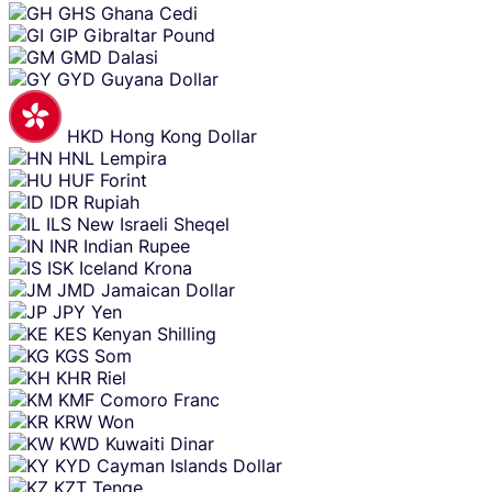
GHS
Ghana Cedi
GIP
Gibraltar Pound
GMD
Dalasi
GYD
Guyana Dollar
HKD
Hong Kong Dollar
HNL
Lempira
HUF
Forint
IDR
Rupiah
ILS
New Israeli Sheqel
INR
Indian Rupee
ISK
Iceland Krona
JMD
Jamaican Dollar
JPY
Yen
KES
Kenyan Shilling
KGS
Som
KHR
Riel
KMF
Comoro Franc
KRW
Won
KWD
Kuwaiti Dinar
KYD
Cayman Islands Dollar
KZT
Tenge