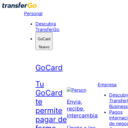
Skip
to
Personal
content
Descubra
TransferGo
GoCard
Nuevo
GoCard
Tu
Empresa
GoCard
Descubr
te
Transfe
Envia,
Business
recibe,
permite
Pagos
intercambia
pagar de
internac
de nego
Únete a los