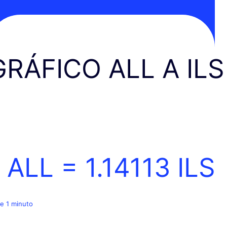
GRÁFICO ALL A ILS
1 ALL =
1.14113
ILS
e 1 minuto