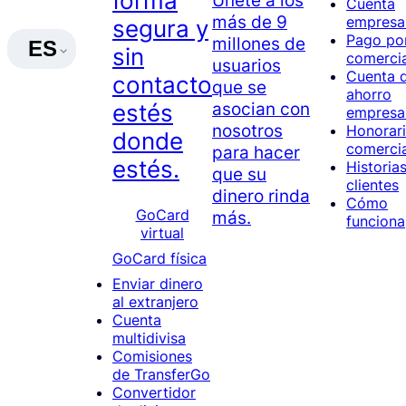
forma
Cuenta
más de 9
empresar
segura y
Pago por
millones de
ES
sin
comerci
usuarios
Cuenta 
contacto
que se
ahorro
asocian con
estés
empresar
nosotros
Honorar
donde
comerci
para hacer
estés.
Historia
que su
clientes
dinero rinda
Cómo
GoCard
más.
funciona
virtual
GoCard física
Enviar dinero
al extranjero
Cuenta
multidivisa
Comisiones
de TransferGo
Convertidor