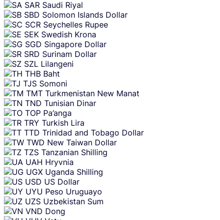
SAR
Saudi Riyal
SBD
Solomon Islands Dollar
SCR
Seychelles Rupee
SEK
Swedish Krona
SGD
Singapore Dollar
SRD
Surinam Dollar
SZL
Lilangeni
THB
Baht
TJS
Somoni
TMT
Turkmenistan New Manat
TND
Tunisian Dinar
TOP
Pa’anga
TRY
Turkish Lira
TTD
Trinidad and Tobago Dollar
TWD
New Taiwan Dollar
TZS
Tanzanian Shilling
UAH
Hryvnia
UGX
Uganda Shilling
USD
US Dollar
UYU
Peso Uruguayo
UZS
Uzbekistan Sum
VND
Dong