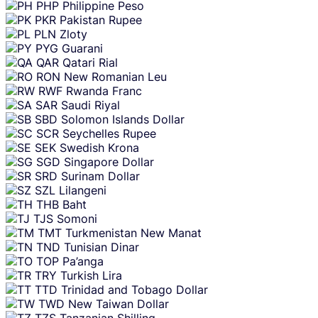
PHP
Philippine Peso
PKR
Pakistan Rupee
PLN
Zloty
PYG
Guarani
QAR
Qatari Rial
RON
New Romanian Leu
RWF
Rwanda Franc
SAR
Saudi Riyal
SBD
Solomon Islands Dollar
SCR
Seychelles Rupee
SEK
Swedish Krona
SGD
Singapore Dollar
SRD
Surinam Dollar
SZL
Lilangeni
THB
Baht
TJS
Somoni
TMT
Turkmenistan New Manat
TND
Tunisian Dinar
TOP
Pa’anga
TRY
Turkish Lira
TTD
Trinidad and Tobago Dollar
TWD
New Taiwan Dollar
TZS
Tanzanian Shilling