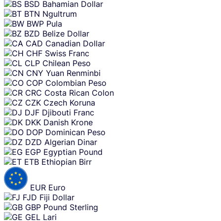
BSD
Bahamian Dollar
BTN
Ngultrum
BWP
Pula
BZD
Belize Dollar
CAD
Canadian Dollar
CHF
Swiss Franc
CLP
Chilean Peso
CNY
Yuan Renminbi
COP
Colombian Peso
CRC
Costa Rican Colon
CZK
Czech Koruna
DJF
Djibouti Franc
DKK
Danish Krone
DOP
Dominican Peso
DZD
Algerian Dinar
EGP
Egyptian Pound
ETB
Ethiopian Birr
EUR
Euro
FJD
Fiji Dollar
GBP
Pound Sterling
GEL
Lari