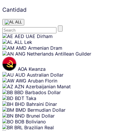
Cantidad
ALL
Skip
AED
UAE Dirham
content
ALL
Lek
AMD
Armenian Dram
ANG
Netherlands Antillean Guilder
AOA
Kwanza
AUD
Australian Dollar
AWG
Aruban Florin
AZN
Azerbaijanian Manat
BBD
Barbados Dollar
BDT
Taka
BHD
Bahraini Dinar
BMD
Bermudian Dollar
BND
Brunei Dollar
BOB
Boliviano
BRL
Brazilian Real