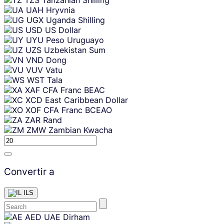
UAH
Hryvnia
UGX
Uganda Shilling
USD
US Dollar
UYU
Peso Uruguayo
UZS
Uzbekistan Sum
VND
Dong
VUV
Vatu
WST
Tala
XAF
CFA Franc BEAC
XCD
East Caribbean Dollar
XOF
CFA Franc BCEAO
ZAR
Rand
ZMW
Zambian Kwacha
Convertir a
ILS
Skip
AED
UAE Dirham
content