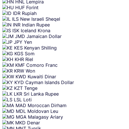
HNL
Lempira
HUF
Forint
IDR
Rupiah
ILS
New Israeli Sheqel
INR
Indian Rupee
ISK
Iceland Krona
JMD
Jamaican Dollar
JPY
Yen
KES
Kenyan Shilling
KGS
Som
KHR
Riel
KMF
Comoro Franc
KRW
Won
KWD
Kuwaiti Dinar
KYD
Cayman Islands Dollar
KZT
Tenge
LKR
Sri Lanka Rupee
LSL
Loti
MAD
Moroccan Dirham
MDL
Moldovan Leu
MGA
Malagasy Ariary
MKD
Denar
MNT
Tugrik