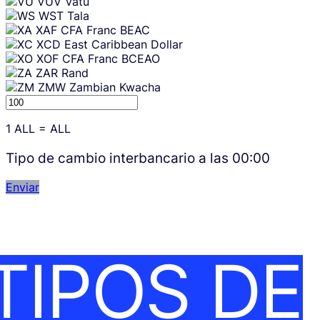
VUV
Vatu
WST
Tala
XAF
CFA Franc BEAC
XCD
East Caribbean Dollar
XOF
CFA Franc BCEAO
ZAR
Rand
ZMW
Zambian Kwacha
1
ALL
=
ALL
Tipo de cambio interbancario a las
00:00
Enviar
TIPOS DE