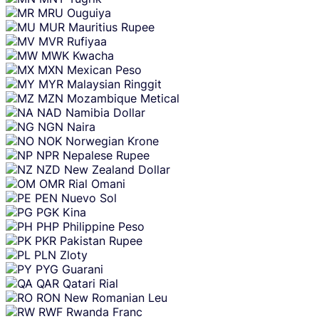
MRU
Ouguiya
MUR
Mauritius Rupee
MVR
Rufiyaa
MWK
Kwacha
MXN
Mexican Peso
MYR
Malaysian Ringgit
MZN
Mozambique Metical
NAD
Namibia Dollar
NGN
Naira
NOK
Norwegian Krone
NPR
Nepalese Rupee
NZD
New Zealand Dollar
OMR
Rial Omani
PEN
Nuevo Sol
PGK
Kina
PHP
Philippine Peso
PKR
Pakistan Rupee
PLN
Zloty
PYG
Guarani
QAR
Qatari Rial
RON
New Romanian Leu
RWF
Rwanda Franc