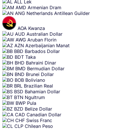
ALL
Lek
AMD
Armenian Dram
ANG
Netherlands Antillean Guilder
AOA
Kwanza
AUD
Australian Dollar
AWG
Aruban Florin
AZN
Azerbaijanian Manat
BBD
Barbados Dollar
BDT
Taka
BHD
Bahraini Dinar
BMD
Bermudian Dollar
BND
Brunei Dollar
BOB
Boliviano
BRL
Brazilian Real
BSD
Bahamian Dollar
BTN
Ngultrum
BWP
Pula
BZD
Belize Dollar
CAD
Canadian Dollar
CHF
Swiss Franc
CLP
Chilean Peso