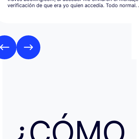
verificación de que era yo quien accedía. Todo normal. Al abrirlo,
en respuesta, había un formulario de Google que redirig
página web fraudulenta de Booking.com para verificar l
los datos de pago con objeto de confirmar la reserva y
preautorización con bloqueo de una cantidad mínima d
Como es habitual que, aunque haya una cancelación gratuita,
pidan una preautorización procedí y me cobraron los 3
través de TransferGO. Inmediatamente después, volvía a requerir
otros 300€ del Bank of Georgia, que por supuesto no auto
a ponerme en contacto con Booking cuando me llegó, 
la confirmación de que la reserva está garantizada. Intenté en
cualquier caso contactar con Booking para asegurarme
había nada raro, pero no hubo respuesta nada más allá 
respuestas del chat automático con las respuestas aut
Del departamento de Soporte de Booking, a pesar de av
irregular, la respuesta fue que tenía cancelación gratuit
hice posteriormente, y que al cancelar el tiempo de de
podría ser de hasta 7 días… cuando en este tipo de situ
¿CÓMO
tiempo no ayuda… Al día siguiente como seguía sin recibir una
respuesta fiable abrí una reclamación a través de Tran
resolvieron proceder con el reembolso en cuanto les faci
información y una captura de pantalla. Quiero agradecer