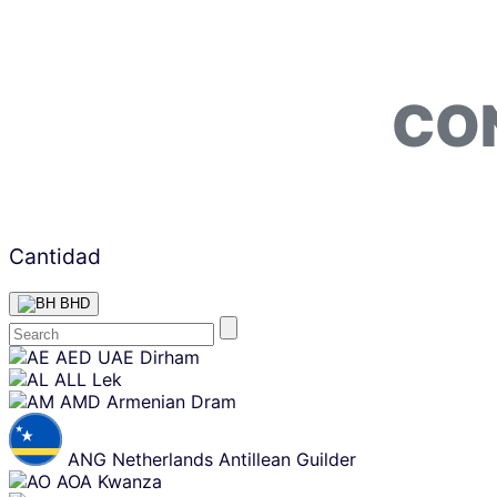
CO
Cantidad
BHD
Skip
AED
UAE Dirham
content
ALL
Lek
AMD
Armenian Dram
ANG
Netherlands Antillean Guilder
AOA
Kwanza