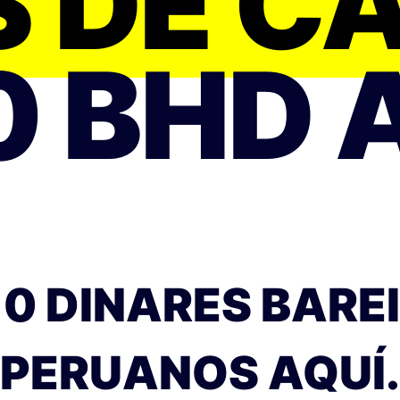
S DE C
0 BHD 
0 DINARES BARE
PERUANOS AQUÍ.