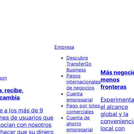
Empresa
Descubre
TransferGo
Business
Más negoci
Pagos
menos
internacionales
fronteras
de negocios
, recibe,
Cuenta
rcambia
Experiment
empresarial
Pago por lotes
el alcance
e a los más de 9
comerciales
global y la
ones de usuarios que
Cuenta de
convenienci
ahorro
socian con nosotros
local con
empresarial
 hacer que su dinero