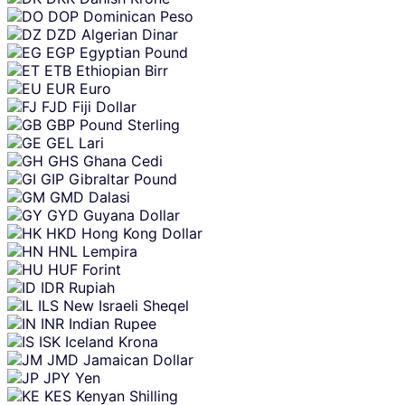
DOP
Dominican Peso
DZD
Algerian Dinar
EGP
Egyptian Pound
ETB
Ethiopian Birr
EUR
Euro
FJD
Fiji Dollar
GBP
Pound Sterling
GEL
Lari
GHS
Ghana Cedi
GIP
Gibraltar Pound
GMD
Dalasi
GYD
Guyana Dollar
HKD
Hong Kong Dollar
HNL
Lempira
HUF
Forint
IDR
Rupiah
ILS
New Israeli Sheqel
INR
Indian Rupee
ISK
Iceland Krona
JMD
Jamaican Dollar
JPY
Yen
KES
Kenyan Shilling