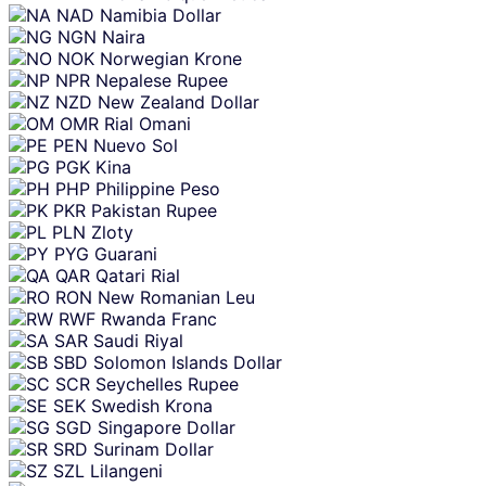
NAD
Namibia Dollar
NGN
Naira
NOK
Norwegian Krone
NPR
Nepalese Rupee
NZD
New Zealand Dollar
OMR
Rial Omani
PEN
Nuevo Sol
PGK
Kina
PHP
Philippine Peso
PKR
Pakistan Rupee
PLN
Zloty
PYG
Guarani
QAR
Qatari Rial
RON
New Romanian Leu
RWF
Rwanda Franc
SAR
Saudi Riyal
SBD
Solomon Islands Dollar
SCR
Seychelles Rupee
SEK
Swedish Krona
SGD
Singapore Dollar
SRD
Surinam Dollar
SZL
Lilangeni