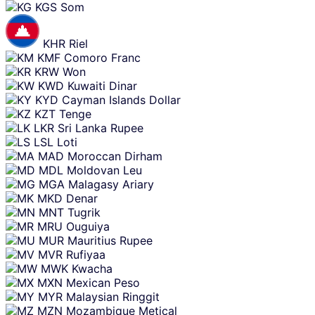
KGS
Som
KHR
Riel
KMF
Comoro Franc
KRW
Won
KWD
Kuwaiti Dinar
KYD
Cayman Islands Dollar
KZT
Tenge
LKR
Sri Lanka Rupee
LSL
Loti
MAD
Moroccan Dirham
MDL
Moldovan Leu
MGA
Malagasy Ariary
MKD
Denar
MNT
Tugrik
MRU
Ouguiya
MUR
Mauritius Rupee
MVR
Rufiyaa
MWK
Kwacha
MXN
Mexican Peso
MYR
Malaysian Ringgit
MZN
Mozambique Metical