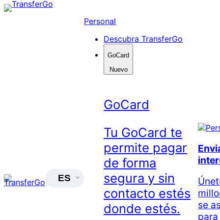
Skip
to
Personal
content
Descubra TransferGo
GoCard
Nuevo
GoCard
Tu GoCard te
permite pagar
Envia
inte
de forma
segura y sin
ES
Únet
contacto estés
mill
se a
donde estés.
para