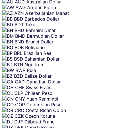
AUD
Australian Dollar
AWG
Aruban Florin
AZN
Azerbaijanian Manat
BBD
Barbados Dollar
BDT
Taka
BHD
Bahraini Dinar
BMD
Bermudian Dollar
BND
Brunei Dollar
BOB
Boliviano
BRL
Brazilian Real
BSD
Bahamian Dollar
BTN
Ngultrum
BWP
Pula
BZD
Belize Dollar
CAD
Canadian Dollar
CHF
Swiss Franc
CLP
Chilean Peso
CNY
Yuan Renminbi
COP
Colombian Peso
CRC
Costa Rican Colon
CZK
Czech Koruna
DJF
Djibouti Franc
DKK
Danish Krone