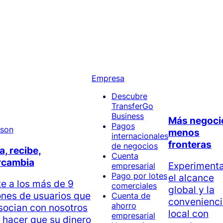
Empresa
Descubre
TransferGo
Business
Más negoci
Pagos
menos
internacionales
fronteras
de negocios
a, recibe,
Cuenta
rcambia
Experiment
empresarial
Pago por lotes
el alcance
e a los más de 9
comerciales
global y la
ones de usuarios que
Cuenta de
convenienci
ahorro
socian con nosotros
local con
empresarial
 hacer que su dinero