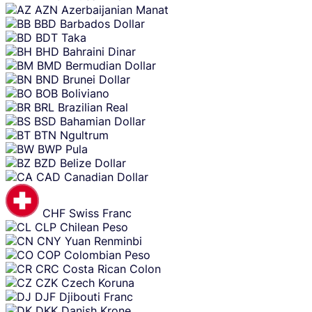
AZN
Azerbaijanian Manat
BBD
Barbados Dollar
BDT
Taka
BHD
Bahraini Dinar
BMD
Bermudian Dollar
BND
Brunei Dollar
BOB
Boliviano
BRL
Brazilian Real
BSD
Bahamian Dollar
BTN
Ngultrum
BWP
Pula
BZD
Belize Dollar
CAD
Canadian Dollar
CHF
Swiss Franc
CLP
Chilean Peso
CNY
Yuan Renminbi
COP
Colombian Peso
CRC
Costa Rican Colon
CZK
Czech Koruna
DJF
Djibouti Franc
DKK
Danish Krone