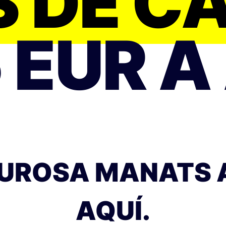
S DE C
 EUR A
EUROSA MANATS
AQUÍ.