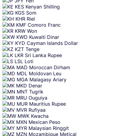
JPY
Yen
KES
Kenyan Shilling
KGS
Som
KHR
Riel
KMF
Comoro Franc
KRW
Won
KWD
Kuwaiti Dinar
KYD
Cayman Islands Dollar
KZT
Tenge
LKR
Sri Lanka Rupee
LSL
Loti
MAD
Moroccan Dirham
MDL
Moldovan Leu
MGA
Malagasy Ariary
MKD
Denar
MNT
Tugrik
MRU
Ouguiya
MUR
Mauritius Rupee
MVR
Rufiyaa
MWK
Kwacha
MXN
Mexican Peso
MYR
Malaysian Ringgit
MZN
Mozambique Metical