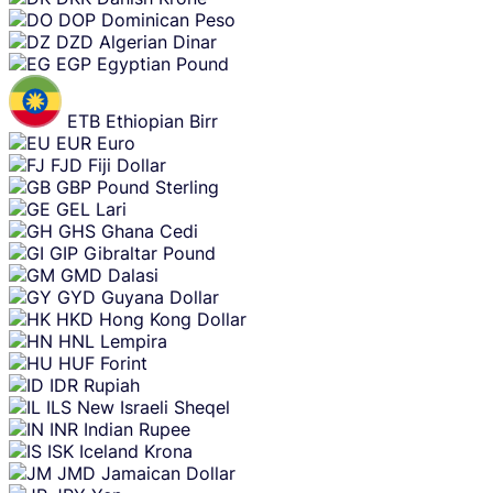
DOP
Dominican Peso
DZD
Algerian Dinar
EGP
Egyptian Pound
ETB
Ethiopian Birr
EUR
Euro
FJD
Fiji Dollar
GBP
Pound Sterling
GEL
Lari
GHS
Ghana Cedi
GIP
Gibraltar Pound
GMD
Dalasi
GYD
Guyana Dollar
HKD
Hong Kong Dollar
HNL
Lempira
HUF
Forint
IDR
Rupiah
ILS
New Israeli Sheqel
INR
Indian Rupee
ISK
Iceland Krona
JMD
Jamaican Dollar