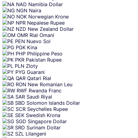
NAD
Namibia Dollar
NGN
Naira
NOK
Norwegian Krone
NPR
Nepalese Rupee
NZD
New Zealand Dollar
OMR
Rial Omani
PEN
Nuevo Sol
PGK
Kina
PHP
Philippine Peso
PKR
Pakistan Rupee
PLN
Zloty
PYG
Guarani
QAR
Qatari Rial
RON
New Romanian Leu
RWF
Rwanda Franc
SAR
Saudi Riyal
SBD
Solomon Islands Dollar
SCR
Seychelles Rupee
SEK
Swedish Krona
SGD
Singapore Dollar
SRD
Surinam Dollar
SZL
Lilangeni