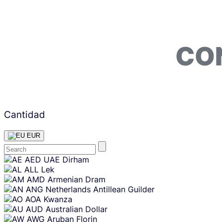
CO
Cantidad
EUR
Skip
AED
UAE Dirham
content
ALL
Lek
AMD
Armenian Dram
ANG
Netherlands Antillean Guilder
AOA
Kwanza
AUD
Australian Dollar
AWG
Aruban Florin