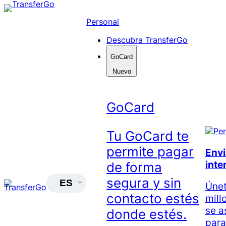
Skip
to
Personal
content
Descubra TransferGo
GoCard
Nuevo
GoCard
Tu GoCard te
permite pagar
Envi
inte
de forma
segura y sin
ES
Únet
contacto estés
mill
se a
donde estés.
para