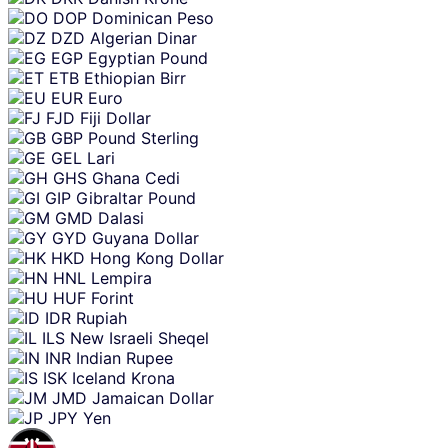
DOP
Dominican Peso
DZD
Algerian Dinar
EGP
Egyptian Pound
ETB
Ethiopian Birr
EUR
Euro
FJD
Fiji Dollar
GBP
Pound Sterling
GEL
Lari
GHS
Ghana Cedi
GIP
Gibraltar Pound
GMD
Dalasi
GYD
Guyana Dollar
HKD
Hong Kong Dollar
HNL
Lempira
HUF
Forint
IDR
Rupiah
ILS
New Israeli Sheqel
INR
Indian Rupee
ISK
Iceland Krona
JMD
Jamaican Dollar
JPY
Yen