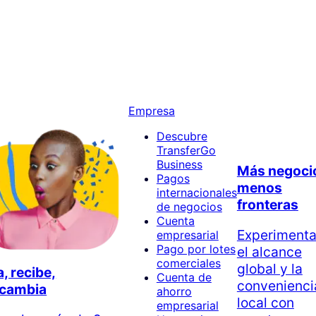
Empresa
Descubre
TransferGo
Business
Más negoci
Pagos
menos
internacionales
fronteras
de negocios
Cuenta
Experiment
empresarial
Pago por lotes
el alcance
comerciales
global y la
, recibe,
Cuenta de
convenienci
rcambia
ahorro
local con
empresarial