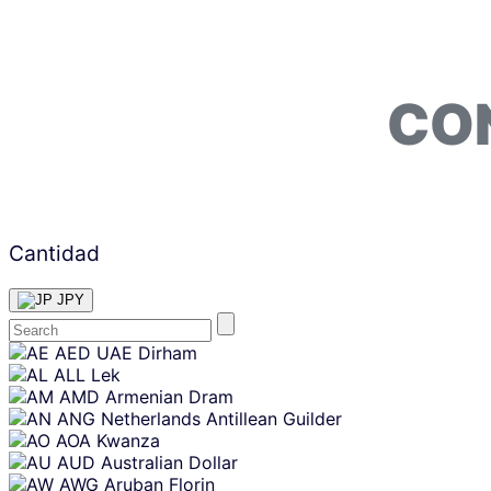
CO
Cantidad
JPY
Skip
AED
UAE Dirham
content
ALL
Lek
AMD
Armenian Dram
ANG
Netherlands Antillean Guilder
AOA
Kwanza
AUD
Australian Dollar
AWG
Aruban Florin