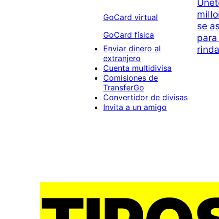
Únet
mill
GoCard virtual
se a
GoCard física
para
rind
Enviar dinero al
extranjero
Cuenta multidivisa
Comisiones de
TransferGo
Convertidor de divisas
Invita a un amigo