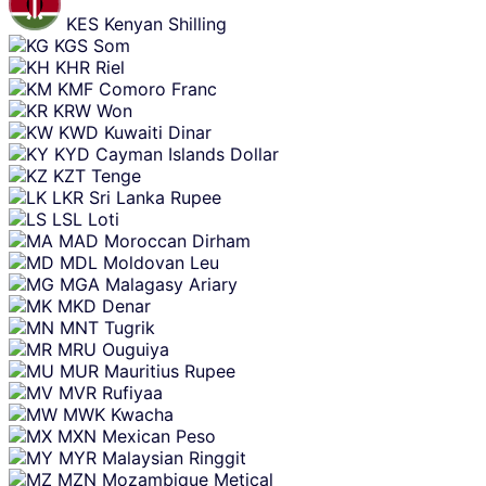
KES
Kenyan Shilling
KGS
Som
KHR
Riel
KMF
Comoro Franc
KRW
Won
KWD
Kuwaiti Dinar
KYD
Cayman Islands Dollar
KZT
Tenge
LKR
Sri Lanka Rupee
LSL
Loti
MAD
Moroccan Dirham
MDL
Moldovan Leu
MGA
Malagasy Ariary
MKD
Denar
MNT
Tugrik
MRU
Ouguiya
MUR
Mauritius Rupee
MVR
Rufiyaa
MWK
Kwacha
MXN
Mexican Peso
MYR
Malaysian Ringgit
MZN
Mozambique Metical