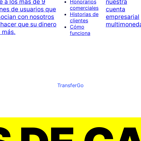
nuestra
e a los más de 9
Honorarios
comerciales
cuenta
ones de usuarios que
Historias de
empresarial
socian con nosotros
clientes
multimoned
 hacer que su dinero
Cómo
a más.
funciona
TransferGo