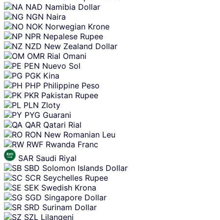
NAD
Namibia Dollar
NGN
Naira
NOK
Norwegian Krone
NPR
Nepalese Rupee
NZD
New Zealand Dollar
OMR
Rial Omani
PEN
Nuevo Sol
PGK
Kina
PHP
Philippine Peso
PKR
Pakistan Rupee
PLN
Zloty
PYG
Guarani
QAR
Qatari Rial
RON
New Romanian Leu
RWF
Rwanda Franc
SAR
Saudi Riyal
SBD
Solomon Islands Dollar
SCR
Seychelles Rupee
SEK
Swedish Krona
SGD
Singapore Dollar
SRD
Surinam Dollar
SZL
Lilangeni