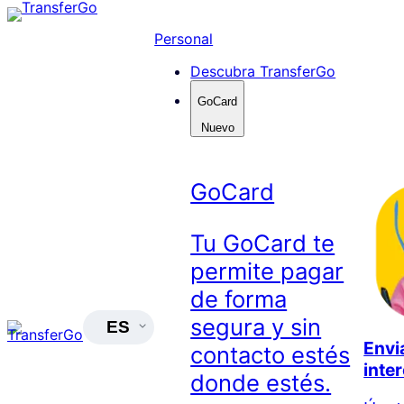
Skip
to
Personal
content
Descubra TransferGo
GoCard
Nuevo
GoCard
Tu GoCard te
permite pagar
de forma
segura y sin
ES
Envia
contacto estés
inte
donde estés.