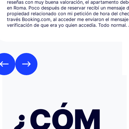
reseñas con muy buena valoración, el apartamento debe
en Roma. Poco después de reservar recibí un mensaje de la
propiedad relacionado con mi petición de hora del chec
través Booking.com, al acceder me enviaron el mensaje
verificación de que era yo quien accedía. Todo normal. Al abrirlo,
en respuesta, había un formulario de Google que redirig
página web fraudulenta de Booking.com para verificar l
los datos de pago con objeto de confirmar la reserva y
preautorización con bloqueo de una cantidad mínima d
Como es habitual que, aunque haya una cancelación gratuita,
pidan una preautorización procedí y me cobraron los 3
través de TransferGO. Inmediatamente después, volvía a requerir
otros 300€ del Bank of Georgia, que por supuesto no auto
a ponerme en contacto con Booking cuando me llegó, 
la confirmación de que la reserva está garantizada. Intenté en
cualquier caso contactar con Booking para asegurarme
había nada raro, pero no hubo respuesta nada más allá 
respuestas del chat automático con las respuestas aut
¿CÓM
Del departamento de Soporte de Booking, a pesar de av
irregular, la respuesta fue que tenía cancelación gratuit
hice posteriormente, y que al cancelar el tiempo de de
podría ser de hasta 7 días… cuando en este tipo de situ
tiempo no ayuda… Al día siguiente como seguía sin recibir una