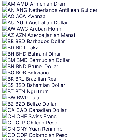
AMD
Armenian Dram
ANG
Netherlands Antillean Guilder
AOA
Kwanza
AUD
Australian Dollar
AWG
Aruban Florin
AZN
Azerbaijanian Manat
BBD
Barbados Dollar
BDT
Taka
BHD
Bahraini Dinar
BMD
Bermudian Dollar
BND
Brunei Dollar
BOB
Boliviano
BRL
Brazilian Real
BSD
Bahamian Dollar
BTN
Ngultrum
BWP
Pula
BZD
Belize Dollar
CAD
Canadian Dollar
CHF
Swiss Franc
CLP
Chilean Peso
CNY
Yuan Renminbi
COP
Colombian Peso