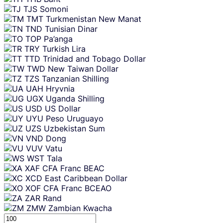
TJS
Somoni
TMT
Turkmenistan New Manat
TND
Tunisian Dinar
TOP
Pa’anga
TRY
Turkish Lira
TTD
Trinidad and Tobago Dollar
TWD
New Taiwan Dollar
TZS
Tanzanian Shilling
UAH
Hryvnia
UGX
Uganda Shilling
USD
US Dollar
UYU
Peso Uruguayo
UZS
Uzbekistan Sum
VND
Dong
VUV
Vatu
WST
Tala
XAF
CFA Franc BEAC
XCD
East Caribbean Dollar
XOF
CFA Franc BCEAO
ZAR
Rand
ZMW
Zambian Kwacha