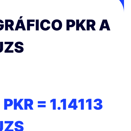
GRÁFICO PKR A
UZS
1 PKR =
1.14113
UZS