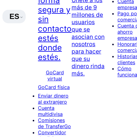
forma
Cuenta
más de 9
empresar
segura y
Pago por
millones de
ES
sin
comerci
usuarios
Cuenta 
contacto
que se
ahorro
asocian con
estés
empresar
nosotros
Honorar
donde
comerci
para hacer
estés.
Historia
que su
clientes
dinero rinda
Cómo
GoCard
más.
funcion
virtual
GoCard física
Enviar dinero
al extranjero
Cuenta
multidivisa
Comisiones
de TransferGo
Convertidor