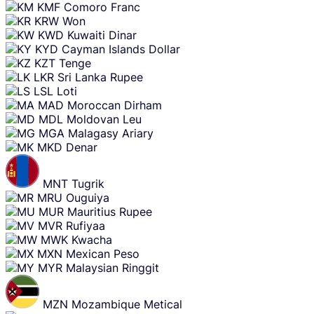
KMF
Comoro Franc
KRW
Won
KWD
Kuwaiti Dinar
KYD
Cayman Islands Dollar
KZT
Tenge
LKR
Sri Lanka Rupee
LSL
Loti
MAD
Moroccan Dirham
MDL
Moldovan Leu
MGA
Malagasy Ariary
MKD
Denar
MNT
Tugrik
MRU
Ouguiya
MUR
Mauritius Rupee
MVR
Rufiyaa
MWK
Kwacha
MXN
Mexican Peso
MYR
Malaysian Ringgit
MZN
Mozambique Metical