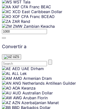
WST
Tala
XAF
CFA Franc BEAC
XCD
East Caribbean Dollar
XOF
CFA Franc BCEAO
ZAR
Rand
ZMW
Zambian Kwacha
Convertir a
UZS
Skip
AED
UAE Dirham
content
ALL
Lek
AMD
Armenian Dram
ANG
Netherlands Antillean Guilder
AOA
Kwanza
AUD
Australian Dollar
AWG
Aruban Florin
AZN
Azerbaijanian Manat
BBD
Barbados Dollar