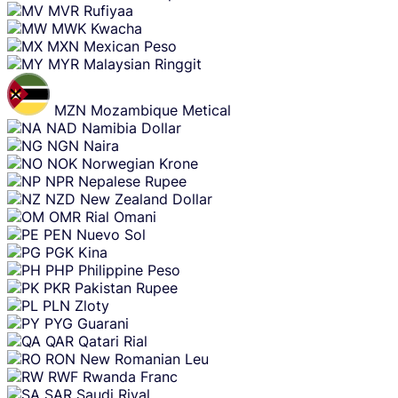
MVR
Rufiyaa
MWK
Kwacha
MXN
Mexican Peso
MYR
Malaysian Ringgit
MZN
Mozambique Metical
NAD
Namibia Dollar
NGN
Naira
NOK
Norwegian Krone
NPR
Nepalese Rupee
NZD
New Zealand Dollar
OMR
Rial Omani
PEN
Nuevo Sol
PGK
Kina
PHP
Philippine Peso
PKR
Pakistan Rupee
PLN
Zloty
PYG
Guarani
QAR
Qatari Rial
RON
New Romanian Leu
RWF
Rwanda Franc
SAR
Saudi Riyal