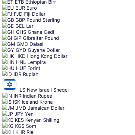
ETB
Ethiopian Birr
EUR
Euro
FJD
Fiji Dollar
GBP
Pound Sterling
GEL
Lari
GHS
Ghana Cedi
GIP
Gibraltar Pound
GMD
Dalasi
GYD
Guyana Dollar
HKD
Hong Kong Dollar
HNL
Lempira
HUF
Forint
IDR
Rupiah
ILS
New Israeli Sheqel
INR
Indian Rupee
ISK
Iceland Krona
JMD
Jamaican Dollar
JPY
Yen
KES
Kenyan Shilling
KGS
Som
KHR
Riel