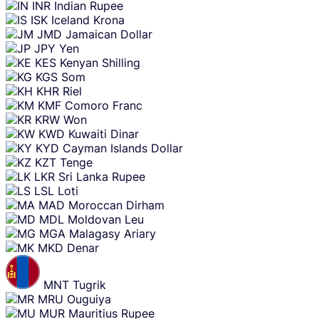
INR
Indian Rupee
ISK
Iceland Krona
JMD
Jamaican Dollar
JPY
Yen
KES
Kenyan Shilling
KGS
Som
KHR
Riel
KMF
Comoro Franc
KRW
Won
KWD
Kuwaiti Dinar
KYD
Cayman Islands Dollar
KZT
Tenge
LKR
Sri Lanka Rupee
LSL
Loti
MAD
Moroccan Dirham
MDL
Moldovan Leu
MGA
Malagasy Ariary
MKD
Denar
MNT
Tugrik
MRU
Ouguiya
MUR
Mauritius Rupee