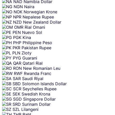
NAD
Namibia Dollar
NGN
Naira
NOK
Norwegian Krone
NPR
Nepalese Rupee
NZD
New Zealand Dollar
OMR
Rial Omani
PEN
Nuevo Sol
PGK
Kina
PHP
Philippine Peso
PKR
Pakistan Rupee
PLN
Zloty
PYG
Guarani
QAR
Qatari Rial
RON
New Romanian Leu
RWF
Rwanda Franc
SAR
Saudi Riyal
SBD
Solomon Islands Dollar
SCR
Seychelles Rupee
SEK
Swedish Krona
SGD
Singapore Dollar
SRD
Surinam Dollar
SZL
Lilangeni
THB
Baht