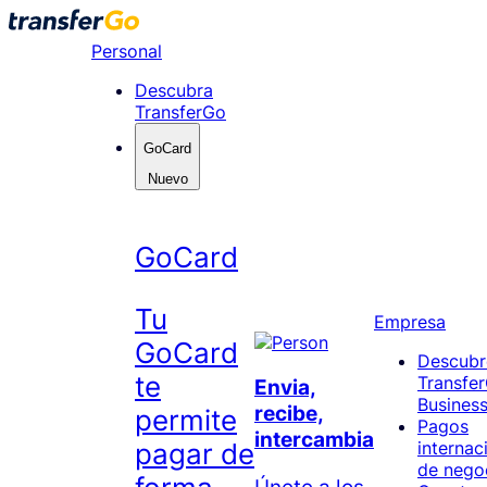
Skip
to
Personal
content
Descubra
TransferGo
GoCard
Nuevo
GoCard
Tu
Empresa
GoCard
Descubr
te
Transfe
Envia,
Busines
recibe,
permite
Pagos
intercambia
pagar de
internac
de nego
Únete a los