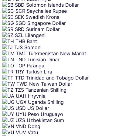
SBD
Solomon Islands Dollar
SCR
Seychelles Rupee
SEK
Swedish Krona
SGD
Singapore Dollar
SRD
Surinam Dollar
SZL
Lilangeni
THB
Baht
TJS
Somoni
TMT
Turkmenistan New Manat
TND
Tunisian Dinar
TOP
Pa’anga
TRY
Turkish Lira
TTD
Trinidad and Tobago Dollar
TWD
New Taiwan Dollar
TZS
Tanzanian Shilling
UAH
Hryvnia
UGX
Uganda Shilling
USD
US Dollar
UYU
Peso Uruguayo
UZS
Uzbekistan Sum
VND
Dong
VUV
Vatu