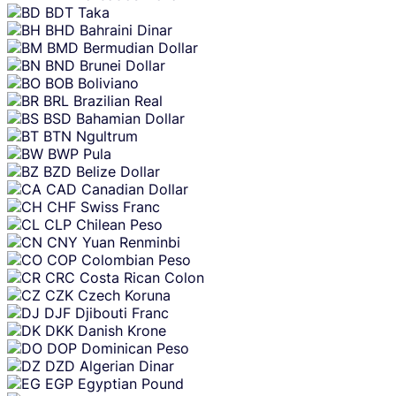
BDT
Taka
BHD
Bahraini Dinar
BMD
Bermudian Dollar
BND
Brunei Dollar
BOB
Boliviano
BRL
Brazilian Real
BSD
Bahamian Dollar
BTN
Ngultrum
BWP
Pula
BZD
Belize Dollar
CAD
Canadian Dollar
CHF
Swiss Franc
CLP
Chilean Peso
CNY
Yuan Renminbi
COP
Colombian Peso
CRC
Costa Rican Colon
CZK
Czech Koruna
DJF
Djibouti Franc
DKK
Danish Krone
DOP
Dominican Peso
DZD
Algerian Dinar
EGP
Egyptian Pound