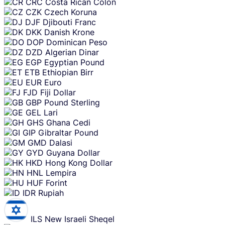
CRC
Costa Rican Colon
CZK
Czech Koruna
DJF
Djibouti Franc
DKK
Danish Krone
DOP
Dominican Peso
DZD
Algerian Dinar
EGP
Egyptian Pound
ETB
Ethiopian Birr
EUR
Euro
FJD
Fiji Dollar
GBP
Pound Sterling
GEL
Lari
GHS
Ghana Cedi
GIP
Gibraltar Pound
GMD
Dalasi
GYD
Guyana Dollar
HKD
Hong Kong Dollar
HNL
Lempira
HUF
Forint
IDR
Rupiah
ILS
New Israeli Sheqel