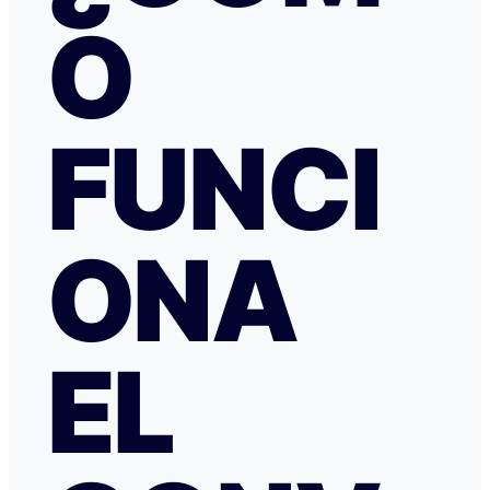
O
respuesta fiable abrí una reclamación a través de Tran
resolvieron proceder con el reembolso en cuanto les faci
información y una captura de pantalla. Quiero agradecer
especialmente a NATALIA K y TRANSFERGO, su eficaz, 
respuesta y ayuda. El apartamento, que sigue anunciado como en
Roma con vistas al Coliseo, en realidad se debe de trat
FUNCI
alojamiento por Abruzzo, por lo que se deduce al leer t
reseñas y las pocas fotos que no tienen nada que ver co
anuncio. Esto lo ves cuando profundizas.
ONA
EL