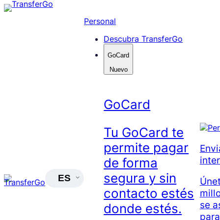
Skip
to
Personal
content
Descubra TransferGo
GoCard
Nuevo
GoCard
Tu GoCard te
permite pagar
Envi
inte
de forma
segura y sin
ES
Únet
contacto estés
mill
se a
donde estés.
para