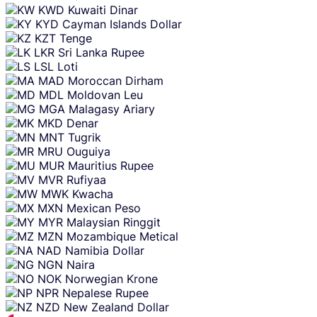
KWD
Kuwaiti Dinar
KYD
Cayman Islands Dollar
KZT
Tenge
LKR
Sri Lanka Rupee
LSL
Loti
MAD
Moroccan Dirham
MDL
Moldovan Leu
MGA
Malagasy Ariary
MKD
Denar
MNT
Tugrik
MRU
Ouguiya
MUR
Mauritius Rupee
MVR
Rufiyaa
MWK
Kwacha
MXN
Mexican Peso
MYR
Malaysian Ringgit
MZN
Mozambique Metical
NAD
Namibia Dollar
NGN
Naira
NOK
Norwegian Krone
NPR
Nepalese Rupee
NZD
New Zealand Dollar