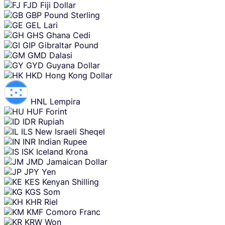
FJD
Fiji Dollar
GBP
Pound Sterling
GEL
Lari
GHS
Ghana Cedi
GIP
Gibraltar Pound
GMD
Dalasi
GYD
Guyana Dollar
HKD
Hong Kong Dollar
HNL
Lempira
HUF
Forint
IDR
Rupiah
ILS
New Israeli Sheqel
INR
Indian Rupee
ISK
Iceland Krona
JMD
Jamaican Dollar
JPY
Yen
KES
Kenyan Shilling
KGS
Som
KHR
Riel
KMF
Comoro Franc
KRW
Won