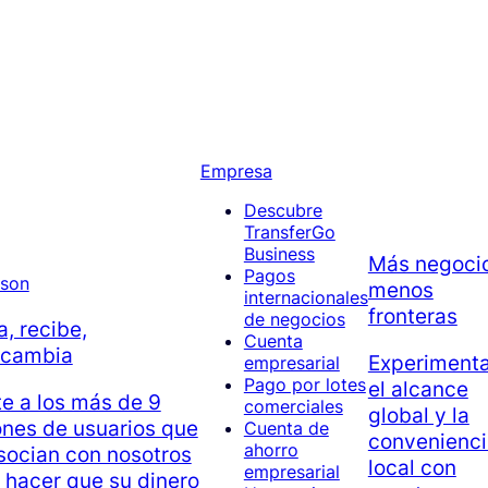
Empresa
Descubre
TransferGo
Business
Más negocio
Pagos
menos
internacionales
fronteras
de negocios
a, recibe,
Cuenta
rcambia
Experiment
empresarial
Pago por lotes
el alcance
e a los más de 9
comerciales
global y la
ones de usuarios que
Cuenta de
convenienci
ahorro
socian con nosotros
local con
empresarial
 hacer que su dinero