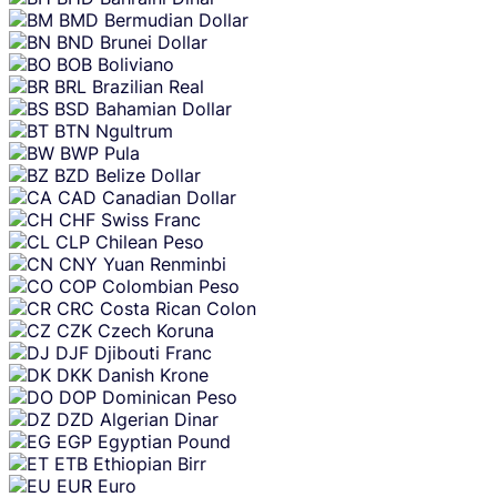
BMD
Bermudian Dollar
BND
Brunei Dollar
BOB
Boliviano
BRL
Brazilian Real
BSD
Bahamian Dollar
BTN
Ngultrum
BWP
Pula
BZD
Belize Dollar
CAD
Canadian Dollar
CHF
Swiss Franc
CLP
Chilean Peso
CNY
Yuan Renminbi
COP
Colombian Peso
CRC
Costa Rican Colon
CZK
Czech Koruna
DJF
Djibouti Franc
DKK
Danish Krone
DOP
Dominican Peso
DZD
Algerian Dinar
EGP
Egyptian Pound
ETB
Ethiopian Birr
EUR
Euro