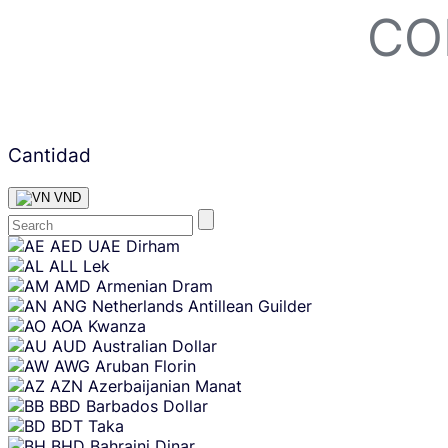
CO
Cantidad
VND
Skip
AED
UAE Dirham
content
ALL
Lek
AMD
Armenian Dram
ANG
Netherlands Antillean Guilder
AOA
Kwanza
AUD
Australian Dollar
AWG
Aruban Florin
AZN
Azerbaijanian Manat
BBD
Barbados Dollar
BDT
Taka
BHD
Bahraini Dinar