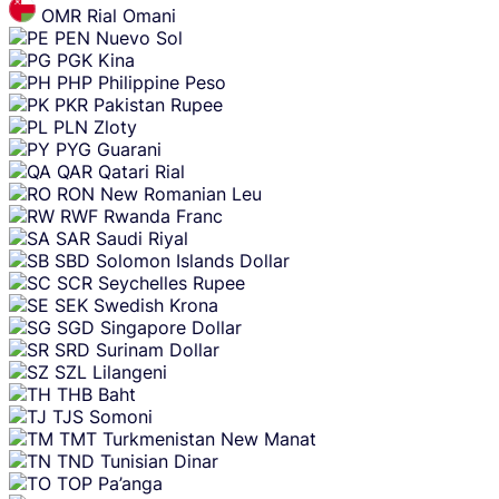
OMR
Rial Omani
PEN
Nuevo Sol
PGK
Kina
PHP
Philippine Peso
PKR
Pakistan Rupee
PLN
Zloty
PYG
Guarani
QAR
Qatari Rial
RON
New Romanian Leu
RWF
Rwanda Franc
SAR
Saudi Riyal
SBD
Solomon Islands Dollar
SCR
Seychelles Rupee
SEK
Swedish Krona
SGD
Singapore Dollar
SRD
Surinam Dollar
SZL
Lilangeni
THB
Baht
TJS
Somoni
TMT
Turkmenistan New Manat
TND
Tunisian Dinar
TOP
Pa’anga