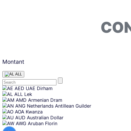
CON
Montant
ALL
Skip
AED
UAE Dirham
content
ALL
Lek
AMD
Armenian Dram
ANG
Netherlands Antillean Guilder
AOA
Kwanza
AUD
Australian Dollar
AWG
Aruban Florin