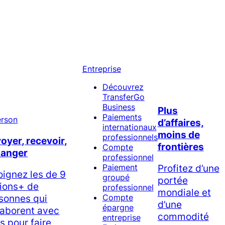
Entreprise
Découvrez
TransferGo
Business
Plus
Paiements
d’affaires,
internationaux
moins de
professionnels
oyer, recevoir,
frontières
Compte
hanger
professionnel
Profitez d’une
Paiement
oignez les de 9
groupé
portée
lions+ de
professionnel
mondiale et
sonnes qui
Compte
d’une
épargne
laborent avec
commodité
entreprise
s pour faire