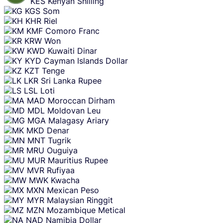
KES
Kenyan Shilling
KGS
Som
KHR
Riel
KMF
Comoro Franc
KRW
Won
KWD
Kuwaiti Dinar
KYD
Cayman Islands Dollar
KZT
Tenge
LKR
Sri Lanka Rupee
LSL
Loti
MAD
Moroccan Dirham
MDL
Moldovan Leu
MGA
Malagasy Ariary
MKD
Denar
MNT
Tugrik
MRU
Ouguiya
MUR
Mauritius Rupee
MVR
Rufiyaa
MWK
Kwacha
MXN
Mexican Peso
MYR
Malaysian Ringgit
MZN
Mozambique Metical
NAD
Namibia Dollar