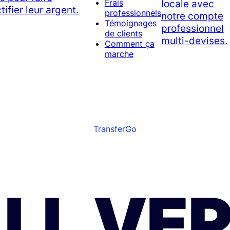
locale avec
Frais
tifier leur argent.
professionnels
notre compte
Témoignages
professionnel
de clients
multi-devises.
Comment ça
marche
TransferGo
LL VE