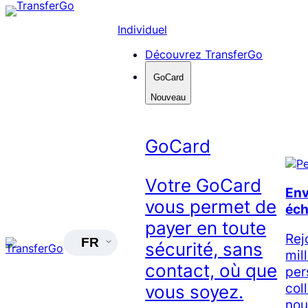
Skip
to
Individuel
content
Découvrez TransferGo
GoCard
Nouveau
GoCard
Votre GoCard
Env
vous permet de
éc
payer en toute
Rej
FR
sécurité, sans
mil
contact, où que
per
col
vous soyez.
nou