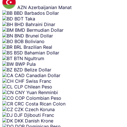
AZN
Azerbaijanian Manat
BBD
Barbados Dollar
BDT
Taka
BHD
Bahraini Dinar
BMD
Bermudian Dollar
BND
Brunei Dollar
BOB
Boliviano
BRL
Brazilian Real
BSD
Bahamian Dollar
BTN
Ngultrum
BWP
Pula
BZD
Belize Dollar
CAD
Canadian Dollar
CHF
Swiss Franc
CLP
Chilean Peso
CNY
Yuan Renminbi
COP
Colombian Peso
CRC
Costa Rican Colon
CZK
Czech Koruna
DJF
Djibouti Franc
DKK
Danish Krone
DOP
Dominican Peso