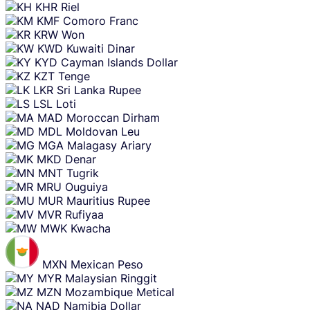
KHR
Riel
KMF
Comoro Franc
KRW
Won
KWD
Kuwaiti Dinar
KYD
Cayman Islands Dollar
KZT
Tenge
LKR
Sri Lanka Rupee
LSL
Loti
MAD
Moroccan Dirham
MDL
Moldovan Leu
MGA
Malagasy Ariary
MKD
Denar
MNT
Tugrik
MRU
Ouguiya
MUR
Mauritius Rupee
MVR
Rufiyaa
MWK
Kwacha
MXN
Mexican Peso
MYR
Malaysian Ringgit
MZN
Mozambique Metical
NAD
Namibia Dollar