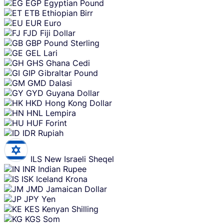
EGP
Egyptian Pound
ETB
Ethiopian Birr
EUR
Euro
FJD
Fiji Dollar
GBP
Pound Sterling
GEL
Lari
GHS
Ghana Cedi
GIP
Gibraltar Pound
GMD
Dalasi
GYD
Guyana Dollar
HKD
Hong Kong Dollar
HNL
Lempira
HUF
Forint
IDR
Rupiah
ILS
New Israeli Sheqel
INR
Indian Rupee
ISK
Iceland Krona
JMD
Jamaican Dollar
JPY
Yen
KES
Kenyan Shilling
KGS
Som