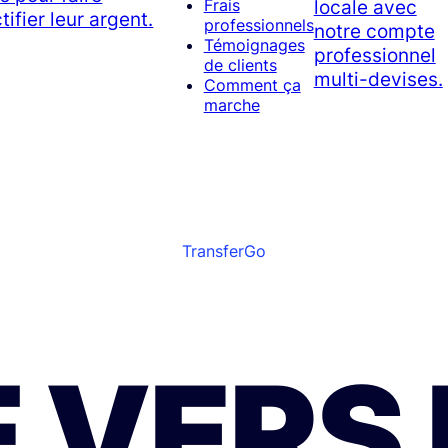
locale avec
Frais
tifier leur argent.
professionnels
notre compte
Témoignages
professionnel
de clients
multi-devises.
Comment ça
marche
TransferGo
 VERS