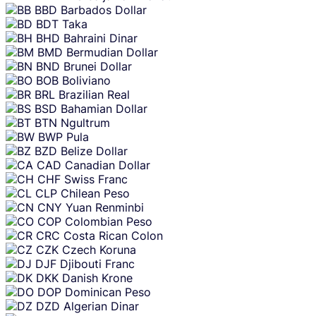
BBD
Barbados Dollar
BDT
Taka
BHD
Bahraini Dinar
BMD
Bermudian Dollar
BND
Brunei Dollar
BOB
Boliviano
BRL
Brazilian Real
BSD
Bahamian Dollar
BTN
Ngultrum
BWP
Pula
BZD
Belize Dollar
CAD
Canadian Dollar
CHF
Swiss Franc
CLP
Chilean Peso
CNY
Yuan Renminbi
COP
Colombian Peso
CRC
Costa Rican Colon
CZK
Czech Koruna
DJF
Djibouti Franc
DKK
Danish Krone
DOP
Dominican Peso
DZD
Algerian Dinar