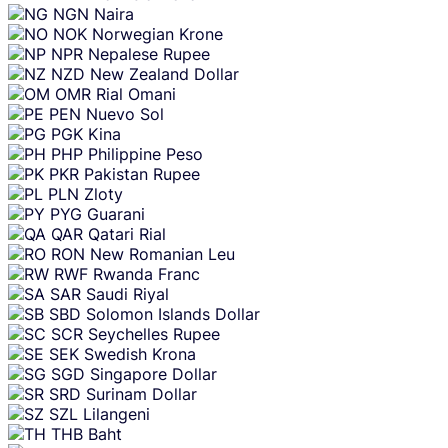
NGN
Naira
NOK
Norwegian Krone
NPR
Nepalese Rupee
NZD
New Zealand Dollar
OMR
Rial Omani
PEN
Nuevo Sol
PGK
Kina
PHP
Philippine Peso
PKR
Pakistan Rupee
PLN
Zloty
PYG
Guarani
QAR
Qatari Rial
RON
New Romanian Leu
RWF
Rwanda Franc
SAR
Saudi Riyal
SBD
Solomon Islands Dollar
SCR
Seychelles Rupee
SEK
Swedish Krona
SGD
Singapore Dollar
SRD
Surinam Dollar
SZL
Lilangeni
THB
Baht