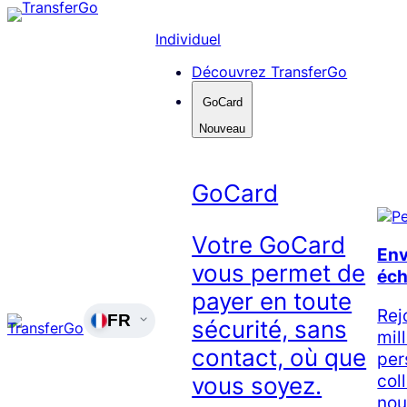
Skip
to
Individuel
content
Découvrez TransferGo
GoCard
Nouveau
GoCard
Votre GoCard
Env
vous permet de
éc
payer en toute
Rej
FR
sécurité, sans
mil
contact, où que
per
col
vous soyez.
nou