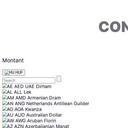
CON
Montant
HUF
Skip
AED
UAE Dirham
content
ALL
Lek
AMD
Armenian Dram
ANG
Netherlands Antillean Guilder
AOA
Kwanza
AUD
Australian Dollar
AWG
Aruban Florin
AZN
Azerbaijanian Manat