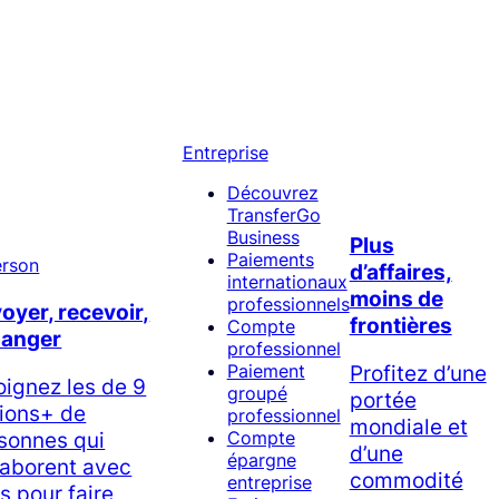
Entreprise
Découvrez
TransferGo
Business
Plus
Paiements
d’affaires,
internationaux
moins de
professionnels
oyer, recevoir,
frontières
Compte
hanger
professionnel
Profitez d’une
Paiement
oignez les de 9
groupé
portée
lions+ de
professionnel
mondiale et
sonnes qui
Compte
d’une
épargne
laborent avec
commodité
entreprise
s pour faire