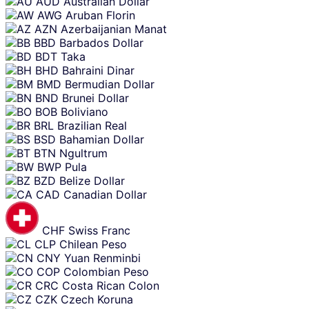
AUD
Australian Dollar
AWG
Aruban Florin
AZN
Azerbaijanian Manat
BBD
Barbados Dollar
BDT
Taka
BHD
Bahraini Dinar
BMD
Bermudian Dollar
BND
Brunei Dollar
BOB
Boliviano
BRL
Brazilian Real
BSD
Bahamian Dollar
BTN
Ngultrum
BWP
Pula
BZD
Belize Dollar
CAD
Canadian Dollar
CHF
Swiss Franc
CLP
Chilean Peso
CNY
Yuan Renminbi
COP
Colombian Peso
CRC
Costa Rican Colon
CZK
Czech Koruna