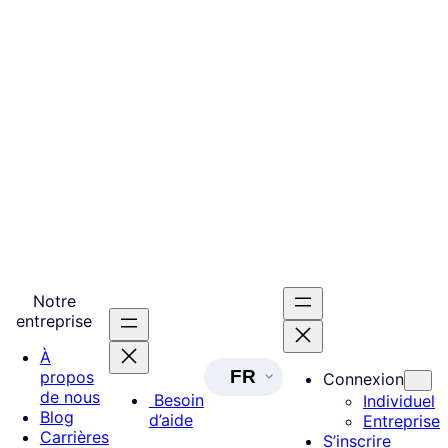
Notre
entreprise
À
FR
propos
Connexion
de nous
Besoin
Individuel
Blog
d’aide
Entreprise
Carrières
S’inscrire