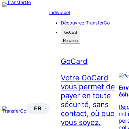
Skip
to
Individuel
content
Découvrez TransferGo
GoCard
Nouveau
GoCard
Votre GoCard
vous permet de
Env
éch
payer en toute
sécurité, sans
Rej
FR
contact, où que
mil
per
vous soyez.
col