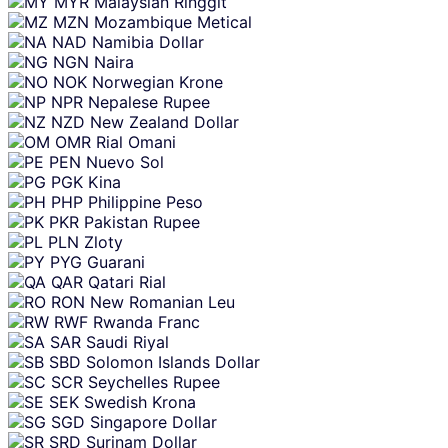
MYR
Malaysian Ringgit
MZN
Mozambique Metical
NAD
Namibia Dollar
NGN
Naira
NOK
Norwegian Krone
NPR
Nepalese Rupee
NZD
New Zealand Dollar
OMR
Rial Omani
PEN
Nuevo Sol
PGK
Kina
PHP
Philippine Peso
PKR
Pakistan Rupee
PLN
Zloty
PYG
Guarani
QAR
Qatari Rial
RON
New Romanian Leu
RWF
Rwanda Franc
SAR
Saudi Riyal
SBD
Solomon Islands Dollar
SCR
Seychelles Rupee
SEK
Swedish Krona
SGD
Singapore Dollar
SRD
Surinam Dollar