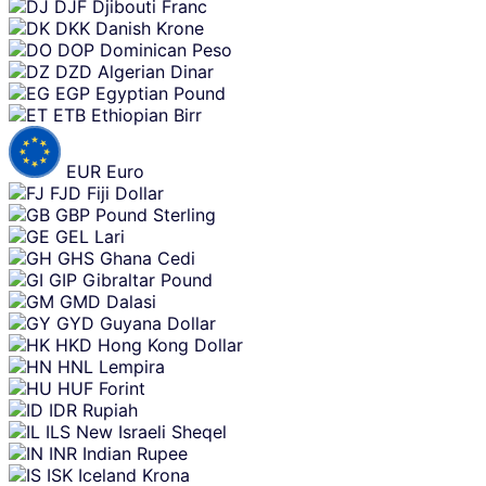
DJF
Djibouti Franc
DKK
Danish Krone
DOP
Dominican Peso
DZD
Algerian Dinar
EGP
Egyptian Pound
ETB
Ethiopian Birr
EUR
Euro
FJD
Fiji Dollar
GBP
Pound Sterling
GEL
Lari
GHS
Ghana Cedi
GIP
Gibraltar Pound
GMD
Dalasi
GYD
Guyana Dollar
HKD
Hong Kong Dollar
HNL
Lempira
HUF
Forint
IDR
Rupiah
ILS
New Israeli Sheqel
INR
Indian Rupee
ISK
Iceland Krona