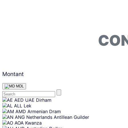
CON
Montant
MDL
Skip
AED
UAE Dirham
content
ALL
Lek
AMD
Armenian Dram
ANG
Netherlands Antillean Guilder
AOA
Kwanza