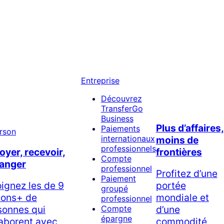
Entreprise
Découvrez
TransferGo
Business
Plus d’affaires,
Paiements
internationaux
moins de
professionnels
oyer, recevoir,
frontières
Compte
anger
professionnel
Profitez d’une
Paiement
oignez les de 9
portée
groupé
lions+ de
mondiale et
professionnel
sonnes qui
d’une
Compte
épargne
laborent avec
commodité