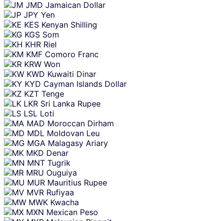
JMD
Jamaican Dollar
JPY
Yen
KES
Kenyan Shilling
KGS
Som
KHR
Riel
KMF
Comoro Franc
KRW
Won
KWD
Kuwaiti Dinar
KYD
Cayman Islands Dollar
KZT
Tenge
LKR
Sri Lanka Rupee
LSL
Loti
MAD
Moroccan Dirham
MDL
Moldovan Leu
MGA
Malagasy Ariary
MKD
Denar
MNT
Tugrik
MRU
Ouguiya
MUR
Mauritius Rupee
MVR
Rufiyaa
MWK
Kwacha
MXN
Mexican Peso