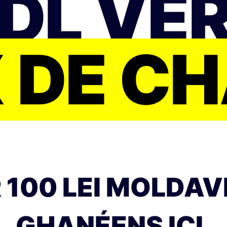
DL VE
 DE C
100 LEI MOLDAV
GHANÉENS ICI.