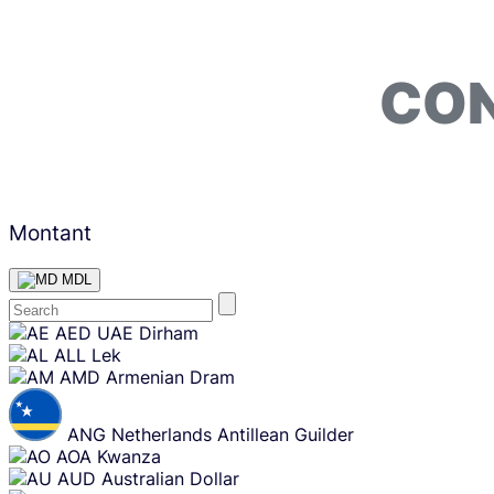
CON
Montant
MDL
Skip
AED
UAE Dirham
content
ALL
Lek
AMD
Armenian Dram
ANG
Netherlands Antillean Guilder
AOA
Kwanza
AUD
Australian Dollar