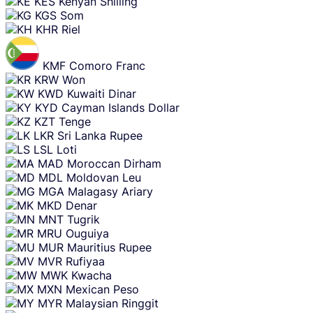
KES
Kenyan Shilling
KGS
Som
KHR
Riel
KMF
Comoro Franc
KRW
Won
KWD
Kuwaiti Dinar
KYD
Cayman Islands Dollar
KZT
Tenge
LKR
Sri Lanka Rupee
LSL
Loti
MAD
Moroccan Dirham
MDL
Moldovan Leu
MGA
Malagasy Ariary
MKD
Denar
MNT
Tugrik
MRU
Ouguiya
MUR
Mauritius Rupee
MVR
Rufiyaa
MWK
Kwacha
MXN
Mexican Peso
MYR
Malaysian Ringgit