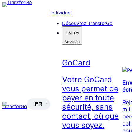
Skip
to
Individuel
content
Découvrez TransferGo
GoCard
Nouveau
GoCard
Votre GoCard
Env
vous permet de
éc
payer en toute
Rej
FR
sécurité, sans
mil
contact, où que
per
col
vous soyez.
nou