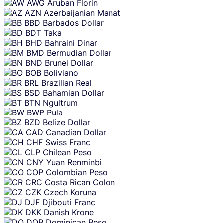
AWG
Aruban Florin
AZN
Azerbaijanian Manat
BBD
Barbados Dollar
BDT
Taka
BHD
Bahraini Dinar
BMD
Bermudian Dollar
BND
Brunei Dollar
BOB
Boliviano
BRL
Brazilian Real
BSD
Bahamian Dollar
BTN
Ngultrum
BWP
Pula
BZD
Belize Dollar
CAD
Canadian Dollar
CHF
Swiss Franc
CLP
Chilean Peso
CNY
Yuan Renminbi
COP
Colombian Peso
CRC
Costa Rican Colon
CZK
Czech Koruna
DJF
Djibouti Franc
DKK
Danish Krone
DOP
Dominican Peso