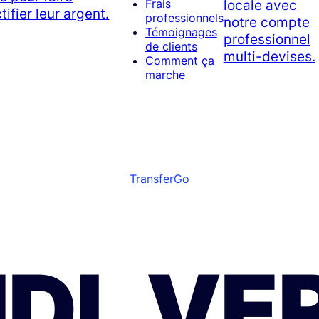
locale avec
Frais
tifier leur argent.
professionnels
notre compte
Témoignages
professionnel
de clients
multi-devises.
Comment ça
marche
TransferGo
DL VE