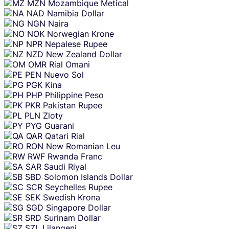
MZN
Mozambique Metical
NAD
Namibia Dollar
NGN
Naira
NOK
Norwegian Krone
NPR
Nepalese Rupee
NZD
New Zealand Dollar
OMR
Rial Omani
PEN
Nuevo Sol
PGK
Kina
PHP
Philippine Peso
PKR
Pakistan Rupee
PLN
Zloty
PYG
Guarani
QAR
Qatari Rial
RON
New Romanian Leu
RWF
Rwanda Franc
SAR
Saudi Riyal
SBD
Solomon Islands Dollar
SCR
Seychelles Rupee
SEK
Swedish Krona
SGD
Singapore Dollar
SRD
Surinam Dollar
SZL
Lilangeni