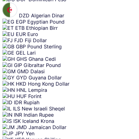
DZD
Algerian Dinar
EGP
Egyptian Pound
ETB
Ethiopian Birr
EUR
Euro
FJD
Fiji Dollar
GBP
Pound Sterling
GEL
Lari
GHS
Ghana Cedi
GIP
Gibraltar Pound
GMD
Dalasi
GYD
Guyana Dollar
HKD
Hong Kong Dollar
HNL
Lempira
HUF
Forint
IDR
Rupiah
ILS
New Israeli Sheqel
INR
Indian Rupee
ISK
Iceland Krona
JMD
Jamaican Dollar
JPY
Yen