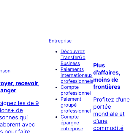
Entreprise
Découvrez
TransferGo
Business
Plus
Paiements
d’affaires,
internationaux
moins de
professionnels
oyer, recevoir,
frontières
Compte
hanger
professionnel
Profitez d’une
Paiement
oignez les de 9
groupé
portée
lions+ de
professionnel
mondiale et
sonnes qui
Compte
d’une
épargne
laborent avec
commodité
entreprise
s pour faire